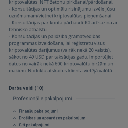
kriptovalūtas, NFT žetonu pirkšanai/pārdošanai.
- Konsultācijas un optimālu risinājumu izvēle Jūsu
uzņēmumam/vietnei kriptovalūtas pieņemšanai
- Konsultācijas par konta pārbaudi. Kā arī saziņa ar
tehnisko atbalstu.
- Konsultācijas un palīdzība grāmatvedības
programmas izveidošanā, lai reģistrētu visus
kriptovalūtas darījumus (vairāk nekā 20 valstīs),
sākot no 49 USD par taksācijas gadu. Importējiet
datus no vairāk nekā 600 kriptovalūtu biržām un
makiem. Nodokļu atskaites klienta vietējā valūtā.
Ienākt
Darba veidi (
10
)
Profesionālie pakalpojumi
Finanšu pakalpojumi
Drošības un apsardzes pakalpojumi
IENĀKT
Citi pakalpojumi