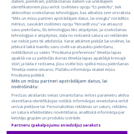
datiem, piemēram, pārlūkošanas datiem vai unikālajiem
Valstis
identifikatoriem jūsu ierīcē. Izvēloties opciju “Es piekrītu”, tiek
aktivizētas izsekošanas tehnoloģijas, kas atbalsta zem virsraksta
Igaunija
“Mēs un mūsu partneri apstrādājam datus, lai sniegtu” norādītos
Latvija
mērķus, savukārt izvēloties opciju “Noraidīt visu” vai atsaucot
savu piekrišanu, šīs tehnoloģijas tiks atspējotas. Ja izsekošanas
Lietuva
tehnoloģijas ir atspējotas, daļa no redzamā satura un reklāmām
var nebūt jums tik atbilstoša. Varat atkārtoti piekļūt šai izvēlnei, lai
jebkurā laikā mainītu savu izvēli vai atsauktu piekrišanu,
noklikšķinot uz saites “Privātuma preferences” tīmekļa lapas
apakšā vai uz peldošās ikonas tīmekļa lapas apakšējā kreisajā
stūrī, ja tāda ir redzama. Jūsu izvēle būs spēkā mūsu piekrišanas
Tīmekļa vietne ietvaros. Plašāku informāciju skatiet mūsu
Privātuma politikā.
Mēs un mūsu partneri apstrādājam datus, lai
nodrošinātu:
City24.lv
CVbankas.lt
Precīzas atrašanās vietas izmantošana. Ierīces parametru aktīva
City24.ee
Kainos.lt
skenēšana identifikācijas nolūkā. Informācijas ievietošana ierīcē
GetaPro.lv
Paslaugos.lt
un/vai piekļuve tai. Personalizētas reklāmas un saturs, reklāmu
GetaPro.ee
auto24.ee
un satura efektivitātes novērtēšana, analītiskā informācija par
lietotāju grupām un produktu izstrāde.
Skelbiu.lt
KV.ee
Partneru (pakalpojumu sniedzēju) saraksts
Autoplius.lt
Osta.ee
Aruodas.lt
KuldneBörs.ee