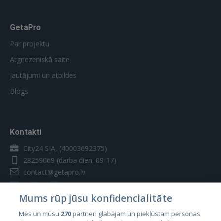
GetaPro
Par projektu
Atgriezeniskā saite
Jautājumi un atbildes
Blogs
Kontakti
City24 SIA, (40003692375)
28259069
(darba dien. 09-17)
contact@getapro.lv
Mums rūp jūsu konfidencialitāte
Mēs un mūsu
270
partneri glabājam un piekļūstam personas