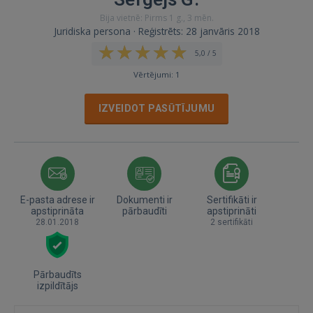
Bija vietnē: Pirms 1 g., 3 mēn.
Juridiska persona · Reģistrēts: 28 janvāris 2018
5,0 / 5
Vērtējumi: 1
IZVEIDOT PASŪTĪJUMU
E-pasta adrese ir
Dokumenti ir
Sertifikāti ir
apstiprināta
pārbaudīti
apstiprināti
28.01.2018
2 sertifikāti
Pārbaudīts
izpildītājs