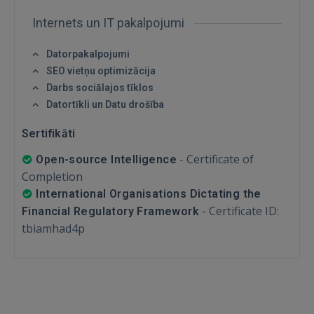
Aizmirsāt paroli?
Atcerēties?
Internets un IT pakalpojumi
Datorpakalpojumi
FACEBOOK
SEO vietņu optimizācija
Darbs sociālajos tīklos
GOOGLE
Datortīkli un Datu drošība
Sertifikāti
 Sign in with Apple
-
Certificate of
Open-source Intelligence
Completion
Vēl neesat reģistrējies?
International Organisations Dictating the
REĢISTRĀCIJA
-
Certificate ID:
Financial Regulatory Framework
tbiamhad4p