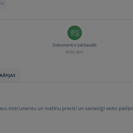
/ 5
Dokumenti ir pārbaudīti
09.02.2021
RĀFIJAS
Ienākt
savu instrumentu un mašīnu precīzi un savlaicīgi veiks piešķ
IENĀKT