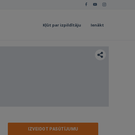
Kļūt par izpildītāju
Ienākt
IZVEIDOT PASŪTĪJUMU