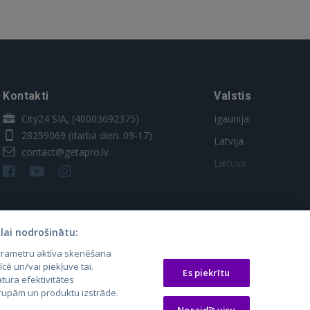
Kontakti
Valstis
City24 SIA, (40003692375)
Igaunija
28259069
(darba dien. 09-17)
Latvija
contact@getapro.lv
Lietuva
lai nodrošinātu:
parametru aktīva skenēšana
īcē un/vai piekļuve tai.
Es piekrītu
tura efektivitātes
 grupām un produktu izstrāde.
os.lt
auto24.ee
Osta.ee