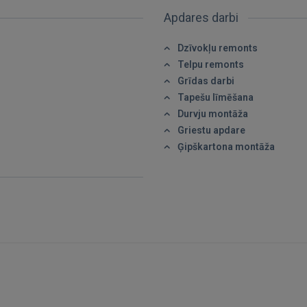
Apdares darbi
Aizmirsāt paroli?
Atcerēties?
Dzīvokļu remonts
FACEBOOK
Telpu remonts
Grīdas darbi
Tapešu līmēšana
GOOGLE
Durvju montāža
Griestu apdare
 Sign in with Apple
Ģipškartona montāža
Vēl neesat reģistrējies?
REĢISTRĀCIJA