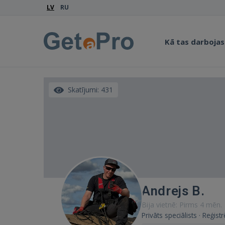
LV
RU
Kā tas darbojas
Skatījumi: 431
Andrejs B.
Bija vietnē: Pirms 4 mēn.
Privāts speciālists · Reģistr