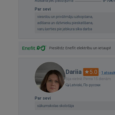
Adīšana pēc pasūtījuma
5-70€/
Par sevi
viesnīcu un privātmāju uzkopšana,
adīšana un dzīvnieku pieskatīšana,
varu ķerties pie jebkura sīka darba
Pieslēdz Enefit elektrību un ietaupi!
Dariia
5.0
·
1 atsa
Bija vietnē: Pirms 15 dienām
Latviski, По-русски
Par sevi
sākumskolas skolotāja