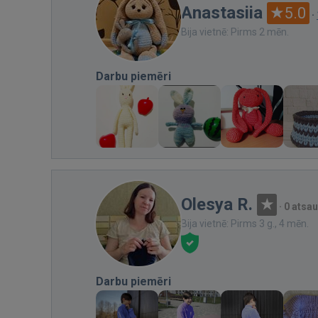
Anastasiia
5.0
·
Bija vietnē: Pirms 2 mēn.
Darbu piemēri
Olesya R.
·
0 atsa
Bija vietnē: Pirms 3 g., 4 mēn.
Darbu piemēri