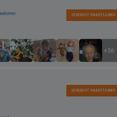
sauksmes
IZVEIDOT PASŪTĪJUMU
+36
IZVEIDOT PASŪTĪJUMU