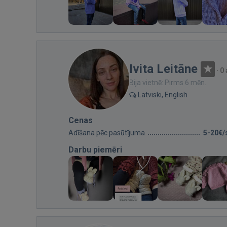
Ivita Leitāne
·
0
Bija vietnē: Pirms 6 mēn.
Latviski, English
Cenas
Adīšana pēc pasūtījuma
5-20€/
Darbu piemēri