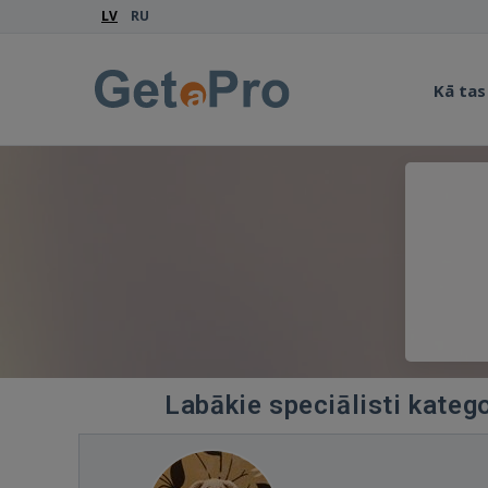
LV
RU
Kā tas
Labākie speciālisti kateg