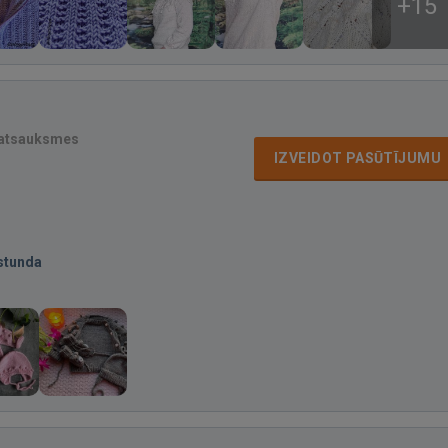
+15
 atsauksmes
IZVEIDOT PASŪTĪJUMU
stunda