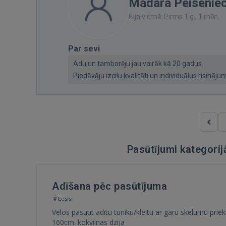
Madara Peisenie
Bija vietnē: Pirms 1 g., 1 mēn.
Par sevi
Adu un tamborēju jau vairāk kā 20 gadus.
Piedāvāju izcilu kvalitāti un individuālus risināju
Pasūtījumi kategori
Adīšana pēc pasūtījuma
Cēsis
Velos pasutit aditu tuniku/kleitu ar garu skelumu pri
160cm. kokvilnas dzija