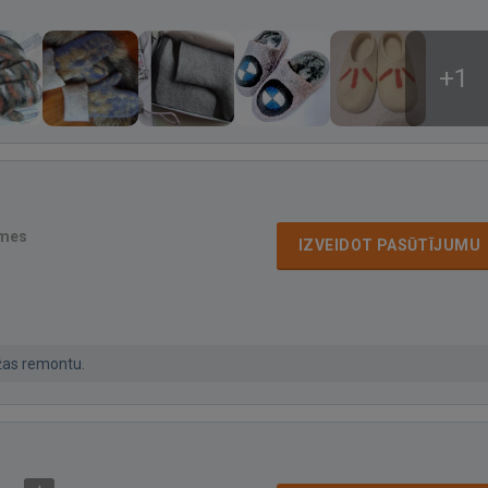
+1
smes
IZVEIDOT PASŪTĪJUMU
āžas remontu.