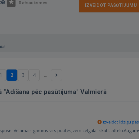
ce
·
0 atsauksmes
IZVEIDOT PASŪTĪJUMU
mus.
...
1
2
3
4
jā "Adīšana pēc pasūtījuma" Valmierā
Izveidot līdzīgu pa
ekspuse. Velamais garums virs potites,zem celgala- skatit attelu.Augum