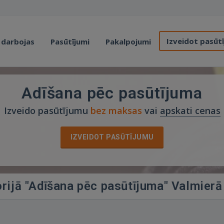
Izveidot pasūt
 darbojas
Pasūtījumi
Pakalpojumi
Adīšana pēc pasūtījuma
Izveido pasūtījumu
bez maksas
vai
apskati cenas
IZVEIDOT PASŪTĪJUMU
orijā "Adīšana pēc pasūtījuma" Valmierā