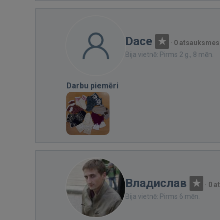
Dace
·
0 atsauksmes
Bija vietnē: Pirms 2 g., 8 mēn.
Darbu piemēri
Владислав
·
0 a
Bija vietnē: Pirms 6 mēn.