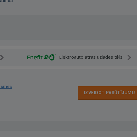
stunda
Elektroauto ātrās uzlādes tīkls
uksmes
IZVEIDOT PASŪTĪJUMU