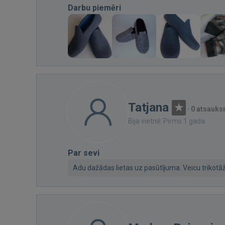
Darbu piemēri
Tatjana
·
0 atsauk
Bija vietnē: Pirms 1 gada
Par sevi
Adu dažādas lietas uz pasūtījuma. Veicu trikot