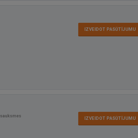
IZVEIDOT PASŪTĪJUMU
tsauksmes
IZVEIDOT PASŪTĪJUMU