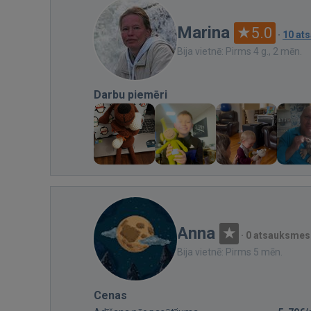
Marina
5.0
·
10 at
Bija vietnē: Pirms 4 g., 2 mēn.
Darbu piemēri
Anna
·
0 atsauksmes
Bija vietnē: Pirms 5 mēn.
Cenas