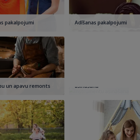
s pakalpojumi
Adīšanas pakalpojumi
Instrumentu
bu un apavu remonts
asināšana