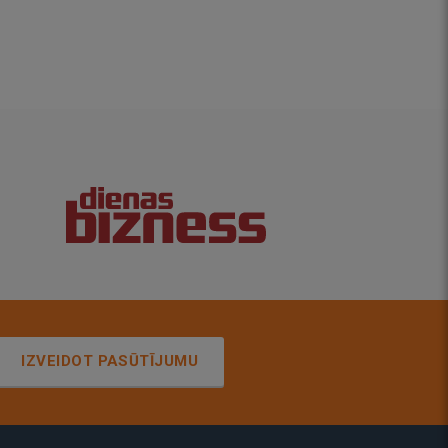
IZVEIDOT PASŪTĪJUMU