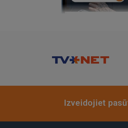
Izveidojiet pasū