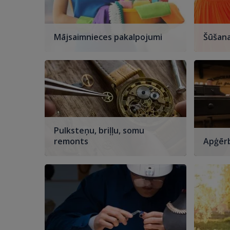
Mājsaimnieces pakalpojumi
Šūšana
Pulksteņu, briļļu, somu
remonts
Apģēr