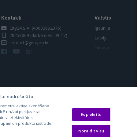
Kontakti
Valstis
City24 SIA, (40003692375)
Igaunija
28259069
(darba dien. 09-17)
Latvija
contact@getapro.lv
Lietuva
lai nodrošinātu:
parametru aktīva skenēšana
os.lt
auto24.ee
Osta.ee
īcē un/vai piekļuve tai.
Es piekrītu
laugos.lt
KV.ee
KuldneBörs.ee
tura efektivitātes
 grupām un produktu izstrāde.
Noraidīt visu