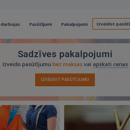
Izveidot pasūt
 darbojas
Pasūtījumi
Pakalpojumi
Sadzīves pakalpojumi
Izveido pasūtījumu
bez maksas
vai
apskati cenas
IZVEIDOT PASŪTĪJUMU