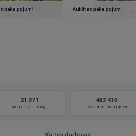
s pakalpojumi
Auklītes pakalpojumi
21 371
453 416
AKTĪVIE IZPILDĪTĀJI
IZVEIDOTI PASŪTĪJUMI
Kā tas darbojas