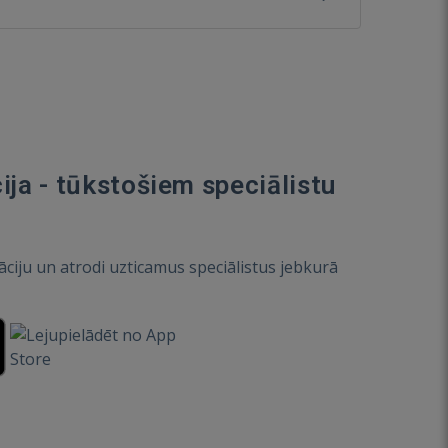
ija - tūkstošiem speciālistu
āciju un atrodi uzticamus speciālistus jebkurā