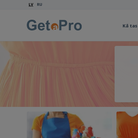
LV
RU
Kā tas