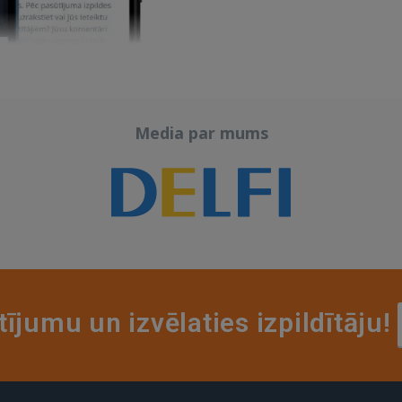
Media par mums
tījumu un izvēlaties izpildītāju!