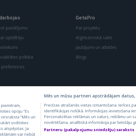
 darbojas
GetaPro
dot pasūtījumu
Par projektu
ar izpildītāju
Atgriezeniskā saite
noteikumi
Jautājumi un atbildes
ialitātes politika
Blogs
t preferences
Mēs un mūsu partneri apstrādājam datus, 
Precīzas atrašanās vietas izmantošana. Ierīces 
, piemēram,
4.lv
GetaPro.lv
Skelbiu.lt
Aruodas.lt
Kain
identifikācijas nolūkā. Informācijas ievietošana ier
loties opciju “Es
24.ee
GetaPro.ee
Autoplius.lt
CVbankas.lt
Pas
Personalizētas reklāmas un saturs, reklāmu un sa
m virsraksta “Mēs un
novērtēšana, analītiskā informācija par lietotāju
ukārt izvēloties
ks atspējotas. Ja
Partneru (pakalpojumu sniedzēju) saraksts
 reklāmām var nebūt