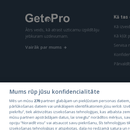
Kā tas
Kā izvei
Ātrs veids, kā atrast uzticamu izpildītāju
Kā kļūt p
jebkuram uzdevumam.
Servisa 
Vairāk par mums
Konfidenc
Pārvaldī
Mums rūp jūsu konfidencialitāte
Mēs un mūsu
270
partneri glabājam un piekļūstam personas datiem
City2
pārlūkošanas datiem vai unikālajiem identifikatoriem jūsu ierīcē. Izvē
City
piekrītu”, tiek aktivizētas izsekošanas tehnoloģijas, kas atbalsta ze
mūsu partneri apstrādājam datus, lai sniegtu” norādītos mērķus, sav
opciju “Noraidīt visu” vai atsaucot savu piekrišanu, šīs tehnoloģijas ti
izsekošanas tehnoloģijas ir atspējotas, daļa no redzamā satura un