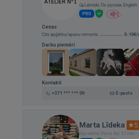
Latviski, По-русски, English
PRO
Cenas
Cits apģērbu/apavu remonts
5-10€/
Darbu piemēri
Kontakti
+371 *** *** 09
E-pasts
Marta Līdeka
5
Bija vietnē: Pirms 4st. 57 min.