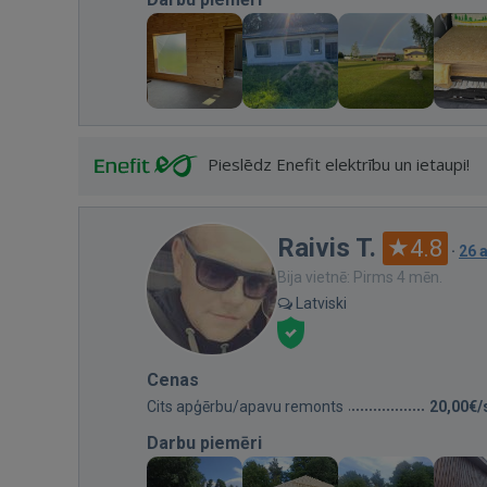
Pieslēdz Enefit elektrību un ietaupi!
Raivis T.
4.8
·
26 
Bija vietnē: Pirms 4 mēn.
Latviski
Cenas
Cits apģērbu/apavu remonts
20,00€/
Darbu piemēri