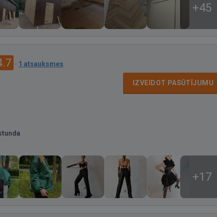
+45
4.7
·
1 atsauksmes
IZVEIDOT PASŪTĪJUMU
stunda
+17