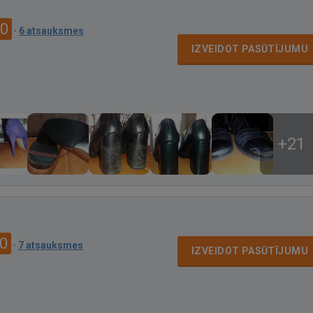
.0
·
6 atsauksmes
IZVEIDOT PASŪTĪJUMU
+21
.0
·
7 atsauksmes
IZVEIDOT PASŪTĪJUMU