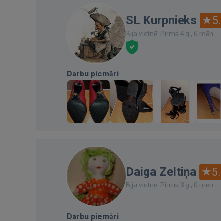
SL Kurpnieks
5
Bija vietnē: Pirms 4 g., 6 mēn.
Darbu piemēri
Daiga Zeltiņa
5
Bija vietnē: Pirms 3 g., 0 mēn.
Darbu piemēri