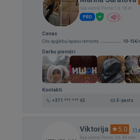
Bija vietnē: Pirms 1 d. 18 st.
PRO
Cenas
Cits apģērbu/apavu remonts
10-15€/
Darbu piemēri
Kontakti
+371 *** *** 62
E-pasts
Viktorija
5.0
·
11 
Bija vietnē: Pirms 1st. 44 min.