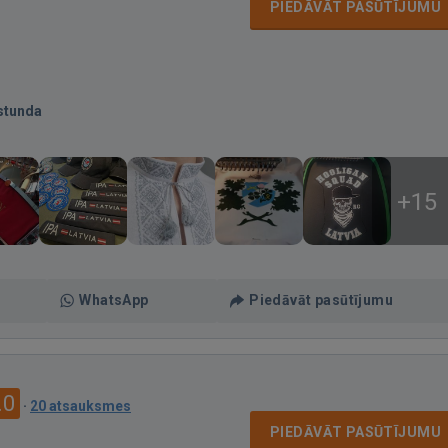
PIEDĀVĀT PASŪTĪJUMU
stunda
+15
WhatsApp
Piedāvāt pasūtījumu
.0
·
20 atsauksmes
PIEDĀVĀT PASŪTĪJUMU