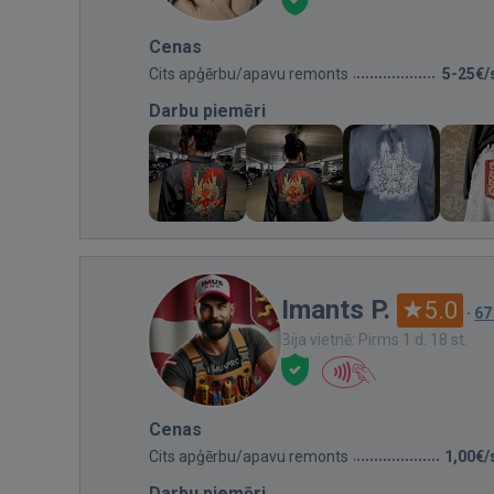
Cenas
Cits apģērbu/apavu remonts
5-25€/
Darbu piemēri
Imants P.
5.0
·
67
Bija vietnē: Pirms 1 d. 18 st.
Cenas
Cits apģērbu/apavu remonts
1,00€/
Darbu piemēri