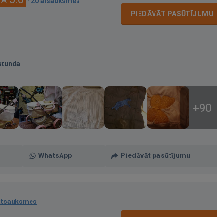
·
20 atsauksmes
PIEDĀVĀT PASŪTĪJUMU
stunda
+90
WhatsApp
Piedāvāt pasūtījumu
atsauksmes