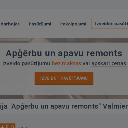
Izveidot pasūt
 darbojas
Pasūtījumi
Pakalpojumi
Apģērbu un apavu remonts
Izveido pasūtījumu
bez maksas
vai
apskati cenas
IZVEIDOT PASŪTĪJUMU
rijā "Apģērbu un apavu remonts" Valmie
5.0