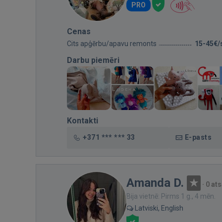
PRO
Cenas
Cits apģērbu/apavu remonts
15-45€/
Darbu piemēri
Kontakti
+371 *** *** 33
E-pasts
Amanda D.
·
0 at
Bija vietnē: Pirms 1 g., 4 mēn.
Latviski, English