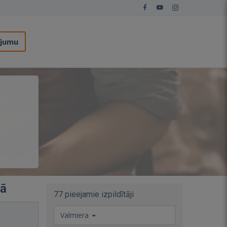
ījumu
rā
77 pieejamie izpildītāji
Valmiera