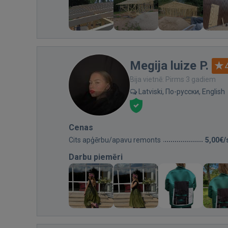
Megija luize P.
Bija vietnē: Pirms 3 gadiem
Latviski, По-русски, English
Cenas
Cits apģērbu/apavu remonts
5,00€/
Darbu piemēri