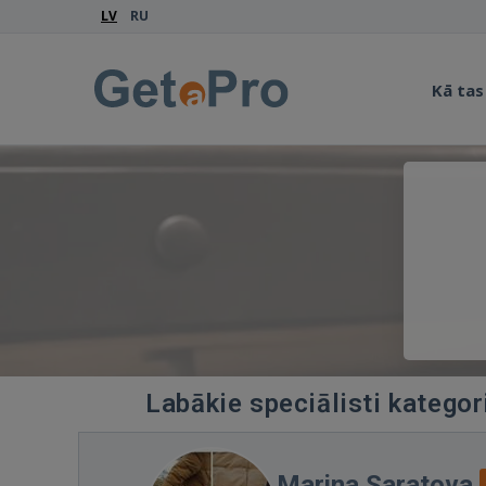
LV
RU
Kā tas
Labākie speciālisti katego
Marina Saratova