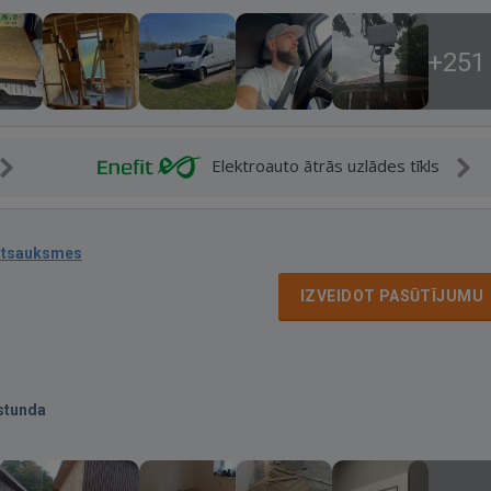
+251
Elektroauto ātrās uzlādes tīkls
atsauksmes
IZVEIDOT PASŪTĪJUMU
stunda