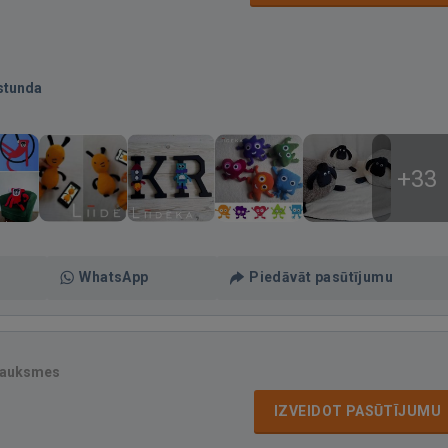
stunda
+33
WhatsApp
Piedāvāt pasūtījumu
sauksmes
IZVEIDOT PASŪTĪJUMU