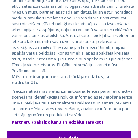
identifikatoriem jūsu ierīcē. Izvēloties opciju “Es piekrītu”, tiek
Valstis
aktivizētas izsekošanas tehnoloģijas, kas atbalsta zem virsraksta
Igaunija
“Mēs un mūsu partneri apstrādājam datus, lai sniegtu” norādītos
mērķus, savukārt izvēloties opciju “Noraidīt visu” vai atsaucot
Latvija
savu piekrišanu, šīs tehnoloģijas tiks atspējotas. Ja izsekošanas
tehnoloģijas ir atspējotas, daļa no redzamā satura un reklāmām
Lietuva
var nebūt jums tik atbilstoša. Varat atkārtoti piekļūt šai izvēlnei, lai
jebkurā laikā mainītu savu izvēli vai atsauktu piekrišanu,
noklikšķinot uz saites “Privātuma preferences” tīmekļa lapas
apakšā vai uz peldošās ikonas tīmekļa lapas apakšējā kreisajā
stūrī, ja tāda ir redzama. Jūsu izvēle būs spēkā mūsu piekrišanas
Tīmekļa vietne ietvaros. Plašāku informāciju skatiet mūsu
Privātuma politikā.
Mēs un mūsu partneri apstrādājam datus, lai
nodrošinātu:
City24.lv
CVbankas.lt
Precīzas atrašanās vietas izmantošana. Ierīces parametru aktīva
City24.ee
Kainos.lt
skenēšana identifikācijas nolūkā. Informācijas ievietošana ierīcē
un/vai piekļuve tai. Personalizētas reklāmas un saturs, reklāmu
GetaPro.lv
Paslaugos.lt
un satura efektivitātes novērtēšana, analītiskā informācija par
GetaPro.ee
auto24.ee
lietotāju grupām un produktu izstrāde.
Skelbiu.lt
KV.ee
Partneru (pakalpojumu sniedzēju) saraksts
Autoplius.lt
Osta.ee
Aruodas.lt
KuldneBörs.ee
Es piekrītu