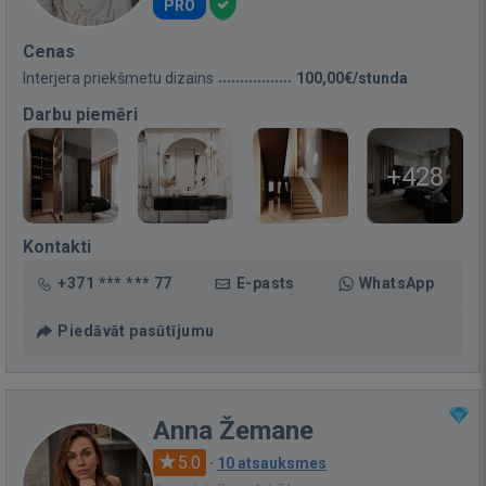
PRO
Cenas
Interjera priekšmetu dizains
100,00€/stunda
Darbu piemēri
+428
Kontakti
+371 *** *** 77
E-pasts
WhatsApp
Piedāvāt pasūtījumu
Anna Žemane
5.0
·
10 atsauksmes