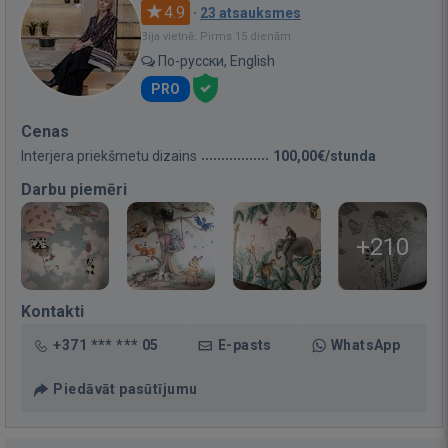
4.9
·
23 atsauksmes
Bija vietnē: Pirms 15 dienām
По-русски, English
PRO
Cenas
Interjera priekšmetu dizains
100,00€/stunda
Darbu piemēri
+210
Kontakti
+371 *** *** 05
E-pasts
WhatsApp
Piedāvāt pasūtījumu