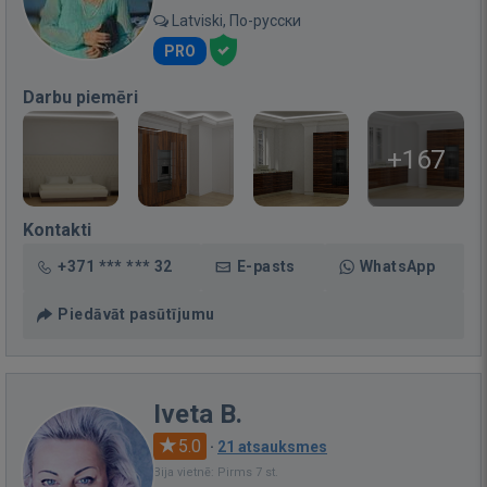
Latviski, По-русски
PRO
Darbu piemēri
+167
Kontakti
+371 *** *** 32
E-pasts
WhatsApp
Piedāvāt pasūtījumu
Iveta B.
5.0
·
21 atsauksmes
Bija vietnē: Pirms 7 st.