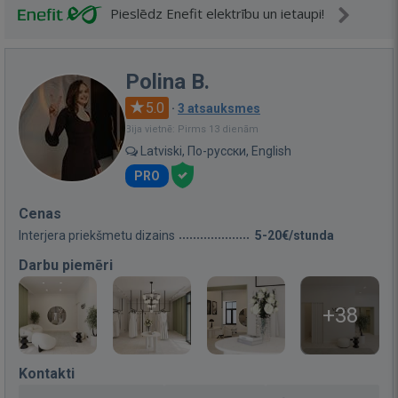
Pieslēdz Enefit elektrību un ietaupi!
Polina B.
5.0
·
3 atsauksmes
Bija vietnē: Pirms 13 dienām
Latviski, По-русски, English
PRO
Cenas
Interjera priekšmetu dizains
5-20€/stunda
Darbu piemēri
+38
Kontakti