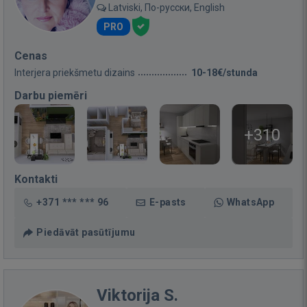
Latviski, По-русски, English
PRO
Cenas
Interjera priekšmetu dizains
10-18€/stunda
Darbu piemēri
+310
Kontakti
+371 *** *** 96
E-pasts
WhatsApp
Piedāvāt pasūtījumu
Viktorija S.