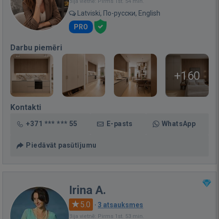
Bija vietnē: Pirms 1st. 54 min.
Latviski, По-русски, English
PRO
Darbu piemēri
+160
Kontakti
+371 *** *** 55
E-pasts
WhatsApp
Piedāvāt pasūtījumu
Irina A.
5.0
·
3 atsauksmes
Bija vietnē: Pirms 1st. 53 min.