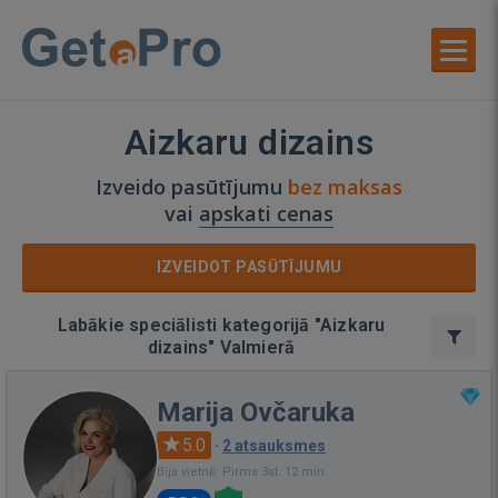
Aizkaru dizains
Izveido pasūtījumu
bez maksas
vai
apskati cenas
IZVEIDOT PASŪTĪJUMU
Labākie speciālisti kategorijā "Aizkaru
dizains" Valmierā
Marija Ovčaruka
5.0
·
2 atsauksmes
Bija vietnē: Pirms 3st. 12 min.