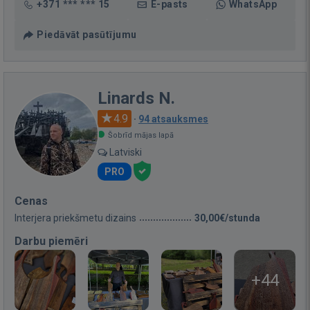
+371 *** *** 15
E-pasts
WhatsApp
Piedāvāt pasūtījumu
Linards N.
4.9
·
94 atsauksmes
Šobrīd mājas lapā
Latviski
PRO
Cenas
Interjera priekšmetu dizains
30,00€/stunda
Darbu piemēri
+44