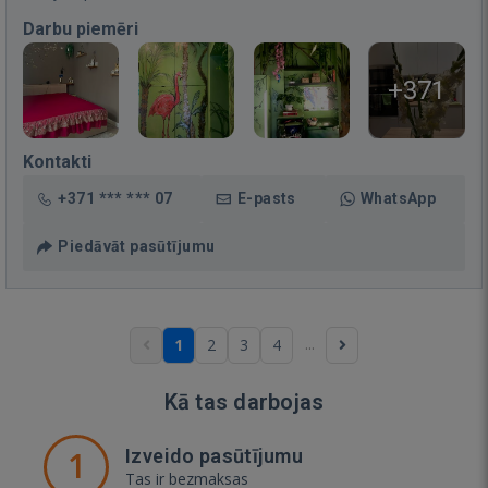
Darbu piemēri
+371
Kontakti
+371 *** *** 07
E-pasts
WhatsApp
Piedāvāt pasūtījumu
...
1
2
3
4
Kā tas darbojas
1
Izveido pasūtījumu
Tas ir bezmaksas