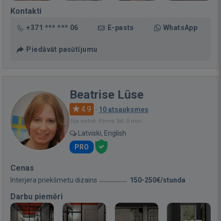
Kontakti
+371 *** *** 06
E-pasts
WhatsApp
Piedāvāt pasūtījumu
Beatrise Lūse
4.9
·
10 atsauksmes
Bija vietnē: Pirms 3st. 0 min.
Latviski, English
PRO
Cenas
Interjera priekšmetu dizains
150-250€/stunda
Darbu piemēri