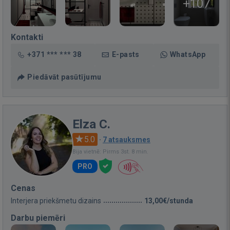
+107
Kontakti
+371 *** *** 38
E-pasts
WhatsApp
Piedāvāt pasūtījumu
Elza C.
5.0
·
7 atsauksmes
Bija vietnē: Pirms 3st. 8 min.
PRO
Cenas
Interjera priekšmetu dizains
13,00€/stunda
Darbu piemēri