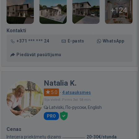
+124
Kontakti
+371 *** *** 24
E-pasts
WhatsApp
Piedāvāt pasūtījumu
Natalia K.
5.0
·
4 atsauksmes
Bija vietnē: Pirms 3st. 58 min.
Latviski, По-русски, English
PRO
Cenas
Interjera priekšmetu dizains
20-30€/stunda