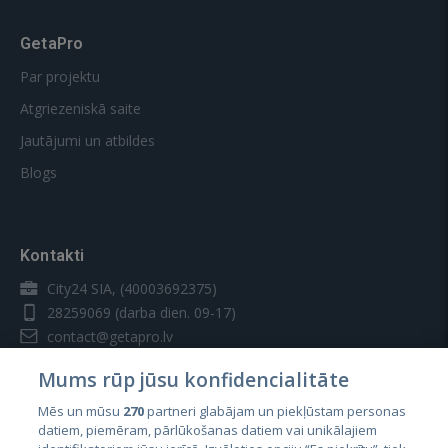
GetaPro
Par projektu
Atgriezeniskā saite
Jautājumi un atbildes
Blogs
Kontakti
City24 SIA, (40003692375)
28259069
(darba dien. 09-17)
contact@getapro.lv
Mums rūp jūsu konfidencialitāte
Mēs un mūsu
270
partneri glabājam un piekļūstam personas
datiem, piemēram, pārlūkošanas datiem vai unikālajiem