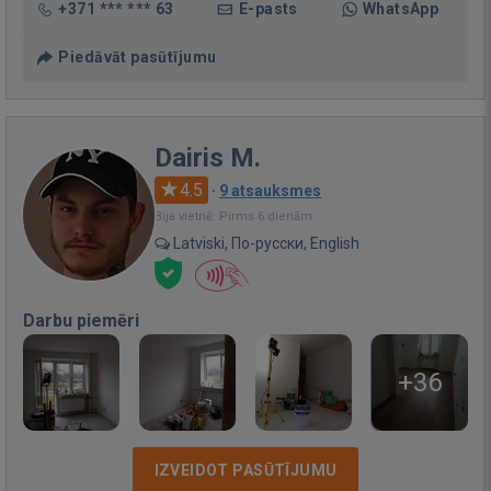
+371 *** *** 63
E-pasts
WhatsApp
Piedāvāt pasūtījumu
Dairis M.
4.5
·
9 atsauksmes
Bija vietnē: Pirms 6 dienām
Latviski, По-русски, English
Darbu piemēri
+36
IZVEIDOT PASŪTĪJUMU