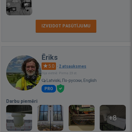
IZVEIDOT PASŪTĪJUMU
Ēriks
5.0
·
2 atsauksmes
Bija vietnē: Pirms 23 st.
Latviski, По-русски, English
PRO
Darbu piemēri
+8