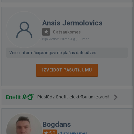
Ansis Jermolovics
·
0 atsauksmes
Bija vietnē: Pirms 4 g., 10 mēn.
Veicu informācijas ieguvi no plašas datubāzes
IZVEIDOT PASŪTĪJUMU
Pieslēdz Enefit elektrību un ietaupi!
Bogdans
5.0
·
1 atsauksmes