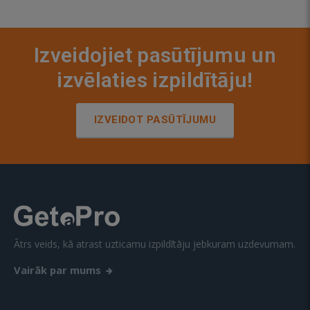
Izveidojiet pasūtījumu un
izvēlaties izpildītāju!
IZVEIDOT PASŪTĪJUMU
Ātrs veids, kā atrast uzticamu izpildītāju jebkuram uzdevumam.
Vairāk par mums