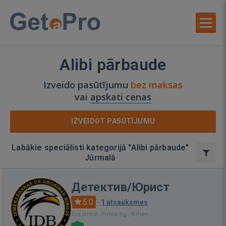
Alibi pārbaude
Izveido pasūtījumu
bez maksas
vai
apskati cenas
IZVEIDOT PASŪTĪJUMU
Labākie speciālisti kategorijā "Alibi pārbaude"
Jūrmalā
Детектив/Юрист
5.0
·
1 atsauksmes
Bija vietnē: Pirms 3 g., 9 mēn.