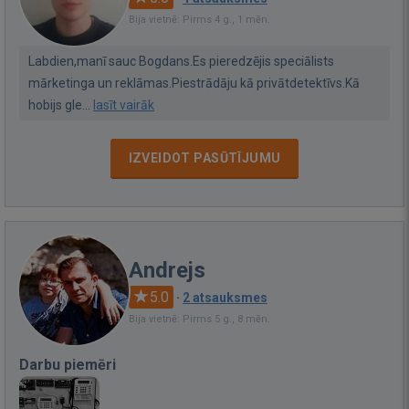
Bija vietnē: Pirms 4 g., 1 mēn.
Labdien,manī sauc Bogdans.Es pieredzējis speciālists
mārketinga un reklāmas.Piestrādāju kā privātdetektīvs.Kā
hobijs gle...
lasīt vairāk
IZVEIDOT PASŪTĪJUMU
Andrejs
5.0
·
2 atsauksmes
Bija vietnē: Pirms 5 g., 8 mēn.
Darbu piemēri