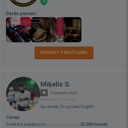
Darbu piemēri
IZVEIDOT PASŪTĪJUMU
Miķelis S.
·
0 atsauksmes
Bija vietnē: Pirms 4 mēn.
Latviski, По-русски, English
Cenas
Detektīva pakalpojumi
25,00€/stunda