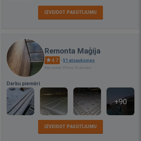
IZVEIDOT PASŪTĪJUMU
Remonta Maģija
4.7
·
51 atsauksmes
Bija vietnē: Pirms 16 dienām
Darbu piemēri
+90
IZVEIDOT PASŪTĪJUMU