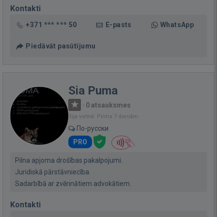
Kontakti
+371 *** *** 50
E-pasts
WhatsApp
Piedāvāt pasūtījumu
Sia Puma
·
0 atsauksmes
Bija vietnē: Pirms 7 dienām
По-русски
PRO
Pilna apjoma drošības pakalpojumi.
Juridiskā pārstāvniecība.
Sadarbībā ar zvērinātiem advokātiem.
Kontakti