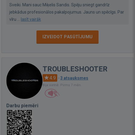
Sveiki. Mani sauc Miķelis Sandis. Spēju sniegt gandrīz
jebkādus profesionālos pakalpojumus. Jauns un spēcīgs. Par
vīru ...
lasīt vairāk
IZVEIDOT PASŪTĪJUMU
TROUBLESHOOTER
4.9
·
3 atsauksmes
Bija vietnē: Pirms 7 mēn.
Darbu piemēri