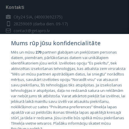
Kontakti
City24 SIA, (40003692375)
28259069
(darba dien. 09-17)
contact@getapro.lv
Mums rūp jūsu konfidencialitāte
Mēs un mūsu
270
partneri glabājam un piekļūstam personas
datiem, piemēram, pārlūkošanas datiem vai unikālajiem
identifikatoriem jūsu ierīcē. Izvēloties opciju “Es piekrītu”, tiek
Valstis
aktivizētas izsekošanas tehnoloģijas, kas atbalsta zem virsraksta
Igaunija
“Mēs un mūsu partneri apstrādājam datus, lai sniegtu” norādītos
mērķus, savukārt izvēloties opciju “Noraidīt visu” vai atsaucot
Latvija
savu piekrišanu, šīs tehnoloģijas tiks atspējotas. Ja izsekošanas
tehnoloģijas ir atspējotas, daļa no redzamā satura un reklāmām
Lietuva
var nebūt jums tik atbilstoša. Varat atkārtoti piekļūt šai izvēlnei, lai
jebkurā laikā mainītu savu izvēli vai atsauktu piekrišanu,
noklikšķinot uz saites “Privātuma preferences” tīmekļa lapas
apakšā vai uz peldošās ikonas tīmekļa lapas apakšējā kreisajā
stūrī, ja tāda ir redzama. Jūsu izvēle būs spēkā mūsu piekrišanas
Tīmekļa vietne ietvaros. Plašāku informāciju skatiet mūsu
Privātuma politikā.