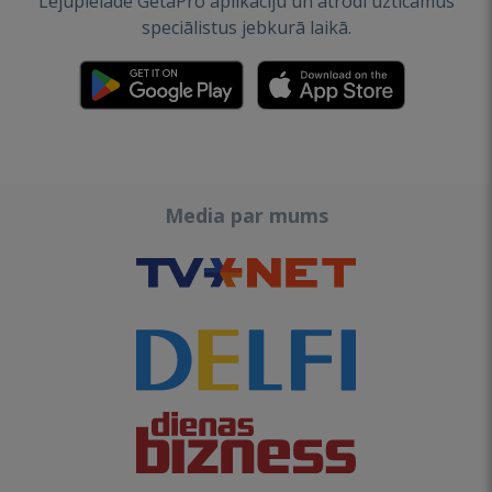
Lejupielādē GetaPro aplikāciju un atrodi uzticamus
speciālistus jebkurā laikā.
Media par mums