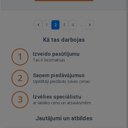
...
1
2
3
4
Kā tas darbojas
1
Izveido pasūtījumu
Tas ir bezmaksas
2
Saņem piedāvājumus
Izpildītāji piedāvās savas cenas
3
Izvēlies speciālistu
ar labāko cenu un atsauksmēm
Jautājumi un atbildes