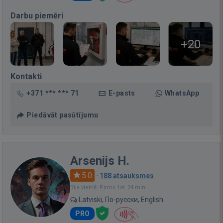
Darbu piemēri
+20
Kontakti
+371 *** *** 71
E-pasts
WhatsApp
Piedāvāt pasūtījumu
Arsenijs H.
5.0
·
188 atsauksmes
Bija vietnē: Pirms 1st. 24 min.
Latviski, По-русски, English
PRO