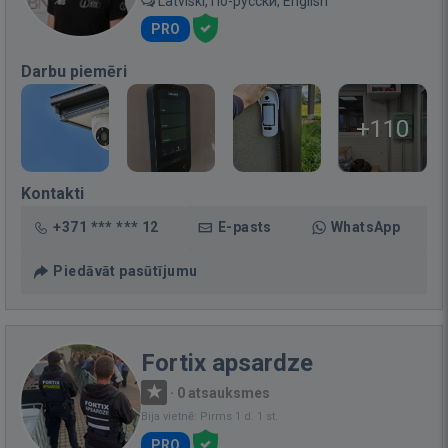
Latviski, По-русски, English
PRO
Darbu piemēri
+110
Kontakti
+371 *** *** 12
E-pasts
WhatsApp
Piedāvāt pasūtījumu
Fortix apsardze
·
0 atsauksmes
Bija vietnē: Pirms 1 d. 1 st.
PRO