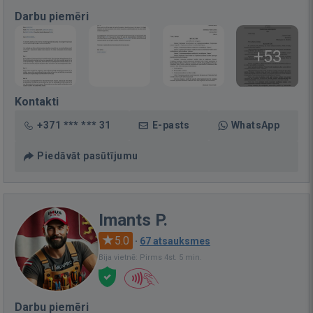
Darbu piemēri
+53
Kontakti
+371 *** *** 31
E-pasts
WhatsApp
Piedāvāt pasūtījumu
Imants P.
5.0
·
67 atsauksmes
Bija vietnē: Pirms 4st. 5 min.
Darbu piemēri