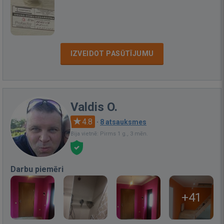
IZVEIDOT PASŪTĪJUMU
Valdis O.
4.8
·
8 atsauksmes
Bija vietnē: Pirms 1 g., 3 mēn.
Darbu piemēri
+41