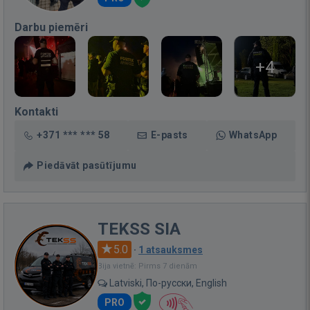
Darbu piemēri
+4
Kontakti
+371 *** *** 58
E-pasts
WhatsApp
Piedāvāt pasūtījumu
TEKSS SIA
5.0
·
1 atsauksmes
Bija vietnē: Pirms 7 dienām
Latviski, По-русски, English
PRO