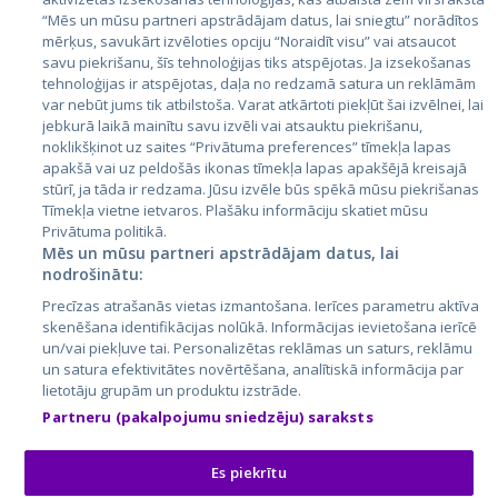
Igaunija
“Mēs un mūsu partneri apstrādājam datus, lai sniegtu” norādītos
mērķus, savukārt izvēloties opciju “Noraidīt visu” vai atsaucot
Latvija
savu piekrišanu, šīs tehnoloģijas tiks atspējotas. Ja izsekošanas
tehnoloģijas ir atspējotas, daļa no redzamā satura un reklāmām
Lietuva
var nebūt jums tik atbilstoša. Varat atkārtoti piekļūt šai izvēlnei, lai
jebkurā laikā mainītu savu izvēli vai atsauktu piekrišanu,
noklikšķinot uz saites “Privātuma preferences” tīmekļa lapas
apakšā vai uz peldošās ikonas tīmekļa lapas apakšējā kreisajā
stūrī, ja tāda ir redzama. Jūsu izvēle būs spēkā mūsu piekrišanas
Tīmekļa vietne ietvaros. Plašāku informāciju skatiet mūsu
Privātuma politikā.
Mēs un mūsu partneri apstrādājam datus, lai
nodrošinātu:
City24.lv
CVbankas.lt
Precīzas atrašanās vietas izmantošana. Ierīces parametru aktīva
City24.ee
Kainos.lt
skenēšana identifikācijas nolūkā. Informācijas ievietošana ierīcē
un/vai piekļuve tai. Personalizētas reklāmas un saturs, reklāmu
GetaPro.lv
Paslaugos.lt
un satura efektivitātes novērtēšana, analītiskā informācija par
GetaPro.ee
auto24.ee
lietotāju grupām un produktu izstrāde.
Skelbiu.lt
KV.ee
Partneru (pakalpojumu sniedzēju) saraksts
Autoplius.lt
Osta.ee
Aruodas.lt
KuldneBörs.ee
Es piekrītu