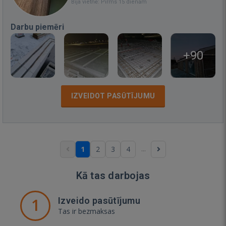
Bija vietnē: Pirms 15 dienām
Darbu piemēri
+90
IZVEIDOT PASŪTĪJUMU
...
1
2
3
4
Kā tas darbojas
1
Izveido pasūtījumu
Tas ir bezmaksas