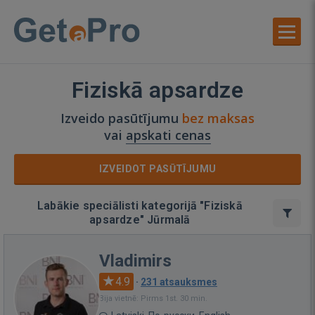
Fiziskā apsardze
Izveido pasūtījumu
bez maksas
vai
apskati cenas
IZVEIDOT PASŪTĪJUMU
Labākie speciālisti kategorijā "Fiziskā
apsardze" Jūrmalā
Vladimirs
4.9
·
231 atsauksmes
Bija vietnē: Pirms 1st. 30 min.