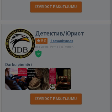
IZVEIDOT PASŪTĪJUMU
Детектив/Юрист
5.0
·
1 atsauksmes
Bija vietnē: Pirms 3 g., 9 mēn.
Darbu piemēri
IZVEIDOT PASŪTĪJUMU