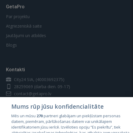
GetaPro
Par projektu
Atgriezeniskā saite
Jautājumi un atbildes
Blogs
Kontakti
City24 SIA, (40003692375)
28259069
(darba dien. 09-17)
contact@getapro.lv
Mums rūp jūsu konfidencialitāte
Mēs un mūsu
270
partneri glabājam un piekļūstam personas
datiem, piemēram, pārlūkošanas datiem vai unikālajiem
identifikatoriem jūsu ierīcē. Izvēloties opciju “Es piekrītu”, tiek
Valstis
aktivizētas izsekošanas tehnoloģijas, kas atbalsta zem virsraksta