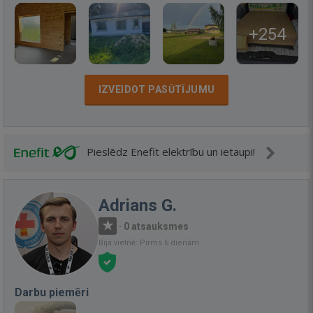
+254
IZVEIDOT PASŪTĪJUMU
Pieslēdz Enefit elektrību un ietaupi!
Adrians G.
·
0 atsauksmes
Bija vietnē: Pirms 6 dienām
Darbu piemēri