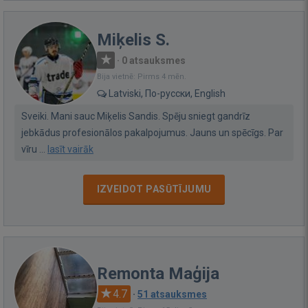
Miķelis S.
·
0 atsauksmes
Bija vietnē: Pirms 4 mēn.
Latviski, По-русски, English
Sveiki. Mani sauc Miķelis Sandis. Spēju sniegt gandrīz
jebkādus profesionālos pakalpojumus. Jauns un spēcīgs. Par
vīru ...
lasīt vairāk
IZVEIDOT PASŪTĪJUMU
Remonta Maģija
4.7
·
51 atsauksmes