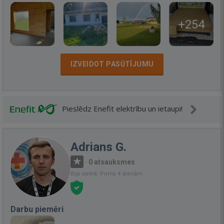
+254
IZVEIDOT PASŪTĪJUMU
Pieslēdz Enefit elektrību un ietaupi!
Adrians G.
·
0 atsauksmes
Bija vietnē: Pirms 4 dienām
Darbu piemēri