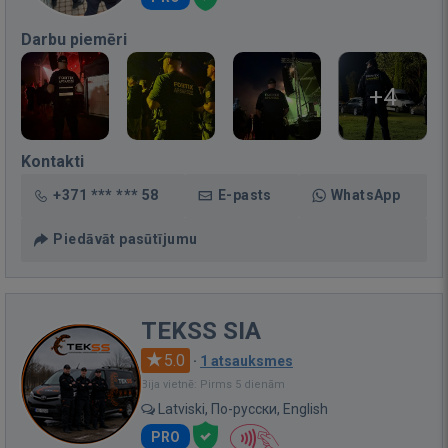
Darbu piemēri
+4
Kontakti
+371 *** *** 58
E-pasts
WhatsApp
Piedāvāt pasūtījumu
TEKSS SIA
5.0
·
1 atsauksmes
Bija vietnē: Pirms 5 dienām
Latviski, По-русски, English
PRO