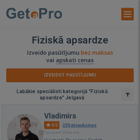
Fiziskā apsardze
Izveido pasūtījumu
bez maksas
vai
apskati cenas
IZVEIDOT PASŪTĪJUMU
Labākie speciālisti kategorijā "Fiziskā
apsardze" Jelgavā
Vladimirs
4.9
·
230 atsauksmes
Bija vietnē: Pirms 9 st.