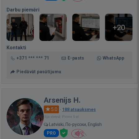
Darbu piemēri
+20
Kontakti
+371 *** *** 71
E-pasts
WhatsApp
Piedāvāt pasūtījumu
Arsenijs H.
5.0
·
188 atsauksmes
Bija vietnē: Pirms 5 st.
Latviski, По-русски, English
PRO