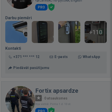
Latviski, По-русски, English
PRO
Darbu piemēri
+110
Kontakti
+371 *** *** 12
E-pasts
WhatsApp
Piedāvāt pasūtījumu
Fortix apsardze
·
0 atsauksmes
Bija vietnē: Pirms 1 d. 10 st.
PRO