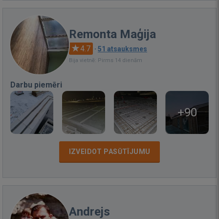
Remonta Maģija
4.7
·
51 atsauksmes
Bija vietnē: Pirms 14 dienām
Darbu piemēri
+90
IZVEIDOT PASŪTĪJUMU
Andrejs