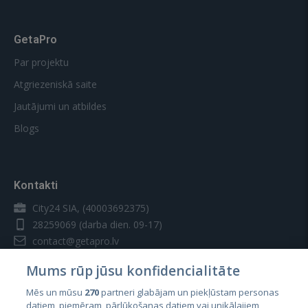
GetaPro
Par projektu
Atgriezeniskā saite
Jautājumi un atbildes
Blogs
Kontakti
City24 SIA, (40003692375)
28259069
(darba dien. 09-17)
contact@getapro.lv
Mums rūp jūsu konfidencialitāte
Mēs un mūsu
270
partneri glabājam un piekļūstam personas
datiem, piemēram, pārlūkošanas datiem vai unikālajiem