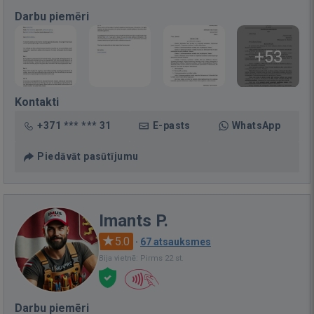
Darbu piemēri
+53
Kontakti
+371 *** *** 31
E-pasts
WhatsApp
Piedāvāt pasūtījumu
Imants P.
5.0
·
67 atsauksmes
Bija vietnē: Pirms 22 st.
Darbu piemēri