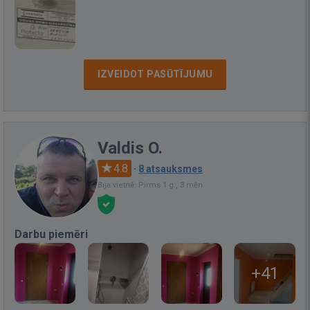
IZVEIDOT PASŪTĪJUMU
Valdis O.
4.8
·
8 atsauksmes
Bija vietnē: Pirms 1 g., 3 mēn.
Darbu piemēri
+41