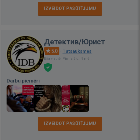
IZVEIDOT PASŪTĪJUMU
Детектив/Юрист
5.0
·
1 atsauksmes
Bija vietnē: Pirms 3 g., 9 mēn.
Darbu piemēri
IZVEIDOT PASŪTĪJUMU