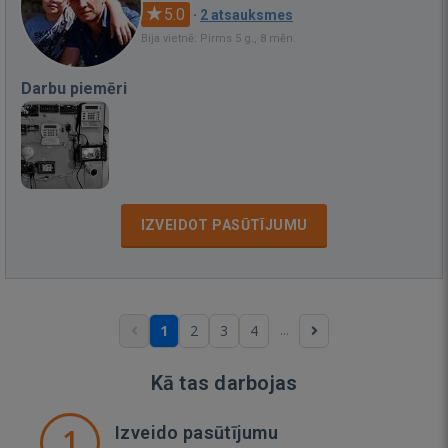
5.0
·
2 atsauksmes
Bija vietnē: Pirms 5 g., 8 mēn.
Darbu piemēri
IZVEIDOT PASŪTĪJUMU
...
1
2
3
4
Kā tas darbojas
1
Izveido pasūtījumu