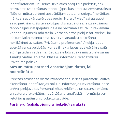
identifikatoriem jūsu ierīcē. Izvēloties opciju “Es piekrītu”, tiek
Valstis
aktivizētas izsekošanas tehnoloģijas, kas atbalsta zem virsraksta
Igaunija
“Mēs un mūsu partneri apstrādājam datus, lai sniegtu” norādītos
mērķus, savukārt izvēloties opciju “Noraidīt visu” vai atsaucot
Latvija
savu piekrišanu, šīs tehnoloģijas tiks atspējotas. Ja izsekošanas
tehnoloģijas ir atspējotas, daļa no redzamā satura un reklāmām
Lietuva
var nebūt jums tik atbilstoša. Varat atkārtoti piekļūt šai izvēlnei, lai
jebkurā laikā mainītu savu izvēli vai atsauktu piekrišanu,
noklikšķinot uz saites “Privātuma preferences” tīmekļa lapas
apakšā vai uz peldošās ikonas tīmekļa lapas apakšējā kreisajā
stūrī, ja tāda ir redzama. Jūsu izvēle būs spēkā mūsu piekrišanas
Tīmekļa vietne ietvaros. Plašāku informāciju skatiet mūsu
Privātuma politikā.
Mēs un mūsu partneri apstrādājam datus, lai
nodrošinātu:
City24.lv
CVbankas.lt
Precīzas atrašanās vietas izmantošana. Ierīces parametru aktīva
City24.ee
Kainos.lt
skenēšana identifikācijas nolūkā. Informācijas ievietošana ierīcē
un/vai piekļuve tai. Personalizētas reklāmas un saturs, reklāmu
GetaPro.lv
Paslaugos.lt
un satura efektivitātes novērtēšana, analītiskā informācija par
GetaPro.ee
auto24.ee
lietotāju grupām un produktu izstrāde.
Skelbiu.lt
KV.ee
Partneru (pakalpojumu sniedzēju) saraksts
Autoplius.lt
Osta.ee
Aruodas.lt
KuldneBörs.ee