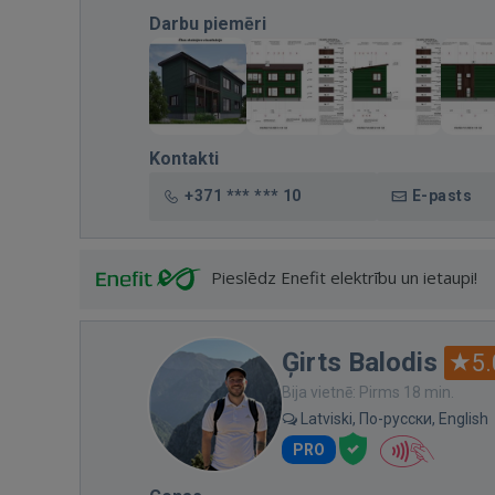
Darbu piemēri
Kontakti
+371 *** *** 10
E-pasts
Pieslēdz Enefit elektrību un ietaupi!
Ģirts Balodis
5.
Bija vietnē: Pirms 18 min.
Latviski, По-русски, English
PRO