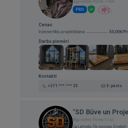
Bija vietnē: Pirms 7 min.
PRO
Cenas
Inženiertīklu projektēšana
50,00€/Pr
Darbu piemēri
Kontakti
+371 *** *** 33
E-pasts
"SD Būve un Proj
Bija vietnē: Pirms 11 st.
Latviski, По-русски, English