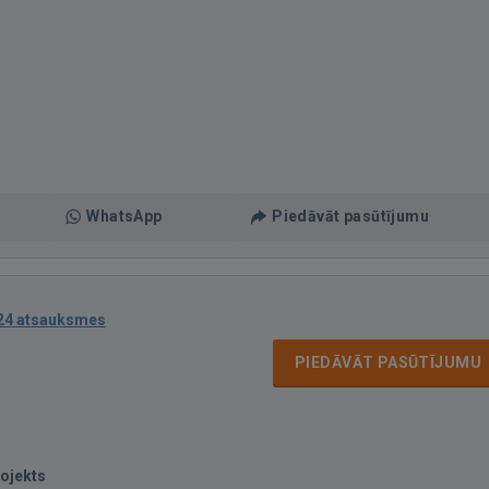
WhatsApp
Piedāvāt pasūtījumu
24 atsauksmes
PIEDĀVĀT PASŪTĪJUMU
ojekts