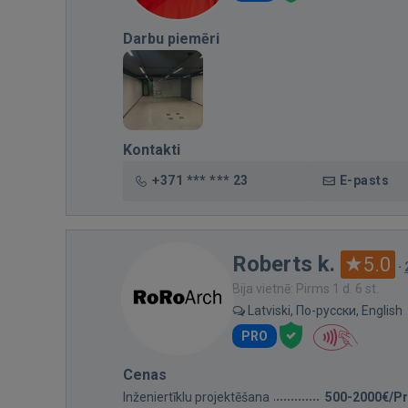
Darbu piemēri
Kontakti
+371 *** *** 23
E-pasts
Roberts k.
5.0
·
Bija vietnē: Pirms 1 d. 6 st.
Latviski, По-русски, English
PRO
Cenas
Inženiertīklu projektēšana
500-2000€/Pr