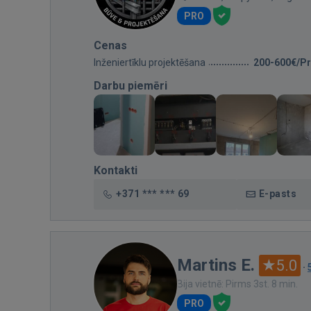
PRO
Cenas
Inženiertīklu projektēšana
200-600€/Pr
Darbu piemēri
Kontakti
+371 *** *** 69
E-pasts
Martins E.
5.0
·
Bija vietnē: Pirms 3st. 8 min.
PRO