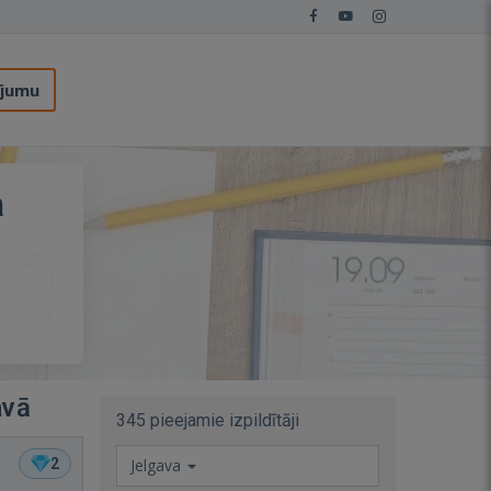
ījumu
a
avā
345 pieejamie izpildītāji
2
Jelgava