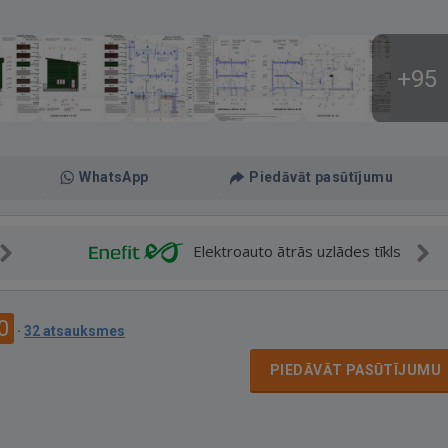
+95
WhatsApp
Piedāvāt pasūtījumu
Elektroauto ātrās uzlādes tīkls
0
·
32 atsauksmes
PIEDĀVĀT PASŪTĪJUMU