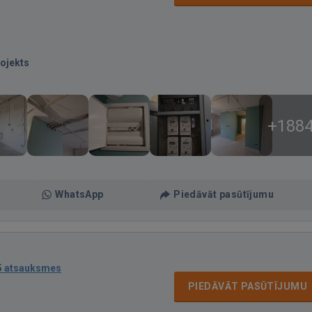
ojekts
+188
WhatsApp
Piedāvāt pasūtījumu
5 atsauksmes
PIEDĀVĀT PASŪTĪJUMU