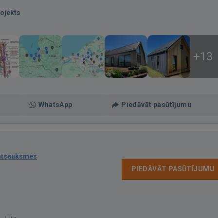
ojekts
+13
WhatsApp
Piedāvāt pasūtījumu
atsauksmes
PIEDĀVĀT PASŪTĪJUMU