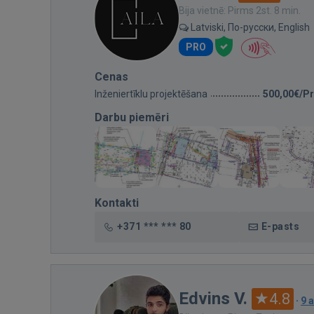
Bija vietnē: Pirms 2st. 8 min.
Latviski, По-русски, English
PRO
Cenas
Inženiertīklu projektēšana
500,00€/Pr
Darbu piemēri
Kontakti
+371 *** *** 80
E-pasts
Edvins V.
4.8
·
9 