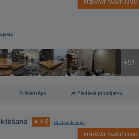
PIEDĀVĀT PASŪTĪJUMU
ojekts
+51
WhatsApp
Piedāvāt pasūtījumu
ektēšana"
4.8
·
33 atsauksmes
PIEDĀVĀT PASŪTĪJUMU