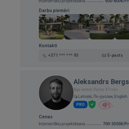
Inženiertīklu projektēšana
600-800€/Pr
Darbu piemēri
Kontakti
+371 *** *** 93
E-pasts
Aleksandrs Bergs
Bija vietnē: Pirms 47 min.
Latviski, По-русски, English
PRO
Cenas
Inženiertīklu projektēšana
700-3500€/Pr