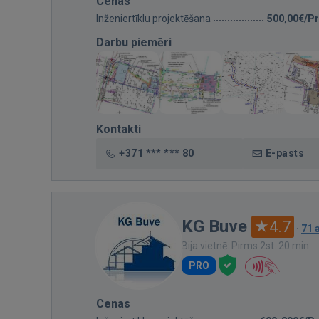
Cenas
Inženiertīklu projektēšana
500,00€/Pr
Darbu piemēri
Kontakti
+371 *** *** 80
E-pasts
KG Buve
4.7
·
71 
Bija vietnē: Pirms 2st. 20 min.
PRO
Cenas