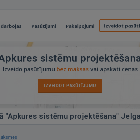
Izveidot pasūt
 darbojas
Pasūtījumi
Pakalpojumi
Apkures sistēmu projektēšan
Izveido pasūtījumu
bez maksas
vai
apskati cenas
IZVEIDOT PASŪTĪJUMU
jā "Apkures sistēmu projektēšana" Jelg
sauksmes