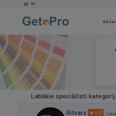
LV
RU
Kā tas
Labākie speciālisti kategori
Ritvars
5.0
·
7 at