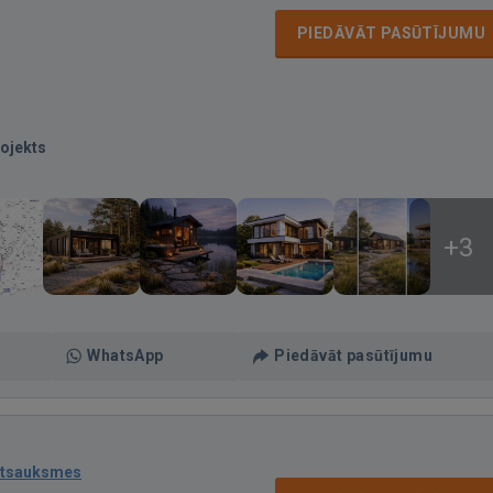
PIEDĀVĀT PASŪTĪJUMU
ojekts
+3
WhatsApp
Piedāvāt pasūtījumu
atsauksmes