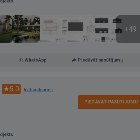
ojekts
+49
WhatsApp
Piedāvāt pasūtījumu
5.0
·
5 atsauksmes
PIEDĀVĀT PASŪTĪJUMU
ojekts