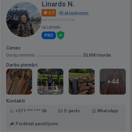
Linards N.
4.9
·
95 atsauksmes
Bija vietnē: Pirms 9 st.
Latviski
PRO
Cenas
Durvju remonts
20,00€/stunda
Darbu piemēri
+44
Kontakti
+371 *** *** 06
E-pasts
WhatsApp
Piedāvāt pasūtījumu