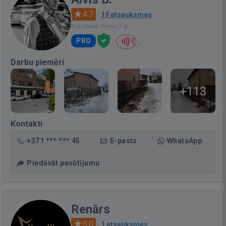
4.7
·
19 atsauksmes
Bija vietnē: Pirms 7 st.
PRO
Darbu piemēri
+113
Kontakti
+371 *** *** 45
E-pasts
WhatsApp
Piedāvāt pasūtījumu
Renārs
5.0
·
1 atsauksmes