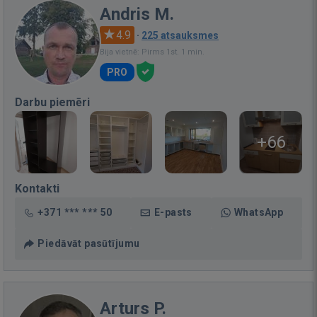
Andris M.
4.9
·
225 atsauksmes
Bija vietnē: Pirms 1st. 1 min.
PRO
Darbu piemēri
+66
Kontakti
+371 *** *** 50
E-pasts
WhatsApp
Piedāvāt pasūtījumu
Arturs P.