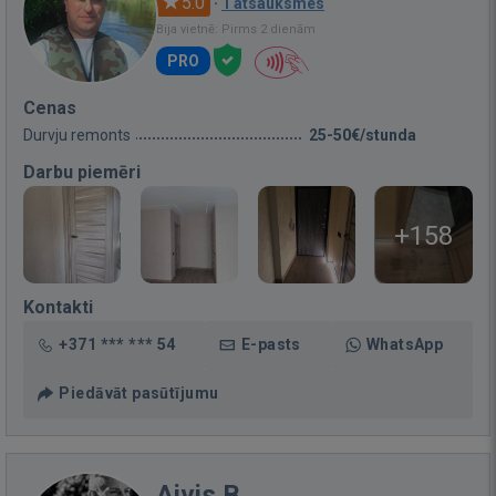
5.0
·
1 atsauksmes
Bija vietnē: Pirms 2 dienām
PRO
Cenas
Durvju remonts
25-50€/stunda
Darbu piemēri
+158
Kontakti
+371 *** *** 54
E-pasts
WhatsApp
Piedāvāt pasūtījumu
Aivis B.