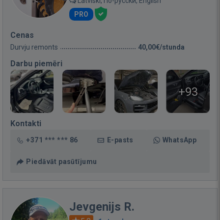
Latviski, По-русски, English
PRO
Cenas
Durvju remonts
40,00€/stunda
Darbu piemēri
+93
Kontakti
+371 *** *** 86
E-pasts
WhatsApp
Piedāvāt pasūtījumu
Jevgenijs R.