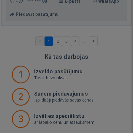
+371 *** *** 08
E-pasts
WhatsApp
Piedāvāt pasūtījumu
...
1
2
3
4
Kā tas darbojas
1
Izveido pasūtījumu
Tas ir bezmaksas
2
Saņem piedāvājumus
Izpildītāji piedāvās savas cenas
3
Izvēlies speciālistu
ar labāko cenu un atsauksmēm