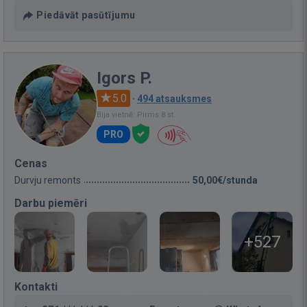
Piedāvāt pasūtījumu
Igors P.
5.0
·
494 atsauksmes
Bija vietnē: Pirms 8 st.
PRO
Cenas
Durvju remonts
50,00€/stunda
Darbu piemēri
+527
Kontakti