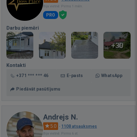
Bija vietnē: Pirms 1 mēn.
PRO
Darbu piemēri
+30
Kontakti
+371 *** *** 46
E-pasts
WhatsApp
Piedāvāt pasūtījumu
Andrejs N.
5.0
·
1108 atsauksmes
Bija vietnē: Pirms 6 st.