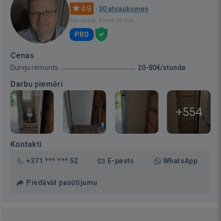
4.9
·
30 atsauksmes
Bija vietnē: Pirms 29 min.
PRO
Cenas
Durvju remonts
20-80€/stunda
Darbu piemēri
+554
Kontakti
+371 *** *** 52
E-pasts
WhatsApp
Piedāvāt pasūtījumu