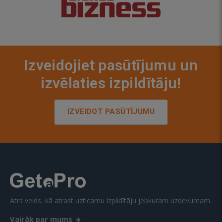
Izveidojiet pasūtījumu un
izvēlaties izpildītāju!
IZVEIDOT PASŪTĪJUMU
Ātrs veids, kā atrast uzticamu izpildītāju jebkuram uzdevumam.
Vairāk par mums