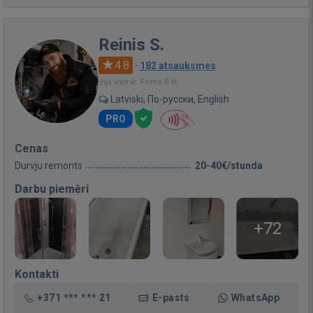
Reinis S.
4.8
·
182 atsauksmes
Bija vietnē: Pirms 8 st.
Latviski, По-русски, English
PRO
Cenas
Durvju remonts
20-40€/stunda
Darbu piemēri
+72
Kontakti
+371 *** *** 21
E-pasts
WhatsApp