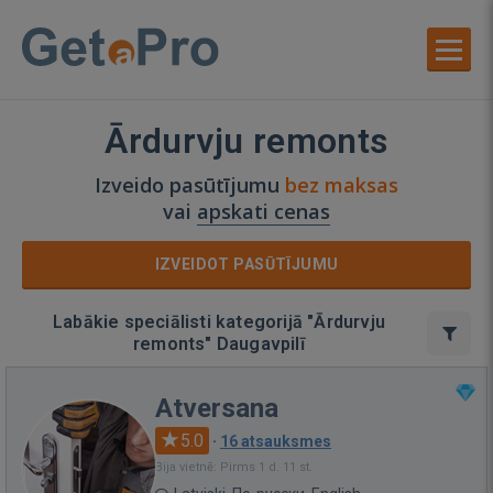
Ārdurvju remonts
Izveido pasūtījumu
bez maksas
vai
apskati cenas
IZVEIDOT PASŪTĪJUMU
Labākie speciālisti kategorijā "Ārdurvju
remonts" Daugavpilī
Atversana
5.0
·
16 atsauksmes
Bija vietnē: Pirms 1 d. 11 st.