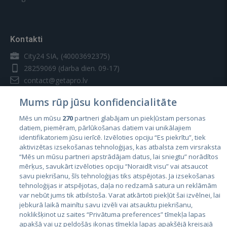
Kontakti
City24 SIA, (40003692375)
28259069
(darba dien. 09-17)
contact@getapro.lv
Mums rūp jūsu konfidencialitāte
Mēs un mūsu
270
partneri glabājam un piekļūstam personas
datiem, piemēram, pārlūkošanas datiem vai unikālajiem
identifikatoriem jūsu ierīcē. Izvēloties opciju “Es piekrītu”, tiek
Valstis
aktivizētas izsekošanas tehnoloģijas, kas atbalsta zem virsraksta
Igaunija
“Mēs un mūsu partneri apstrādājam datus, lai sniegtu” norādītos
mērķus, savukārt izvēloties opciju “Noraidīt visu” vai atsaucot
Latvija
savu piekrišanu, šīs tehnoloģijas tiks atspējotas. Ja izsekošanas
tehnoloģijas ir atspējotas, daļa no redzamā satura un reklāmām
Lietuva
var nebūt jums tik atbilstoša. Varat atkārtoti piekļūt šai izvēlnei, lai
jebkurā laikā mainītu savu izvēli vai atsauktu piekrišanu,
noklikšķinot uz saites “Privātuma preferences” tīmekļa lapas
apakšā vai uz peldošās ikonas tīmekļa lapas apakšējā kreisajā