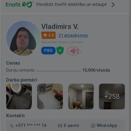
Pieslēdz Enefit elektrību un ietaupi!
Vladimirs V.
4.8
·
21 atsauksmes
Bija vietnē: Pirms 2 dienām
PRO
Cenas
Durvju remonts
10,00€/stunda
Darbu piemēri
+258
Kontakti
+371 *** *** 14
E-pasts
WhatsApp