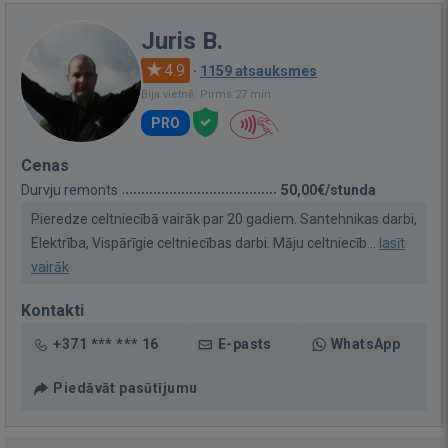
Juris B.
4.9
·
1159 atsauksmes
Bija vietnē: Pirms 27 min.
PRO
Cenas
Durvju remonts
50,00€/stunda
Pieredze celtniecībā vairāk par 20 gadiem. Santehnikas darbi,
Elektrība, Vispārīgie celtniecības darbi. Māju celtniecīb...
lasīt
vairāk
Kontakti
+371 *** *** 16
E-pasts
WhatsApp
Piedāvāt pasūtījumu