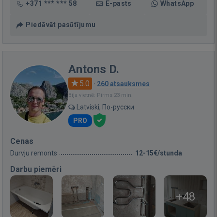
+371 *** *** 58
E-pasts
WhatsApp
Piedāvāt pasūtījumu
Antons D.
5.0
·
260 atsauksmes
Bija vietnē: Pirms 23 min.
Latviski, По-русски
PRO
Cenas
Durvju remonts
12-15€/stunda
Darbu piemēri
+48