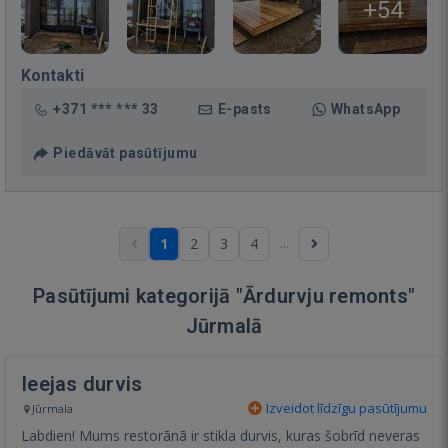
+54
Kontakti
+371 *** *** 33
E-pasts
WhatsApp
Piedāvāt pasūtījumu
...
1
2
3
4
Pasūtījumi kategorijā "Ārdurvju remonts"
Jūrmalā
Ieejas durvis
Izveidot līdzīgu pasūtījumu
Jūrmala
Labdien! Mums restorānā ir stikla durvis, kuras šobrīd neveras