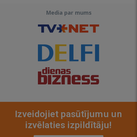
Media par mums
Izveidojiet pasūtījumu un
izvēlaties izpildītāju!