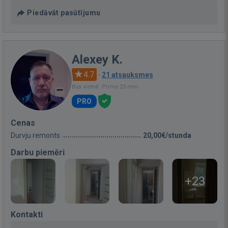
Piedāvāt pasūtījumu
Alexey K.
4.7
·
21 atsauksmes
Bija vietnē: Pirms 23 min.
PRO
Cenas
Durvju remonts
20,00€/stunda
Darbu piemēri
+23
Kontakti