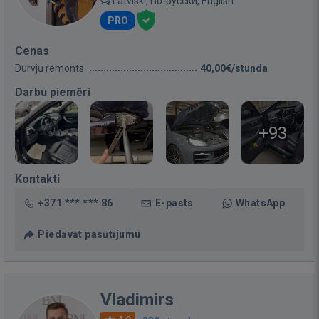
Latviski, По-русски, English
PRO
Cenas
Durvju remonts
40,00€/stunda
Darbu piemēri
+93
Kontakti
+371 *** *** 86
E-pasts
WhatsApp
Piedāvāt pasūtījumu
Vladimirs