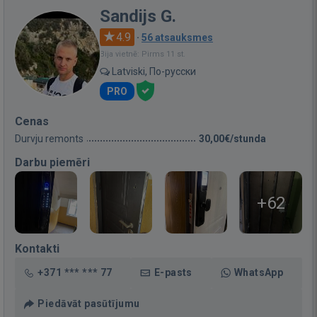
Sandijs G.
4.9
·
56 atsauksmes
Bija vietnē: Pirms 11 st.
Latviski, По-русски
PRO
Cenas
Durvju remonts
30,00€/stunda
Darbu piemēri
+62
Kontakti
+371 *** *** 77
E-pasts
WhatsApp
Piedāvāt pasūtījumu