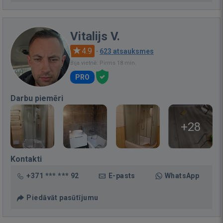
Vitalijs V.
4.9
·
623 atsauksmes
Bija vietnē: Pirms 18 min.
PRO
Darbu piemēri
+28
Kontakti
+371 *** *** 92
E-pasts
WhatsApp
Piedāvāt pasūtījumu