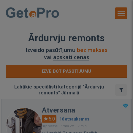
Ārdurvju remonts
Izveido pasūtījumu
bez maksas
vai
apskati cenas
IZVEIDOT PASŪTĪJUMU
Labākie speciālisti kategorijā "Ārdurvju
remonts" Jūrmalā
Atversana
5.0
·
16 atsauksmes
Bija vietnē: Pirms 2st. 17 min.