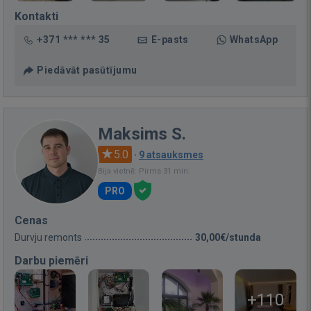
Kontakti
+371 *** *** 35
E-pasts
WhatsApp
Piedāvāt pasūtījumu
Maksims S.
5.0
·
9 atsauksmes
Bija vietnē: Pirms 31 min.
PRO
Cenas
Durvju remonts
30,00€/stunda
Darbu piemēri
+110