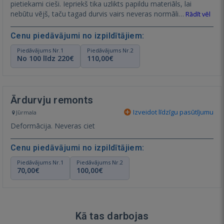
pietiekami cieši. Iepriekš tika uzlikts papildu materiāls, lai
nebūtu vējš, taču tagad durvis vairs neveras normāli…
Rādīt vēl
Cenu piedāvājumi no izpildītājiem:
Piedāvājums Nr.1
Piedāvājums Nr.2
No 100 līdz 220€
110,00€
Ārdurvju remonts
Izveidot līdzīgu pasūtījumu
Jūrmala
Deformācija. Neveras ciet
Cenu piedāvājumi no izpildītājiem:
Piedāvājums Nr.1
Piedāvājums Nr.2
70,00€
100,00€
Kā tas darbojas