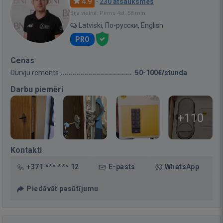
4.9
·
230 atsauksmes
Bija vietnē: Pirms 4st. 58 min.
Latviski, По-русски, English
PRO
Cenas
Durvju remonts
50-100€/stunda
Darbu piemēri
+110
Kontakti
+371 *** *** 12
E-pasts
WhatsApp
Piedāvāt pasūtījumu