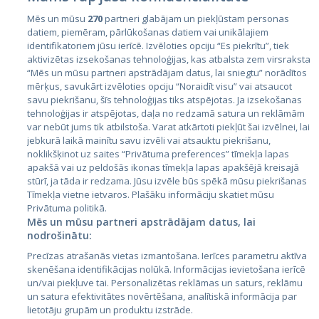
Mēs un mūsu
270
partneri glabājam un piekļūstam personas
datiem, piemēram, pārlūkošanas datiem vai unikālajiem
identifikatoriem jūsu ierīcē. Izvēloties opciju “Es piekrītu”, tiek
Valstis
aktivizētas izsekošanas tehnoloģijas, kas atbalsta zem virsraksta
Igaunija
“Mēs un mūsu partneri apstrādājam datus, lai sniegtu” norādītos
mērķus, savukārt izvēloties opciju “Noraidīt visu” vai atsaucot
Latvija
savu piekrišanu, šīs tehnoloģijas tiks atspējotas. Ja izsekošanas
tehnoloģijas ir atspējotas, daļa no redzamā satura un reklāmām
Lietuva
var nebūt jums tik atbilstoša. Varat atkārtoti piekļūt šai izvēlnei, lai
jebkurā laikā mainītu savu izvēli vai atsauktu piekrišanu,
noklikšķinot uz saites “Privātuma preferences” tīmekļa lapas
apakšā vai uz peldošās ikonas tīmekļa lapas apakšējā kreisajā
stūrī, ja tāda ir redzama. Jūsu izvēle būs spēkā mūsu piekrišanas
Tīmekļa vietne ietvaros. Plašāku informāciju skatiet mūsu
Privātuma politikā.
Mēs un mūsu partneri apstrādājam datus, lai
nodrošinātu:
City24.lv
CVbankas.lt
Precīzas atrašanās vietas izmantošana. Ierīces parametru aktīva
City24.ee
Kainos.lt
skenēšana identifikācijas nolūkā. Informācijas ievietošana ierīcē
un/vai piekļuve tai. Personalizētas reklāmas un saturs, reklāmu
GetaPro.lv
Paslaugos.lt
un satura efektivitātes novērtēšana, analītiskā informācija par
GetaPro.ee
auto24.ee
lietotāju grupām un produktu izstrāde.
Skelbiu.lt
KV.ee