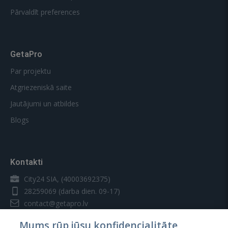
Pārvaldīt preferences
GetaPro
Par projektu
Atgriezeniskā saite
Jautājumi un atbildes
Blogs
Kontakti
City24 SIA, (40003692375)
28259069
(darba dien. 09-17)
contact@getapro.lv
Mums rūp jūsu konfidencialitāte