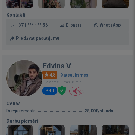
Kontakti
+371 *** *** 56
E-pasts
WhatsApp
Piedāvāt pasūtījumu
Edvins V.
4.8
·
9 atsauksmes
Bija vietnē: Pirms 36 min.
PRO
Cenas
Durvju remonts
28,00€/stunda
Darbu piemēri