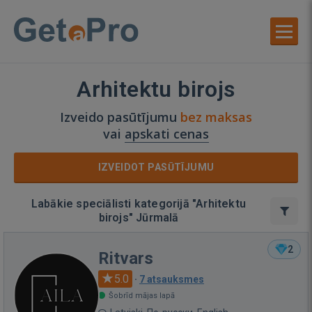
Arhitektu birojs
Izveido pasūtījumu
bez maksas
vai
apskati cenas
IZVEIDOT PASŪTĪJUMU
Labākie speciālisti kategorijā "Arhitektu
birojs" Jūrmalā
2
Ritvars
5.0
·
7 atsauksmes
Šobrīd mājas lapā