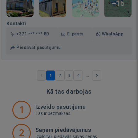
+16
Kontakti
+371 *** *** 80
E-pasts
WhatsApp
Piedāvāt pasūtījumu
...
1
2
3
4
Kā tas darbojas
1
Izveido pasūtījumu
Tas ir bezmaksas
2
Saņem piedāvājumus
Izpildītāji piedāvās savas cenas