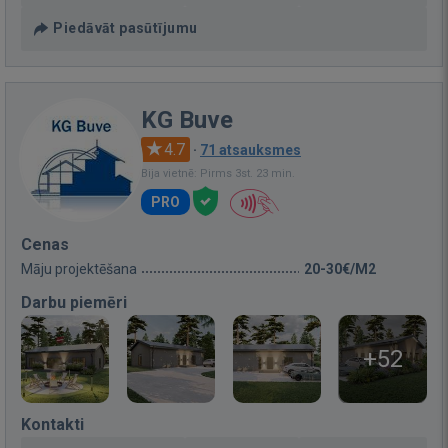
Piedāvāt pasūtījumu
KG Buve
4.7
·
71 atsauksmes
Bija vietnē: Pirms 3st. 23 min.
PRO
Cenas
Māju projektēšana
20-30€/M2
Darbu piemēri
+52
Kontakti