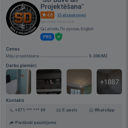
Projektēšana"
4.8
·
33 atsauksmes
Bija vietnē: Pirms 12 st.
Latviski, По-русски, English
PRO
Cenas
Māju projektēšana
5-20€/M2
Darbu piemēri
+1887
Kontakti
+371 *** *** 69
E-pasts
WhatsApp
Piedāvāt pasūtījumu