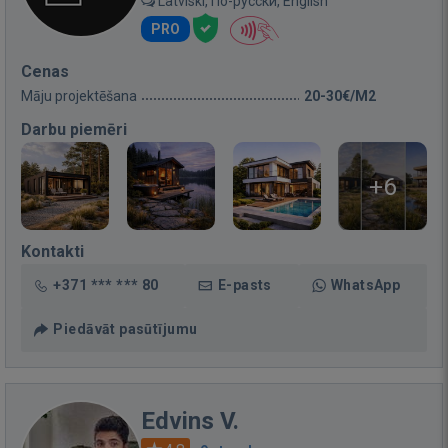
Latviski, По-русски, English
PRO
Cenas
Māju projektēšana
20-30€/M2
Darbu piemēri
+6
Kontakti
+371 *** *** 80
E-pasts
WhatsApp
Piedāvāt pasūtījumu
Edvins V.