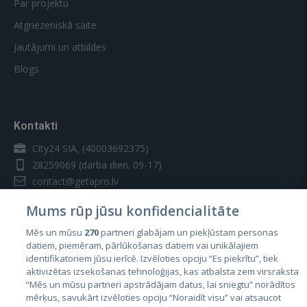
Par projektu
Atgriezeniskā saite
Jautājumi un atbildes
Blogs
Kontakti
City24 SIA, (40003692375)
28259069
(darba dien. 09-17)
contact@getapro.lv
Mums rūp jūsu konfidencialitāte
Mēs un mūsu
270
partneri glabājam un piekļūstam personas
datiem, piemēram, pārlūkošanas datiem vai unikālajiem
identifikatoriem jūsu ierīcē. Izvēloties opciju “Es piekrītu”, tiek
Valstis
aktivizētas izsekošanas tehnoloģijas, kas atbalsta zem virsraksta
Igaunija
“Mēs un mūsu partneri apstrādājam datus, lai sniegtu” norādītos
mērķus, savukārt izvēloties opciju “Noraidīt visu” vai atsaucot
Latvija