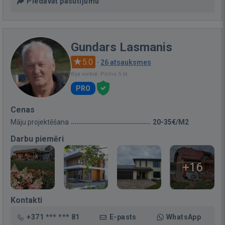
Piedāvāt pasūtījumu
Gundars Lasmanis
5.0
·
26 atsauksmes
Bija vietnē: Pirms 5 st.
PRO
Cenas
Māju projektēšana
20-35€/M2
Darbu piemēri
+16
Kontakti
+371 *** *** 81
E-pasts
WhatsApp