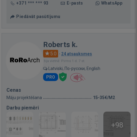
+371 *** *** 93
E-pasts
WhatsApp
Piedāvāt pasūtījumu
Roberts k.
5.0
·
24 atsauksmes
Bija vietnē: Pirms 1 d. 7 st.
Latviski, По-русски, English
PRO
Cenas
Māju projektēšana
15-35€/M2
Darbu piemēri
+98