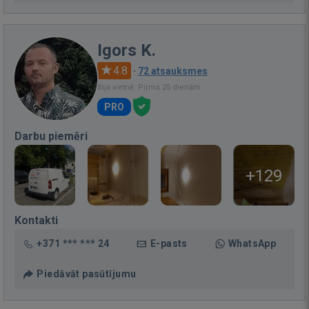
Igors K.
4.8
·
72 atsauksmes
Bija vietnē: Pirms 25 dienām
PRO
Darbu piemēri
+129
Kontakti
+371 *** *** 24
E-pasts
WhatsApp
Piedāvāt pasūtījumu