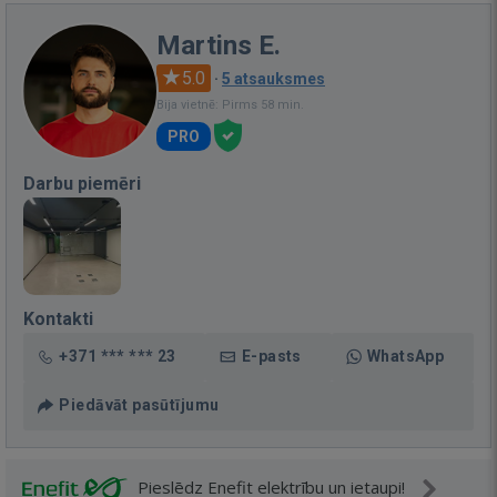
Martins E.
5.0
·
5 atsauksmes
Bija vietnē: Pirms 58 min.
PRO
Darbu piemēri
Kontakti
+371 *** *** 23
E-pasts
WhatsApp
Piedāvāt pasūtījumu
Pieslēdz Enefit elektrību un ietaupi!