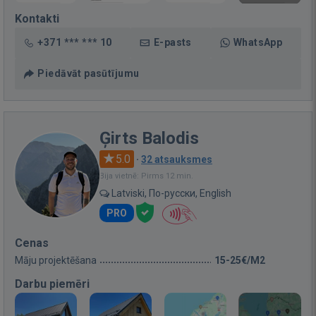
Kontakti
+371 *** *** 10
E-pasts
WhatsApp
Piedāvāt pasūtījumu
Ģirts Balodis
5.0
·
32 atsauksmes
Bija vietnē: Pirms 12 min.
Latviski, По-русски, English
PRO
Cenas
Māju projektēšana
15-25€/M2
Darbu piemēri