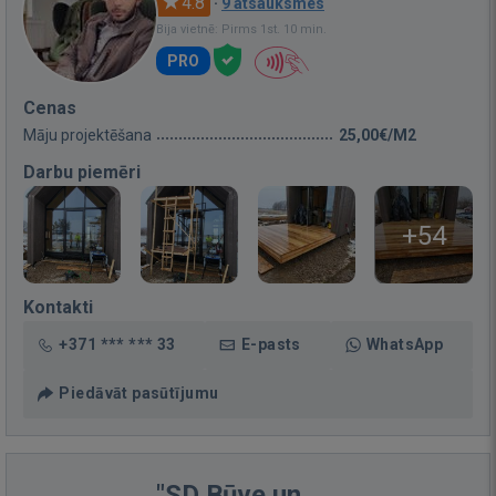
4.8
·
9 atsauksmes
Bija vietnē: Pirms 1st. 10 min.
PRO
Cenas
Māju projektēšana
25,00€/M2
Darbu piemēri
+54
Kontakti
+371 *** *** 33
E-pasts
WhatsApp
Piedāvāt pasūtījumu
"SD Būve un