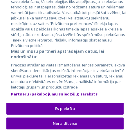
savu piekrišanu, šīs tehnoloģijas tiks atspējotas. Ja izsekošanas
tehnoloģijas ir atspējotas, daļa no redzamā satura un reklāmām
Lietuva
var nebūt jums tik atbilstoša. Varat atkārtoti piekļūt šai izvēlnei, lai
jebkurā laikā mainītu savu izvēli vai atsauktu piekrišanu,
noklikšķinot uz saites “Privātuma preferences” tīmekļa lapas
apakšā vai uz peldošās ikonas tīmekļa lapas apakšējā kreisajā
stūrī, ja tāda ir redzama. Jūsu izvēle būs spēkā mūsu piekrišanas
Tīmekļa vietne ietvaros. Plašāku informāciju skatiet mūsu
Privātuma politikā.
Mēs un mūsu partneri apstrādājam datus, lai
nodrošinātu:
City24.lv
CVbankas.lt
Precīzas atrašanās vietas izmantošana. Ierīces parametru aktīva
City24.ee
Kainos.lt
skenēšana identifikācijas nolūkā. Informācijas ievietošana ierīcē
un/vai piekļuve tai. Personalizētas reklāmas un saturs, reklāmu
GetaPro.lv
Paslaugos.lt
un satura efektivitātes novērtēšana, analītiskā informācija par
GetaPro.ee
auto24.ee
lietotāju grupām un produktu izstrāde.
Skelbiu.lt
KV.ee
Partneru (pakalpojumu sniedzēju) saraksts
Autoplius.lt
Osta.ee
Aruodas.lt
KuldneBörs.ee
Es piekrītu
Noraidīt visu