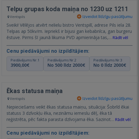
Telpu grupas koda maiņa no 1230 uz 1211
Izveidot līdzīgu pasūtījumu
Ventspils
Sveiki! Vēlējos atvērt nelielu bistro Ventspilī, adrese Pils iela 28.
Telpas ap 50kv/m. Iepriekš ir bijusi gan kebabnīca, gan burgeru
ēstuve. Pirms šī jaunā likuma PVD apmierināja tas,…
Rādīt vēl
Cenu piedāvājumi no izpildītājiem:
Piedāvājums Nr.1
Piedāvājums Nr.2
Piedāvājums Nr.3
3900,00€
No 500 līdz 2000€
No 0 līdz 2000€
Ēkas statusa maiņa
Izveidot līdzīgu pasūtījumu
Ventspils
Nepieciešams veikt ēkas statusa maiņu, situācija: Šobrīd ēkai
statuss 3 dzīvokļu ēka, nezināmu iemeslu dēļ, ēka tā
reģistrēta, pēc fakta parasta dzīvojama ēka. Sazinot…
Rādīt vēl
Cenu piedāvājumi no izpildītājiem: