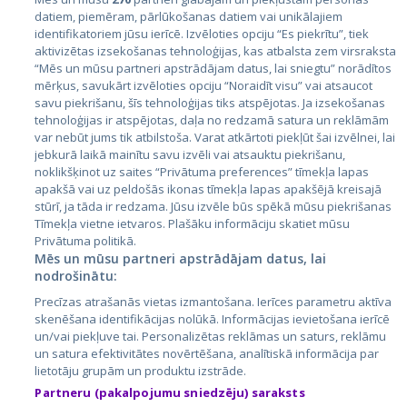
datiem, piemēram, pārlūkošanas datiem vai unikālajiem
identifikatoriem jūsu ierīcē. Izvēloties opciju “Es piekrītu”, tiek
Valstis
aktivizētas izsekošanas tehnoloģijas, kas atbalsta zem virsraksta
Igaunija
“Mēs un mūsu partneri apstrādājam datus, lai sniegtu” norādītos
mērķus, savukārt izvēloties opciju “Noraidīt visu” vai atsaucot
Latvija
savu piekrišanu, šīs tehnoloģijas tiks atspējotas. Ja izsekošanas
tehnoloģijas ir atspējotas, daļa no redzamā satura un reklāmām
Lietuva
var nebūt jums tik atbilstoša. Varat atkārtoti piekļūt šai izvēlnei, lai
jebkurā laikā mainītu savu izvēli vai atsauktu piekrišanu,
noklikšķinot uz saites “Privātuma preferences” tīmekļa lapas
apakšā vai uz peldošās ikonas tīmekļa lapas apakšējā kreisajā
stūrī, ja tāda ir redzama. Jūsu izvēle būs spēkā mūsu piekrišanas
Tīmekļa vietne ietvaros. Plašāku informāciju skatiet mūsu
Privātuma politikā.
Mēs un mūsu partneri apstrādājam datus, lai
nodrošinātu:
City24.lv
CVbankas.lt
Precīzas atrašanās vietas izmantošana. Ierīces parametru aktīva
City24.ee
Kainos.lt
skenēšana identifikācijas nolūkā. Informācijas ievietošana ierīcē
un/vai piekļuve tai. Personalizētas reklāmas un saturs, reklāmu
GetaPro.lv
Paslaugos.lt
un satura efektivitātes novērtēšana, analītiskā informācija par
GetaPro.ee
auto24.ee
lietotāju grupām un produktu izstrāde.
Skelbiu.lt
KV.ee
Partneru (pakalpojumu sniedzēju) saraksts
Autoplius.lt
Osta.ee