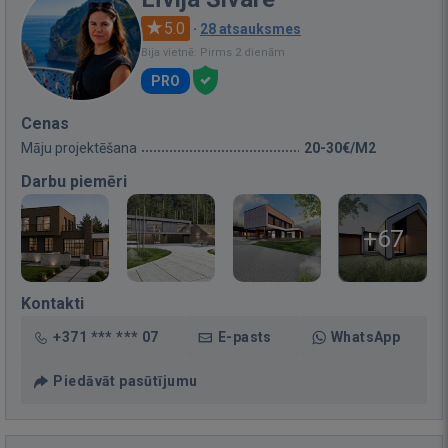
5.0
·
28 atsauksmes
Bija vietnē: Pirms 2 dienām
PRO
Cenas
Māju projektēšana
20-30€/M2
Darbu piemēri
+67
Kontakti
+371 *** *** 07
E-pasts
WhatsApp
Piedāvāt pasūtījumu