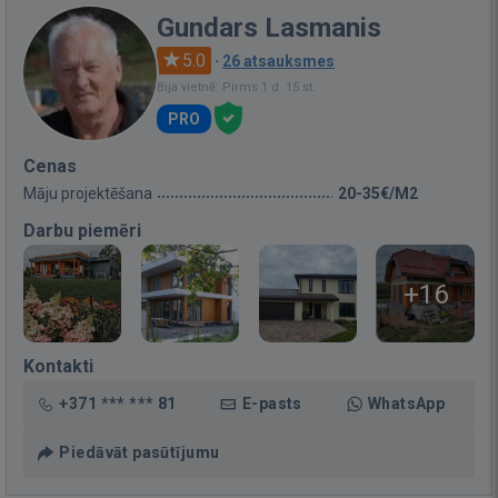
Gundars Lasmanis
5.0
·
26 atsauksmes
Bija vietnē: Pirms 1 d. 15 st.
PRO
Cenas
Māju projektēšana
20-35€/M2
Darbu piemēri
+16
Kontakti
+371 *** *** 81
E-pasts
WhatsApp
Piedāvāt pasūtījumu