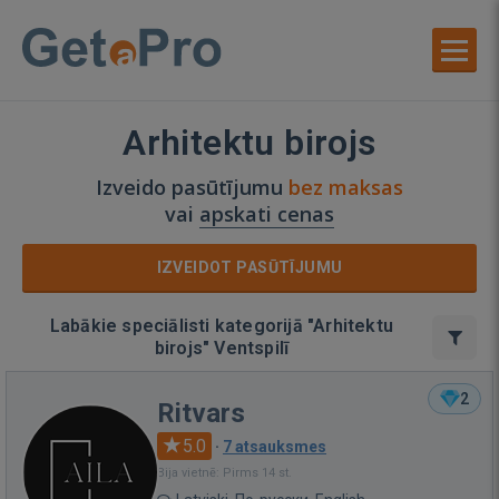
Arhitektu birojs
Izveido pasūtījumu
bez maksas
vai
apskati cenas
IZVEIDOT PASŪTĪJUMU
Labākie speciālisti kategorijā "Arhitektu
birojs" Ventspilī
2
Ritvars
5.0
·
7 atsauksmes
Bija vietnē: Pirms 14 st.