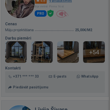
4.8
·
9 atsauksmes
Bija vietnē: Pirms 16 st.
PRO
Cenas
Māju projektēšana
25,00€/M2
Darbu piemēri
+54
Kontakti
+371 *** *** 33
E-pasts
WhatsApp
Piedāvāt pasūtījumu
Līvija Šivare