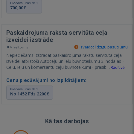
Piedāvājums Nr.1
700,00€
Paskaidrojuma raksta servitūta ceļa
izveidei izstrāde
Izveidot līdzīgu pasūtījumu
Miķeļtornis
Nepieciešams izstrādāt paskaidrojuma rakstu servitūta ceļa
izveidei atbilstoši Autoceļu un ielu būvnoteikumu 3. nodaļas -
Ceļu, ielu un komersantu ceļu būvnoteikumi - prasīb…
Rādīt vēl
Cenu piedāvājumi no izpildītājiem:
Piedāvājums Nr.1
No 1452 līdz 2200€
Kā tas darbojas