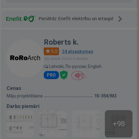
Pieslēdz Enefit elektrību un ietaupi!
Roberts k.
5.0
·
24 atsauksmes
Bija vietnē: Pirms 4 dienām
Latviski, По-русски, English
PRO
Cenas
Māju projektēšana
15-35€/M2
Darbu piemēri
+98