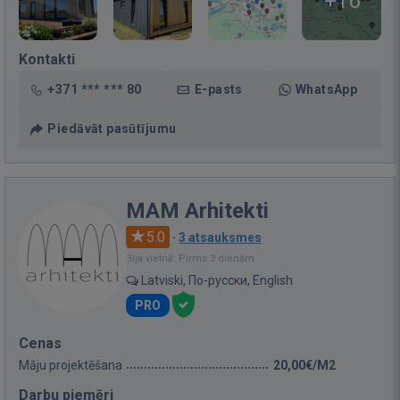
+16
Kontakti
+371 *** *** 80
E-pasts
WhatsApp
Piedāvāt pasūtījumu
MAM Arhitekti
5.0
·
3 atsauksmes
Bija vietnē: Pirms 3 dienām
Latviski, По-русски, English
PRO
Cenas
Māju projektēšana
20,00€/M2
Darbu piemēri