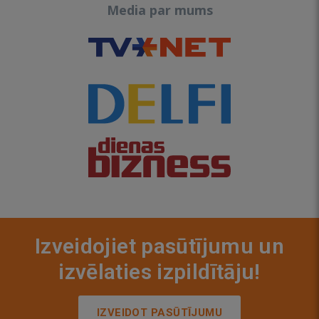
Media par mums
Izveidojiet pasūtījumu un
izvēlaties izpildītāju!
IZVEIDOT PASŪTĪJUMU