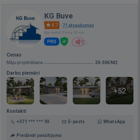
KG Buve
4.7
·
71 atsauksmes
Bija vietnē: Pirms 33 min.
PRO
Cenas
Māju projektēšana
20-30€/M2
Darbu piemēri
+52
Kontakti
+371 *** *** 93
E-pasts
WhatsApp
Piedāvāt pasūtījumu