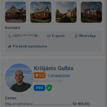
+36
Kontakti
+371 *** *** 35
E-pasts
WhatsApp
Piedāvāt pasūtījumu
Krišjānis Gulbis
5.0
·
1 atsauksmes
Bija vietnē: Pirms 12 st.
PRO
Cenas
Māju projektēšana
50-80€/M2