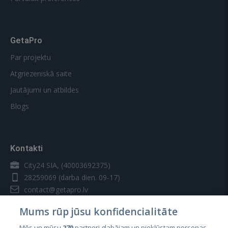
GetaPro
Par projektu
Atgriezeniskā saite
Jautājumi un atbildes
Blogs
Kontakti
City24 SIA, (40003692375)
28259069
(darba dien. 09-17)
contact@getapro.lv
Mums rūp jūsu konfidencialitāte
Mēs un mūsu
270
partneri glabājam un piekļūstam personas