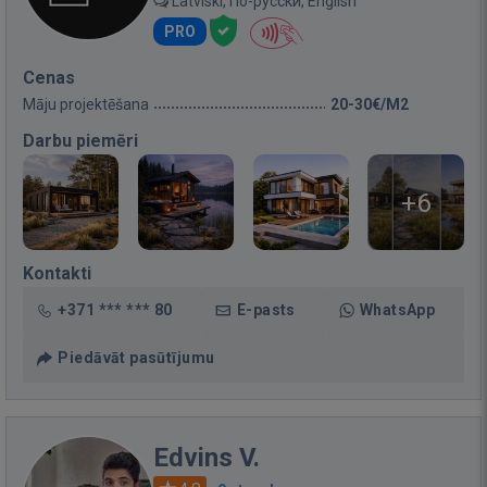
Latviski, По-русски, English
PRO
Cenas
Māju projektēšana
20-30€/M2
Darbu piemēri
+6
Kontakti
+371 *** *** 80
E-pasts
WhatsApp
Piedāvāt pasūtījumu
Edvins V.