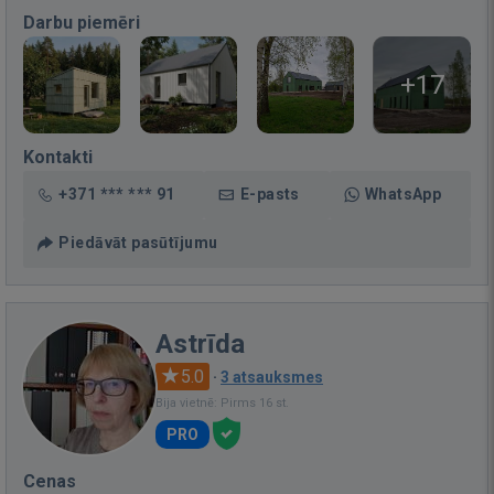
Darbu piemēri
+17
Kontakti
+371 *** *** 91
E-pasts
WhatsApp
Piedāvāt pasūtījumu
Astrīda
5.0
·
3 atsauksmes
Bija vietnē: Pirms 16 st.
PRO
Cenas