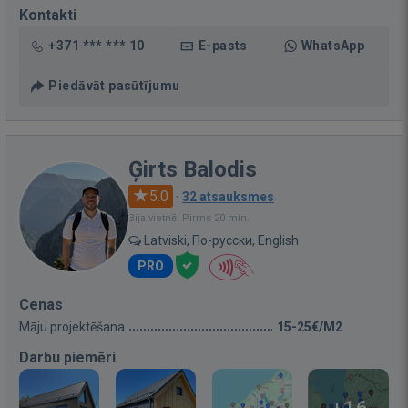
Kontakti
+371 *** *** 10
E-pasts
WhatsApp
Piedāvāt pasūtījumu
Ģirts Balodis
5.0
·
32 atsauksmes
Bija vietnē: Pirms 20 min.
Latviski, По-русски, English
PRO
Cenas
Māju projektēšana
15-25€/M2
Darbu piemēri