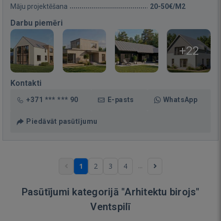
Māju projektēšana
20-50€/M2
Darbu piemēri
+22
Kontakti
+371 *** *** 90
E-pasts
WhatsApp
Piedāvāt pasūtījumu
...
1
2
3
4
Pasūtījumi kategorijā "Arhitektu birojs"
Ventspilī