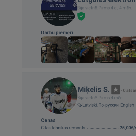
Bija vietnē: Pirms 4 g., 4 mēn.
Darbu piemēri
Miķelis S.
·
0 ats
Bija vietnē: Pirms 4 mēn.
Latviski, По-русски, English
Cenas
Citas tehnikas remonts
25,00€/