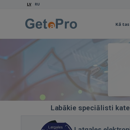
LV
RU
Kā tas
Labākie speciālisti kate
Latgales elektron