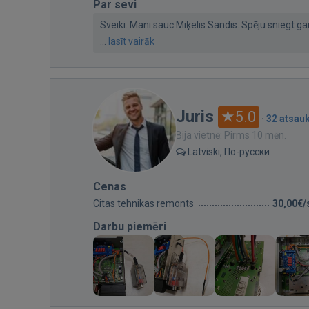
Par sevi
Sveiki. Mani sauc Miķelis Sandis. Spēju sniegt g
...
lasīt vairāk
Juris
5.0
·
32 atsa
Bija vietnē: Pirms 10 mēn.
Latviski, По-русски
Cenas
Citas tehnikas remonts
30,00€/
Darbu piemēri