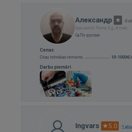
Александр
·
0 a
Bija vietnē: Pirms 3 g., 8 mēn.
По-русски
Cenas
Citas tehnikas remonts
10-1000€/
Darbu piemēri
Ingvars
5.0
·
1 at