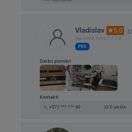
Vladislav
5.0
·
17
Bija vietnē: Pirms 1 d. 1 st.
PRO
Darbu piemēri
Kontakti
+371 *** *** 60
E-pasts