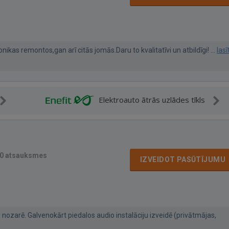
nikas remontos,gan arī citās jomās.Daru to kvalitatīvi un atbildīgi! ...
lasī
Elektroauto ātrās uzlādes tīkls
0 atsauksmes
IZVEIDOT PASŪTĪJUMU
nozarē. Galvenokārt piedalos audio instalāciju izveidē (privātmājas,