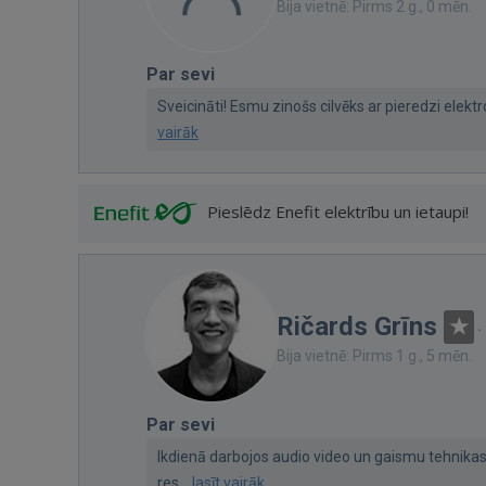
Bija vietnē: Pirms 2 g., 0 mēn.
Par sevi
Sveicināti! Esmu zinošs cilvēks ar pieredzi elektro
vairāk
Pieslēdz Enefit elektrību un ietaupi!
Ričards Grīns
·
Bija vietnē: Pirms 1 g., 5 mēn.
Par sevi
Ikdienā darbojos audio video un gaismu tehnikas 
res...
lasīt vairāk