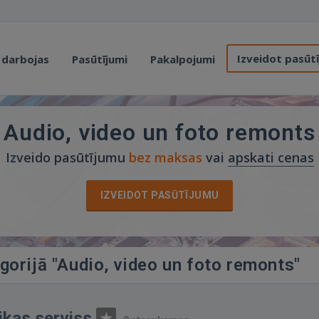
Izveidot pasūt
 darbojas
Pasūtījumi
Pakalpojumi
Audio, video un foto remonts
Izveido pasūtījumu
bez maksas
vai
apskati cenas
IZVEIDOT PASŪTĪJUMU
gorijā "Audio, video un foto remonts"
ikas serviss