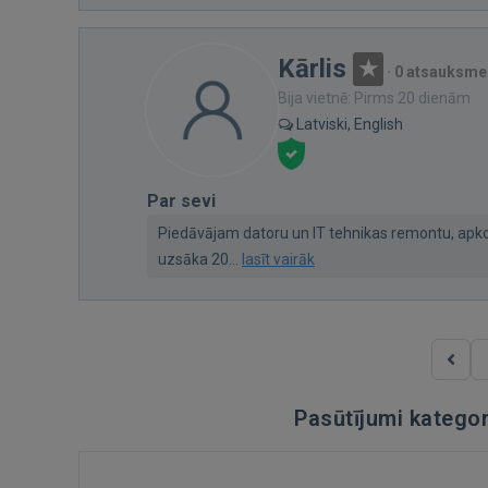
Kārlis
·
0 atsauksme
Bija vietnē: Pirms 20 dienām
Latviski, English
Par sevi
Piedāvājam datoru un IT tehnikas remontu, ap
uzsāka 20...
lasīt vairāk
Pasūtījumi kategor