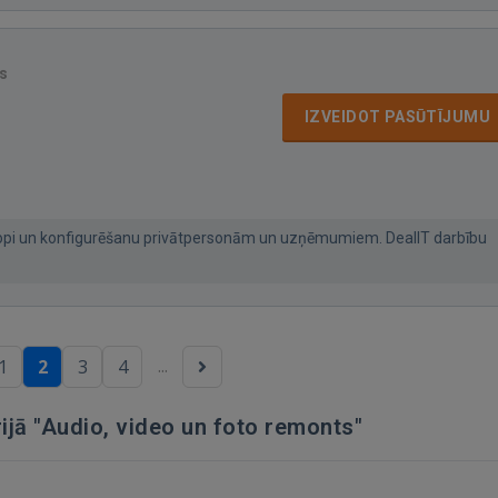
s
IZVEIDOT PASŪTĪJUMU
kopi un konfigurēšanu privātpersonām un uzņēmumiem. DealIT darbību
...
1
2
3
4
ijā "Audio, video un foto remonts"