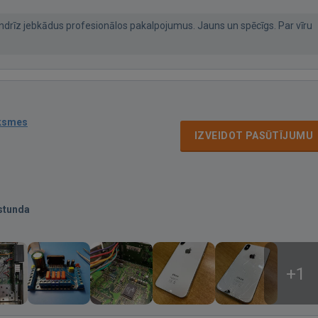
andrīz jebkādus profesionālos pakalpojumus. Jauns un spēcīgs. Par vīru
uksmes
IZVEIDOT PASŪTĪJUMU
stunda
+1