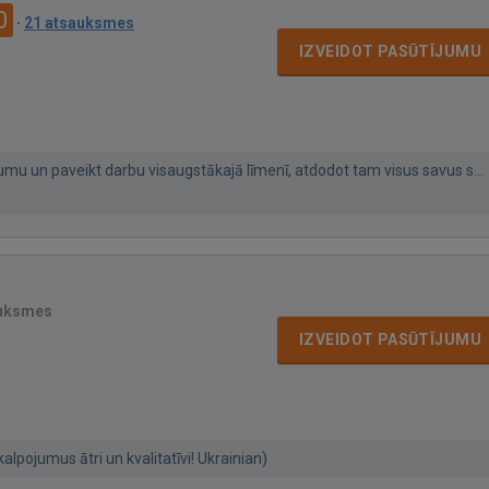
0
·
21 atsauksmes
IZVEIDOT PASŪTĪJUMU
ījumu un paveikt darbu visaugstākajā līmenī, atdodot tam visus savus s...
auksmes
IZVEIDOT PASŪTĪJUMU
alpojumus ātri un kvalitatīvi! Ukrainian)