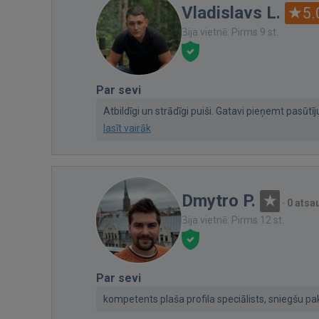
Vladislavs L.
5.
Bija vietnē: Pirms 9 st.
Par sevi
Atbildīgi un strādīgi puiši. Gatavi pieņemt pasūt
lasīt vairāk
Dmytro P.
·
0 ats
Bija vietnē: Pirms 12 st.
Par sevi
kompetents plaša profila speciālists, sniegšu pak