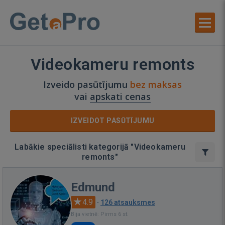
Videokameru remonts
Izveido pasūtījumu
bez maksas
vai
apskati cenas
IZVEIDOT PASŪTĪJUMU
Labākie speciālisti kategorijā "Videokameru
remonts"
Edmund
4.9
·
126 atsauksmes
Bija vietnē: Pirms 6 st.