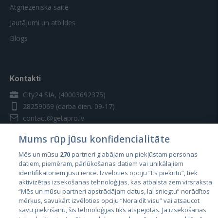
Atgriezeniskā saite
Jautājumi un atbildes
Blogs
Kontakti
City24 SIA, (40003692375)
28259069
(darba dien. 09-17)
contact@getapro.lv
Mums rūp jūsu konfidencialitāte
Mēs un mūsu
270
partneri glabājam un piekļūstam personas
datiem, piemēram, pārlūkošanas datiem vai unikālajiem
identifikatoriem jūsu ierīcē. Izvēloties opciju “Es piekrītu”, tiek
Valstis
aktivizētas izsekošanas tehnoloģijas, kas atbalsta zem virsraksta
Igaunija
“Mēs un mūsu partneri apstrādājam datus, lai sniegtu” norādītos
mērķus, savukārt izvēloties opciju “Noraidīt visu” vai atsaucot
Latvija
savu piekrišanu, šīs tehnoloģijas tiks atspējotas. Ja izsekošanas