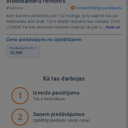
Videokameru remonts
Izveidot līdzīgu pasūtījumu
Valmiera
Auto kameru piesleedzu pie 12v nodega. Ja tu saproti kas pa
elektroniku dod zināt. Tur ir skaidri redzams kas notuika. DOD
LS300W Tie kas domā ka remonts maksās tik pat ci…
Rādīt vēl
Cenu piedāvājumi no izpildītājiem:
Piedāvājums Nr.1
25,00€
Kā tas darbojas
1
Izveido pasūtījumu
Tas ir bezmaksas
2
Saņem piedāvājumus
Izpildītāji piedāvās savas cenas