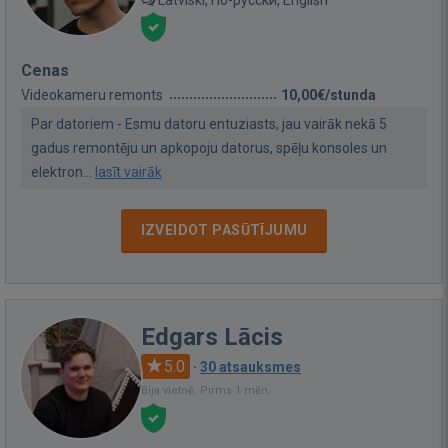
Latviski, По-русски, English
Cenas
Videokameru remonts
10,00€/stunda
Par datoriem - Esmu datoru entuziasts, jau vairāk nekā 5
gadus remontēju un apkopoju datorus, spēļu konsoles un
elektron...
lasīt vairāk
IZVEIDOT PASŪTĪJUMU
Edgars Lācis
5.0
·
30 atsauksmes
Bija vietnē: Pirms 1 mēn.