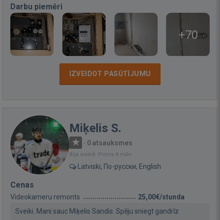
Darbu piemēri
+70
IZVEIDOT PASŪTĪJUMU
Miķelis S.
·
0 atsauksmes
Bija vietnē: Pirms 4 mēn.
Latviski, По-русски, English
Cenas
Videokameru remonts
25,00€/stunda
Sveiki. Mani sauc Miķelis Sandis. Spēju sniegt gandrīz