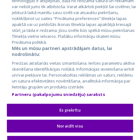
tehnoloģijas ir atspējotas, daļa no redzamā satura un reklāmām
Lietuva
var nebūt jums tik atbilstoša. Varat atkārtoti piekļūt šai izvēlnei, lai
jebkurā laikā mainītu savu izvēli vai atsauktu piekrišanu,
noklikšķinot uz saites “Privātuma preferences” tīmekļa lapas
apakšā vai uz peldošās ikonas tīmekļa lapas apakšējā kreisajā
stūrī, ja tāda ir redzama. Jūsu izvēle būs spēkā mūsu piekrišanas
Tīmekļa vietne ietvaros. Plašāku informāciju skatiet mūsu
Privātuma politikā.
Mēs un mūsu partneri apstrādājam datus, lai
nodrošinātu:
City24.lv
CVbankas.lt
Precīzas atrašanās vietas izmantošana. Ierīces parametru aktīva
City24.ee
Kainos.lt
skenēšana identifikācijas nolūkā. Informācijas ievietošana ierīcē
un/vai piekļuve tai. Personalizētas reklāmas un saturs, reklāmu
GetaPro.lv
Paslaugos.lt
un satura efektivitātes novērtēšana, analītiskā informācija par
GetaPro.ee
auto24.ee
lietotāju grupām un produktu izstrāde.
Skelbiu.lt
KV.ee
Partneru (pakalpojumu sniedzēju) saraksts
Autoplius.lt
Osta.ee
Aruodas.lt
KuldneBörs.ee
Es piekrītu
Noraidīt visu
© 2026 GetaPro. Visas tiesības aizsargātas.