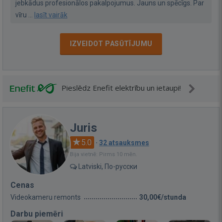
jebkādus profesionālos pakalpojumus. Jauns un spēcīgs. Par
vīru ...
lasīt vairāk
IZVEIDOT PASŪTĪJUMU
Pieslēdz Enefit elektrību un ietaupi!
Juris
5.0
·
32 atsauksmes
Bija vietnē: Pirms 10 mēn.
Latviski, По-русски
Cenas
Videokameru remonts
30,00€/stunda
Darbu piemēri