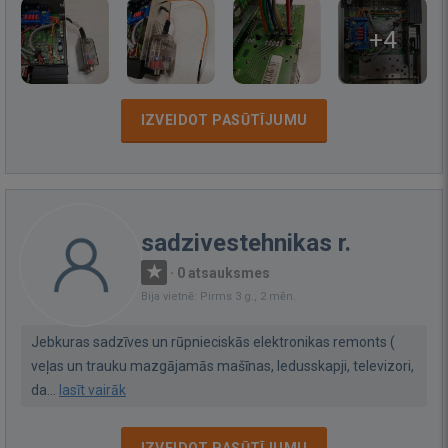
+4
IZVEIDOT PASŪTĪJUMU
sadzivestehnikas r.
·
0 atsauksmes
Bija vietnē: Pirms 3 g., 2 mēn.
Jebkuras sadzīves un rūpnieciskās elektronikas remonts (
veļas un trauku mazgājamās mašīnas, ledusskapji, televizori,
da...
lasīt vairāk
IZVEIDOT PASŪTĪJUMU