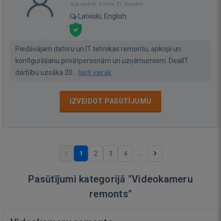
Bija vietnē: Pirms 21 dienām
Latviski, English
Piedāvājam datoru un IT tehnikas remontu, apkopi un
konfigurēšanu privātpersonām un uzņēmumiem. DealIT
darbību uzsāka 20...
lasīt vairāk
IZVEIDOT PASŪTĪJUMU
...
1
2
3
4
Pasūtījumi kategorijā "Videokameru
remonts"