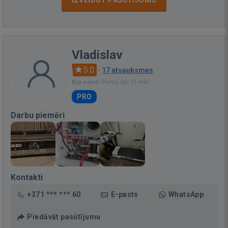
Vladislav
5.0
·
17 atsauksmes
Bija vietnē: Pirms 3st. 11 min.
PRO
Darbu piemēri
Kontakti
+371 *** *** 60
E-pasts
WhatsApp
Piedāvāt pasūtījumu