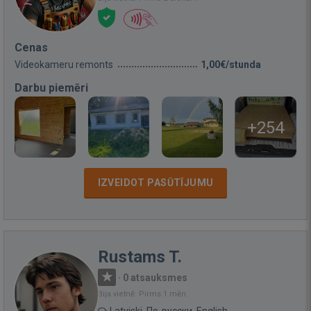
Cenas
Videokameru remonts
1,00€/stunda
Darbu piemēri
+254
IZVEIDOT PASŪTĪJUMU
Rustams T.
·
0 atsauksmes
Bija vietnē: Pirms 1 mēn.