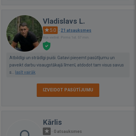
Vladislavs L.
5.0
·
21 atsauksmes
Bija vietnē: Pirms 1st. 57 min.
Atbildīgi un strādīgi puiši. Gatavi pieņemt pasūtījumu un
paveikt darbu visaugstākajā līmenī, atdodot tam visus savus
s...
lasīt vairāk
IZVEIDOT PASŪTĪJUMU
Kārlis
·
0 atsauksmes