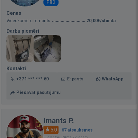
PRO
Cenas
Videokameru remonts
20,00€/stunda
Darbu piemēri
Kontakti
+371 *** *** 60
E-pasts
WhatsApp
Piedāvāt pasūtījumu
Imants P.
5.0
·
67 atsauksmes
Bija vietnē: Pirms 2 dienām