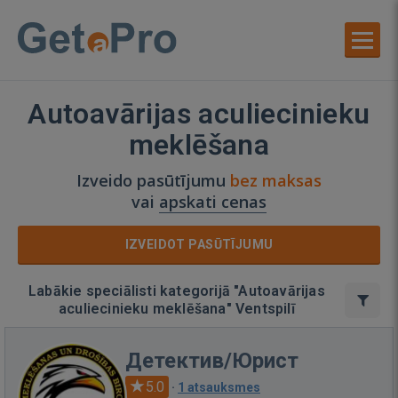
Autoavārijas aculiecinieku
meklēšana
Izveido pasūtījumu
bez maksas
vai
apskati cenas
IZVEIDOT PASŪTĪJUMU
Labākie speciālisti kategorijā "Autoavārijas
aculiecinieku meklēšana" Ventspilī
Детектив/Юрист
5.0
·
1 atsauksmes