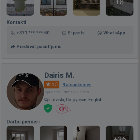
+8
Kontakti
+371 *** *** 50
E-pasts
WhatsApp
Piedāvāt pasūtījumu
Dairis M.
4.5
·
9 atsauksmes
Bija vietnē: Pirms 4 dienām
Latviski, По-русски, English
Darbu piemēri
+36