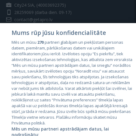
City24 SIA, (40003692375)
28259069
(darba dien. 09-17)
contact@getapro.lv
Mums rūp jūsu konfidencialitāte
Mēs un mūsu
270
partneri glabājam un piekļūstam personas
datiem, piemēram, pārlūkošanas datiem vai unikālajiem
identifikatoriem jūsu ierīcē. Izvēloties opciju “Es piekrītu”, tiek
Valstis
aktivizētas izsekošanas tehnoloģijas, kas atbalsta zem virsraksta
Igaunija
“Mēs un mūsu partneri apstrādājam datus, lai sniegtu” norādītos
mērķus, savukārt izvēloties opciju “Noraidīt visu” vai atsaucot
Latvija
savu piekrišanu, šīs tehnoloģijas tiks atspējotas. Ja izsekošanas
tehnoloģijas ir atspējotas, daļa no redzamā satura un reklāmām
Lietuva
var nebūt jums tik atbilstoša. Varat atkārtoti piekļūt šai izvēlnei, lai
jebkurā laikā mainītu savu izvēli vai atsauktu piekrišanu,
noklikšķinot uz saites “Privātuma preferences” tīmekļa lapas
apakšā vai uz peldošās ikonas tīmekļa lapas apakšējā kreisajā
stūrī, ja tāda ir redzama. Jūsu izvēle būs spēkā mūsu piekrišanas
Tīmekļa vietne ietvaros. Plašāku informāciju skatiet mūsu
Privātuma politikā.
Mēs un mūsu partneri apstrādājam datus, lai
nodrošinātu: