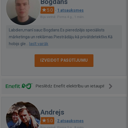
Bogdans
5.0
·
1 atsauksmes
Bija vietnē: Pirms 4 g., 1 mēn.
Labdien,manī sauc Bogdans.Es pieredzējis speciālists
mārketinga un reklāmas.Piestrādāju kā privātdetektīvs.Kā
hobijs gle...
lasīt vairāk
IZVEIDOT PASŪTĪJUMU
Pieslēdz Enefit elektrību un ietaupi!
Andrejs
5.0
·
2 atsauksmes
Bija vietnē: Pirms 5 g., 8 mēn.