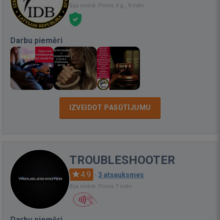
Bija vietnē: Pirms 3 g., 9 mēn.
Darbu piemēri
IZVEIDOT PASŪTĪJUMU
TROUBLESHOOTER
4.9
·
3 atsauksmes
Bija vietnē: Pirms 7 mēn.
Darbu piemēri