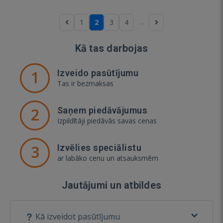
...
1
2
3
4
Kā tas darbojas
1
Izveido pasūtījumu
Tas ir bezmaksas
2
Saņem piedāvājumus
Izpildītāji piedāvās savas cenas
3
Izvēlies speciālistu
ar labāko cenu un atsauksmēm
Jautājumi un atbildes
Kā izveidot pasūtījumu