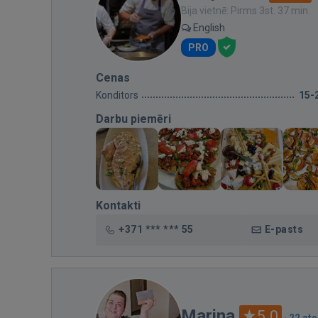
Bija vietnē: Pirms 3st. 37 min.
English
PRO
Cenas
Konditors
15-
Darbu piemēri
Kontakti
+371 *** *** 55
E-pasts
Marina
5.0
·
22 at