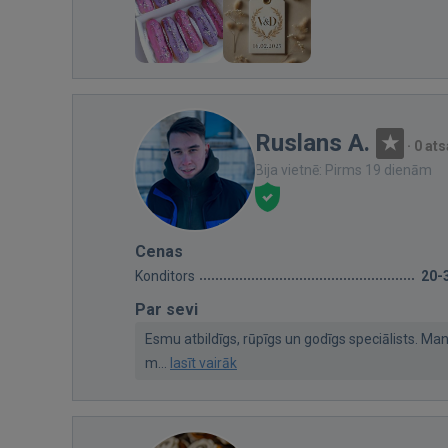
Ruslans A.
·
0 at
Bija vietnē: Pirms 19 dienām
Cenas
Konditors
20-
Par sevi
Esmu atbildīgs, rūpīgs un godīgs speciālists. M
m...
lasīt vairāk