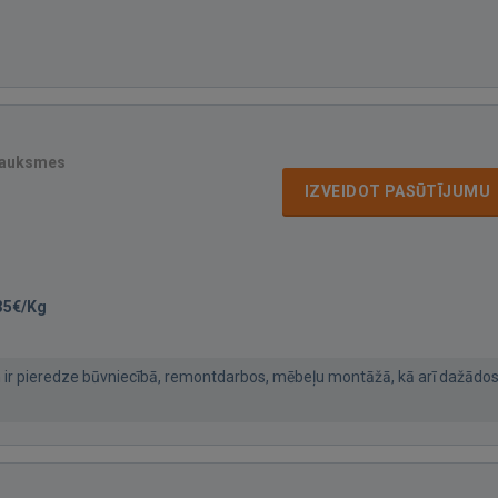
sauksmes
IZVEIDOT PASŪTĪJUMU
35€/Kg
an ir pieredze būvniecībā, remontdarbos, mēbeļu montāžā, kā arī dažādo