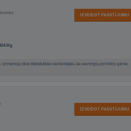
uksmes
IZVEIDOT PASŪTĪJUMU
45€/Kg
 Izmantoju tikai dabiskākās sastāvdaļas, lai sasniegtu perfektu garša...
s
IZVEIDOT PASŪTĪJUMU