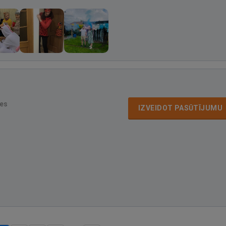
es
IZVEIDOT PASŪTĪJUMU