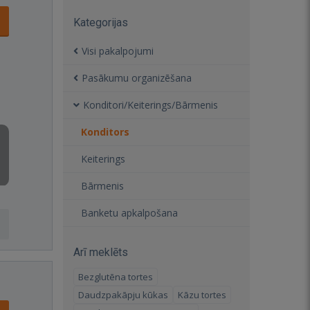
Kategorijas
Visi pakalpojumi
Pasākumu organizēšana
Konditori/Keiterings/Bārmenis
Konditors
Keiterings
Bārmenis
Banketu apkalpošana
Arī meklēts
Bezglutēna tortes
Daudzpakāpju kūkas
Kāzu tortes