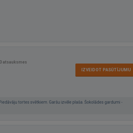
0 atsauksmes
IZVEIDOT PASŪTĪJUMU
Piedāvāju tortes svētkiem. Garšu izvēle plaša. Šokolādes gardumi -