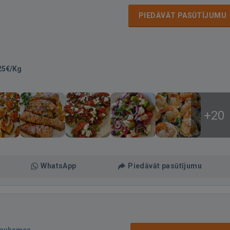
PIEDĀVĀT PASŪTĪJUMU
25€/Kg
+20
WhatsApp
Piedāvāt pasūtījumu
sauksmes