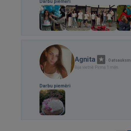
Darbu piemēri
Agnita
·
0 atsauksm
Bija vietnē: Pirms 1 mēn.
Darbu piemēri