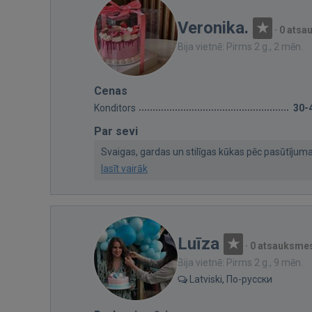
Veronika.
·
0 atsa
Bija vietnē: Pirms 2 g., 2 mēn.
Cenas
Konditors
30-
Par sevi
Svaigas, gardas un stilīgas kūkas pēc pasūtījuma.
lasīt vairāk
Luīza
·
0 atsauksme
Bija vietnē: Pirms 2 g., 9 mēn.
Latviski, По-русски