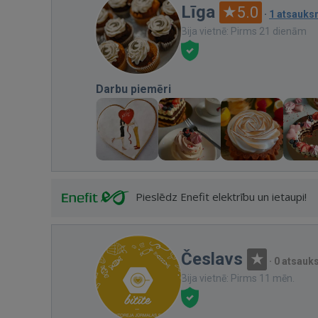
Līga
5.0
·
1 atsauk
Bija vietnē: Pirms 21 dienām
Darbu piemēri
Pieslēdz Enefit elektrību un ietaupi!
Česlavs
·
0 atsauk
Bija vietnē: Pirms 11 mēn.