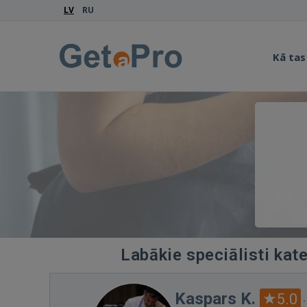
LV
RU
Kā tas
Labākie speciālisti kat
Kaspars K.
5.0