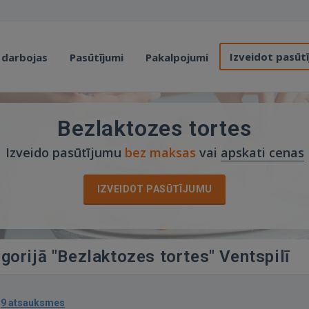
Izveidot pasūt
 darbojas
Pasūtījumi
Pakalpojumi
Bezlaktozes tortes
Izveido pasūtījumu
bez maksas
vai
apskati cenas
IZVEIDOT PASŪTĪJUMU
egorijā "Bezlaktozes tortes" Ventspilī
·
9 atsauksmes