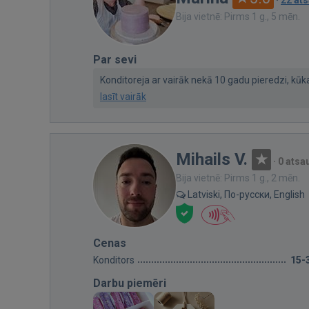
Bija vietnē: Pirms 1 g., 5 mēn.
Par sevi
Konditoreja ar vairāk nekā 10 gadu pieredzi, kūkas
lasīt vairāk
Mihails V.
·
0 ats
Bija vietnē: Pirms 1 g., 2 mēn.
Latviski, По-русски, English
Cenas
Konditors
15-
Darbu piemēri