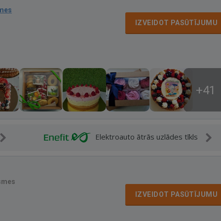
smes
IZVEIDOT PASŪTĪJUMU
+41
Elektroauto ātrās uzlādes tīkls
smes
IZVEIDOT PASŪTĪJUMU