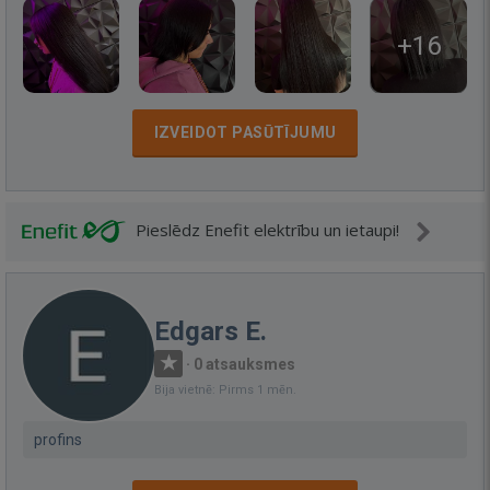
+16
IZVEIDOT PASŪTĪJUMU
Pieslēdz Enefit elektrību un ietaupi!
Edgars E.
·
0 atsauksmes
Bija vietnē: Pirms 1 mēn.
profins