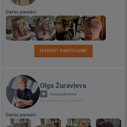
Darbu piemēri
IZVEIDOT PASŪTĪJUMU
Olga Žuravļeva
·
0 atsauksmes
Bija vietnē: Pirms 15 dienām
Darbu piemēri