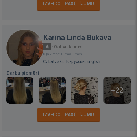
IZVEIDOT PASŪTĪJUMU
Karīna Linda Bukava
·
0 atsauksmes
Bija vietnē: Pirms 1 mēn.
Latviski, По-русски, English
Darbu piemēri
+22
IZVEIDOT PASŪTĪJUMU