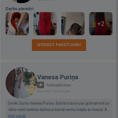
Darbu piemēri
+2
IZVEIDOT PASŪTĪJUMU
Vanesa Puriņa
·
0 atsauksmes
Bija vietnē: Pirms 4 mēn.
Sveiki. Esmu Vanesa Puriņa. Šobrīd mācos par grāmatvedi un
vēlos veikt nelielus darbiņus kamēr esmu mājās ar mazuli. A...
lasīt vairāk