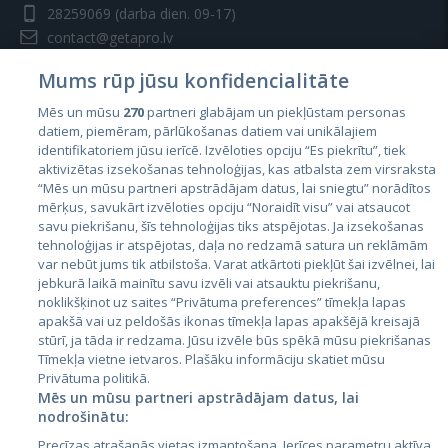
28259069
(darba dien. 09-17)
contact@getapro.lv
Mums rūp jūsu konfidencialitāte
Mēs un mūsu
270
partneri glabājam un piekļūstam personas
datiem, piemēram, pārlūkošanas datiem vai unikālajiem
identifikatoriem jūsu ierīcē. Izvēloties opciju “Es piekrītu”, tiek
Valstis
aktivizētas izsekošanas tehnoloģijas, kas atbalsta zem virsraksta
Igaunija
“Mēs un mūsu partneri apstrādājam datus, lai sniegtu” norādītos
mērķus, savukārt izvēloties opciju “Noraidīt visu” vai atsaucot
Latvija
savu piekrišanu, šīs tehnoloģijas tiks atspējotas. Ja izsekošanas
tehnoloģijas ir atspējotas, daļa no redzamā satura un reklāmām
Lietuva
var nebūt jums tik atbilstoša. Varat atkārtoti piekļūt šai izvēlnei, lai
jebkurā laikā mainītu savu izvēli vai atsauktu piekrišanu,
noklikšķinot uz saites “Privātuma preferences” tīmekļa lapas
apakšā vai uz peldošās ikonas tīmekļa lapas apakšējā kreisajā
stūrī, ja tāda ir redzama. Jūsu izvēle būs spēkā mūsu piekrišanas
Tīmekļa vietne ietvaros. Plašāku informāciju skatiet mūsu
Privātuma politikā.
Mēs un mūsu partneri apstrādājam datus, lai
nodrošinātu:
City24.lv
CVbankas.lt
Precīzas atrašanās vietas izmantošana. Ierīces parametru aktīva