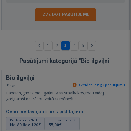
IZVEIDOT PASŪTĪJUMU
1
2
3
4
5
Pasūtījumi kategorijā "Bio ilgviļņi"
Bio ilgviļņi
Izveidot līdzīgu pasūtījumu
Rīga
Labdien,gribās bio ilgviļnu viss smalkākos,mati vidēji
gari,tumši,nekrāsoti vairāku mēnešus.
Cenu piedāvājumi no izpildītājiem:
Piedāvājums Nr.1
Piedāvājums Nr.2
No 80 līdz 120€
55,00€