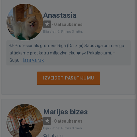
Anastasia
·
0 atsauksmes
Bija vietnē: Pirms 3 mēn.
🐶 Profesionāls grūmers Rīgā (Dārziņi) Saudzīga un mierīga
attieksme pret katru mājdzīvnieku ❤️ ✂️ Pakalpojumi: –
Suņu...
lasīt vairāk
IZVEIDOT PASŪTĪJUMU
Marijas bizes
·
0 atsauksmes
Bija vietnē: Pirms 3 mēn.
Latviski