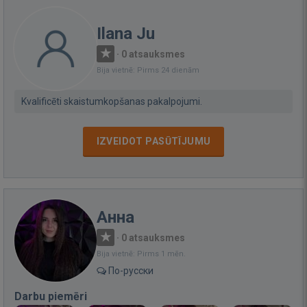
Ilana Ju
·
0 atsauksmes
Bija vietnē: Pirms 24 dienām
Kvalificēti skaistumkopšanas pakalpojumi.
IZVEIDOT PASŪTĪJUMU
Анна
·
0 atsauksmes
Bija vietnē: Pirms 1 mēn.
По-русски
Darbu piemēri