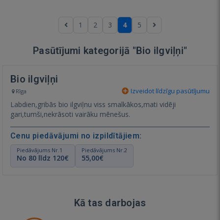
1
2
3
4
5
Pasūtījumi kategorijā "Bio ilgviļņi"
Bio ilgviļņi
Izveidot līdzīgu pasūtījumu
Rīga
Labdien,gribās bio ilgviļnu viss smalkākos,mati vidēji
gari,tumši,nekrāsoti vairāku mēnešus.
Cenu piedāvājumi no izpildītājiem:
Piedāvājums Nr.1
Piedāvājums Nr.2
No 80 līdz 120€
55,00€
Kā tas darbojas