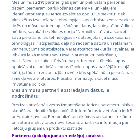
Mēs un mūsu
270
partneri glabājam un piekļūstam personas
datiem, piemēram, pārlūkošanas datiem vai unikālajiem
identifikatoriem jūsu ierīcē. Izvēloties opciju “Es piekrītu”, tiek
Valstis
aktivizētas izsekošanas tehnoloģijas, kas atbalsta zem virsraksta
Igaunija
“Mēs un mūsu partneri apstrādājam datus, lai sniegtu” norādītos
mērķus, savukārt izvēloties opciju “Noraidīt visu” vai atsaucot
Latvija
savu piekrišanu, šīs tehnoloģijas tiks atspējotas. Ja izsekošanas
tehnoloģijas ir atspējotas, daļa no redzamā satura un reklāmām
Lietuva
var nebūt jums tik atbilstoša. Varat atkārtoti piekļūt šai izvēlnei, lai
jebkurā laikā mainītu savu izvēli vai atsauktu piekrišanu,
noklikšķinot uz saites “Privātuma preferences” tīmekļa lapas
apakšā vai uz peldošās ikonas tīmekļa lapas apakšējā kreisajā
stūrī, ja tāda ir redzama. Jūsu izvēle būs spēkā mūsu piekrišanas
Tīmekļa vietne ietvaros. Plašāku informāciju skatiet mūsu
Privātuma politikā.
Mēs un mūsu partneri apstrādājam datus, lai
nodrošinātu:
City24.lv
CVbankas.lt
Precīzas atrašanās vietas izmantošana. Ierīces parametru aktīva
City24.ee
Kainos.lt
skenēšana identifikācijas nolūkā. Informācijas ievietošana ierīcē
un/vai piekļuve tai. Personalizētas reklāmas un saturs, reklāmu
GetaPro.lv
Paslaugos.lt
un satura efektivitātes novērtēšana, analītiskā informācija par
GetaPro.ee
auto24.ee
lietotāju grupām un produktu izstrāde.
Skelbiu.lt
KV.ee
Partneru (pakalpojumu sniedzēju) saraksts