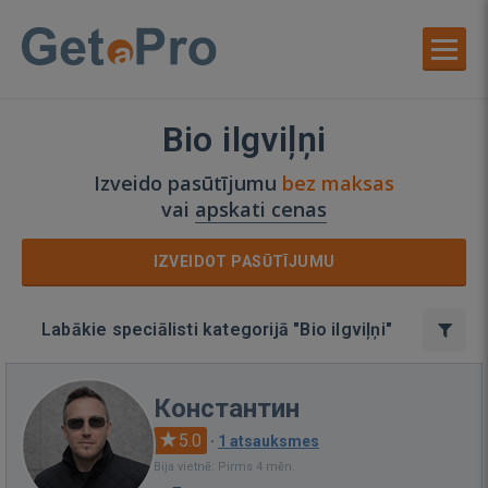
Bio ilgviļņi
Izveido pasūtījumu
bez maksas
vai
apskati cenas
IZVEIDOT PASŪTĪJUMU
Labākie speciālisti kategorijā "Bio ilgviļņi"
Константин
5.0
·
1 atsauksmes
Bija vietnē: Pirms 4 mēn.