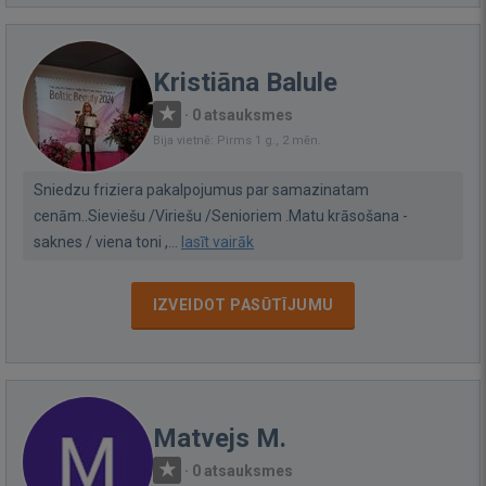
Kristiāna Balule
·
0 atsauksmes
Bija vietnē: Pirms 1 g., 2 mēn.
Sniedzu friziera pakalpojumus par samazinatam
cenām..Sieviešu /Viriešu /Senioriem .Matu krāsošana -
saknes / viena toni ,...
lasīt vairāk
IZVEIDOT PASŪTĪJUMU
Matvejs M.
·
0 atsauksmes