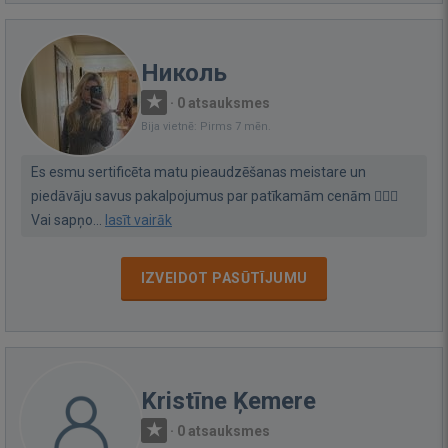
Николь
·
0 atsauksmes
Bija vietnē: Pirms 7 mēn.
Es esmu sertificēta matu pieaudzēšanas meistare un
piedāvāju savus pakalpojumus par patīkamām cenām 💇‍♀️✨
Vai sapņo...
lasīt vairāk
IZVEIDOT PASŪTĪJUMU
Kristīne Ķemere
·
0 atsauksmes