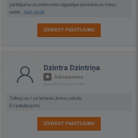
pārklājumu un pateicoties ilggadējai pieredzei un mūsu
sadar...
lasīt vairāk
IZVEIDOT PASŪTĪJUMU
Dzintra Dzintriņa
·
0 atsauksmes
Bija vietnē: Pirms 11 mēn.
Tulkoju no / uz latviešu ,krievu valodu.
DJ pakalpojumi.
IZVEIDOT PASŪTĪJUMU