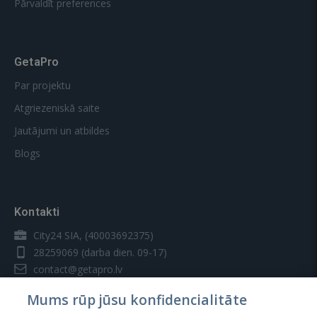
Pārvaldīt preferences
GetaPro
Par projektu
Atgriezeniskā saite
Jautājumi un atbildes
Blogs
Kontakti
City24 SIA, (40003692375)
28259069
(darba dien. 09-17)
contact@getapro.lv
Mums rūp jūsu konfidencialitāte