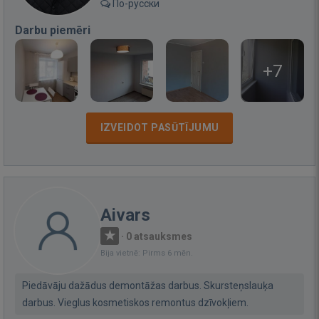
По-русски
Darbu piemēri
+7
IZVEIDOT PASŪTĪJUMU
Aivars
·
0 atsauksmes
Bija vietnē: Pirms 6 mēn.
Piedāvāju dažādus demontāžas darbus. Skursteņslauķa
darbus. Vieglus kosmetiskos remontus dzīvokļiem.