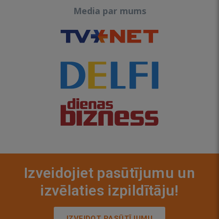
Media par mums
Izveidojiet pasūtījumu un
izvēlaties izpildītāju!
IZVEIDOT PASŪTĪJUMU