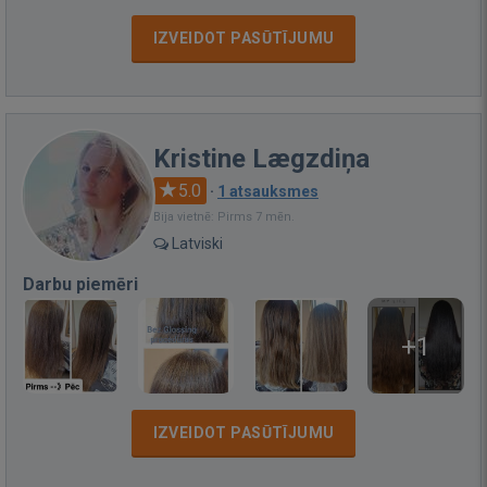
IZVEIDOT PASŪTĪJUMU
Kristine Lægzdiņa
5.0
·
1 atsauksmes
Bija vietnē: Pirms 7 mēn.
Latviski
Darbu piemēri
+1
IZVEIDOT PASŪTĪJUMU