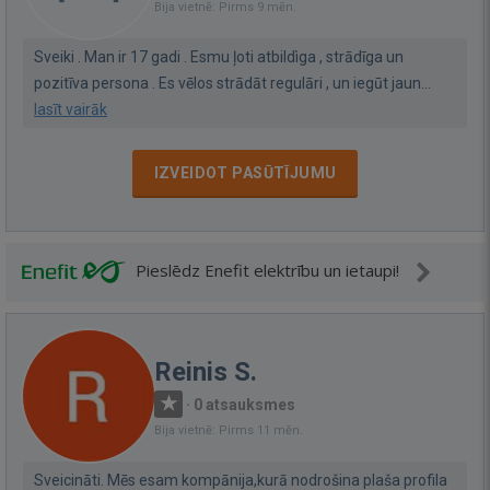
Bija vietnē: Pirms 9 mēn.
Sveiki . Man ir 17 gadi . Esmu ļoti atbildìga , strādīga un
pozitīva persona . Es vēlos strādāt regulāri , un iegūt jaun...
lasīt vairāk
IZVEIDOT PASŪTĪJUMU
Pieslēdz Enefit elektrību un ietaupi!
Reinis S.
·
0 atsauksmes
Bija vietnē: Pirms 11 mēn.
Sveicināti. Mēs esam kompānija,kurā nodrošina plaša profila