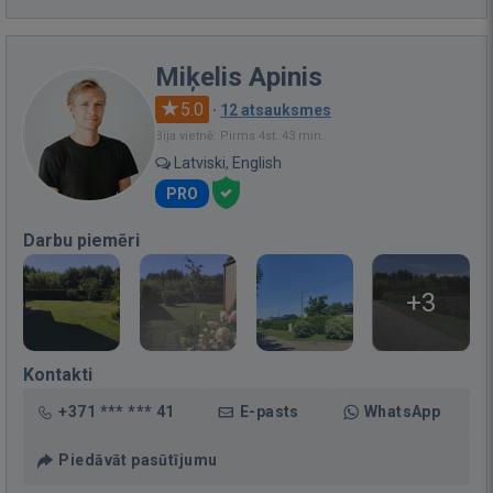
Miķelis Apinis
5.0
·
12 atsauksmes
Bija vietnē: Pirms 4st. 43 min.
Latviski, English
PRO
Darbu piemēri
+3
Kontakti
+371 *** *** 41
E-pasts
WhatsApp
Piedāvāt pasūtījumu