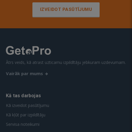
IZVEIDOT PASŪTĪJUMU
Ātrs veids, kā atrast uzticamu izpildītāju jebkuram uzdevumam.
Vairāk par mums
Kā tas darbojas
Kā izveidot pasūtījumu
Kā kļūt par izpildītāju
Servisa noteikumi