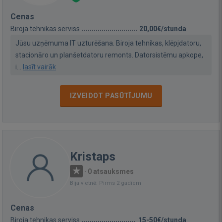
Cenas
Biroja tehnikas serviss
20,00€/stunda
Jūsu uzņēmuma IT uzturēšana. Biroja tehnikas, klēpjdatoru,
stacionāro un planšetdatoru remonts. Datorsistēmu apkope,
i...
lasīt vairāk
IZVEIDOT PASŪTĪJUMU
Kristaps
·
0 atsauksmes
Bija vietnē: Pirms 2 gadiem
Cenas
Biroja tehnikas serviss
15-50€/stunda