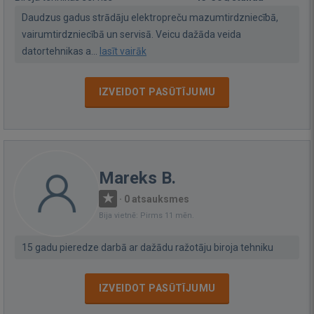
Daudzus gadus strādāju elektropreču mazumtirdzniecībā,
vairumtirdzniecībā un servisā. Veicu dažāda veida
datortehnikas a...
lasīt vairāk
IZVEIDOT PASŪTĪJUMU
Mareks B.
·
0 atsauksmes
Bija vietnē: Pirms 11 mēn.
15 gadu pieredze darbā ar dažādu ražotāju biroja tehniku
IZVEIDOT PASŪTĪJUMU