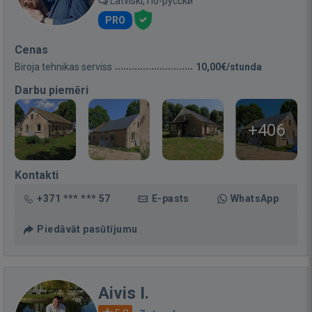
Latviski, По-русски
PRO
Cenas
Biroja tehnikas serviss
10,00€/stunda
Darbu piemēri
+406
Kontakti
+371 *** *** 57
E-pasts
WhatsApp
Piedāvāt pasūtījumu
Aivis I.