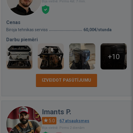
Bija vietnē: Pirms 4st. 7 min.
Cenas
Biroja tehnikas serviss
60,00€/stunda
Darbu piemēri
+10
IZVEIDOT PASŪTĪJUMU
Imants P.
5.0
·
67 atsauksmes
Bija vietnē: Pirms 2 dienām