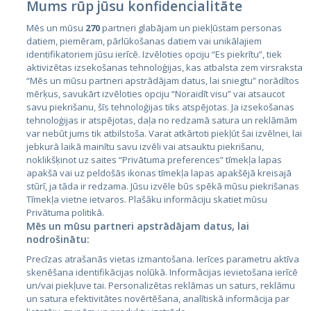
Mums rūp jūsu konfidencialitāte
Mēs un mūsu
270
partneri glabājam un piekļūstam personas
datiem, piemēram, pārlūkošanas datiem vai unikālajiem
identifikatoriem jūsu ierīcē. Izvēloties opciju “Es piekrītu”, tiek
Valstis
aktivizētas izsekošanas tehnoloģijas, kas atbalsta zem virsraksta
Igaunija
“Mēs un mūsu partneri apstrādājam datus, lai sniegtu” norādītos
mērķus, savukārt izvēloties opciju “Noraidīt visu” vai atsaucot
Latvija
savu piekrišanu, šīs tehnoloģijas tiks atspējotas. Ja izsekošanas
tehnoloģijas ir atspējotas, daļa no redzamā satura un reklāmām
Lietuva
var nebūt jums tik atbilstoša. Varat atkārtoti piekļūt šai izvēlnei, lai
jebkurā laikā mainītu savu izvēli vai atsauktu piekrišanu,
noklikšķinot uz saites “Privātuma preferences” tīmekļa lapas
apakšā vai uz peldošās ikonas tīmekļa lapas apakšējā kreisajā
stūrī, ja tāda ir redzama. Jūsu izvēle būs spēkā mūsu piekrišanas
Tīmekļa vietne ietvaros. Plašāku informāciju skatiet mūsu
Privātuma politikā.
Mēs un mūsu partneri apstrādājam datus, lai
nodrošinātu:
City24.lv
CVbankas.lt
Precīzas atrašanās vietas izmantošana. Ierīces parametru aktīva
City24.ee
Kainos.lt
skenēšana identifikācijas nolūkā. Informācijas ievietošana ierīcē
un/vai piekļuve tai. Personalizētas reklāmas un saturs, reklāmu
GetaPro.lv
Paslaugos.lt
un satura efektivitātes novērtēšana, analītiskā informācija par
GetaPro.ee
auto24.ee