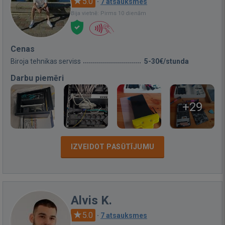
5.0
·
7 atsauksmes
Bija vietnē: Pirms 10 dienām
Cenas
Biroja tehnikas serviss
5-30€/stunda
Darbu piemēri
+29
IZVEIDOT PASŪTĪJUMU
Alvis K.
5.0
·
7 atsauksmes