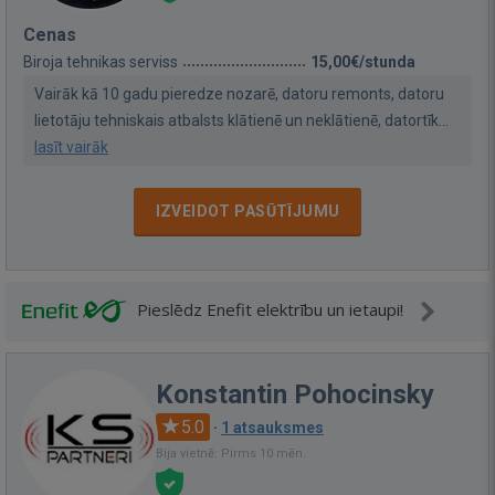
Cenas
Biroja tehnikas serviss
15,00€/stunda
Vairāk kā 10 gadu pieredze nozarē, datoru remonts, datoru
lietotāju tehniskais atbalsts klātienē un neklātienē, datortīk...
lasīt vairāk
IZVEIDOT PASŪTĪJUMU
Pieslēdz Enefit elektrību un ietaupi!
Konstantin Pohocinsky
5.0
·
1 atsauksmes
Bija vietnē: Pirms 10 mēn.