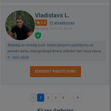
Vladislavs L.
5.0
·
21 atsauksmes
Bija vietnē: Pirms 3st. 40 min.
Atbildīgi un strādīgi puiši. Gatavi pieņemt pasūtījumu un
paveikt darbu visaugstākajā līmenī, atdodot tam visus savus
s...
lasīt vairāk
IZVEIDOT PASŪTĪJUMU
...
1
2
3
4
Kā tas darbojas