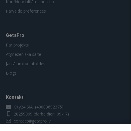
Konfidencialitātes politika
Pārvaldīt preferences
GetaPro
Par projektu
Atgriezeniskā saite
Jautājumi un atbildes
Blogs
Kontakti
City24 SIA, (40003692375)
28259069
(darba dien. 09-17)
contact@getapro.lv