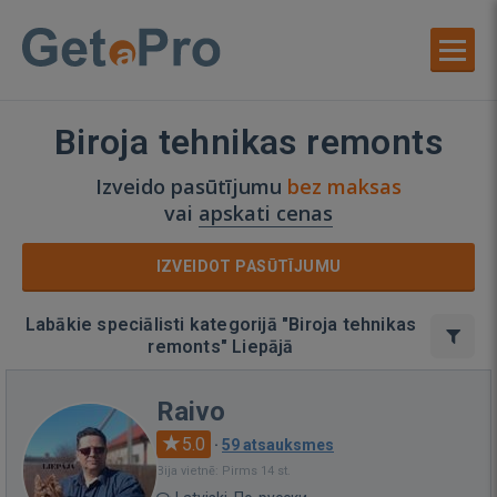
Biroja tehnikas remonts
Izveido pasūtījumu
bez maksas
vai
apskati cenas
IZVEIDOT PASŪTĪJUMU
Labākie speciālisti kategorijā "Biroja tehnikas
remonts" Liepājā
Raivo
5.0
·
59 atsauksmes
Bija vietnē: Pirms 14 st.