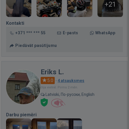
+21
Kontakti
+371 *** *** 55
E-pasts
WhatsApp
Piedāvāt pasūtījumu
Eriks L.
5.0
·
4 atsauksmes
Bija vietnē: Pirms 2 mēn.
Latviski, По-русски, English
Darbu piemēri