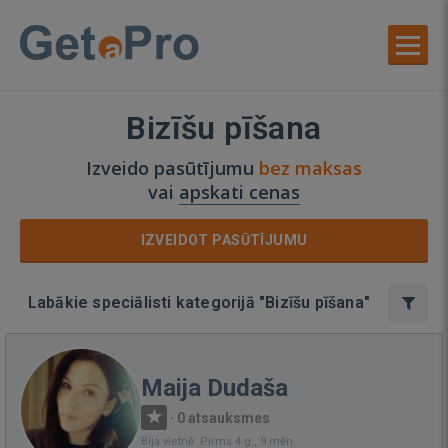
Bizīšu pīšana
Izveido pasūtījumu
bez maksas
vai
apskati cenas
IZVEIDOT PASŪTĪJUMU
Labākie speciālisti kategorijā "Bizīšu pīšana"
Maija Dudaša
·
0 atsauksmes
Bija vietnē: Pirms 4 g., 9 mēn.