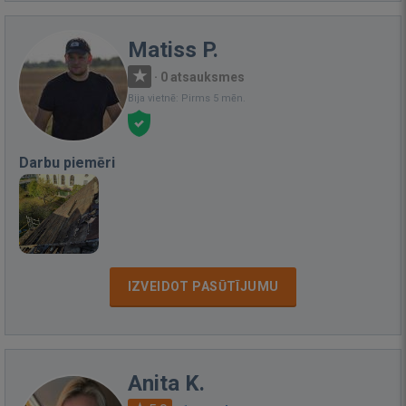
Matiss P.
·
0 atsauksmes
Bija vietnē: Pirms 5 mēn.
Darbu piemēri
IZVEIDOT PASŪTĪJUMU
Anita K.