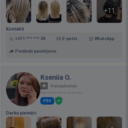
+11
Kontakti
+371 *** *** 38
E-pasts
WhatsApp
Piedāvāt pasūtījumu
Kseniia O.
·
0 atsauksmes
Bija vietnē: Pirms 16 dienām
PRO
Darbu piemēri