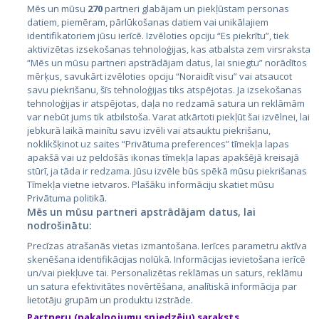
Mēs un mūsu
270
partneri glabājam un piekļūstam personas
datiem, piemēram, pārlūkošanas datiem vai unikālajiem
identifikatoriem jūsu ierīcē. Izvēloties opciju “Es piekrītu”, tiek
Valstis
aktivizētas izsekošanas tehnoloģijas, kas atbalsta zem virsraksta
Igaunija
“Mēs un mūsu partneri apstrādājam datus, lai sniegtu” norādītos
mērķus, savukārt izvēloties opciju “Noraidīt visu” vai atsaucot
Latvija
savu piekrišanu, šīs tehnoloģijas tiks atspējotas. Ja izsekošanas
tehnoloģijas ir atspējotas, daļa no redzamā satura un reklāmām
Lietuva
var nebūt jums tik atbilstoša. Varat atkārtoti piekļūt šai izvēlnei, lai
jebkurā laikā mainītu savu izvēli vai atsauktu piekrišanu,
noklikšķinot uz saites “Privātuma preferences” tīmekļa lapas
apakšā vai uz peldošās ikonas tīmekļa lapas apakšējā kreisajā
stūrī, ja tāda ir redzama. Jūsu izvēle būs spēkā mūsu piekrišanas
Tīmekļa vietne ietvaros. Plašāku informāciju skatiet mūsu
Privātuma politikā.
Mēs un mūsu partneri apstrādājam datus, lai
nodrošinātu:
City24.lv
CVbankas.lt
Precīzas atrašanās vietas izmantošana. Ierīces parametru aktīva
City24.ee
Kainos.lt
skenēšana identifikācijas nolūkā. Informācijas ievietošana ierīcē
un/vai piekļuve tai. Personalizētas reklāmas un saturs, reklāmu
GetaPro.lv
Paslaugos.lt
un satura efektivitātes novērtēšana, analītiskā informācija par
GetaPro.ee
auto24.ee
lietotāju grupām un produktu izstrāde.
Skelbiu.lt
KV.ee
Partneru (pakalpojumu sniedzēju) saraksts