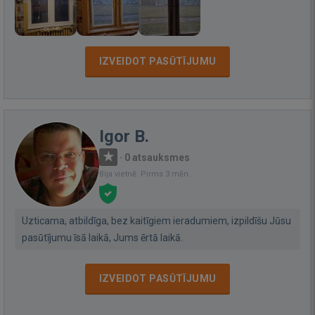
IZVEIDOT PASŪTĪJUMU
Igor B.
·
0 atsauksmes
Bija vietnē: Pirms 3 mēn.
Uzticama, atbildīga, bez kaitīgiem ieradumiem, izpildīšu Jūsu
pasūtījumu īsā laikā, Jums ērtā laikā.
IZVEIDOT PASŪTĪJUMU