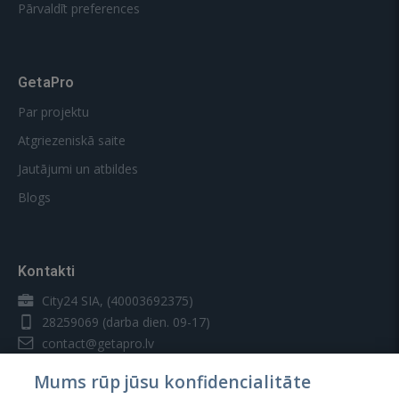
Pārvaldīt preferences
GetaPro
Par projektu
Atgriezeniskā saite
Jautājumi un atbildes
Blogs
Kontakti
City24 SIA, (40003692375)
28259069
(darba dien. 09-17)
contact@getapro.lv
Mums rūp jūsu konfidencialitāte