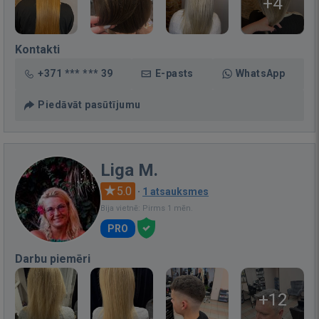
+4
Kontakti
+371 *** *** 39
E-pasts
WhatsApp
Piedāvāt pasūtījumu
Liga M.
5.0
·
1 atsauksmes
Bija vietnē: Pirms 1 mēn.
PRO
Darbu piemēri
+12