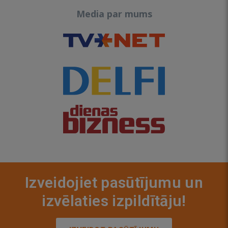
Media par mums
Izveidojiet pasūtījumu un
izvēlaties izpildītāju!