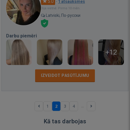
5.0
·
1 atsauksmes
Bija vietnē: Pirms 10 mēn.
Latviski, По-русски
Darbu piemēri
+12
IZVEIDOT PASŪTĪJUMU
...
1
2
3
4
Kā tas darbojas