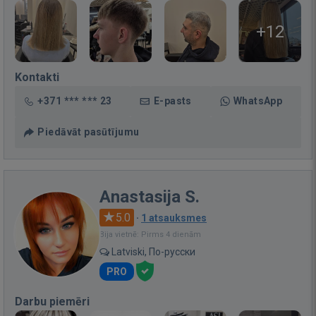
+12
Kontakti
+371 *** *** 23
E-pasts
WhatsApp
Piedāvāt pasūtījumu
Anastasija S.
5.0
·
1 atsauksmes
Bija vietnē: Pirms 4 dienām
Latviski, По-русски
PRO
Darbu piemēri