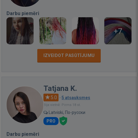
Darbu piemēri
+7
IZVEIDOT PASŪTĪJUMU
Tatjana K.
5.0
·
5 atsauksmes
Bija vietnē: Pirms 18 st.
Latviski, По-русски
PRO
Darbu piemēri