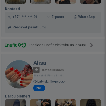
Kontakti
+371 *** *** 91
E-pasts
WhatsApp
Piedāvāt pasūtījumu
Pieslēdz Enefit elektrību un ietaupi!
Alisa
·
0 atsauksmes
Bija vietnē: Pirms 1 mēn.
Latviski, По-русски
PRO
Darbu piemēri