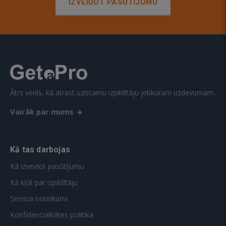
IZVEIDOT PASŪTĪJUMU
Ātrs veids, kā atrast uzticamu izpildītāju jebkuram uzdevumam.
Vairāk par mums
Kā tas darbojas
Kā izveidot pasūtījumu
Kā kļūt par izpildītāju
Servisa noteikumi
Konfidencialitātes politika