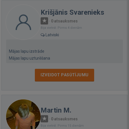
Krišjānis Svarenieks
·
0 atsauksmes
Bija vietnē: Pirms 4 dienām
Latviski
Mājas lapu izstrāde
Mājas lapu uzturēšana
IZVEIDOT PASŪTĪJUMU
Martin M.
·
0 atsauksmes
Bija vietnē: Pirms 15 dienām