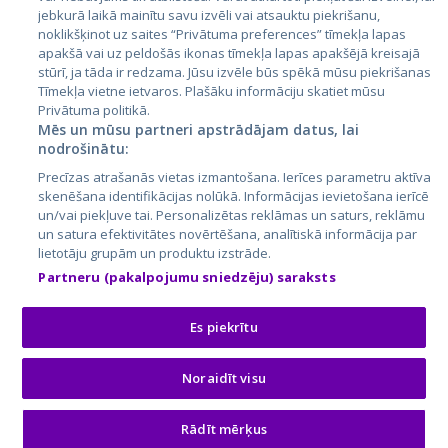
jebkurā laikā mainītu savu izvēli vai atsauktu piekrišanu,
noklikšķinot uz saites “Privātuma preferences” tīmekļa lapas
apakšā vai uz peldošās ikonas tīmekļa lapas apakšējā kreisajā
stūrī, ja tāda ir redzama. Jūsu izvēle būs spēkā mūsu piekrišanas
Tīmekļa vietne ietvaros. Plašāku informāciju skatiet mūsu
Privātuma politikā.
Mēs un mūsu partneri apstrādājam datus, lai
nodrošinātu:
City24.lv
CVbankas.lt
Precīzas atrašanās vietas izmantošana. Ierīces parametru aktīva
City24.ee
Kainos.lt
skenēšana identifikācijas nolūkā. Informācijas ievietošana ierīcē
un/vai piekļuve tai. Personalizētas reklāmas un saturs, reklāmu
GetaPro.lv
Paslaugos.lt
un satura efektivitātes novērtēšana, analītiskā informācija par
GetaPro.ee
auto24.ee
lietotāju grupām un produktu izstrāde.
Skelbiu.lt
KV.ee
Partneru (pakalpojumu sniedzēju) saraksts
Autoplius.lt
Osta.ee
Aruodas.lt
KuldneBörs.ee
Es piekrītu
Noraidīt visu
© 2026 GetaPro. Visas tiesības aizsargātas.
Rādīt mērķus