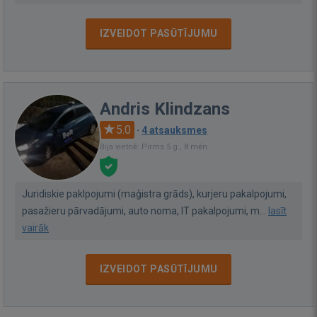
IZVEIDOT PASŪTĪJUMU
Andris Klindzans
5.0
·
4 atsauksmes
Bija vietnē: Pirms 5 g., 8 mēn.
Juridiskie paklpojumi (maģistra grāds), kurjeru pakalpojumi,
pasažieru pārvadājumi, auto noma, IT pakalpojumi, m...
lasīt
vairāk
IZVEIDOT PASŪTĪJUMU