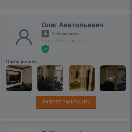
Олег Анатольевич
·
0 atsauksmes
Bija vietnē: Pirms 2 g., 7 mēn.
Darbu piemēri
+1
IZVEIDOT PASŪTĪJUMU