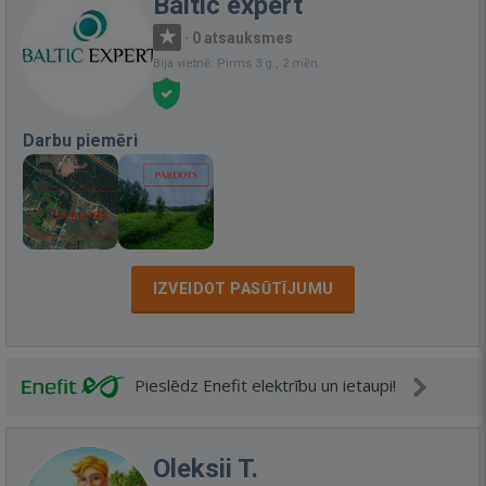
Baltic expert
·
0 atsauksmes
Bija vietnē: Pirms 3 g., 2 mēn.
Darbu piemēri
IZVEIDOT PASŪTĪJUMU
Pieslēdz Enefit elektrību un ietaupi!
Oleksii T.