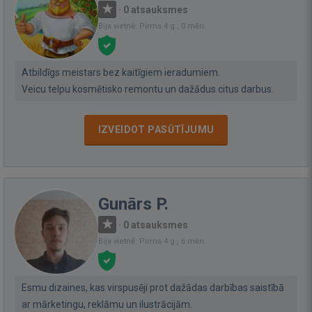
·
0 atsauksmes
Bija vietnē: Pirms 4 g., 0 mēn.
Atbildīgs meistars bez kaitīgiem ieradumiem.
Veicu telpu kosmētisko remontu un dažādus citus darbus.
IZVEIDOT PASŪTĪJUMU
Gunārs P.
·
0 atsauksmes
Bija vietnē: Pirms 4 g., 6 mēn.
Esmu dizaines, kas virspusēji prot dažādas darbības saistībā
ar mārketingu, reklāmu un ilustrācijām.