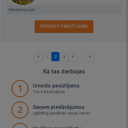
Handyman job.
IZVEIDOT PASŪTĪJUMU
...
1
2
3
4
Kā tas darbojas
1
Izveido pasūtījumu
Tas ir bezmaksas
2
Saņem piedāvājumus
Izpildītāji piedāvās savas cenas