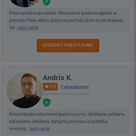
Plaša spektra speciālists. Nekustamo īpašumu aģents ar
pieredzi. Plašs aktīvu īpašumu portfelis (Īres un pārdošana).
Va...
lasīt vairāk
IZVEIDOT PASŪTĪJUMU
Andris K.
5.0
·
1 atsauksmes
Bija vietnē: Pirms 1 g., 6 mēn.
Konsultācijas nekustamo īpašumu jomā, vērtēšana, pirkšana,
pārdošana, izīrēšana, darījumu procesa uzraudzība,
investīcij...
lasīt vairāk