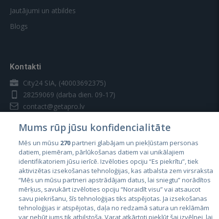
Jautājumi un atbildes
Blogs
Kontakti
City24 SIA, (40003692375)
28259069
(darba dien. 09-17)
contact@getapro.lv
Mums rūp jūsu konfidencialitāte
Mēs un mūsu
270
partneri glabājam un piekļūstam personas
datiem, piemēram, pārlūkošanas datiem vai unikālajiem
identifikatoriem jūsu ierīcē. Izvēloties opciju “Es piekrītu”, tiek
Valstis
aktivizētas izsekošanas tehnoloģijas, kas atbalsta zem virsraksta
Igaunija
“Mēs un mūsu partneri apstrādājam datus, lai sniegtu” norādītos
mērķus, savukārt izvēloties opciju “Noraidīt visu” vai atsaucot
Latvija
savu piekrišanu, šīs tehnoloģijas tiks atspējotas. Ja izsekošanas
tehnoloģijas ir atspējotas, daļa no redzamā satura un reklāmām
Lietuva
var nebūt jums tik atbilstoša. Varat atkārtoti piekļūt šai izvēlnei, lai