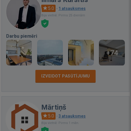
5.0
·
1 atsauksmes
Bija vietnē: Pirms 25 dienām
Darbu piemēri
+74
IZVEIDOT PASŪTĪJUMU
Mārtiņš
5.0
·
3 atsauksmes
Bija vietnē: Pirms 1 mēn.