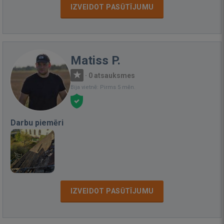
IZVEIDOT PASŪTĪJUMU
Matiss P.
·
0 atsauksmes
Bija vietnē: Pirms 5 mēn.
Darbu piemēri
IZVEIDOT PASŪTĪJUMU