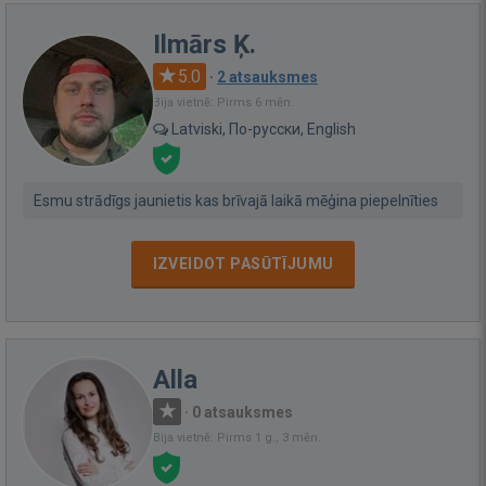
Ilmārs Ķ.
5.0
·
2 atsauksmes
Bija vietnē: Pirms 6 mēn.
Latviski, По-русски, English
Esmu strādīgs jaunietis kas brīvajā laikā mēģina piepelnīties
IZVEIDOT PASŪTĪJUMU
Alla
·
0 atsauksmes
Bija vietnē: Pirms 1 g., 3 mēn.