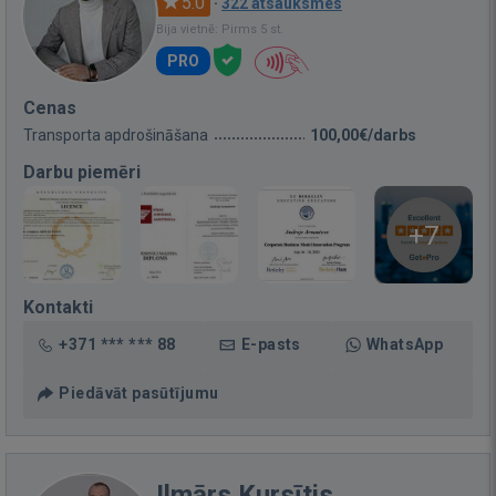
5.0
·
322 atsauksmes
Bija vietnē: Pirms 5 st.
PRO
Cenas
Transporta apdrošināšana
100,00€/darbs
Darbu piemēri
+7
Kontakti
+371 *** *** 88
E-pasts
WhatsApp
Piedāvāt pasūtījumu
Ilmārs Kursītis