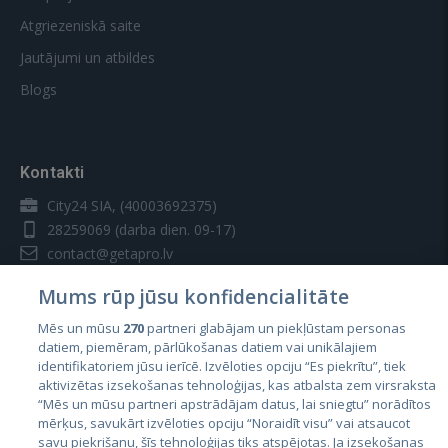
Atgriezeniskā saite
Jautājumi un atbildes
Blogs
Kontakti
City24 SIA, (40003692375)
28259069
(darba dien. 09-17)
contact@getapro.lv
Mums rūp jūsu konfidencialitāte
Mēs un mūsu
270
partneri glabājam un piekļūstam personas
datiem, piemēram, pārlūkošanas datiem vai unikālajiem
identifikatoriem jūsu ierīcē. Izvēloties opciju “Es piekrītu”, tiek
Valstis
aktivizētas izsekošanas tehnoloģijas, kas atbalsta zem virsraksta
Igaunija
“Mēs un mūsu partneri apstrādājam datus, lai sniegtu” norādītos
mērķus, savukārt izvēloties opciju “Noraidīt visu” vai atsaucot
Latvija
savu piekrišanu, šīs tehnoloģijas tiks atspējotas. Ja izsekošanas