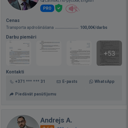
Latviski, По-русски, English
PRO
Cenas
Transporta apdrošināšana
100,00€/darbs
Darbu piemēri
+53
Kontakti
+371 *** *** 31
E-pasts
WhatsApp
Piedāvāt pasūtījumu
Andrejs A.