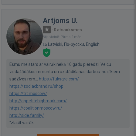
Artjoms U.
·
0 atsauksmes
Bija vietnē: Pirms 2 mēn.
Latviski, По-русски, English
Esmu meistars ar vairāk nekā 10 gadu pieredzi. Veicu
visdažādākos remonta un uzstādīšanas darbus: no sīkiem
sadzīves rem...
https://fuksqre.com/
https://zodiacbrand.ru/shop
https://trt.moscow/
http://appetitehighmark.com/
https://coalitionmoscow.ru/
http://side.family/
">lasīt vairāk