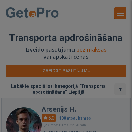
Transporta apdrošināšana
Izveido pasūtījumu
bez maksas
vai
apskati cenas
IZVEIDOT PASŪTĪJUMU
Labākie speciālisti kategorijā "Transporta
apdrošināšana" Liepājā
Arsenijs H.
5.0
·
188 atsauksmes
Bija vietnē: Pirms 3st. 20 min.