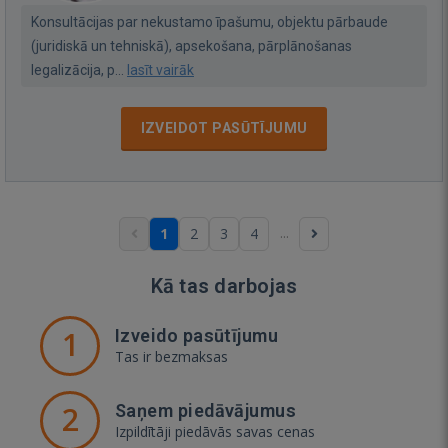
Konsultācijas par nekustamo īpašumu, objektu pārbaude
(juridiskā un tehniskā), apsekošana, pārplānošanas
legalizācija, p...
lasīt vairāk
IZVEIDOT PASŪTĪJUMU
...
1
2
3
4
Kā tas darbojas
1
Izveido pasūtījumu
Tas ir bezmaksas
2
Saņem piedāvājumus
Izpildītāji piedāvās savas cenas