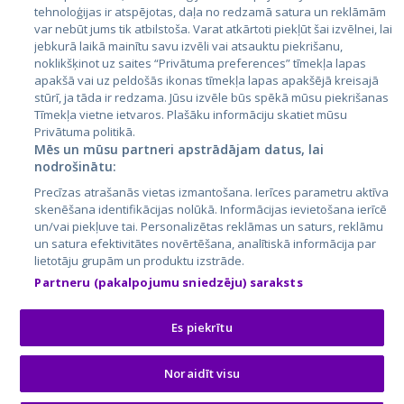
tehnoloģijas ir atspējotas, daļa no redzamā satura un reklāmām
Lietuva
var nebūt jums tik atbilstoša. Varat atkārtoti piekļūt šai izvēlnei, lai
jebkurā laikā mainītu savu izvēli vai atsauktu piekrišanu,
noklikšķinot uz saites “Privātuma preferences” tīmekļa lapas
apakšā vai uz peldošās ikonas tīmekļa lapas apakšējā kreisajā
stūrī, ja tāda ir redzama. Jūsu izvēle būs spēkā mūsu piekrišanas
Tīmekļa vietne ietvaros. Plašāku informāciju skatiet mūsu
Privātuma politikā.
Mēs un mūsu partneri apstrādājam datus, lai
nodrošinātu:
City24.lv
CVbankas.lt
Precīzas atrašanās vietas izmantošana. Ierīces parametru aktīva
City24.ee
Kainos.lt
skenēšana identifikācijas nolūkā. Informācijas ievietošana ierīcē
un/vai piekļuve tai. Personalizētas reklāmas un saturs, reklāmu
GetaPro.lv
Paslaugos.lt
un satura efektivitātes novērtēšana, analītiskā informācija par
GetaPro.ee
auto24.ee
lietotāju grupām un produktu izstrāde.
Skelbiu.lt
KV.ee
Partneru (pakalpojumu sniedzēju) saraksts
Autoplius.lt
Osta.ee
Aruodas.lt
KuldneBörs.ee
Es piekrītu
Noraidīt visu
© 2026 GetaPro. Visas tiesības aizsargātas.