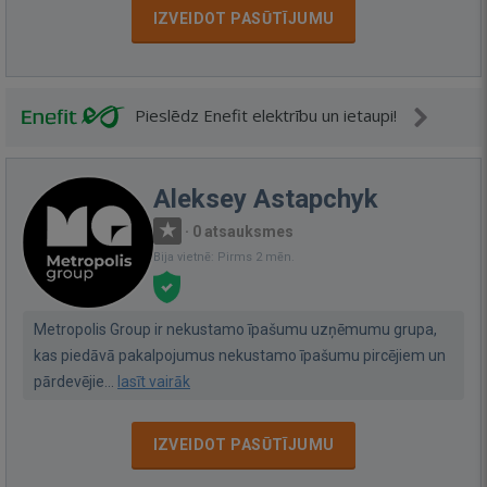
IZVEIDOT PASŪTĪJUMU
Pieslēdz Enefit elektrību un ietaupi!
Aleksey Astapchyk
·
0 atsauksmes
Bija vietnē: Pirms 2 mēn.
Metropolis Group ir nekustamo īpašumu uzņēmumu grupa,
kas piedāvā pakalpojumus nekustamo īpašumu pircējiem un
pārdevējie...
lasīt vairāk
IZVEIDOT PASŪTĪJUMU