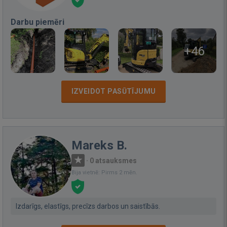
Darbu piemēri
+46
IZVEIDOT PASŪTĪJUMU
Mareks B.
·
0 atsauksmes
Bija vietnē: Pirms 2 mēn.
Izdarīgs, elastīgs, precīzs darbos un saistībās.