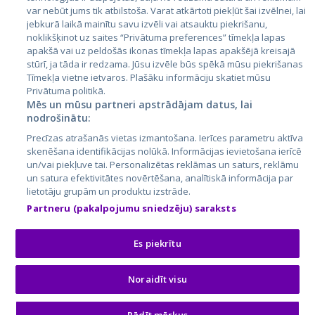
Lietuva
var nebūt jums tik atbilstoša. Varat atkārtoti piekļūt šai izvēlnei, lai
jebkurā laikā mainītu savu izvēli vai atsauktu piekrišanu,
noklikšķinot uz saites “Privātuma preferences” tīmekļa lapas
apakšā vai uz peldošās ikonas tīmekļa lapas apakšējā kreisajā
stūrī, ja tāda ir redzama. Jūsu izvēle būs spēkā mūsu piekrišanas
Tīmekļa vietne ietvaros. Plašāku informāciju skatiet mūsu
Privātuma politikā.
Mēs un mūsu partneri apstrādājam datus, lai
nodrošinātu:
City24.lv
CVbankas.lt
Precīzas atrašanās vietas izmantošana. Ierīces parametru aktīva
City24.ee
Kainos.lt
skenēšana identifikācijas nolūkā. Informācijas ievietošana ierīcē
un/vai piekļuve tai. Personalizētas reklāmas un saturs, reklāmu
GetaPro.lv
Paslaugos.lt
un satura efektivitātes novērtēšana, analītiskā informācija par
GetaPro.ee
auto24.ee
lietotāju grupām un produktu izstrāde.
Skelbiu.lt
KV.ee
Partneru (pakalpojumu sniedzēju) saraksts
Autoplius.lt
Osta.ee
Aruodas.lt
KuldneBörs.ee
Es piekrītu
Noraidīt visu
© 2026 GetaPro. Visas tiesības aizsargātas.