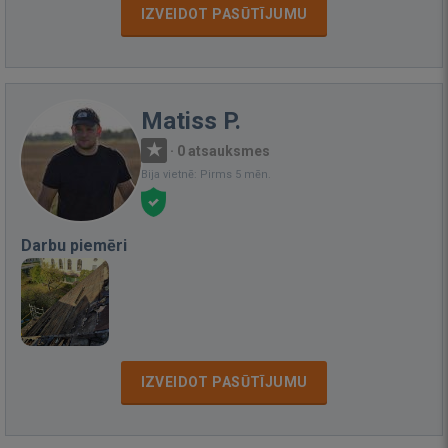
IZVEIDOT PASŪTĪJUMU
Matiss P.
·
0 atsauksmes
Bija vietnē: Pirms 5 mēn.
Darbu piemēri
IZVEIDOT PASŪTĪJUMU