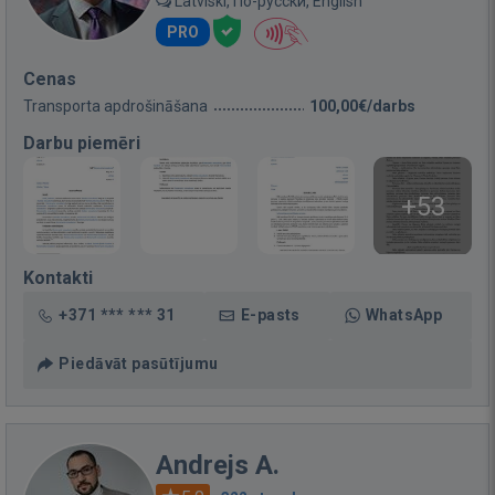
Latviski, По-русски, English
PRO
Cenas
Transporta apdrošināšana
100,00€/darbs
Darbu piemēri
+53
Kontakti
+371 *** *** 31
E-pasts
WhatsApp
Piedāvāt pasūtījumu
Andrejs A.