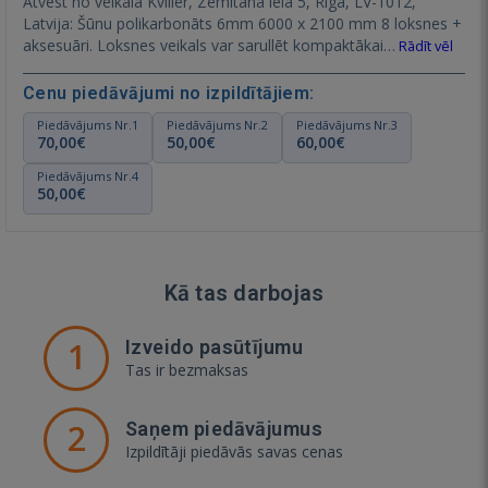
Atvest no veikala Kviller, Zemitāna iela 5, Riga, LV-1012,
Latvija: Šūnu polikarbonāts 6mm 6000 x 2100 mm 8 loksnes +
aksesuāri. Loksnes veikals var sarullēt kompaktākai…
Rādīt vēl
Cenu piedāvājumi no izpildītājiem:
Piedāvājums Nr.1
Piedāvājums Nr.2
Piedāvājums Nr.3
70,00€
50,00€
60,00€
Piedāvājums Nr.4
50,00€
Kā tas darbojas
1
Izveido pasūtījumu
Tas ir bezmaksas
2
Saņem piedāvājumus
Izpildītāji piedāvās savas cenas