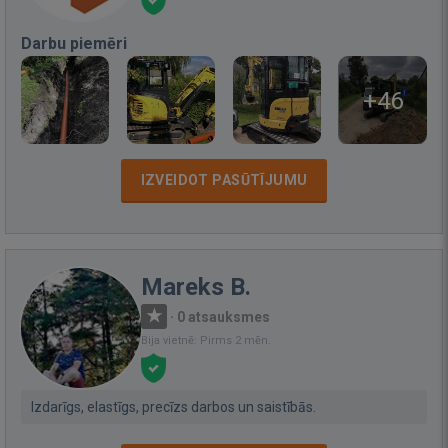
Darbu piemēri
+46
IZVEIDOT PASŪTĪJUMU
Mareks B.
·
0 atsauksmes
Bija vietnē: Pirms 2 mēn.
Izdarīgs, elastīgs, precīzs darbos un saistībās.