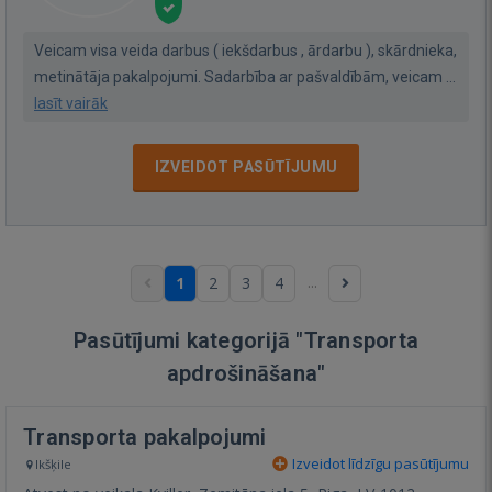
Veicam visa veida darbus ( iekšdarbus , ārdarbu ), skārdnieka,
metinātāja pakalpojumi. Sadarbība ar pašvaldībām, veicam ...
lasīt vairāk
IZVEIDOT PASŪTĪJUMU
...
1
2
3
4
Pasūtījumi kategorijā "Transporta
apdrošināšana"
Transporta pakalpojumi
Izveidot līdzīgu pasūtījumu
Ikšķile