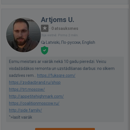
Artjoms U.
·
0 atsauksmes
Bija vietnē: Pirms 2 mēn.
Latviski, По-русски, English
Esmu meistars ar vairāk nekā 10 gadu pieredzi. Veicu
visdažādākos remonta un uzstādīšanas darbus: no sīkiem
sadzīves rem...
https://fuksqre.com/
https://zodiacbrand.ru/shop
https://trt.moscow/
http://appetitehighmark.com/
https://coalitionmoscow.ru/
http://side.family/
">lasīt vairāk