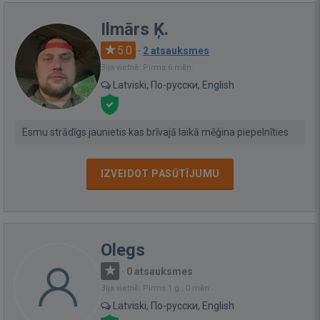
Ilmārs Ķ.
5.0
·
2 atsauksmes
Bija vietnē: Pirms 6 mēn.
Latviski, По-русски, English
Esmu strādīgs jaunietis kas brīvajā laikā mēģina piepelnīties
IZVEIDOT PASŪTĪJUMU
Olegs
·
0 atsauksmes
Bija vietnē: Pirms 1 g., 0 mēn.
Latviski, По-русски, English