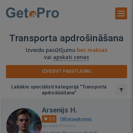
Transporta apdrošināšana
Izveido pasūtījumu
bez maksas
vai
apskati cenas
IZVEIDOT PASŪTĪJUMU
Labākie speciālisti kategorijā "Transporta
apdrošināšana"
Arsenijs H.
5.0
·
188 atsauksmes
Bija vietnē: Pirms 6 st.