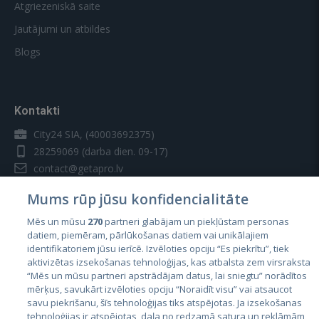
Atgriezeniskā saite
Jautājumi un atbildes
Blogs
Kontakti
City24 SIA, (40003692375)
28259069
(darba dien. 09-17)
contact@getapro.lv
Mums rūp jūsu konfidencialitāte
Mēs un mūsu
270
partneri glabājam un piekļūstam personas
datiem, piemēram, pārlūkošanas datiem vai unikālajiem
identifikatoriem jūsu ierīcē. Izvēloties opciju “Es piekrītu”, tiek
Valstis
aktivizētas izsekošanas tehnoloģijas, kas atbalsta zem virsraksta
Igaunija
“Mēs un mūsu partneri apstrādājam datus, lai sniegtu” norādītos
mērķus, savukārt izvēloties opciju “Noraidīt visu” vai atsaucot
Latvija
savu piekrišanu, šīs tehnoloģijas tiks atspējotas. Ja izsekošanas
tehnoloģijas ir atspējotas, daļa no redzamā satura un reklāmām