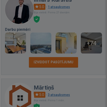
5.0
·
1 atsauksmes
Bija vietnē: Pirms 27 dienām
Darbu piemēri
+74
IZVEIDOT PASŪTĪJUMU
Mārtiņš
5.0
·
3 atsauksmes
Bija vietnē: Pirms 1 mēn.