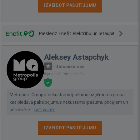
IZVEIDOT PASŪTĪJUMU
Pieslēdz Enefit elektrību un ietaupi!
Aleksey Astapchyk
·
0 atsauksmes
Bija vietnē: Pirms 2 mēn.
Metropolis Group ir nekustamo īpašumu uzņēmumu grupa,
kas piedāvā pakalpojumus nekustamo īpašumu pircējiem un
pārdevējie...
lasīt vairāk
IZVEIDOT PASŪTĪJUMU