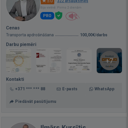
5.0
·
322 atsauksmes
Bija vietnē: Pirms 2 dienām
PRO
Cenas
Transporta apdrošināšana
100,00€/darbs
Darbu piemēri
+7
Kontakti
+371 *** *** 88
E-pasts
WhatsApp
Piedāvāt pasūtījumu
Ilmārs Kursītis