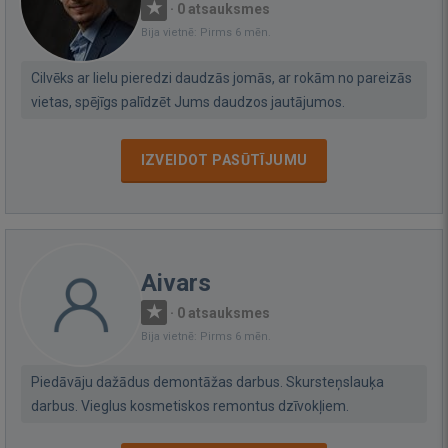
·
0 atsauksmes
Bija vietnē: Pirms 6 mēn.
Cilvēks ar lielu pieredzi daudzās jomās, ar rokām no pareizās
vietas, spējīgs palīdzēt Jums daudzos jautājumos.
IZVEIDOT PASŪTĪJUMU
Aivars
·
0 atsauksmes
Bija vietnē: Pirms 6 mēn.
Piedāvāju dažādus demontāžas darbus. Skursteņslauķa
darbus. Vieglus kosmetiskos remontus dzīvokļiem.