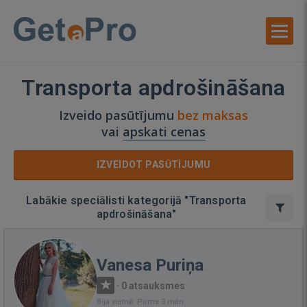
Transporta apdrošināšana
Izveido pasūtījumu
bez maksas
vai
apskati cenas
IZVEIDOT PASŪTĪJUMU
Labākie speciālisti kategorijā "Transporta
apdrošināšana"
Vanesa Puriņa
·
0 atsauksmes
Bija vietnē: Pirms 3 mēn.