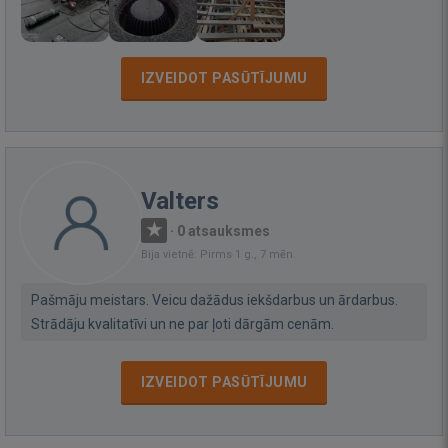
IZVEIDOT PASŪTĪJUMU
Valters
·
0 atsauksmes
Bija vietnē: Pirms 1 g., 7 mēn.
Pašmāju meistars. Veicu dažādus iekšdarbus un ārdarbus.
Strādāju kvalitatīvi un ne par ļoti dārgām cenām.
IZVEIDOT PASŪTĪJUMU