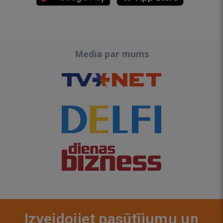
Media par mums
Izveidojiet pasūtījumu un