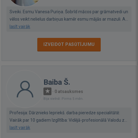
Sveiki. Esmu Vanesa Puriņa. Šobrīd mācos par grāmatvedi un
vēlos veikt nelielus darbiņus kamēr esmu mājās ar mazuli. A...
lasīt vairāk
IZVEIDOT PASŪTĪJUMU
Baiba Š.
·
0 atsauksmes
Bija vietnē: Pirms 5 mēn.
Profesija: Dārznieks Iepriekš. darba pieredze specialitātē:
Vairāk par 10 gadiem Izglītība: Vidējā-profesionālā Valodu z...
lasīt vairāk