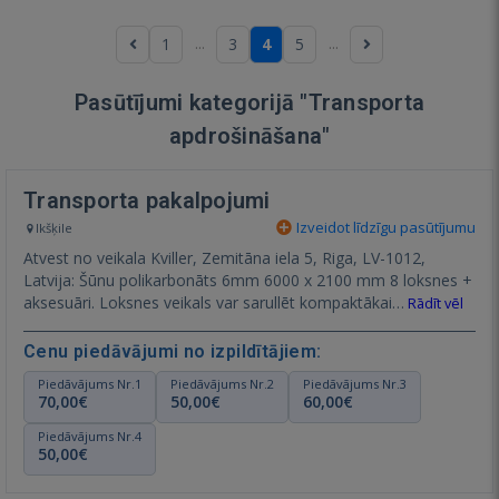
...
...
1
3
4
5
Pasūtījumi kategorijā "Transporta
apdrošināšana"
Transporta pakalpojumi
Izveidot līdzīgu pasūtījumu
Ikšķile
Atvest no veikala Kviller, Zemitāna iela 5, Riga, LV-1012,
Latvija: Šūnu polikarbonāts 6mm 6000 x 2100 mm 8 loksnes +
aksesuāri. Loksnes veikals var sarullēt kompaktākai…
Rādīt vēl
Cenu piedāvājumi no izpildītājiem:
Piedāvājums Nr.1
Piedāvājums Nr.2
Piedāvājums Nr.3
70,00€
50,00€
60,00€
Piedāvājums Nr.4
50,00€