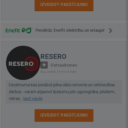
IZVEIDOT PASŪTĪJUMU
Pieslēdz Enefit elektrību un ietaupi!
RESERO
·
0 atsauksmes
Bija vietnē: Pirms 8 mēn.
Uzņēmuma kas piedāvā pilna cikla remonta un celtniecības
darbus - varam atjaunot īpašumu pēc ugunsgrēka, plūdiem,
vētras...
lasīt vairāk
IZVEIDOT PASŪTĪJUMU