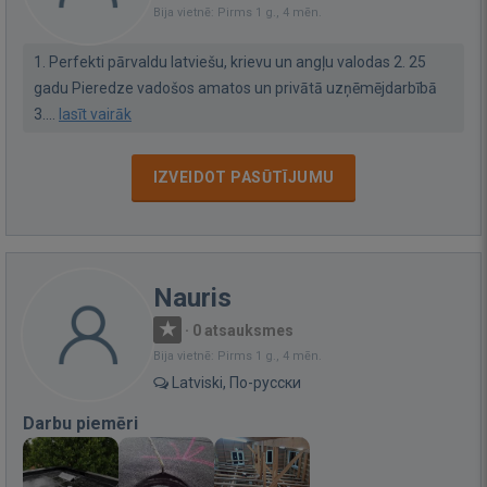
Bija vietnē: Pirms 1 g., 4 mēn.
1. Perfekti pārvaldu latviešu, krievu un angļu valodas 2. 25
gadu Pieredze vadošos amatos un privātā uzņēmējdarbībā
3....
lasīt vairāk
IZVEIDOT PASŪTĪJUMU
Nauris
·
0 atsauksmes
Bija vietnē: Pirms 1 g., 4 mēn.
Latviski, По-русски
Darbu piemēri