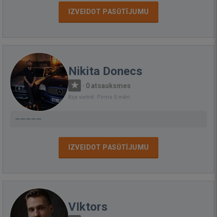
IZVEIDOT PASŪTĪJUMU
Nikita Donecs
·
0 atsauksmes
Bija vietnē: Pirms 5 mēn.
—————
IZVEIDOT PASŪTĪJUMU
VIktors