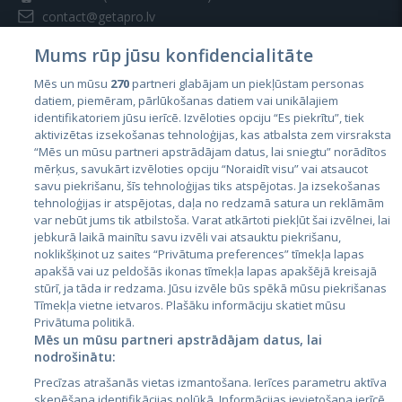
contact@getapro.lv
Mums rūp jūsu konfidencialitāte
Mēs un mūsu
270
partneri glabājam un piekļūstam personas
datiem, piemēram, pārlūkošanas datiem vai unikālajiem
identifikatoriem jūsu ierīcē. Izvēloties opciju “Es piekrītu”, tiek
Valstis
aktivizētas izsekošanas tehnoloģijas, kas atbalsta zem virsraksta
Igaunija
“Mēs un mūsu partneri apstrādājam datus, lai sniegtu” norādītos
mērķus, savukārt izvēloties opciju “Noraidīt visu” vai atsaucot
Latvija
savu piekrišanu, šīs tehnoloģijas tiks atspējotas. Ja izsekošanas
tehnoloģijas ir atspējotas, daļa no redzamā satura un reklāmām
Lietuva
var nebūt jums tik atbilstoša. Varat atkārtoti piekļūt šai izvēlnei, lai
jebkurā laikā mainītu savu izvēli vai atsauktu piekrišanu,
noklikšķinot uz saites “Privātuma preferences” tīmekļa lapas
apakšā vai uz peldošās ikonas tīmekļa lapas apakšējā kreisajā
stūrī, ja tāda ir redzama. Jūsu izvēle būs spēkā mūsu piekrišanas
Tīmekļa vietne ietvaros. Plašāku informāciju skatiet mūsu
Privātuma politikā.
Mēs un mūsu partneri apstrādājam datus, lai
nodrošinātu:
City24.lv
CVbankas.lt
Precīzas atrašanās vietas izmantošana. Ierīces parametru aktīva
City24.ee
Kainos.lt
skenēšana identifikācijas nolūkā. Informācijas ievietošana ierīcē