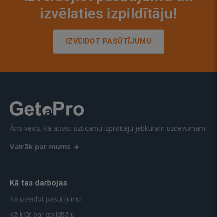
izvēlaties izpildītāju!
IZVEIDOT PASŪTĪJUMU
Ātrs veids, kā atrast uzticamu izpildītāju jebkuram uzdevumam.
Vairāk par mums
Kā tas darbojas
Kā izveidot pasūtījumu
Kā kļūt par izpildītāju