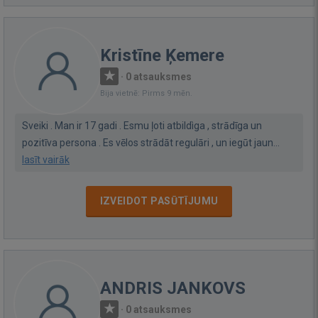
Kristīne Ķemere
·
0 atsauksmes
Bija vietnē: Pirms 9 mēn.
Sveiki . Man ir 17 gadi . Esmu ļoti atbildìga , strādīga un
pozitīva persona . Es vēlos strādāt regulāri , un iegūt jaun...
lasīt vairāk
IZVEIDOT PASŪTĪJUMU
ANDRIS JANKOVS
·
0 atsauksmes