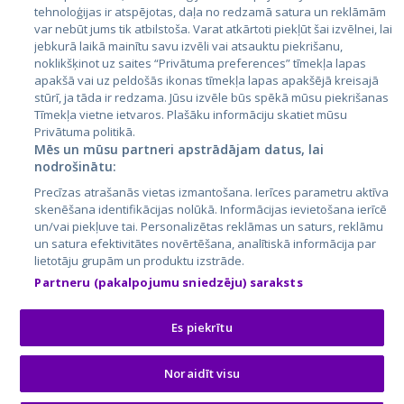
tehnoloģijas ir atspējotas, daļa no redzamā satura un reklāmām
Lietuva
var nebūt jums tik atbilstoša. Varat atkārtoti piekļūt šai izvēlnei, lai
jebkurā laikā mainītu savu izvēli vai atsauktu piekrišanu,
noklikšķinot uz saites “Privātuma preferences” tīmekļa lapas
apakšā vai uz peldošās ikonas tīmekļa lapas apakšējā kreisajā
stūrī, ja tāda ir redzama. Jūsu izvēle būs spēkā mūsu piekrišanas
Tīmekļa vietne ietvaros. Plašāku informāciju skatiet mūsu
Privātuma politikā.
Mēs un mūsu partneri apstrādājam datus, lai
nodrošinātu:
City24.lv
CVbankas.lt
Precīzas atrašanās vietas izmantošana. Ierīces parametru aktīva
City24.ee
Kainos.lt
skenēšana identifikācijas nolūkā. Informācijas ievietošana ierīcē
un/vai piekļuve tai. Personalizētas reklāmas un saturs, reklāmu
GetaPro.lv
Paslaugos.lt
un satura efektivitātes novērtēšana, analītiskā informācija par
GetaPro.ee
auto24.ee
lietotāju grupām un produktu izstrāde.
Skelbiu.lt
KV.ee
Partneru (pakalpojumu sniedzēju) saraksts
Autoplius.lt
Osta.ee
Aruodas.lt
KuldneBörs.ee
Es piekrītu
Noraidīt visu
© 2026 GetaPro. Visas tiesības aizsargātas.