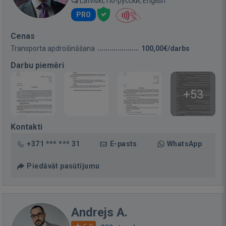
Latviski, По-русски, English
PRO
Cenas
Transporta apdrošināšana
100,00€/darbs
Darbu piemēri
+53
Kontakti
+371 *** *** 31
E-pasts
WhatsApp
Piedāvāt pasūtījumu
Andrejs A.