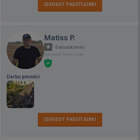
IZVEIDOT PASŪTĪJUMU
Matiss P.
·
0 atsauksmes
Bija vietnē: Pirms 5 mēn.
Darbu piemēri
IZVEIDOT PASŪTĪJUMU