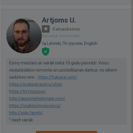
Artjoms U.
·
0 atsauksmes
Bija vietnē: Pirms 2 mēn.
Latviski, По-русски, English
Esmu meistars ar vairāk nekā 10 gadu pieredzi. Veicu
visdažādākos remonta un uzstādīšanas darbus: no sīkiem
sadzīves rem...
https://fuksqre.com/
https://zodiacbrand.ru/shop
https://trt.moscow/
http://appetitehighmark.com/
https://coalitionmoscow.ru/
http://side.family/
">lasīt vairāk