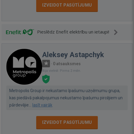
IZVEIDOT PASŪTĪJUMU
Pieslēdz Enefit elektrību un ietaupi!
Aleksey Astapchyk
·
0 atsauksmes
Bija vietnē: Pirms 2 mēn.
Metropolis Group ir nekustamo īpašumu uzņēmumu grupa,
kas piedāvā pakalpojumus nekustamo īpašumu pircējiem un
pārdevējie...
lasīt vairāk
IZVEIDOT PASŪTĪJUMU