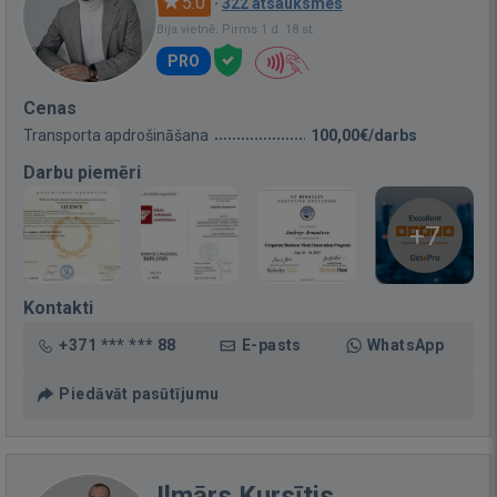
5.0
·
322 atsauksmes
Bija vietnē: Pirms 1 d. 18 st.
PRO
Cenas
Transporta apdrošināšana
100,00€/darbs
Darbu piemēri
+7
Kontakti
+371 *** *** 88
E-pasts
WhatsApp
Piedāvāt pasūtījumu
Ilmārs Kursītis