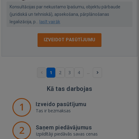
Konsultācijas par nekustamo īpašumu, objektu pārbaude
(juridiskā un tehniskā), apsekošana, pārplānošanas
legalizācija, p...
lasīt vairāk
IZVEIDOT PASŪTĪJUMU
...
1
2
3
4
Kā tas darbojas
1
Izveido pasūtījumu
Tas ir bezmaksas
2
Saņem piedāvājumus
Izpildītāji piedāvās savas cenas