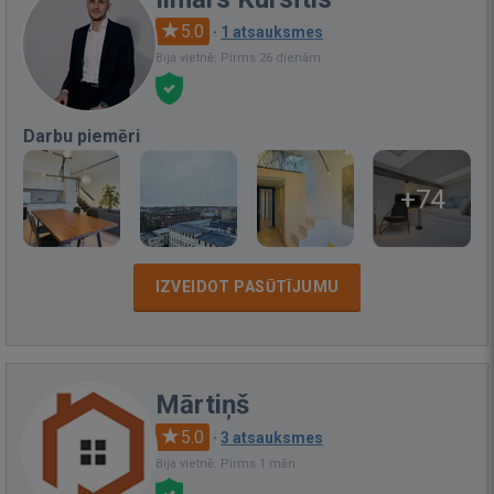
5.0
·
1 atsauksmes
Bija vietnē: Pirms 26 dienām
Darbu piemēri
+74
IZVEIDOT PASŪTĪJUMU
Mārtiņš
5.0
·
3 atsauksmes
Bija vietnē: Pirms 1 mēn.