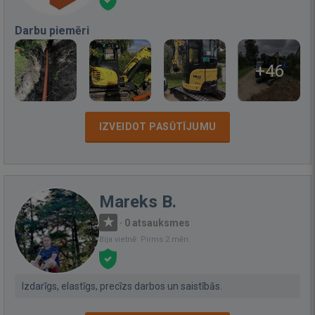
Darbu piemēri
+46
IZVEIDOT PASŪTĪJUMU
Mareks B.
·
0 atsauksmes
Bija vietnē: Pirms 2 mēn.
Izdarīgs, elastīgs, precīzs darbos un saistībās.