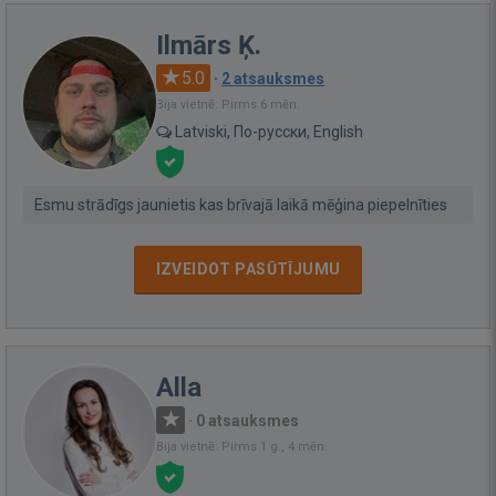
Ilmārs Ķ.
5.0
·
2 atsauksmes
Bija vietnē: Pirms 6 mēn.
Latviski, По-русски, English
Esmu strādīgs jaunietis kas brīvajā laikā mēģina piepelnīties
IZVEIDOT PASŪTĪJUMU
Alla
·
0 atsauksmes
Bija vietnē: Pirms 1 g., 4 mēn.