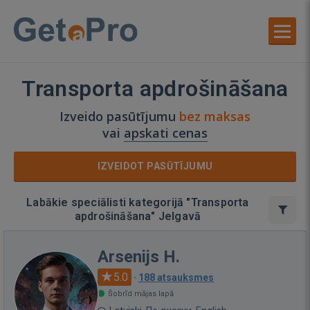
Transporta apdrošināšana
Izveido pasūtījumu
bez maksas
vai
apskati cenas
IZVEIDOT PASŪTĪJUMU
Labākie speciālisti kategorijā "Transporta
apdrošināšana" Jelgavā
Arsenijs H.
5.0
·
188 atsauksmes
Šobrīd mājas lapā