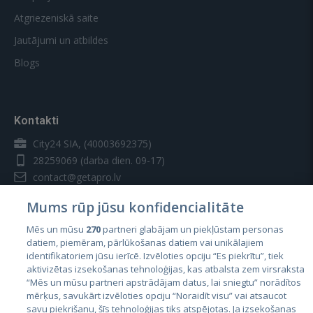
Atgriezeniskā saite
Jautājumi un atbildes
Blogs
Kontakti
City24 SIA, (40003692375)
28259069
(darba dien. 09-17)
contact@getapro.lv
Mums rūp jūsu konfidencialitāte
Mēs un mūsu
270
partneri glabājam un piekļūstam personas
datiem, piemēram, pārlūkošanas datiem vai unikālajiem
identifikatoriem jūsu ierīcē. Izvēloties opciju “Es piekrītu”, tiek
Valstis
aktivizētas izsekošanas tehnoloģijas, kas atbalsta zem virsraksta
Igaunija
“Mēs un mūsu partneri apstrādājam datus, lai sniegtu” norādītos
mērķus, savukārt izvēloties opciju “Noraidīt visu” vai atsaucot
Latvija
savu piekrišanu, šīs tehnoloģijas tiks atspējotas. Ja izsekošanas