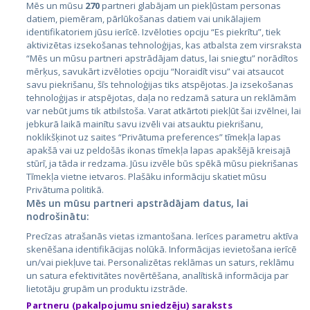
Mēs un mūsu
270
partneri glabājam un piekļūstam personas
datiem, piemēram, pārlūkošanas datiem vai unikālajiem
identifikatoriem jūsu ierīcē. Izvēloties opciju “Es piekrītu”, tiek
Valstis
aktivizētas izsekošanas tehnoloģijas, kas atbalsta zem virsraksta
Igaunija
“Mēs un mūsu partneri apstrādājam datus, lai sniegtu” norādītos
mērķus, savukārt izvēloties opciju “Noraidīt visu” vai atsaucot
Latvija
savu piekrišanu, šīs tehnoloģijas tiks atspējotas. Ja izsekošanas
tehnoloģijas ir atspējotas, daļa no redzamā satura un reklāmām
Lietuva
var nebūt jums tik atbilstoša. Varat atkārtoti piekļūt šai izvēlnei, lai
jebkurā laikā mainītu savu izvēli vai atsauktu piekrišanu,
noklikšķinot uz saites “Privātuma preferences” tīmekļa lapas
apakšā vai uz peldošās ikonas tīmekļa lapas apakšējā kreisajā
stūrī, ja tāda ir redzama. Jūsu izvēle būs spēkā mūsu piekrišanas
Tīmekļa vietne ietvaros. Plašāku informāciju skatiet mūsu
Privātuma politikā.
Mēs un mūsu partneri apstrādājam datus, lai
nodrošinātu:
City24.lv
CVbankas.lt
Precīzas atrašanās vietas izmantošana. Ierīces parametru aktīva
City24.ee
Kainos.lt
skenēšana identifikācijas nolūkā. Informācijas ievietošana ierīcē
un/vai piekļuve tai. Personalizētas reklāmas un saturs, reklāmu
GetaPro.lv
Paslaugos.lt
un satura efektivitātes novērtēšana, analītiskā informācija par
GetaPro.ee
auto24.ee
lietotāju grupām un produktu izstrāde.
Skelbiu.lt
KV.ee
Partneru (pakalpojumu sniedzēju) saraksts