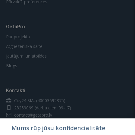
Pārvaldīt preferences
GetaPro
Par projektu
Atgriezeniskā saite
Jautājumi un atbildes
Blogs
Kontakti
City24 SIA, (40003692375)
28259069
(darba dien. 09-17)
contact@getapro.lv
Mums rūp jūsu konfidencialitāte