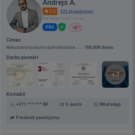
Andrejs A.
5.0
·
322 atsauksmes
Bija vietnē: Pirms 1 d. 5 st.
PRO
Cenas
Nekustamā īpašuma apdrošināšana
100,00€/darbs
Darbu piemēri
+7
Kontakti
+371 *** *** 88
E-pasts
WhatsApp
Piedāvāt pasūtījumu