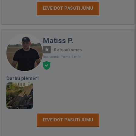
IZVEIDOT PASŪTĪJUMU
Matiss P.
·
0 atsauksmes
Bija vietnē: Pirms 5 mēn.
Darbu piemēri
IZVEIDOT PASŪTĪJUMU