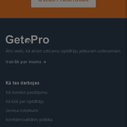
IZVEIDOT PASŪTĪJUMU
Ātrs veids, kā atrast uzticamu izpildītāju jebkuram uzdevumam.
Vairāk par mums
Kā tas darbojas
Kā izveidot pasūtījumu
Kā kļūt par izpildītāju
Servisa noteikumi
Konfidencialitātes politika