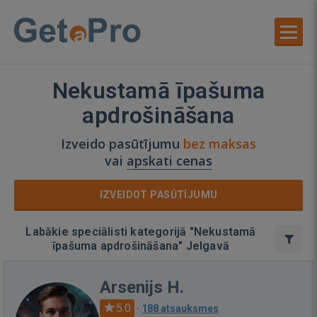
Nekustamā īpašuma
apdrošināšana
Izveido pasūtījumu
bez maksas
vai
apskati cenas
IZVEIDOT PASŪTĪJUMU
Labākie speciālisti kategorijā "Nekustamā
īpašuma apdrošināšana" Jelgavā
Arsenijs H.
5.0
·
188 atsauksmes