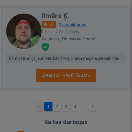
Ilmārs Ķ.
5.0
·
2 atsauksmes
Bija vietnē: Pirms 6 mēn.
Latviski, По-русски, English
Esmu strādīgs jaunietis kas brīvajā laikā mēģina piepelnīties
IZVEIDOT PASŪTĪJUMU
...
1
2
3
4
Kā tas darbojas