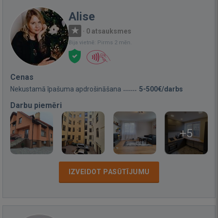
Alise
·
0 atsauksmes
Bija vietnē: Pirms 2 mēn.
Cenas
Nekustamā īpašuma apdrošināšana
5-500€/darbs
Darbu piemēri
+5
IZVEIDOT PASŪTĪJUMU