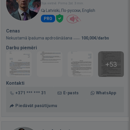
Bija vietnē: Pirms 2st. 3 min.
Latviski, По-русски, English
PRO
Cenas
Nekustamā īpašuma apdrošināšana
100,00€/darbs
Darbu piemēri
+53
Kontakti
+371 *** *** 31
E-pasts
WhatsApp
Piedāvāt pasūtījumu