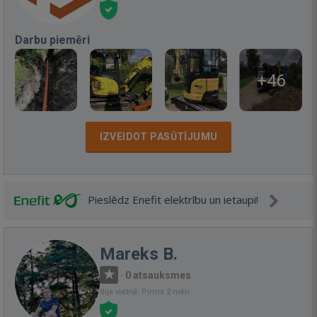
Darbu piemēri
+46
IZVEIDOT PASŪTĪJUMU
Pieslēdz Enefit elektrību un ietaupi!
Mareks B.
·
0 atsauksmes
Bija vietnē: Pirms 2 mēn.