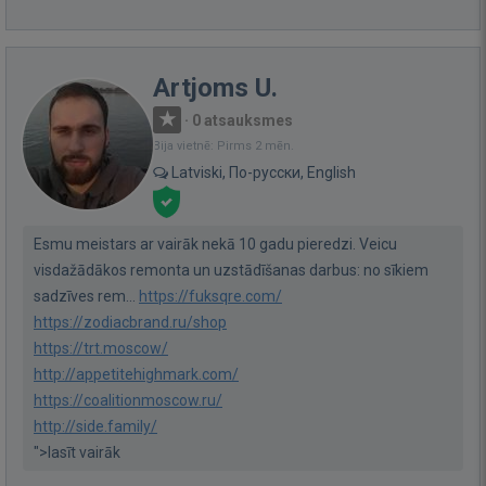
Artjoms U.
·
0 atsauksmes
Bija vietnē: Pirms 2 mēn.
Latviski, По-русски, English
Esmu meistars ar vairāk nekā 10 gadu pieredzi. Veicu
visdažādākos remonta un uzstādīšanas darbus: no sīkiem
sadzīves rem...
https://fuksqre.com/
https://zodiacbrand.ru/shop
https://trt.moscow/
http://appetitehighmark.com/
https://coalitionmoscow.ru/
http://side.family/
">lasīt vairāk