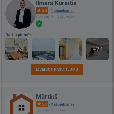
Ilmārs Kursītis
5.0
·
1 atsauksmes
Bija vietnē: Pirms 26 dienām
Darbu piemēri
+74
IZVEIDOT PASŪTĪJUMU
Mārtiņš
5.0
·
3 atsauksmes
Bija vietnē: Pirms 1 mēn.