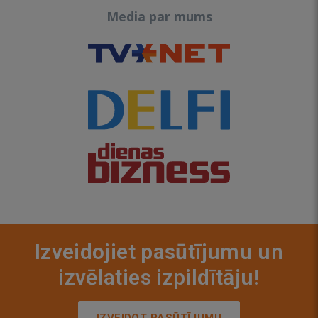
Media par mums
Izveidojiet pasūtījumu un
izvēlaties izpildītāju!