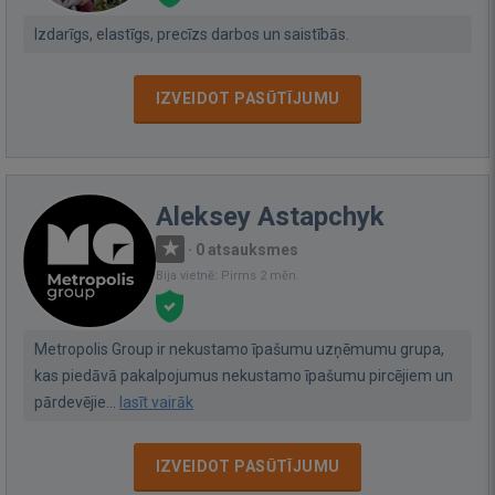
Izdarīgs, elastīgs, precīzs darbos un saistībās.
IZVEIDOT PASŪTĪJUMU
Aleksey Astapchyk
·
0 atsauksmes
Bija vietnē: Pirms 2 mēn.
Metropolis Group ir nekustamo īpašumu uzņēmumu grupa,
kas piedāvā pakalpojumus nekustamo īpašumu pircējiem un
pārdevējie...
lasīt vairāk
IZVEIDOT PASŪTĪJUMU