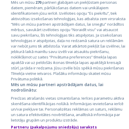
Mēs un mūsu
270
partneri glabājam un piekļūstam personas
datiem, piemēram, pārlūkošanas datiem vai unikālajiem
identifikatoriem jūsu ierīcē. Izvēloties opciju “Es piekrītu”, tiek
Valstis
aktivizētas izsekošanas tehnoloģijas, kas atbalsta zem virsraksta
Igaunija
“Mēs un mūsu partneri apstrādājam datus, lai sniegtu” norādītos
mērķus, savukārt izvēloties opciju “Noraidīt visu” vai atsaucot
Latvija
savu piekrišanu, šīs tehnoloģijas tiks atspējotas. Ja izsekošanas
tehnoloģijas ir atspējotas, daļa no redzamā satura un reklāmām
Lietuva
var nebūt jums tik atbilstoša. Varat atkārtoti piekļūt šai izvēlnei, lai
jebkurā laikā mainītu savu izvēli vai atsauktu piekrišanu,
noklikšķinot uz saites “Privātuma preferences” tīmekļa lapas
apakšā vai uz peldošās ikonas tīmekļa lapas apakšējā kreisajā
stūrī, ja tāda ir redzama. Jūsu izvēle būs spēkā mūsu piekrišanas
Tīmekļa vietne ietvaros. Plašāku informāciju skatiet mūsu
Privātuma politikā.
Mēs un mūsu partneri apstrādājam datus, lai
nodrošinātu:
City24.lv
CVbankas.lt
Precīzas atrašanās vietas izmantošana. Ierīces parametru aktīva
City24.ee
Kainos.lt
skenēšana identifikācijas nolūkā. Informācijas ievietošana ierīcē
un/vai piekļuve tai. Personalizētas reklāmas un saturs, reklāmu
GetaPro.lv
Paslaugos.lt
un satura efektivitātes novērtēšana, analītiskā informācija par
GetaPro.ee
auto24.ee
lietotāju grupām un produktu izstrāde.
Skelbiu.lt
KV.ee
Partneru (pakalpojumu sniedzēju) saraksts