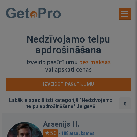
Nedzīvojamo telpu
apdrošināšana
Izveido pasūtījumu
bez maksas
vai
apskati cenas
IZVEIDOT PASŪTĪJUMU
Labākie speciālisti kategorijā "Nedzīvojamo
telpu apdrošināšana" Jelgavā
Arsenijs H.
5.0
·
188 atsauksmes