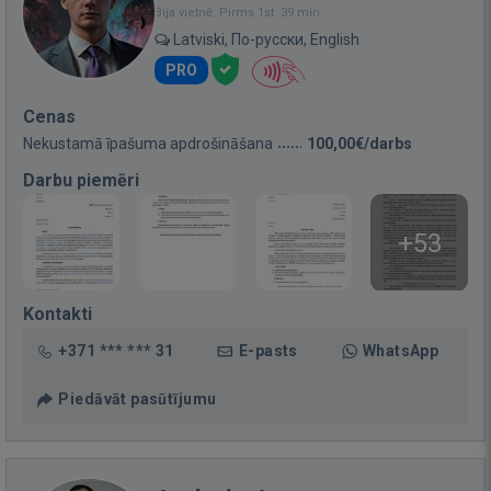
Bija vietnē: Pirms 1st. 39 min.
Latviski, По-русски, English
PRO
Cenas
Nekustamā īpašuma apdrošināšana
100,00€/darbs
Darbu piemēri
+53
Kontakti
+371 *** *** 31
E-pasts
WhatsApp
Piedāvāt pasūtījumu