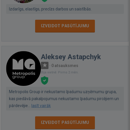
Izdarīgs, elastīgs, precīzs darbos un saistībās.
IZVEIDOT PASŪTĪJUMU
Aleksey Astapchyk
·
0 atsauksmes
Bija vietnē: Pirms 2 mēn.
Metropolis Group ir nekustamo īpašumu uzņēmumu grupa,
kas piedāvā pakalpojumus nekustamo īpašumu pircējiem un
pārdevējie...
lasīt vairāk
IZVEIDOT PASŪTĪJUMU