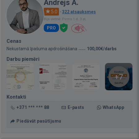
Andrejs A.
5.0
·
322 atsauksmes
Bija vietnē: Pirms 1 d. 3 st.
PRO
Cenas
Nekustamā īpašuma apdrošināšana
100,00€/darbs
Darbu piemēri
+7
Kontakti
+371 *** *** 88
E-pasts
WhatsApp
Piedāvāt pasūtījumu