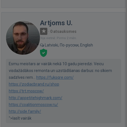
Artjoms U.
·
0 atsauksmes
Bija vietnē: Pirms 2 mēn.
Latviski, По-русски, English
Esmu meistars ar vairāk nekā 10 gadu pieredzi. Veicu
visdažādākos remonta un uzstādīšanas darbus: no sīkiem
sadzīves rem...
https://fuksqre.com/
https://zodiacbrand.ru/shop
https://trt.moscow/
http://appetitehighmark.com/
https://coalitionmoscow.ru/
http://side.family/
">lasīt vairāk