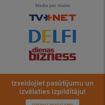
Media par mums
Izveidojiet pasūtījumu un
izvēlaties izpildītāju!