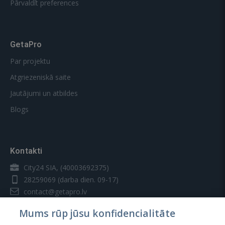
Pārvaldīt preferences
GetaPro
Par projektu
Atgriezeniskā saite
Jautājumi un atbildes
Blogs
Kontakti
City24 SIA, (40003692375)
28259069
(darba dien. 09-17)
contact@getapro.lv
Mums rūp jūsu konfidencialitāte