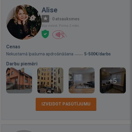
Alise
·
0 atsauksmes
Bija vietnē: Pirms 2 mēn.
Cenas
Nekustamā īpašuma apdrošināšana
5-500€/darbs
Darbu piemēri
+5
IZVEIDOT PASŪTĪJUMU