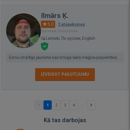
Ilmārs Ķ.
5.0
·
2 atsauksmes
Bija vietnē: Pirms 6 mēn.
Latviski, По-русски, English
Esmu strādīgs jaunietis kas brīvajā laikā mēģina piepelnīties
IZVEIDOT PASŪTĪJUMU
...
1
2
3
4
Kā tas darbojas