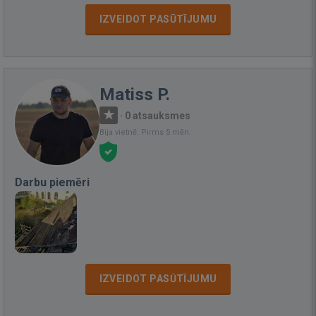
IZVEIDOT PASŪTĪJUMU
Matiss P.
·
0 atsauksmes
Bija vietnē: Pirms 5 mēn.
Darbu piemēri
IZVEIDOT PASŪTĪJUMU