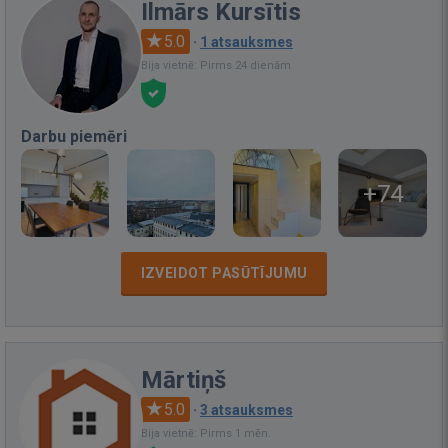
Ilmārs Kursītis
5.0
·
1 atsauksmes
Bija vietnē: Pirms 24 dienām
Darbu piemēri
+74
IZVEIDOT PASŪTĪJUMU
Mārtiņš
5.0
·
3 atsauksmes
Bija vietnē: Pirms 1 mēn.