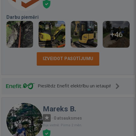
Darbu piemēri
+46
IZVEIDOT PASŪTĪJUMU
Pieslēdz Enefit elektrību un ietaupi!
Mareks B.
·
0 atsauksmes
Bija vietnē: Pirms 2 mēn.