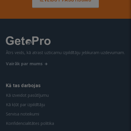
IZVEIDOT PASŪTĪJUMU
Ātrs veids, kā atrast uzticamu izpildītāju jebkuram uzdevumam.
Vairāk par mums
Kā tas darbojas
Kā izveidot pasūtījumu
Kā kļūt par izpildītāju
Servisa noteikumi
Konfidencialitātes politika