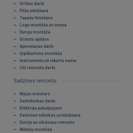
Grīdas darbi
Flīžu ieklāšana
Tapešu līmēšana
Logu montāža un maiņa
Durvju montāža
Griestu apdare
Apmešanas darbi
Ģipškartona montāža
Instrumentu un iekārtu noma
Citi remonta darbi
Sadzīves remonts
Mājas meistars
Santehnikas darbi
Elektriķa pakalpojumi
Sadzīves tehnikas uzstādīšana
Durvju un slēdzeņu remonts
Mēbeļu montāža