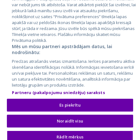
var nebūt jums tik atbilstoša. Varat atkārtoti piekļūt šai izvēlnei, lai
jebkurā laikā mainītu savu izvēli vai atsauktu piekrišanu,
noklikšķinot uz saites “Privātuma preferences” tīmekļa lapas
apakšā vai uz peldošās ikonas tīmekļa lapas apakšējā kreisajā
stūrī, ja tāda ir redzama. Jūsu izvēle būs spēkā mūsu piekrišanas
Tīmekļa vietne ietvaros. Plašāku informāciju skatiet mūsu
Privātuma politikā.
Mēs un mūsu partneri apstrādājam datus, lai
nodrošinātu:
City24.lv
CVbankas.lt
Precīzas atrašanās vietas izmantošana. Ierīces parametru aktīva
City24.ee
Kainos.lt
skenēšana identifikācijas nolūkā. Informācijas ievietošana ierīcē
GetaPro.lv
Paslaugos.lt
un/vai piekļuve tai. Personalizētas reklāmas un saturs, reklāmu
GetaPro.ee
auto24.ee
un satura efektivitātes novērtēšana, analītiskā informācija par
lietotāju grupām un produktu izstrāde.
Skelbiu.lt
KV.ee
Partneru (pakalpojumu sniedzēju) saraksts
Autoplius.lt
Osta.ee
Aruodas.lt
KuldneBörs.ee
Es piekrītu
Noraidīt visu
© 2026 GetaPro. Visas tiesības aizsargātas.
Rādīt mērķus