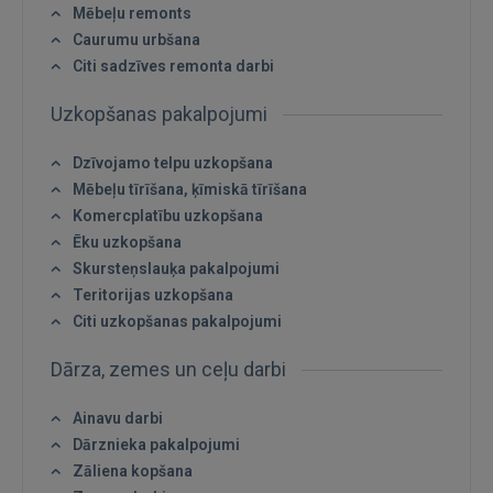
Mēbeļu remonts
Caurumu urbšana
Citi sadzīves remonta darbi
Uzkopšanas pakalpojumi
Dzīvojamo telpu uzkopšana
Mēbeļu tīrīšana, ķīmiskā tīrīšana
Komercplatību uzkopšana
Ēku uzkopšana
Skursteņslauķa pakalpojumi
Teritorijas uzkopšana
Citi uzkopšanas pakalpojumi
Dārza, zemes un ceļu darbi
Ainavu darbi
Dārznieka pakalpojumi
Ienākt
Zāliena kopšana