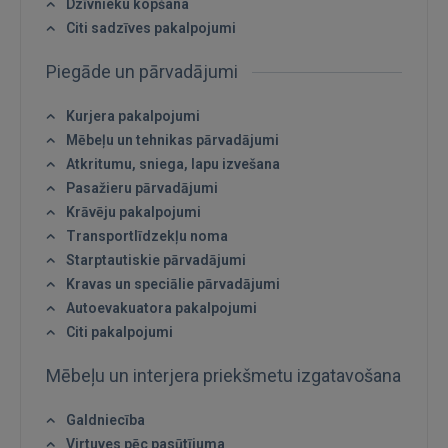
Dzīvnieku kopšana
REĢISTRĀCIJA
Citi sadzīves pakalpojumi
Piegāde un pārvadājumi
Kurjera pakalpojumi
Mēbeļu un tehnikas pārvadājumi
Atkritumu, sniega, lapu izvešana
Pasažieru pārvadājumi
Krāvēju pakalpojumi
Transportlīdzekļu noma
Starptautiskie pārvadājumi
Kravas un speciālie pārvadājumi
Autoevakuatora pakalpojumi
Citi pakalpojumi
Mēbeļu un interjera priekšmetu izgatavošana
Galdniecība
Virtuves pēc pasūtījuma