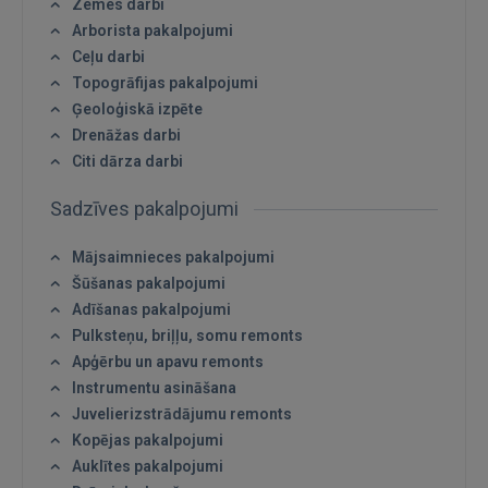
Zemes darbi
Arborista pakalpojumi
Ceļu darbi
Topogrāfijas pakalpojumi
Ģeoloģiskā izpēte
Drenāžas darbi
IENĀKT
Citi dārza darbi
Aizmirsāt paroli?
Atcerēties?
Sadzīves pakalpojumi
Mājsaimnieces pakalpojumi
FACEBOOK
Šūšanas pakalpojumi
Adīšanas pakalpojumi
GOOGLE
Pulksteņu, briļļu, somu remonts
Apģērbu un apavu remonts
Instrumentu asināšana
 Sign in with Apple
Juvelierizstrādājumu remonts
Kopējas pakalpojumi
Vēl neesat reģistrējies?
Auklītes pakalpojumi