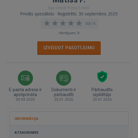
Bija vietnē: Pirms 5 mēn.
Privāts speciālists · Reģistrēts: 30 septembris 2025
0,0 / 5
Vērtējumi: 0
IZVEIDOT PASŪTĪJUMU
E-pasta adrese ir
Dokumenti ir
Pārbaudīts
apstiprināta
pārbaudīti
izpildītājs
30.09.2025
20.01.2026
20.01.2026
INFORMĀCIJA
ATSAUKSMES