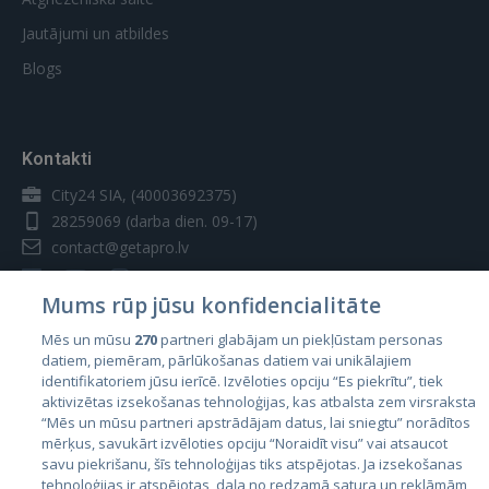
Jautājumi un atbildes
Blogs
Kontakti
City24 SIA, (40003692375)
28259069
(darba dien. 09-17)
contact@getapro.lv
Mums rūp jūsu konfidencialitāte
Mēs un mūsu
270
partneri glabājam un piekļūstam personas
datiem, piemēram, pārlūkošanas datiem vai unikālajiem
Valstis
identifikatoriem jūsu ierīcē. Izvēloties opciju “Es piekrītu”, tiek
aktivizētas izsekošanas tehnoloģijas, kas atbalsta zem virsraksta
Igaunija
“Mēs un mūsu partneri apstrādājam datus, lai sniegtu” norādītos
Latvija
mērķus, savukārt izvēloties opciju “Noraidīt visu” vai atsaucot
savu piekrišanu, šīs tehnoloģijas tiks atspējotas. Ja izsekošanas
Lietuva
tehnoloģijas ir atspējotas, daļa no redzamā satura un reklāmām