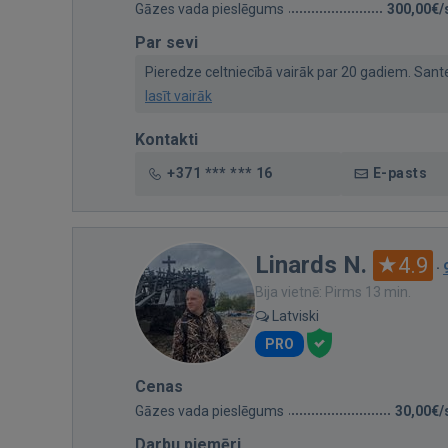
Gāzes vada pieslēgums
300,00€/
Par sevi
Pieredze celtniecībā vairāk par 20 gadiem. Santehn
lasīt vairāk
Kontakti
+371 *** *** 16
E-pasts
Linards N.
4.9
·
Bija vietnē: Pirms 13 min.
Latviski
PRO
Cenas
Gāzes vada pieslēgums
30,00€/
Darbu piemēri