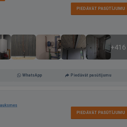
PIEDĀVĀT PASŪTĪJUMU
+416
WhatsApp
Piedāvāt pasūtījumu
sauksmes
PIEDĀVĀT PASŪTĪJUMU