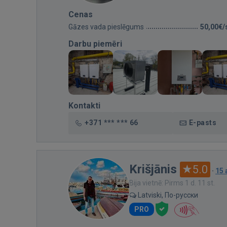
Cenas
Gāzes vada pieslēgums
50,00€/
Darbu piemēri
Kontakti
+371 *** *** 66
E-pasts
Krišjānis
5.0
·
15
Bija vietnē: Pirms 1 d. 11 st.
Latviski, По-русски
PRO