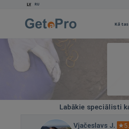
LV
RU
Kā tas
Labākie speciālisti 
Vjačeslavs J.
5