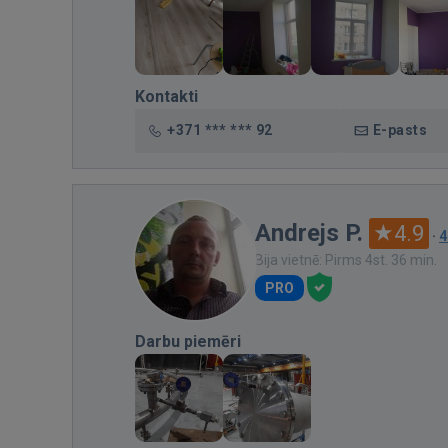
Kontakti
+371 *** *** 92
E-pasts
Andrejs P.
4.9
·
4
Bija vietnē: Pirms 4st. 36 min.
PRO
Darbu piemēri