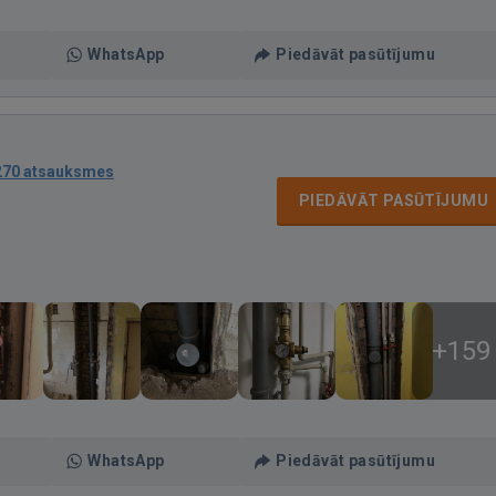
WhatsApp
Piedāvāt pasūtījumu
270 atsauksmes
PIEDĀVĀT PASŪTĪJUMU
+159
WhatsApp
Piedāvāt pasūtījumu