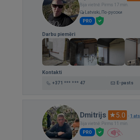
Bija vietnē: Pirms 17 min.
Latviski, По-русски
PRO
Darbu piemēri
Kontakti
+371 *** *** 47
E-pasts
Dmitrijs
5.0
·
1 at
Bija vietnē: Pirms 11 min.
PRO