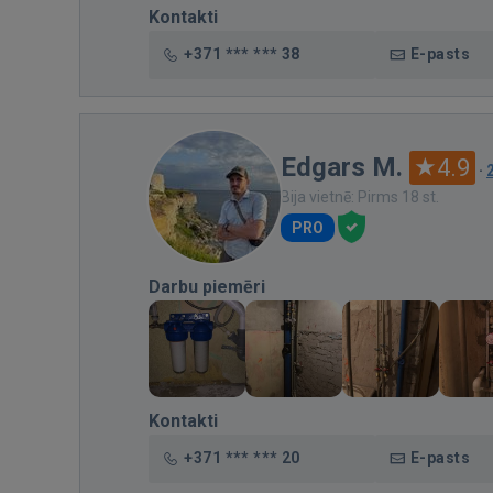
Kontakti
+371 *** *** 38
E-pasts
Edgars M.
4.9
·
Bija vietnē: Pirms 18 st.
PRO
Darbu piemēri
Kontakti
+371 *** *** 20
E-pasts