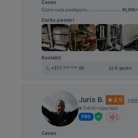
Cenas
Gāzes vada pieslēgums
40,00€/
Darbu piemēri
Kontakti
+371 *** *** 60
E-pasts
Juris B.
4.9
·
1159
Šobrīd mājas lapā
PRO
Cenas