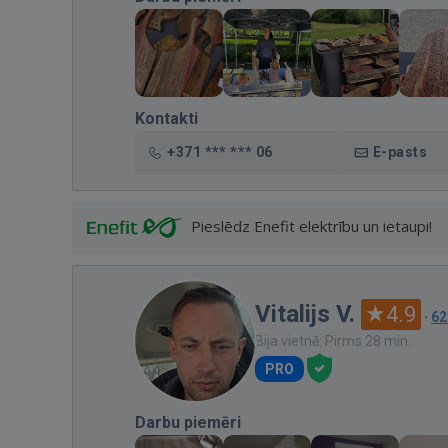
Kontakti
+371 *** *** 06
E-pasts
Pieslēdz Enefit elektrību un ietaupi!
Vitalijs V.
4.9
·
62
Bija vietnē: Pirms 28 min.
PRO
Darbu piemēri