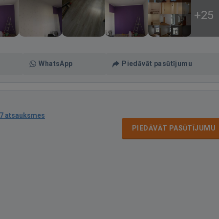
+25
WhatsApp
Piedāvāt pasūtījumu
7 atsauksmes
PIEDĀVĀT PASŪTĪJUMU