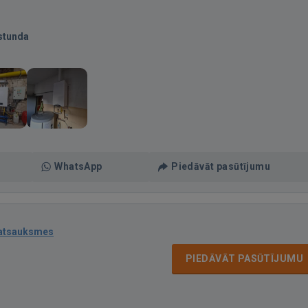
stunda
WhatsApp
Piedāvāt pasūtījumu
 atsauksmes
PIEDĀVĀT PASŪTĪJUMU