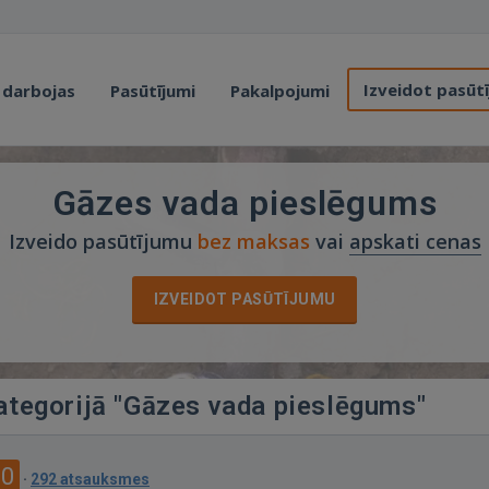
Izveidot pasūt
 darbojas
Pasūtījumi
Pakalpojumi
Gāzes vada pieslēgums
Izveido pasūtījumu
bez maksas
vai
apskati cenas
IZVEIDOT PASŪTĪJUMU
kategorijā "Gāzes vada pieslēgums"
.0
·
292 atsauksmes