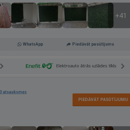
+41
WhatsApp
Piedāvāt pasūtījumu
Elektroauto ātrās uzlādes tīkls
3 atsauksmes
PIEDĀVĀT PASŪTĪJUMU