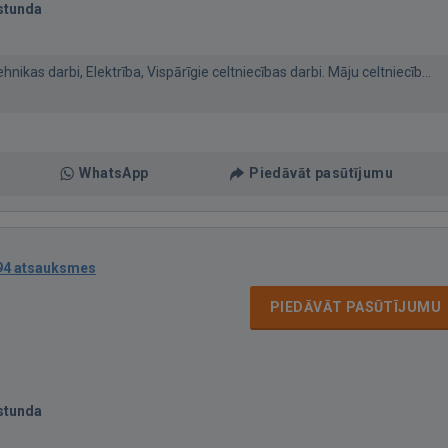
stunda
ikas darbi, Elektrība, Vispārīgie celtniecības darbi. Māju celtniecīb...
WhatsApp
Piedāvāt pasūtījumu
94 atsauksmes
PIEDĀVĀT PASŪTĪJUMU
stunda