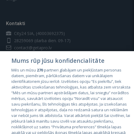
Kontakti
City24 SIA, (40003692375)
28259069
(darba dien. 09-17)
contact@getapro.lv
Mums rūp jūsu konfidencialitāte
Mēs un mūsu
270
partneri glabājam un piekļūstam personas
datiem, piemēram, pārlūkošanas datiem vai unikālajiem
identifikatoriem jūsu ierīcē. Izvēloties opciju “Es piekrītu”, tiek
Valstis
aktivizētas izsekošanas tehnoloģijas, kas atbalsta zem virsraksta
Igaunija
“Mēs un mūsu partneri apstrādājam datus, lai sniegtu” norādītos
mērķus, savukārt izvēloties opciju “Noraidīt visu” vai atsaucot
Latvija
savu piekrišanu, šīs tehnoloģijas tiks atspējotas. Ja izsekošanas
tehnoloģijas ir atspējotas, daļa no redzamā satura un reklāmām
Lietuva
var nebūt jums tik atbilstoša. Varat atkārtoti piekļūt šai izvēlnei, lai
jebkurā laikā mainītu savu izvēli vai atsauktu piekrišanu,
noklikšķinot uz saites “Privātuma preferences” tīmekļa lapas
apakšā vai uz peldošās ikonas tīmekļa lapas apakšējā kreisajā