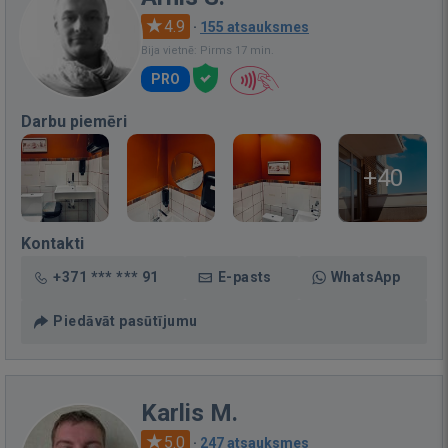
4.9
·
155 atsauksmes
Bija vietnē: Pirms 17 min.
PRO
Darbu piemēri
+40
Kontakti
+371 *** *** 91
E-pasts
WhatsApp
Piedāvāt pasūtījumu
Karlis M.
5.0
·
247 atsauksmes