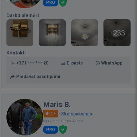
PRO
Darbu piemēri
+233
Kontakti
+371 *** *** 20
E-pasts
WhatsApp
Piedāvāt pasūtījumu
Maris B.
4.9
·
86 atsauksmes
Bija vietnē: Pirms 32 min.
PRO