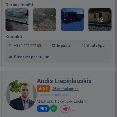
Darbu piemēri
+2
Kontakti
+371 *** *** 83
E-pasts
WhatsApp
Piedāvāt pasūtījumu
Andis Liepiņlauskis
5.0
·
45 atsauksmes
Bija vietnē: Pirms 18 st.
Latviski, По-русски, English
PRO