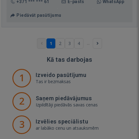
+371 *** *** 61
E-pasts
WhatsApp
Piedāvāt pasūtījumu
...
1
2
3
4
Kā tas darbojas
1
Izveido pasūtījumu
Tas ir bezmaksas
2
Saņem piedāvājumus
Izpildītāji piedāvās savas cenas
3
Izvēlies speciālistu
ar labāko cenu un atsauksmēm