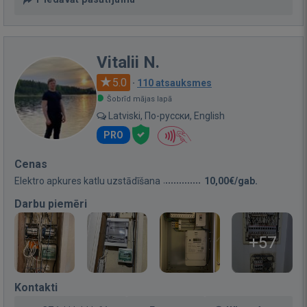
Vitalii N.
5.0
·
110 atsauksmes
Šobrīd mājas lapā
Latviski, По-русски, English
PRO
Cenas
Elektro apkures katlu uzstādīšana
10,00€/gab.
Darbu piemēri
+57
Kontakti