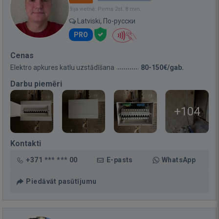
Bija vietnē: Pirms 2st. 8 min.
Latviski, По-русски
PRO
Cenas
Elektro apkures katlu uzstādīšana
80-150€/gab.
Darbu piemēri
+104
Kontakti
+371 *** *** 00
E-pasts
WhatsApp
Piedāvāt pasūtījumu