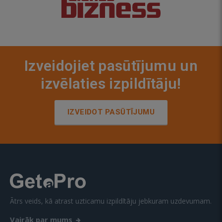
Izveidojiet pasūtījumu un
izvēlaties izpildītāju!
IZVEIDOT PASŪTĪJUMU
Ātrs veids, kā atrast uzticamu izpildītāju jebkuram uzdevumam.
Vairāk par mums