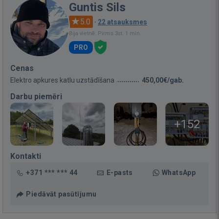
Guntis Sils
5.0
·
22 atsauksmes
Bija vietnē: Pirms 3st. 1 min.
PRO
Cenas
Elektro apkures katlu uzstādīšana
450,00€/gab.
Darbu piemēri
+152
Kontakti
+371 *** *** 44
E-pasts
WhatsApp
Piedāvāt pasūtījumu