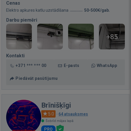
Cenas
Elektro apkures katlu uzstādīšana
50-500€/gab.
Darbu piemēri
+85
Kontakti
+371 *** *** 00
E-pasts
WhatsApp
Piedāvāt pasūtījumu
Brīnišķīgi
5.0
·
64 atsauksmes
Šobrīd mājas lapā
PRO