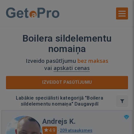
Boilera sildelementu
nomaiņa
Izveido pasūtījumu
bez maksas
vai
apskati cenas
IZVEIDOT PASŪTĪJUMU
Labākie speciālisti kategorijā "Boilera
sildelementu nomaiņa" Daugavpilī
Andrejs K.
4.9
·
209 atsauksmes