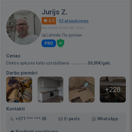
Jurijs Z.
4.9
·
53 atsauksmes
Bija vietnē: Pirms 3st. 2 min.
Latviski, По-русски
PRO
Cenas
Elektro apkures katlu uzstādīšana
50,00€/gab.
Darbu piemēri
+228
Kontakti
+371 *** *** 05
E-pasts
WhatsApp
Piedāvāt pasūtījumu