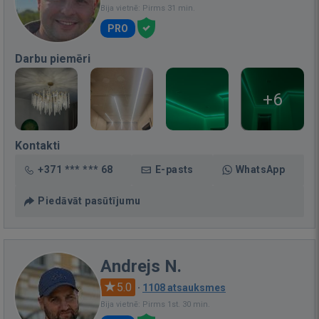
Bija vietnē: Pirms 31 min.
PRO
Darbu piemēri
+6
Kontakti
+371 *** *** 68
E-pasts
WhatsApp
Piedāvāt pasūtījumu
Andrejs N.
5.0
·
1108 atsauksmes
Bija vietnē: Pirms 1st. 30 min.