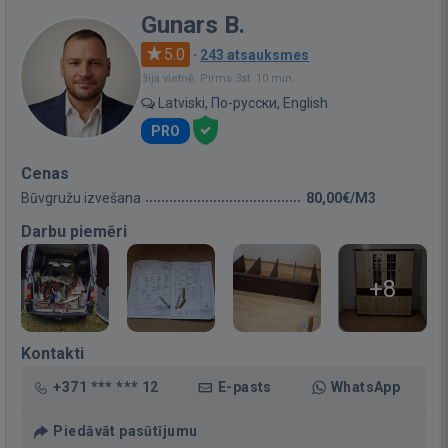
Gunars B.
5.0
·
243 atsauksmes
Bija vietnē: Pirms 3st. 10 min.
Latviski, По-русски, English
PRO
Cenas
Būvgružu izvešana
80,00€/M3
Darbu piemēri
+8
Kontakti
+371 *** *** 12
E-pasts
WhatsApp
Piedāvāt pasūtījumu