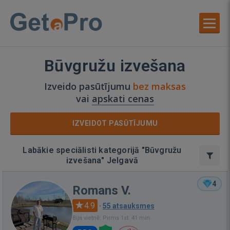
Būvgružu izvešana
Izveido pasūtījumu
bez maksas
vai
apskati cenas
IZVEIDOT PASŪTĪJUMU
Labākie speciālisti kategorijā "Būvgružu
izvešana" Jelgavā
4
Romans V.
4.9
·
55 atsauksmes
Bija vietnē: Pirms 1st. 41 min.