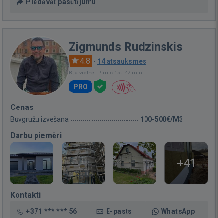
Piedāvāt pasūtījumu
Zigmunds Rudzinskis
4.8
·
14 atsauksmes
Bija vietnē: Pirms 1st. 47 min.
PRO
Cenas
Būvgružu izvešana
100-500€/M3
Darbu piemēri
+41
Kontakti
+371 *** *** 56
E-pasts
WhatsApp