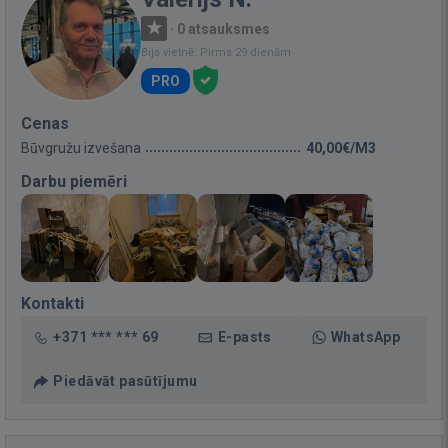
·
0 atsauksmes
Bija vietnē: Pirms 29 dienām
PRO
Cenas
Būvgružu izvešana
40,00€/M3
Darbu piemēri
Kontakti
+371 *** *** 69
E-pasts
WhatsApp
Piedāvāt pasūtījumu