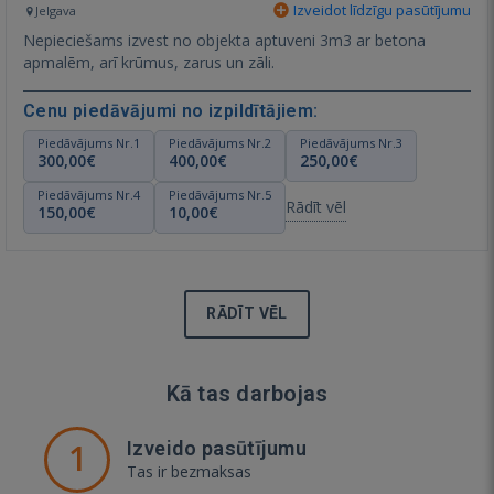
Izveidot līdzīgu pasūtījumu
Jelgava
Nepieciešams izvest no objekta aptuveni 3m3 ar betona
apmalēm, arī krūmus, zarus un zāli.
Cenu piedāvājumi no izpildītājiem:
Piedāvājums Nr.1
Piedāvājums Nr.2
Piedāvājums Nr.3
300,00€
400,00€
250,00€
Piedāvājums Nr.4
Piedāvājums Nr.5
Rādīt vēl
150,00€
10,00€
RĀDĪT VĒL
Kā tas darbojas
1
Izveido pasūtījumu
Tas ir bezmaksas