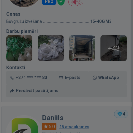
PRO
Cenas
Būvgružu izvešana
15-40€/M3
Darbu piemēri
+43
Kontakti
+371 *** *** 80
E-pasts
WhatsApp
Piedāvāt pasūtījumu
4
Daniils
5.0
·
15 atsauksmes