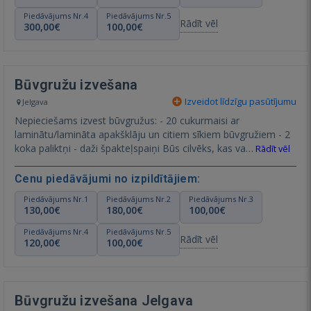
Piedāvājums Nr.4
Piedāvājums Nr.5
Rādīt vēl
300,00€
100,00€
Būvgružu izvešana
Izveidot līdzīgu pasūtījumu
Jelgava
Nepieciešams izvest būvgružus: - 20 cukurmaisi ar
laminātu/lamināta apakšklāju un citiem sīkiem būvgružiem - 2
koka paliktņi - daži špakteļspaiņi Būs cilvēks, kas va…
Rādīt vēl
Cenu piedāvājumi no izpildītājiem:
Piedāvājums Nr.1
Piedāvājums Nr.2
Piedāvājums Nr.3
130,00€
180,00€
100,00€
Piedāvājums Nr.4
Piedāvājums Nr.5
Rādīt vēl
120,00€
100,00€
Būvgružu izvešana Jelgava