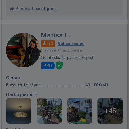
Piedāvāt pasūtījumu
Matīss L.
5.0
·
6 atsauksmes
Bija vietnē: Pirms 2 dienām
Latviski, По-русски, English
PRO
Cenas
Būvgružu izvešana
40-100€/M3
Darbu piemēri
+45