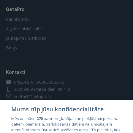
GetaPro
Par projektu
Atgriezeniskā saite
Jautājumi un atbildes
Blogs
Kontakti
City24 SIA, (40003692375)
28259069
(darba dien. 09-17)
contact@getapro.lv
Mums rūp jūsu konfidencialitāte
Mēs un mūsu
270
partneri glabājam un piekļūstam personas
datiem, piemēram, pārlūkošanas datiem vai unikālajiem
identifikatoriem jūsu ierīcē. Izvēloties opciju “Es piekrītu”, tiek
Valstis