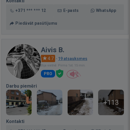
Kontakti
+371 *** *** 12
E-pasts
WhatsApp
Piedāvāt pasūtījumu
Aivis B.
4.7
·
19 atsauksmes
Bija vietnē: Pirms 1st. 15 min.
PRO
Darbu piemēri
+113
Kontakti