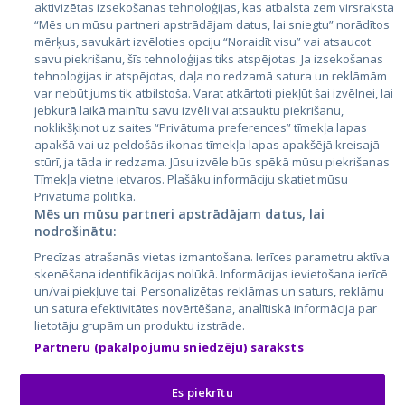
aktivizētas izsekošanas tehnoloģijas, kas atbalsta zem virsraksta
Igaunija
“Mēs un mūsu partneri apstrādājam datus, lai sniegtu” norādītos
mērķus, savukārt izvēloties opciju “Noraidīt visu” vai atsaucot
Latvija
savu piekrišanu, šīs tehnoloģijas tiks atspējotas. Ja izsekošanas
tehnoloģijas ir atspējotas, daļa no redzamā satura un reklāmām
Lietuva
var nebūt jums tik atbilstoša. Varat atkārtoti piekļūt šai izvēlnei, lai
jebkurā laikā mainītu savu izvēli vai atsauktu piekrišanu,
noklikšķinot uz saites “Privātuma preferences” tīmekļa lapas
apakšā vai uz peldošās ikonas tīmekļa lapas apakšējā kreisajā
stūrī, ja tāda ir redzama. Jūsu izvēle būs spēkā mūsu piekrišanas
Tīmekļa vietne ietvaros. Plašāku informāciju skatiet mūsu
Privātuma politikā.
Mēs un mūsu partneri apstrādājam datus, lai
nodrošinātu:
City24.lv
CVbankas.lt
Precīzas atrašanās vietas izmantošana. Ierīces parametru aktīva
City24.ee
Kainos.lt
skenēšana identifikācijas nolūkā. Informācijas ievietošana ierīcē
un/vai piekļuve tai. Personalizētas reklāmas un saturs, reklāmu
GetaPro.lv
Paslaugos.lt
un satura efektivitātes novērtēšana, analītiskā informācija par
GetaPro.ee
auto24.ee
lietotāju grupām un produktu izstrāde.
Skelbiu.lt
KV.ee
Partneru (pakalpojumu sniedzēju) saraksts
Autoplius.lt
Osta.ee
Aruodas.lt
KuldneBörs.ee
Es piekrītu