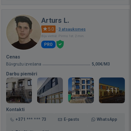
Arturs L.
5.0
·
3 atsauksmes
Bija vietnē: Pirms 1st. 2 min.
PRO
Cenas
Būvgružu izvešana
5,00€/M3
Darbu piemēri
+11
Kontakti
+371 *** *** 73
E-pasts
WhatsApp