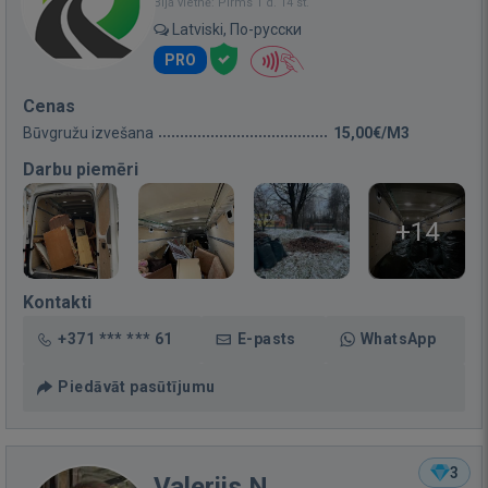
Bija vietnē: Pirms 1 d. 14 st.
Latviski, По-русски
PRO
Cenas
Būvgružu izvešana
15,00€/M3
Darbu piemēri
+14
Kontakti
+371 *** *** 61
E-pasts
WhatsApp
Piedāvāt pasūtījumu
3
Valerijs N.