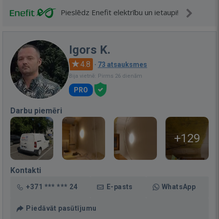
Pieslēdz Enefit elektrību un ietaupi!
Igors K.
4.8
·
73 atsauksmes
Bija vietnē: Pirms 26 dienām
PRO
Darbu piemēri
+129
Kontakti
+371 *** *** 24
E-pasts
WhatsApp
Piedāvāt pasūtījumu