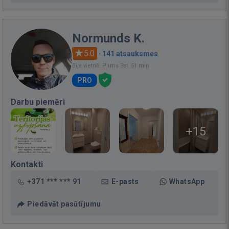
Normunds K.
5.0
·
141 atsauksmes
Bija vietnē: Pirms 3st. 51 min.
PRO
Darbu piemēri
+15
Kontakti
+371 *** *** 91
E-pasts
WhatsApp
Piedāvāt pasūtījumu