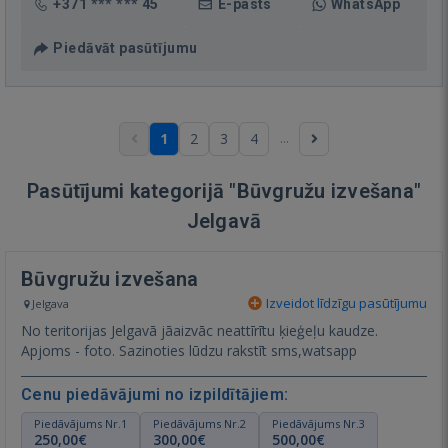
+371 *** *** 45
E-pasts
WhatsApp
Piedāvāt pasūtījumu
...
1
2
3
4
Pasūtījumi kategorijā "Būvgružu izvešana"
Jelgavā
Būvgružu izvešana
Izveidot līdzīgu pasūtījumu
Jelgava
No teritorijas Jelgavā jāaizvāc neattīrītu ķieģeļu kaudze.
Apjoms - foto. Sazinoties lūdzu rakstīt sms,watsapp
Cenu piedāvājumi no izpildītājiem:
Piedāvājums Nr.1
Piedāvājums Nr.2
Piedāvājums Nr.3
250,00€
300,00€
500,00€