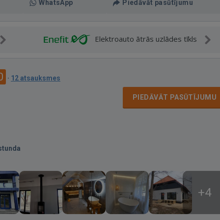
WhatsApp
Piedāvāt pasūtījumu
Elektroauto ātrās uzlādes tīkls
0
·
12 atsauksmes
PIEDĀVĀT PASŪTĪJUMU
stunda
+4