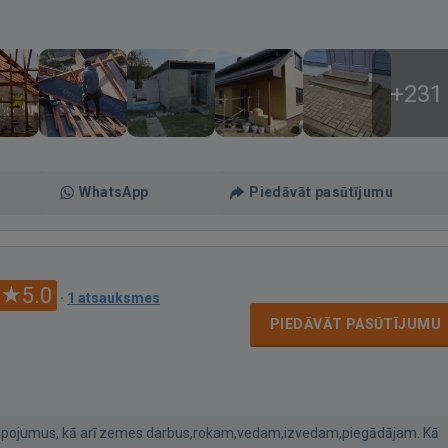
+231
WhatsApp
Piedāvāt pasūtījumu
5.0
·
1 atsauksmes
PIEDĀVĀT PASŪTĪJUMU
pojumus, kā arī zemes darbus,rokam,vedam,izvedam,piegādājam. Kā