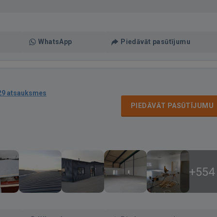
WhatsApp
Piedāvāt pasūtījumu
29 atsauksmes
PIEDĀVĀT PASŪTĪJUMU
+554