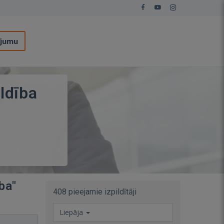
ījumu
ldība
ba"
408 pieejamie izpildītāji
Liepāja