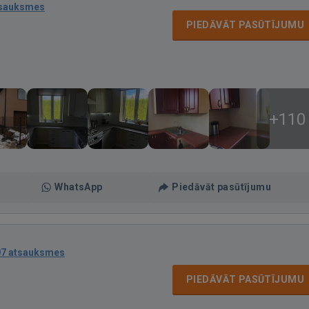
tsauksmes
PIEDĀVĀT PASŪTĪJUMU
+110
WhatsApp
Piedāvāt pasūtījumu
07 atsauksmes
PIEDĀVĀT PASŪTĪJUMU