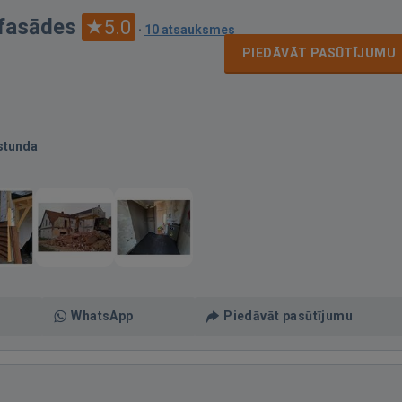
 fasādes
5.0
·
10 atsauksmes
PIEDĀVĀT PASŪTĪJUMU
stunda
WhatsApp
Piedāvāt pasūtījumu