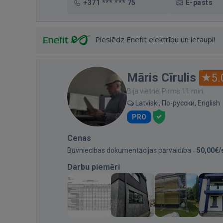
+371 *** *** 75
E-pasts
Pieslēdz Enefit elektrību un ietaupi!
Māris Cīrulis
5.
Bija vietnē: Pirms 11 min.
Latviski, По-русски, English
PRO
Cenas
Būvniecības dokumentācijas pārvaldība
50,00€/
Darbu piemēri