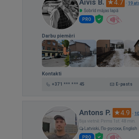
Aivis B.
4.7
·
19 a
Šobrīd mājas lapā
PRO
Darbu piemēri
Kontakti
+371 *** *** 45
E-pasts
Antons P.
4.9
·
1
Bija vietnē: Pirms 1st. 48 min.
Latviski, По-русски, English
PRO