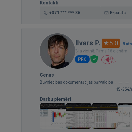
Kontakti
+371 *** *** 36
E-pasts
Ilvars P.
5.0
·
8 at
Bija vietnē: Pirms 16 dienām
PRO
Cenas
Būvniecības dokumentācijas pārvaldība
15-35€/
Darbu piemēri