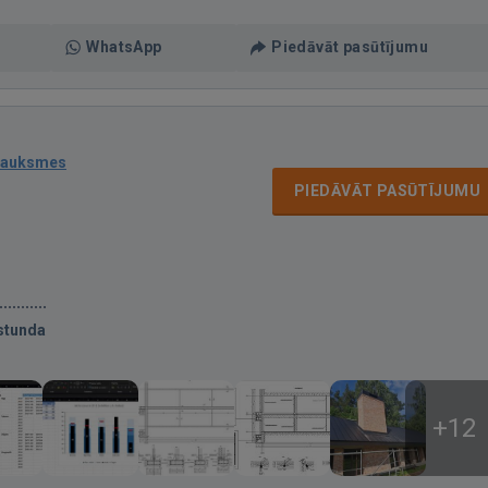
WhatsApp
Piedāvāt pasūtījumu
sauksmes
PIEDĀVĀT PASŪTĪJUMU
stunda
+12