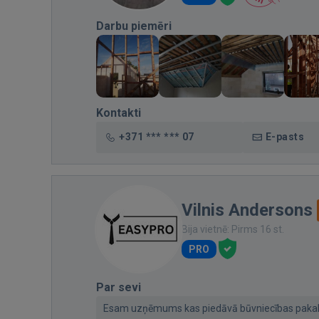
Darbu piemēri
Kontakti
+371 *** *** 07
E-pasts
Vilnis Andersons
Bija vietnē: Pirms 16 st.
PRO
Par sevi
Esam uzņēmums kas piedāvā būvniecības pakal