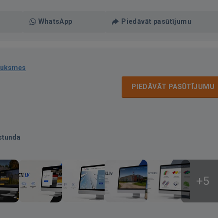
WhatsApp
Piedāvāt pasūtījumu
auksmes
PIEDĀVĀT PASŪTĪJUMU
stunda
+5