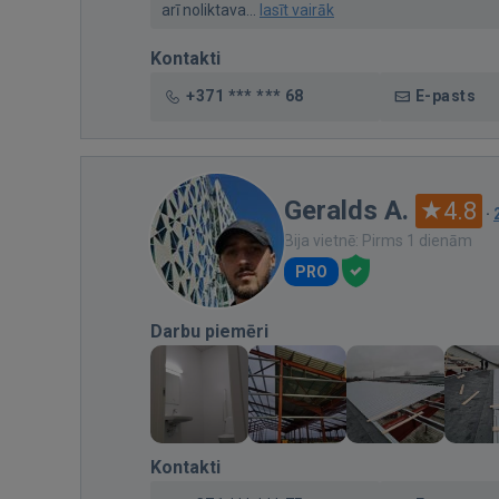
arī noliktava...
lasīt vairāk
Kontakti
+371 *** *** 68
E-pasts
Geralds A.
4.8
·
Bija vietnē: Pirms 1 dienām
PRO
Darbu piemēri
Kontakti