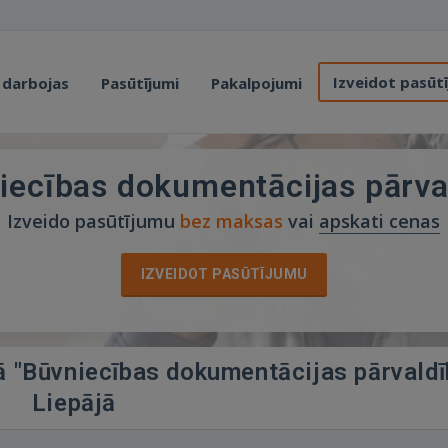
Izveidot pasūt
 darbojas
Pasūtījumi
Pakalpojumi
iecības dokumentācijas pārva
Izveido pasūtījumu
bez maksas
vai
apskati cenas
IZVEIDOT PASŪTĪJUMU
jā "Būvniecības dokumentācijas pārvaldī
Liepājā