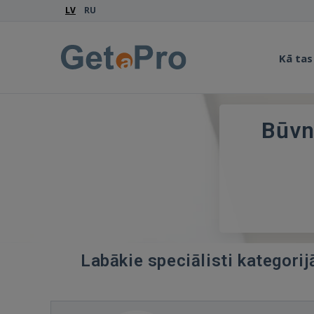
LV
RU
Kā tas
Būvn
Labākie speciālisti kategori