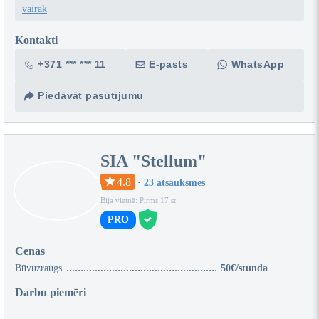
vairāk
Kontakti
+371 *** *** 11
E-pasts
WhatsApp
Piedāvāt pasūtījumu
SIA "Stellum"
4.8
·
23 atsauksmes
Bija vietnē: Pirms 17 st.
PRO
Cenas
Būvuzraugs
50€/stunda
Darbu piemēri