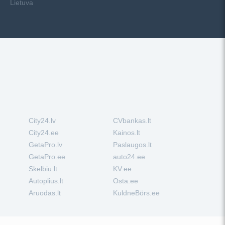
Lietuva
City24.lv
CVbankas.lt
City24.ee
Kainos.lt
GetaPro.lv
Paslaugos.lt
GetaPro.ee
auto24.ee
Skelbiu.lt
KV.ee
Autoplius.lt
Osta.ee
Aruodas.lt
KuldneBörs.ee