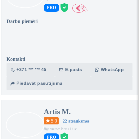
PRO
Darbu piemēri
Kontakti
+371 *** *** 45
E-pasts
WhatsApp
Piedāvāt pasūtījumu
Artis M.
5.0
·
22 atsauksmes
Bija vietnē: Pirms 14 st.
PRO