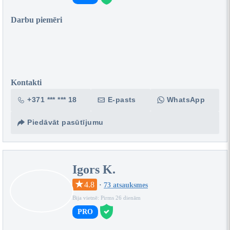
Darbu piemēri
Kontakti
+371 *** *** 18
E-pasts
WhatsApp
Piedāvāt pasūtījumu
Igors K.
4.8
·
73 atsauksmes
Bija vietnē: Pirms 26 dienām
PRO