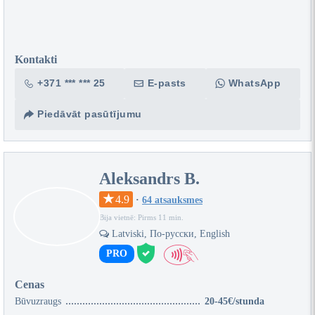
Kontakti
+371 *** *** 25
E-pasts
WhatsApp
Piedāvāt pasūtījumu
Aleksandrs B.
4.9
·
64 atsauksmes
Bija vietnē: Pirms 11 min.
Latviski, По-русски, English
PRO
Cenas
Būvuzraugs
20-45€/stunda