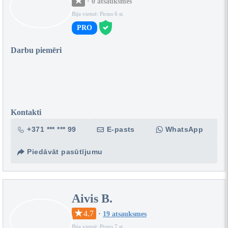
·
0 atsauksmes
Bija vietnē: Pirms 6 st.
PRO
Darbu piemēri
Kontakti
+371 *** *** 99
E-pasts
WhatsApp
Piedāvāt pasūtījumu
Aivis B.
4.7
·
19 atsauksmes
Bija vietnē: Pirms 7 st.