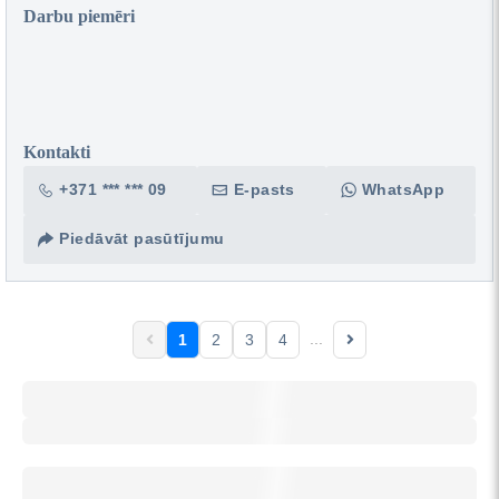
Darbu piemēri
Kontakti
+371 *** *** 09
E-pasts
WhatsApp
Piedāvāt pasūtījumu
...
1
2
3
4
Darba izmaksas
GetaPro izpildītāju norādītās vidējās cenas