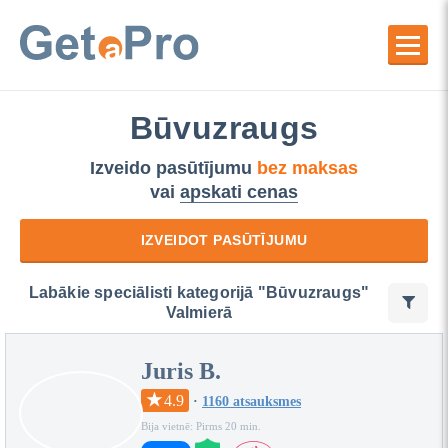
Būvuzraugs
Izveido pasūtījumu
bez maksas
vai
apskati cenas
IZVEIDOT PASŪTĪJUMU
Labākie speciālisti kategorijā "Būvuzraugs"
Valmierā
Juris B.
4.9
·
1160 atsauksmes
Bija vietnē: Pirms 20 min.