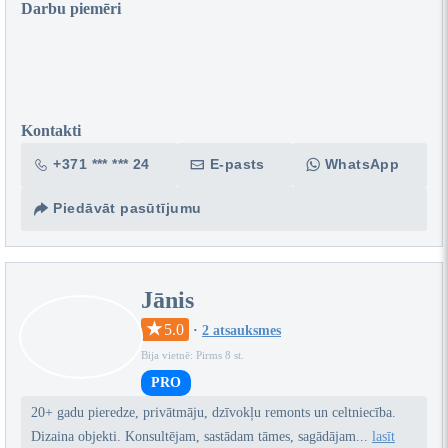
Darbu piemēri
Kontakti
+371 *** *** 24
E-pasts
WhatsApp
Piedāvāt pasūtījumu
Jānis
5.0
·
2 atsauksmes
Bija vietnē: Pirms 8 st.
PRO
20+ gadu pieredze, privātmāju, dzīvokļu remonts un celtniecība.
Dizaina objekti. Konsultējam, sastādam tāmes, sagādājam...
lasīt