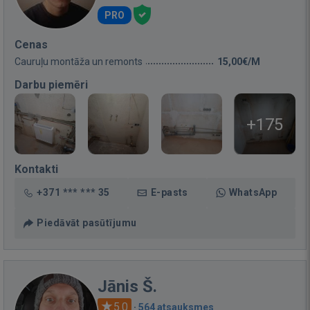
PRO
Cenas
Cauruļu montāža un remonts
15,00€/M
Darbu piemēri
+175
Kontakti
+371 *** *** 35
E-pasts
WhatsApp
Piedāvāt pasūtījumu
Jānis Š.
5.0
·
564 atsauksmes