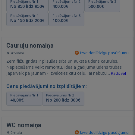
Piedāvājums Nr.1
Piedāvājums Nr.2
Piedāvājums Nr.3
No 850 līdz 950€
400,00€
500,00€
Piedāvājums Nr.4
Piedāvājums Nr.5
No 150 līdz 200€
100,00€
Cauruļu nomaiņa
Izveidot līdzīgu pasūtījumu
Brīvkalni
Zem flīžu grīdas ir plīsušas siltā un aukstā ūdens caurules.
Nepieciešams veikt remontu. Ideālā gadījumā ūdens trubas
jāpārvelk pa jaunam - izvēloties citu ceļu, lai nebūtu…
Rādīt vēl
Cenu piedāvājumi no izpildītājiem:
Piedāvājums Nr.1
Piedāvājums Nr.2
40,00€
No 200 līdz 300€
WC nomaiņa
Izveidot līdzīgu pasūtījumu
Jūrmala