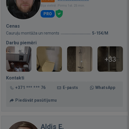
Bija vietnē: Pirms 1st. 25 min.
PRO
Cenas
Cauruļu montāža un remonts
5-15€/M
Darbu piemēri
+33
Kontakti
+371 *** *** 76
E-pasts
WhatsApp
Piedāvāt pasūtījumu
Aldis E.