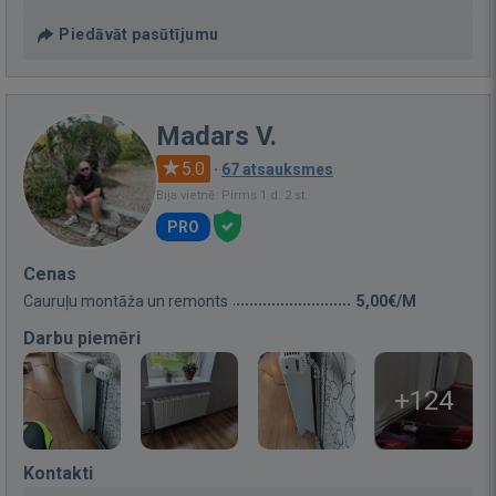
Piedāvāt pasūtījumu
Madars V.
5.0
·
67 atsauksmes
Bija vietnē: Pirms 1 d. 2 st.
PRO
Cenas
Cauruļu montāža un remonts
5,00€/M
Darbu piemēri
+124
Kontakti