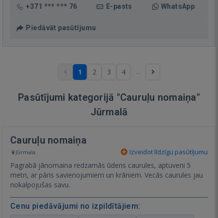
+371 *** *** 76
E-pasts
WhatsApp
Piedāvāt pasūtījumu
...
1
2
3
4
Pasūtījumi kategorijā "Cauruļu nomaiņa"
Jūrmalā
Cauruļu nomaiņa
Izveidot līdzīgu pasūtījumu
Jūrmala
Pagrabā jānomaina redzamās ūdens caurules, aptuveni 5
metri, ar pāris savienojumiem un krāniem. Vecās caurules jau
nokalpojušas savu.
Cenu piedāvājumi no izpildītājiem: