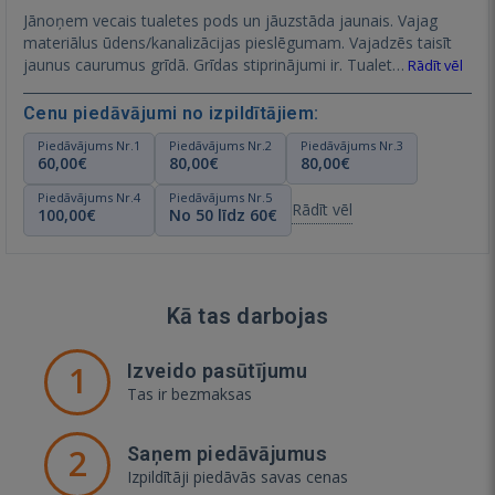
Jānoņem vecais tualetes pods un jāuzstāda jaunais. Vajag
materiālus ūdens/kanalizācijas pieslēgumam. Vajadzēs taisīt
jaunus caurumus grīdā. Grīdas stiprinājumi ir. Tualet…
Rādīt vēl
Cenu piedāvājumi no izpildītājiem:
Piedāvājums Nr.1
Piedāvājums Nr.2
Piedāvājums Nr.3
60,00€
80,00€
80,00€
Piedāvājums Nr.4
Piedāvājums Nr.5
Rādīt vēl
100,00€
No 50 līdz 60€
Kā tas darbojas
1
Izveido pasūtījumu
Tas ir bezmaksas
2
Saņem piedāvājumus
Izpildītāji piedāvās savas cenas