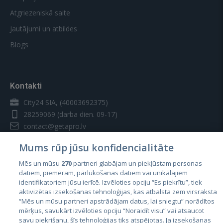
Atgriezeniskā saite
Jautājumi un atbildes
Blogs
Kontakti
City24 SIA, (40003692375)
28259069
(darba dien. 09-17)
contact@getapro.lv
Mums rūp jūsu konfidencialitāte
Mēs un mūsu
270
partneri glabājam un piekļūstam personas
datiem, piemēram, pārlūkošanas datiem vai unikālajiem
identifikatoriem jūsu ierīcē. Izvēloties opciju “Es piekrītu”, tiek
Valstis
aktivizētas izsekošanas tehnoloģijas, kas atbalsta zem virsraksta
Igaunija
“Mēs un mūsu partneri apstrādājam datus, lai sniegtu” norādītos
mērķus, savukārt izvēloties opciju “Noraidīt visu” vai atsaucot
Latvija
savu piekrišanu, šīs tehnoloģijas tiks atspējotas. Ja izsekošanas