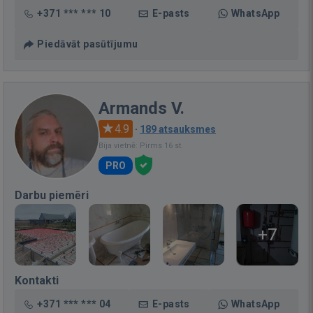
+371 *** *** 10
E-pasts
WhatsApp
Piedāvāt pasūtījumu
Armands V.
4.9
·
189 atsauksmes
Bija vietnē: Pirms 16 st.
PRO
Darbu piemēri
+7
Kontakti
+371 *** *** 04
E-pasts
WhatsApp