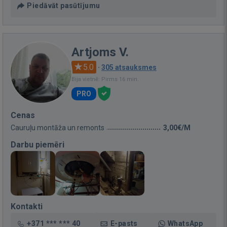
Piedāvāt pasūtījumu
Artjoms V.
5.0
·
305 atsauksmes
Bija vietnē: Pirms 16 min.
PRO
Cenas
Cauruļu montāža un remonts
3,00€/M
Darbu piemēri
Kontakti
+371 *** *** 40
E-pasts
WhatsApp