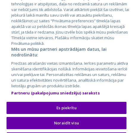
tehnoloģijas ir atspējotas, daļa no redzamā satura un reklāmām
Lietuva
var nebūt jums tik atbilstoša. Varat atkārtoti piekļūt šai izvēlnei, lai
jebkurā laikā mainītu savu izvēli vai atsauktu piekrišanu,
noklikšķinot uz saites “Privātuma preferences” tīmekļa lapas
apakšā vai uz peldošās ikonas tīmekļa lapas apakšējā kreisajā
stūrī, ja tāda ir redzama. Jūsu izvēle būs spēkā mūsu piekrišanas
Tīmekļa vietne ietvaros. Plašāku informāciju skatiet mūsu
Privātuma politikā.
Mēs un mūsu partneri apstrādājam datus, lai
nodrošinātu:
City24.lv
CVbankas.lt
Precīzas atrašanās vietas izmantošana. Ierīces parametru aktīva
City24.ee
Kainos.lt
skenēšana identifikācijas nolūkā. Informācijas ievietošana ierīcē
un/vai piekļuve tai. Personalizētas reklāmas un saturs, reklāmu
GetaPro.lv
Paslaugos.lt
un satura efektivitātes novērtēšana, analītiskā informācija par
GetaPro.ee
auto24.ee
lietotāju grupām un produktu izstrāde.
Skelbiu.lt
KV.ee
Partneru (pakalpojumu sniedzēju) saraksts
Autoplius.lt
Osta.ee
Aruodas.lt
KuldneBörs.ee
Es piekrītu
Noraidīt visu
© 2026 GetaPro. Visas tiesības aizsargātas.