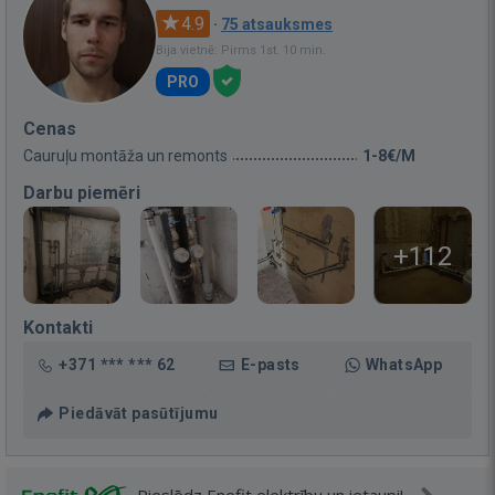
4.9
·
75 atsauksmes
Bija vietnē: Pirms 1st. 10 min.
PRO
Cenas
Cauruļu montāža un remonts
1-8€/M
Darbu piemēri
+112
Kontakti
+371 *** *** 62
E-pasts
WhatsApp
Piedāvāt pasūtījumu