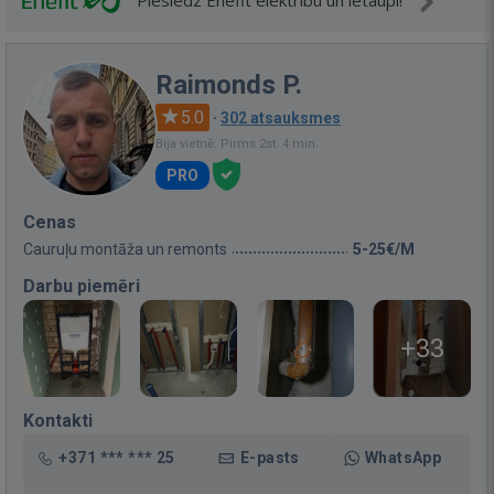
Pieslēdz Enefit elektrību un ietaupi!
Raimonds P.
5.0
·
302 atsauksmes
Bija vietnē: Pirms 2st. 4 min.
PRO
Cenas
Cauruļu montāža un remonts
5-25€/M
Darbu piemēri
+33
Kontakti
+371 *** *** 25
E-pasts
WhatsApp