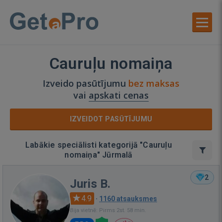
Cauruļu nomaiņa
Izveido pasūtījumu
bez maksas
vai
apskati cenas
IZVEIDOT PASŪTĪJUMU
Labākie speciālisti kategorijā "Cauruļu
nomaiņa" Jūrmalā
2
Juris B.
4.9
·
1160 atsauksmes
Bija vietnē: Pirms 2st. 58 min.