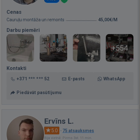
Cenas
Cauruļu montāža un remonts
45,00€/M
Darbu piemēri
+554
Kontakti
+371 *** *** 52
E-pasts
WhatsApp
Piedāvāt pasūtījumu
Ervīns L.
5.0
·
75 atsauksmes
Bija vietnē: Pirms 3st. 11 min.