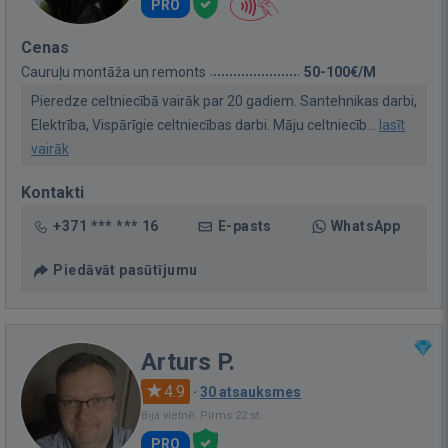
PRO
Cenas
Cauruļu montāža un remonts
50-100€/M
Pieredze celtniecībā vairāk par 20 gadiem. Santehnikas darbi,
Elektrība, Vispārīgie celtniecības darbi. Māju celtniecīb...
lasīt
vairāk
Kontakti
+371 *** *** 16
E-pasts
WhatsApp
Piedāvāt pasūtījumu
Arturs P.
4.9
·
30 atsauksmes
Bija vietnē: Pirms 22 st.
PRO