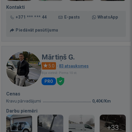
Kontakti
+371 *** *** 44
E-pasts
WhatsApp
Piedāvāt pasūtījumu
Mārtiņš G.
5.0
·
83 atsauksmes
Bija vietnē: Pirms 10 st.
PRO
Cenas
Kravu pārvadājumi
0,40€/Km
Darbu piemēri
+33