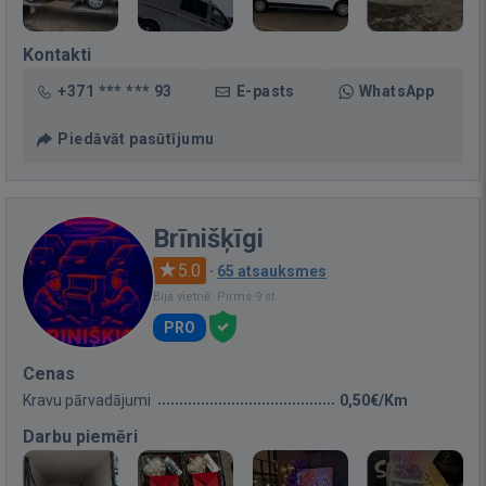
Kontakti
+371 *** *** 93
E-pasts
WhatsApp
Piedāvāt pasūtījumu
Brīnišķīgi
5.0
·
65 atsauksmes
Bija vietnē: Pirms 9 st.
PRO
Cenas
Kravu pārvadājumi
0,50€/Km
Darbu piemēri