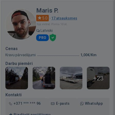
Maris P.
5.0
·
17 atsauksmes
Bija vietnē: Pirms 10 st.
Latviski
PRO
Cenas
Kravu pārvadājumi
1,00€/Km
Darbu piemēri
+23
Kontakti
+371 *** *** 96
E-pasts
WhatsApp
Piedāvāt pasūtījumu