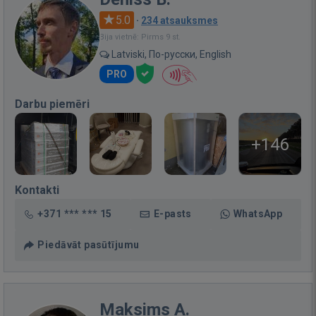
5.0
·
234 atsauksmes
Bija vietnē: Pirms 9 st.
Latviski, По-русски, English
PRO
Darbu piemēri
+146
Kontakti
+371 *** *** 15
E-pasts
WhatsApp
Piedāvāt pasūtījumu
Maksims A.