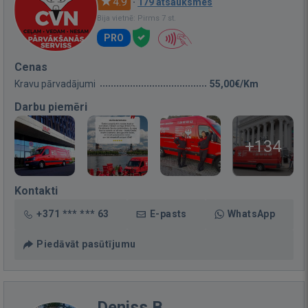
4.9
·
179 atsauksmes
Bija vietnē: Pirms 7 st.
PRO
Cenas
Kravu pārvadājumi
55,00€/Km
Darbu piemēri
+134
Kontakti
+371 *** *** 63
E-pasts
WhatsApp
Piedāvāt pasūtījumu
Deniss B.