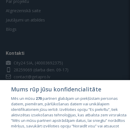
Par projektu
Atgriezeniskā saite
Jautājumi un atbildes
Blogs
Kontakti
City24 SIA, (40003692375)
28259069
(darba dien. 09-17)
contact@getapro.lv
Mums rūp jūsu konfidencialitāte
Mēs un mūsu
270
partneri glabājam un piekļūstam personas
datiem, piemēram, pārlūkošanas datiem vai unikālajiem
identifikatoriem jūsu ierīcē. Izvēloties opciju “Es piekrītu”, tiek
Valstis
aktivizētas izsekošanas tehnoloģijas, kas atbalsta zem virsraksta
Igaunija
“Mēs un mūsu partneri apstrādājam datus, lai sniegtu” norādītos
mērķus, savukārt izvēloties opciju “Noraidīt visu” vai atsaucot
Latvija