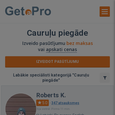
Cauruļu piegāde
Izveido pasūtījumu
bez maksas
vai
apskati cenas
IZVEIDOT PASŪTĪJUMU
Labākie speciālisti kategorijā "Cauruļu
piegāde"
Roberts K.
5.0
·
347 atsauksmes
Bija vietnē: Pirms 11 min.