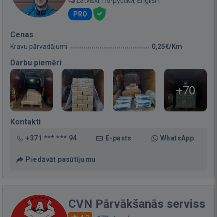
Latviski, По-русски, English
PRO
Cenas
Kravu pārvadājumi
0,25€/Km
Darbu piemēri
+70
Kontakti
+371 *** *** 94
E-pasts
WhatsApp
Piedāvāt pasūtījumu
CVN Pārvākšanās serviss