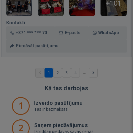
+101
Kontakti
+371 *** *** 70
E-pasts
WhatsApp
Piedāvāt pasūtījumu
...
1
2
3
4
Kā tas darbojas
1
Izveido pasūtījumu
Tas ir bezmaksas
2
Saņem piedāvājumus
Izpildītāji piedāvās savas cenas