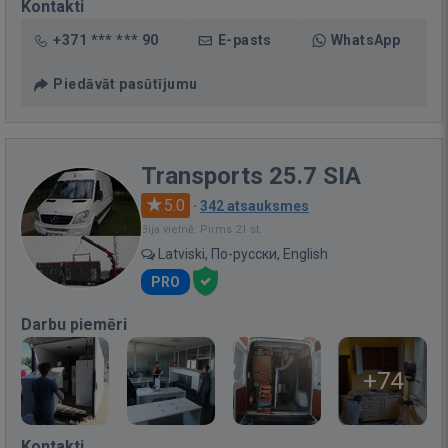
Kontakti
+371 *** *** 90
E-pasts
WhatsApp
Piedāvāt pasūtījumu
Transports 25.7 SIA
5.0
·
342 atsauksmes
Bija vietnē: Pirms 21 st.
Latviski, По-русски, English
PRO
Darbu piemēri
+74
Kontakti