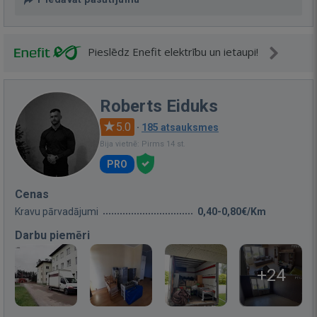
Pieslēdz Enefit elektrību un ietaupi!
Roberts Eiduks
5.0
·
185 atsauksmes
Bija vietnē: Pirms 14 st.
PRO
Cenas
Kravu pārvadājumi
0,40-0,80€/Km
Darbu piemēri
+24