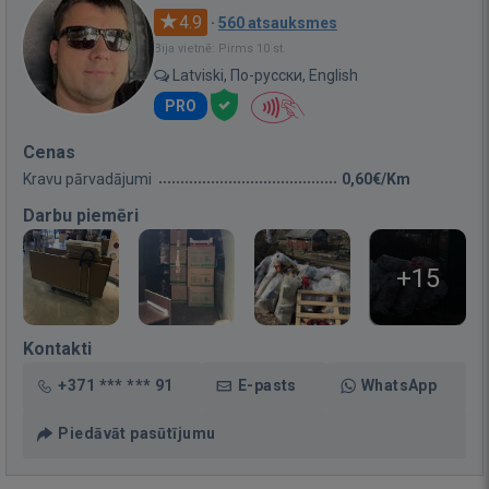
4.9
·
560 atsauksmes
Bija vietnē: Pirms 10 st.
Latviski, По-русски, English
PRO
Cenas
Kravu pārvadājumi
0,60€/Km
Darbu piemēri
+15
Kontakti
+371 *** *** 91
E-pasts
WhatsApp
Piedāvāt pasūtījumu