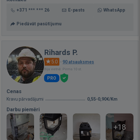
+371 *** *** 26
E-pasts
WhatsApp
Piedāvāt pasūtījumu
Rihards P.
5.0
·
90 atsauksmes
Bija vietnē: Pirms 10 st.
PRO
Cenas
Kravu pārvadājumi
0,55-0,90€/Km
Darbu piemēri
+18