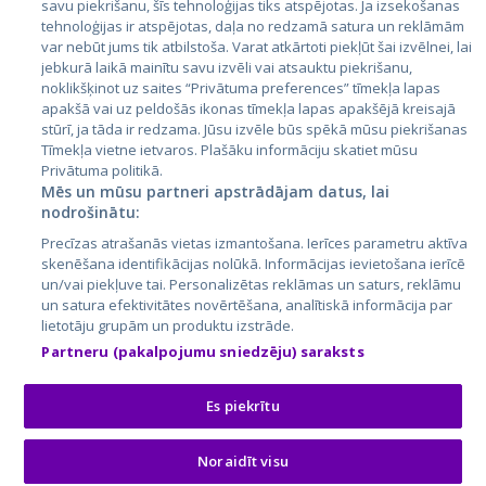
savu piekrišanu, šīs tehnoloģijas tiks atspējotas. Ja izsekošanas
tehnoloģijas ir atspējotas, daļa no redzamā satura un reklāmām
Lietuva
var nebūt jums tik atbilstoša. Varat atkārtoti piekļūt šai izvēlnei, lai
jebkurā laikā mainītu savu izvēli vai atsauktu piekrišanu,
noklikšķinot uz saites “Privātuma preferences” tīmekļa lapas
apakšā vai uz peldošās ikonas tīmekļa lapas apakšējā kreisajā
stūrī, ja tāda ir redzama. Jūsu izvēle būs spēkā mūsu piekrišanas
Tīmekļa vietne ietvaros. Plašāku informāciju skatiet mūsu
Privātuma politikā.
Mēs un mūsu partneri apstrādājam datus, lai
nodrošinātu:
City24.lv
CVbankas.lt
Precīzas atrašanās vietas izmantošana. Ierīces parametru aktīva
City24.ee
Kainos.lt
skenēšana identifikācijas nolūkā. Informācijas ievietošana ierīcē
un/vai piekļuve tai. Personalizētas reklāmas un saturs, reklāmu
GetaPro.lv
Paslaugos.lt
un satura efektivitātes novērtēšana, analītiskā informācija par
GetaPro.ee
auto24.ee
lietotāju grupām un produktu izstrāde.
Skelbiu.lt
KV.ee
Partneru (pakalpojumu sniedzēju) saraksts
Autoplius.lt
Osta.ee
Aruodas.lt
KuldneBörs.ee
Es piekrītu
Noraidīt visu