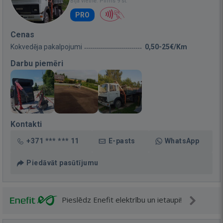
Bija vietnē: Pirms 9 st.
PRO
Cenas
Kokvedēja pakalpojumi
0,50-25€/Km
Darbu piemēri
Kontakti
+371 *** *** 11
E-pasts
WhatsApp
Piedāvāt pasūtījumu
Pieslēdz Enefit elektrību un ietaupi!