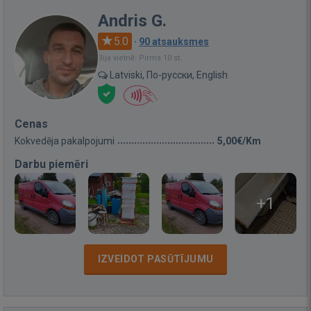
Andris G.
5.0
·
90 atsauksmes
Bija vietnē: Pirms 10 st.
Latviski, По-русски, English
Cenas
Kokvedēja pakalpojumi
5,00€/Km
Darbu piemēri
+1
IZVEIDOT PASŪTĪJUMU