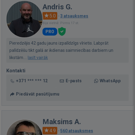
Andris G.
5.0
·
3 atsauksmes
Bija vietnē: Pirms 17 st.
PRO
Pieredzējis 42 gadu jauns izpalīdzīgs vīrietis. Labprāt
palīdzēšu tikt galā ar ikdienas saimniecības darbiem un
likstām....
lasīt vairāk
Kontakti
+371 *** *** 12
E-pasts
WhatsApp
Piedāvāt pasūtījumu
Maksims A.
4.9
·
560 atsauksmes