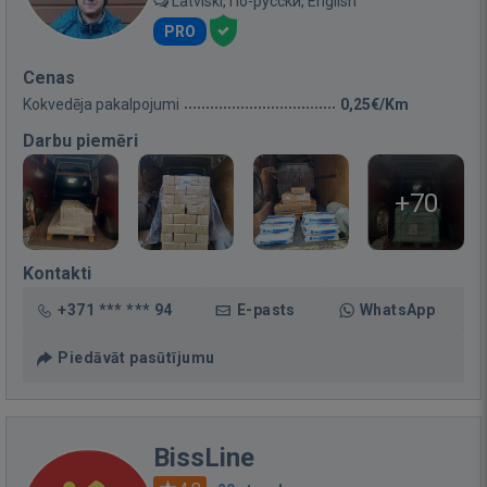
Latviski, По-русски, English
PRO
Cenas
Kokvedēja pakalpojumi
0,25€/Km
Darbu piemēri
+70
Kontakti
+371 *** *** 94
E-pasts
WhatsApp
Piedāvāt pasūtījumu
BissLine