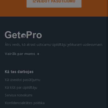
IZVEIDOT PASŪTĪJUMU
Ātrs veids, kā atrast uzticamu izpildītāju jebkuram uzdevumam.
Vairāk par mums
Kā tas darbojas
Kā izveidot pasūtījumu
Kā kļūt par izpildītāju
Servisa noteikumi
Konfidencialitātes politika