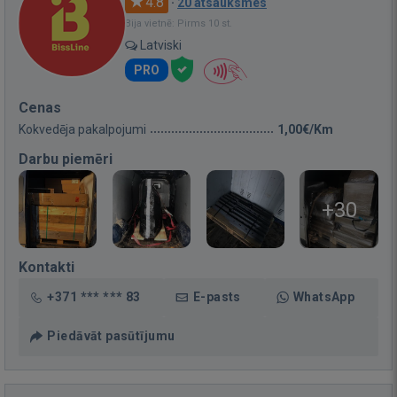
4.8
·
20 atsauksmes
Bija vietnē: Pirms 10 st.
Latviski
PRO
Cenas
Kokvedēja pakalpojumi
1,00€/Km
Darbu piemēri
+30
Kontakti
+371 *** *** 83
E-pasts
WhatsApp
Piedāvāt pasūtījumu