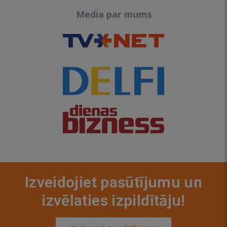
Media par mums
Izveidojiet pasūtījumu un
izvēlaties izpildītāju!