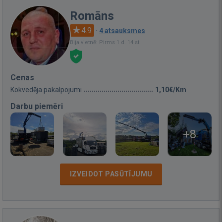
Romāns
4.9
·
4 atsauksmes
Bija vietnē: Pirms 1 d. 14 st.
Cenas
Kokvedēja pakalpojumi
1,10€/Km
Darbu piemēri
+8
IZVEIDOT PASŪTĪJUMU