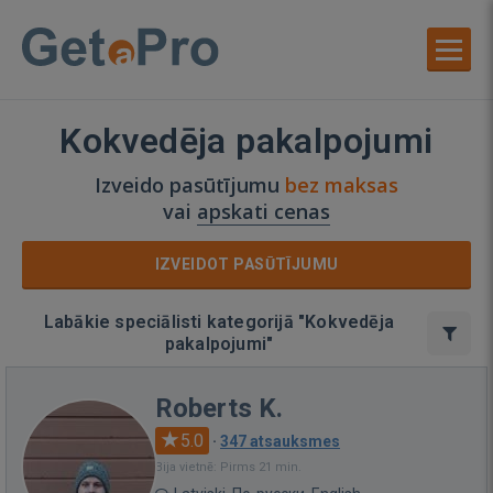
Kokvedēja pakalpojumi
Izveido pasūtījumu
bez maksas
vai
apskati cenas
IZVEIDOT PASŪTĪJUMU
Labākie speciālisti kategorijā "Kokvedēja
pakalpojumi"
Roberts K.
5.0
·
347 atsauksmes
Bija vietnē: Pirms 21 min.