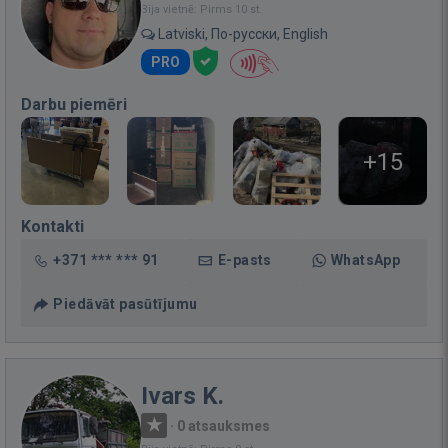
Bija vietnē: Pirms 10 st.
Latviski, По-русски, English
PRO
Darbu piemēri
+15
Kontakti
+371 *** *** 91
E-pasts
WhatsApp
Piedāvāt pasūtījumu
Ivars K.
·
0 atsauksmes