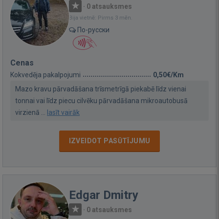
·
0 atsauksmes
Bija vietnē: Pirms 3 mēn.
По-русски
Cenas
Kokvedēja pakalpojumi
0,50€/Km
Mazo kravu pārvadāšana trīsmetrīgā piekabē līdz vienai
tonnai vai līdz piecu cilvēku pārvadāšana mikroautobusā
virzienā ...
lasīt vairāk
IZVEIDOT PASŪTĪJUMU
Edgar Dmitry
·
0 atsauksmes