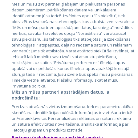
Mēs un mūsu
270
partneri glabājam un piekļūstam personas
datiem, piemēram, pārlūkošanas datiem vai unikālajiem
identifikatoriem jūsu ierīcē. Izvēloties opciju “Es piekrītu”, tiek
Valstis
aktivizētas izsekošanas tehnoloģijas, kas atbalsta zem virsraksta
Igaunija
“Mēs un mūsu partneri apstrādājam datus, lai sniegtu” norādītos
mērķus, savukārt izvēloties opciju “Noraidīt visu” vai atsaucot
Latvija
savu piekrišanu, šīs tehnoloģijas tiks atspējotas. Ja izsekošanas
tehnoloģijas ir atspējotas, daļa no redzamā satura un reklāmām
Lietuva
var nebūt jums tik atbilstoša. Varat atkārtoti piekļūt šai izvēlnei, lai
jebkurā laikā mainītu savu izvēli vai atsauktu piekrišanu,
noklikšķinot uz saites “Privātuma preferences” tīmekļa lapas
apakšā vai uz peldošās ikonas tīmekļa lapas apakšējā kreisajā
stūrī, ja tāda ir redzama. Jūsu izvēle būs spēkā mūsu piekrišanas
Tīmekļa vietne ietvaros. Plašāku informāciju skatiet mūsu
Privātuma politikā.
Mēs un mūsu partneri apstrādājam datus, lai
nodrošinātu:
City24.lv
CVbankas.lt
Precīzas atrašanās vietas izmantošana. Ierīces parametru aktīva
City24.ee
Kainos.lt
skenēšana identifikācijas nolūkā. Informācijas ievietošana ierīcē
un/vai piekļuve tai. Personalizētas reklāmas un saturs, reklāmu
GetaPro.lv
Paslaugos.lt
un satura efektivitātes novērtēšana, analītiskā informācija par
GetaPro.ee
auto24.ee
lietotāju grupām un produktu izstrāde.
Skelbiu.lt
KV.ee
Partneru (pakalpojumu sniedzēju) saraksts