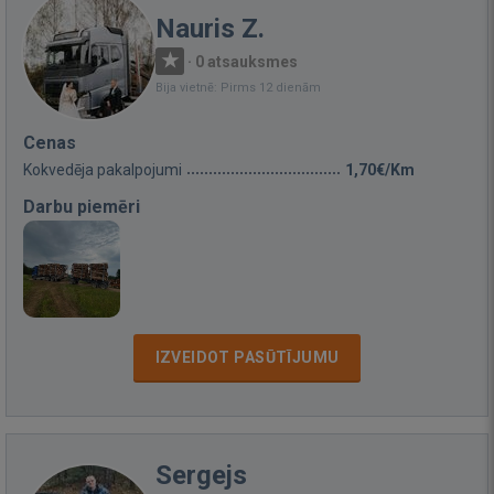
Nauris Z.
·
0 atsauksmes
Bija vietnē: Pirms 12 dienām
Cenas
Kokvedēja pakalpojumi
1,70€/Km
Darbu piemēri
IZVEIDOT PASŪTĪJUMU
Sergejs