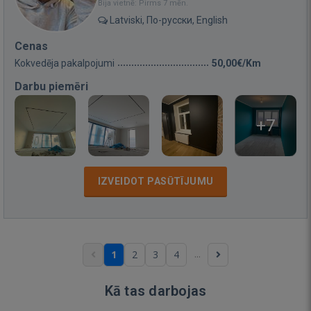
Bija vietnē: Pirms 7 mēn.
Latviski, По-русски, English
Cenas
Kokvedēja pakalpojumi
50,00€/Km
Darbu piemēri
+7
IZVEIDOT PASŪTĪJUMU
...
1
2
3
4
Kā tas darbojas