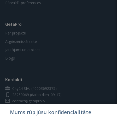
Pārvaldīt preferences
GetaPro
Par projektu
Atgriezeniskā saite
Jautājumi un atbildes
Blogs
Kontakti
City24 SIA, (40003692375)
28259069
(darba dien. 09-17)
contact@getapro.lv
Mums rūp jūsu konfidencialitāte