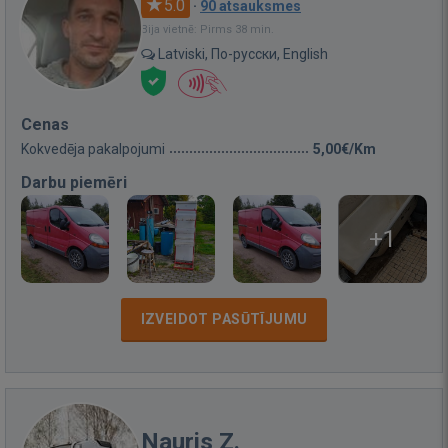
5.0
·
90 atsauksmes
Bija vietnē: Pirms 38 min.
Latviski, По-русски, English
Cenas
Kokvedēja pakalpojumi
5,00€/Km
Darbu piemēri
+1
IZVEIDOT PASŪTĪJUMU
Nauris Z.