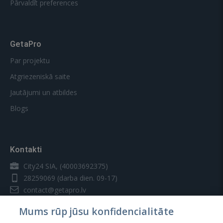
Pārvaldīt preferences
GetaPro
Par projektu
Atgriezeniskā saite
Jautājumi un atbildes
Blogs
Kontakti
City24 SIA, (40003692375)
28259069
(darba dien. 09-17)
contact@getapro.lv
Mums rūp jūsu konfidencialitāte