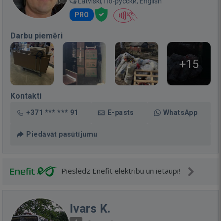
Latviski, По-русски, English
PRO
Darbu piemēri
+15
Kontakti
+371 *** *** 91
E-pasts
WhatsApp
Piedāvāt pasūtījumu
Pieslēdz Enefit elektrību un ietaupi!
Ivars K.