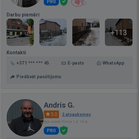
PRO
Darbu piemēri
+113
Kontakti
+371 *** *** 45
E-pasts
WhatsApp
Piedāvāt pasūtījumu
Andris G.
5.0
·
2 atsauksmes
Bija vietnē: Pirms 1 d. 14 st.
PRO