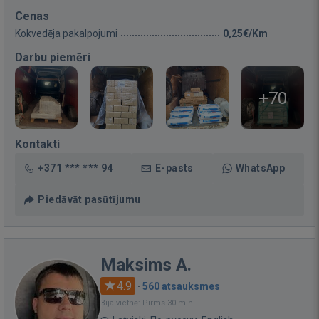
Cenas
Kokvedēja pakalpojumi
0,25€/Km
Darbu piemēri
+70
Kontakti
+371 *** *** 94
E-pasts
WhatsApp
Piedāvāt pasūtījumu
Maksims A.
4.9
·
560 atsauksmes
Bija vietnē: Pirms 30 min.