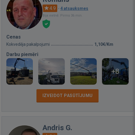
4.9
·
4 atsauksmes
Bija vietnē: Pirms 36 min.
Cenas
Kokvedēja pakalpojumi
1,10€/Km
Darbu piemēri
+8
IZVEIDOT PASŪTĪJUMU
Andris G.