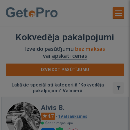
Kokvedēja pakalpojumi
Izveido pasūtījumu
bez maksas
vai
apskati cenas
IZVEIDOT PASŪTĪJUMU
Labākie speciālisti kategorijā "Kokvedēja
pakalpojumi" Valmierā
Aivis B.
4.7
·
19 atsauksmes
Šobrīd mājas lapā