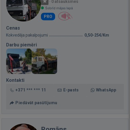
·
0 atsauksmes
Šobrīd mājas lapā
PRO
Cenas
Kokvedēja pakalpojumi
0,50-25€/Km
Darbu piemēri
Kontakti
+371 *** *** 11
E-pasts
WhatsApp
Piedāvāt pasūtījumu
Romāns