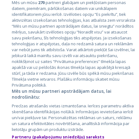
Mēs un mūsu
270
partneri glabājam un piekļūstam personas
datiem, piemēram, pārlūkošanas datiem vai unikālajiem
identifikatoriem jūsu ierīcē. Izvēloties opciju “Es piekrītu”, tiek
Valstis
aktivizētas izsekošanas tehnoloģijas, kas atbalsta zem virsraksta
Igaunija
“Mēs un mūsu partneri apstrādājam datus, lai sniegtu” norādītos
mērķus, savukārt izvēloties opciju “Noraidīt visu” vai atsaucot
Latvija
savu piekrišanu, šīs tehnoloģijas tiks atspējotas. Ja izsekošanas
tehnoloģijas ir atspējotas, daļa no redzamā satura un reklāmām
Lietuva
var nebūt jums tik atbilstoša. Varat atkārtoti piekļūt šai izvēlnei, lai
jebkurā laikā mainītu savu izvēli vai atsauktu piekrišanu,
noklikšķinot uz saites “Privātuma preferences” tīmekļa lapas
apakšā vai uz peldošās ikonas tīmekļa lapas apakšējā kreisajā
stūrī, ja tāda ir redzama. Jūsu izvēle būs spēkā mūsu piekrišanas
Tīmekļa vietne ietvaros. Plašāku informāciju skatiet mūsu
Privātuma politikā.
Mēs un mūsu partneri apstrādājam datus, lai
nodrošinātu:
City24.lv
CVbankas.lt
Precīzas atrašanās vietas izmantošana. Ierīces parametru aktīva
City24.ee
Kainos.lt
skenēšana identifikācijas nolūkā. Informācijas ievietošana ierīcē
un/vai piekļuve tai. Personalizētas reklāmas un saturs, reklāmu
GetaPro.lv
Paslaugos.lt
un satura efektivitātes novērtēšana, analītiskā informācija par
GetaPro.ee
auto24.ee
lietotāju grupām un produktu izstrāde.
Skelbiu.lt
KV.ee
Partneru (pakalpojumu sniedzēju) saraksts