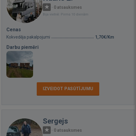
·
0 atsauksmes
Bija vietnē: Pirms 10 dienām
Cenas
Kokvedēja pakalpojumi
1,70€/Km
Darbu piemēri
IZVEIDOT PASŪTĪJUMU
Sergejs
·
0 atsauksmes