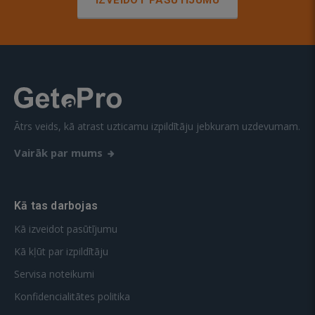
IZVEIDOT PASŪTĪJUMU
Ātrs veids, kā atrast uzticamu izpildītāju jebkuram uzdevumam.
Vairāk par mums
Kā tas darbojas
Kā izveidot pasūtījumu
Kā kļūt par izpildītāju
Servisa noteikumi
Konfidencialitātes politika