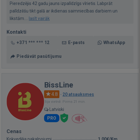
Pieredzējis 42 gadu jauns izpalīdzīgs vīrietis. Labprāt
palīdzēšu tikt galā ar ikdienas saimniecības darbiem un
likstām....
lasīt vairāk
Kontakti
+371 *** *** 12
E-pasts
WhatsApp
Piedāvāt pasūtījumu
BissLine
4.8
·
20 atsauksmes
Bija vietnē: Pirms 21 min.
Latviski
PRO
Cenas
Kokvedēja pakalpojumi
1,00€/Km