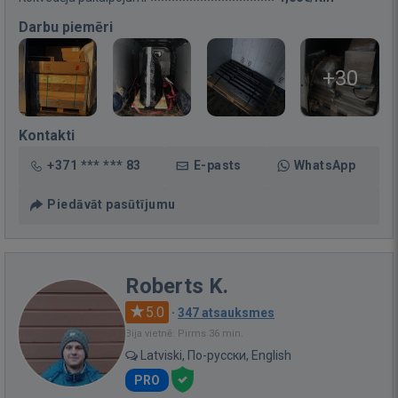
Darbu piemēri
+30
Kontakti
+371 *** *** 83
E-pasts
WhatsApp
Piedāvāt pasūtījumu
Roberts K.
5.0
·
347 atsauksmes
Bija vietnē: Pirms 36 min.
Latviski, По-русски, English
PRO