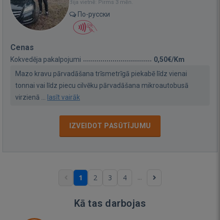
Bija vietnē: Pirms 3 mēn.
По-русски
Cenas
Kokvedēja pakalpojumi
0,50€/Km
Mazo kravu pārvadāšana trīsmetrīgā piekabē līdz vienai
tonnai vai līdz piecu cilvēku pārvadāšana mikroautobusā
virzienā ...
lasīt vairāk
IZVEIDOT PASŪTĪJUMU
...
1
2
3
4
Kā tas darbojas