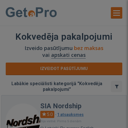
Kokvedēja pakalpojumi
Izveido pasūtījumu
bez maksas
vai
apskati cenas
IZVEIDOT PASŪTĪJUMU
Labākie speciālisti kategorijā "Kokvedēja
pakalpojumi"
SIA Nordship
5.0
·
1 atsauksmes
Bija vietnē: Pirms 5 dienām