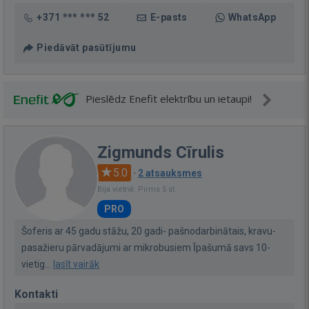
+371 *** *** 52
E-pasts
WhatsApp
Piedāvāt pasūtījumu
Pieslēdz Enefit elektrību un ietaupi!
Zigmunds Cīrulis
5.0
·
2 atsauksmes
Bija vietnē: Pirms 5 st.
PRO
Šoferis ar 45 gadu stāžu, 20 gadi- pašnodarbinātais, kravu-
pasažieru pārvadājumi ar mikrobusiem Īpašumā savs 10-
vietig...
lasīt vairāk
Kontakti