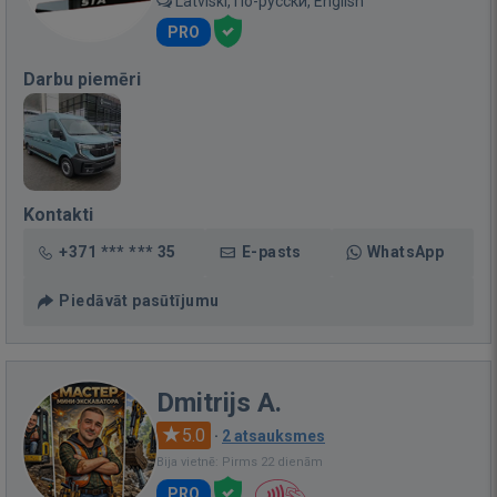
Latviski, По-русски, English
PRO
Darbu piemēri
Kontakti
+371 *** *** 35
E-pasts
WhatsApp
Piedāvāt pasūtījumu
Dmitrijs A.
5.0
·
2 atsauksmes
Bija vietnē: Pirms 22 dienām
PRO