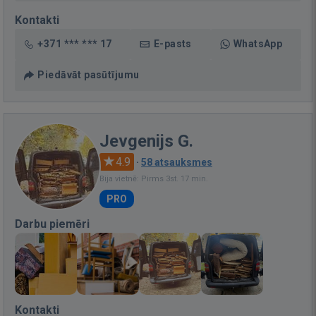
Kontakti
+371 *** *** 17
E-pasts
WhatsApp
Piedāvāt pasūtījumu
Jevgenijs G.
4.9
·
58 atsauksmes
Bija vietnē: Pirms 3st. 17 min.
PRO
Darbu piemēri
Kontakti