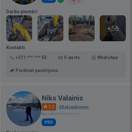
Darbu piemēri
+56
Kontakti
+371 *** *** 55
E-pasts
WhatsApp
Piedāvāt pasūtījumu
Niks Valainis
5.0
·
28 atsauksmes
Bija vietnē: Pirms 41 min.
PRO