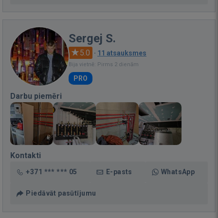
Sergej S.
5.0
·
11 atsauksmes
Bija vietnē: Pirms 2 dienām
PRO
Darbu piemēri
Kontakti
+371 *** *** 05
E-pasts
WhatsApp
Piedāvāt pasūtījumu