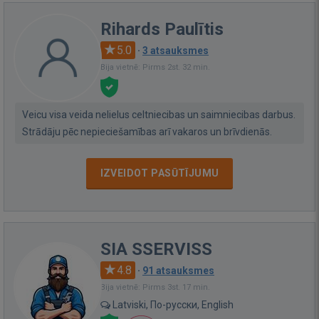
Rihards Paulītis
5.0
·
3 atsauksmes
Bija vietnē: Pirms 2st. 32 min.
Veicu visa veida nelielus celtniecibas un saimniecibas darbus.
Strādāju pēc nepieciešamības arī vakaros un brīvdienās.
IZVEIDOT PASŪTĪJUMU
SIA SSERVISS
4.8
·
91 atsauksmes
Bija vietnē: Pirms 3st. 17 min.
Latviski, По-русски, English