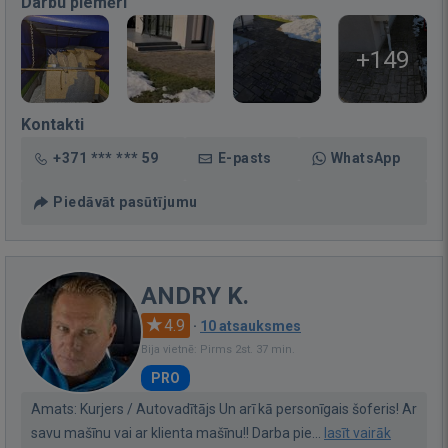
Darbu piemēri
+149
Kontakti
+371 *** *** 59
E-pasts
WhatsApp
Piedāvāt pasūtījumu
ANDRY K.
4.9
·
10 atsauksmes
Bija vietnē: Pirms 2st. 37 min.
PRO
Amats: Kurjers / Autovadītājs Un arī kā personīgais šoferis! Ar
savu mašīnu vai ar klienta mašīnu!! Darba pie...
lasīt vairāk