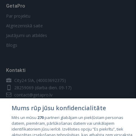
GetaPro
Par projektu
Atgriezeniskā saite
Jautājumi un atbildes
Blogs
Kontakti
City24 SIA, (40003692375)
28259069
(darba dien. 09-17)
contact@getapro.lv
Mums rūp jūsu konfidencialitāte
Mēs un mūsu
270
partneri glabājam un piekļūstam personas
datiem, piemēram, pārlūkošanas datiem vai unikālajiem
identifikatoriem jūsu ierīcē. Izvēloties opciju “Es piekrītu”, tiek
Valstis
aktivizētas izsekošanas tehnoloģijas, kas atbalsta zem virsraksta