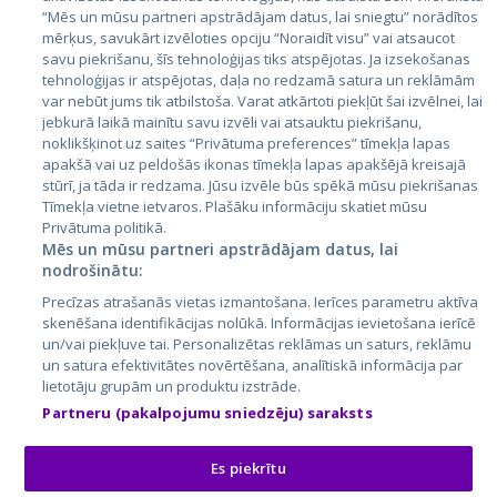
Igaunija
“Mēs un mūsu partneri apstrādājam datus, lai sniegtu” norādītos
mērķus, savukārt izvēloties opciju “Noraidīt visu” vai atsaucot
Latvija
savu piekrišanu, šīs tehnoloģijas tiks atspējotas. Ja izsekošanas
tehnoloģijas ir atspējotas, daļa no redzamā satura un reklāmām
Lietuva
var nebūt jums tik atbilstoša. Varat atkārtoti piekļūt šai izvēlnei, lai
jebkurā laikā mainītu savu izvēli vai atsauktu piekrišanu,
noklikšķinot uz saites “Privātuma preferences” tīmekļa lapas
apakšā vai uz peldošās ikonas tīmekļa lapas apakšējā kreisajā
stūrī, ja tāda ir redzama. Jūsu izvēle būs spēkā mūsu piekrišanas
Tīmekļa vietne ietvaros. Plašāku informāciju skatiet mūsu
Privātuma politikā.
Mēs un mūsu partneri apstrādājam datus, lai
nodrošinātu:
City24.lv
CVbankas.lt
Precīzas atrašanās vietas izmantošana. Ierīces parametru aktīva
City24.ee
Kainos.lt
skenēšana identifikācijas nolūkā. Informācijas ievietošana ierīcē
un/vai piekļuve tai. Personalizētas reklāmas un saturs, reklāmu
GetaPro.lv
Paslaugos.lt
un satura efektivitātes novērtēšana, analītiskā informācija par
GetaPro.ee
auto24.ee
lietotāju grupām un produktu izstrāde.
Skelbiu.lt
KV.ee
Partneru (pakalpojumu sniedzēju) saraksts
Autoplius.lt
Osta.ee
Aruodas.lt
KuldneBörs.ee
Es piekrītu