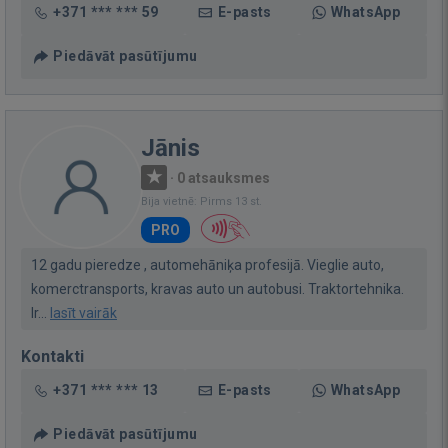
+371 *** *** 59
E-pasts
WhatsApp
Piedāvāt pasūtījumu
Jānis
·
0 atsauksmes
Bija vietnē: Pirms 13 st.
PRO
12 gadu pieredze , automehāniķa profesijā. Vieglie auto,
komerctransports, kravas auto un autobusi. Traktortehnika.
Ir...
lasīt vairāk
Kontakti
+371 *** *** 13
E-pasts
WhatsApp
Piedāvāt pasūtījumu