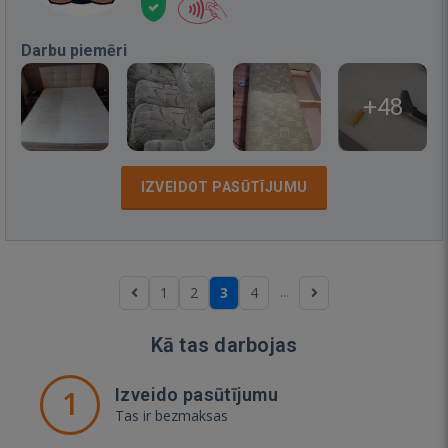
Darbu piemēri
+48
IZVEIDOT PASŪTĪJUMU
...
1
2
3
4
Kā tas darbojas
1
Izveido pasūtījumu
Tas ir bezmaksas