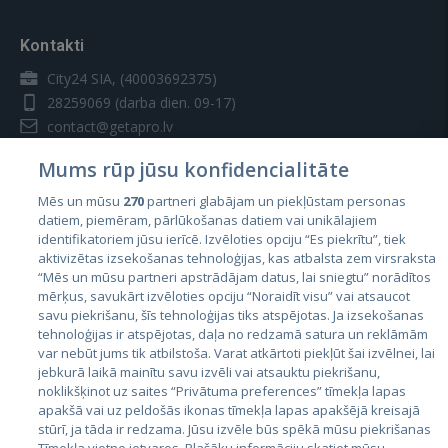
Kontakti
City24 SIA, (40003692375)
28259069
(darba dien. 09-17)
contact@getapro.lv
Mums rūp jūsu konfidencialitāte
Mēs un mūsu
270
partneri glabājam un piekļūstam personas
datiem, piemēram, pārlūkošanas datiem vai unikālajiem
identifikatoriem jūsu ierīcē. Izvēloties opciju “Es piekrītu”, tiek
Valstis
aktivizētas izsekošanas tehnoloģijas, kas atbalsta zem virsraksta
Igaunija
“Mēs un mūsu partneri apstrādājam datus, lai sniegtu” norādītos
mērķus, savukārt izvēloties opciju “Noraidīt visu” vai atsaucot
Latvija
savu piekrišanu, šīs tehnoloģijas tiks atspējotas. Ja izsekošanas
tehnoloģijas ir atspējotas, daļa no redzamā satura un reklāmām
Lietuva
var nebūt jums tik atbilstoša. Varat atkārtoti piekļūt šai izvēlnei, lai
jebkurā laikā mainītu savu izvēli vai atsauktu piekrišanu,
noklikšķinot uz saites “Privātuma preferences” tīmekļa lapas
apakšā vai uz peldošās ikonas tīmekļa lapas apakšējā kreisajā
stūrī, ja tāda ir redzama. Jūsu izvēle būs spēkā mūsu piekrišanas