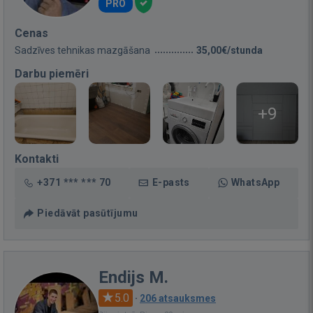
PRO
Cenas
Sadzīves tehnikas mazgāšana
35,00€/stunda
Darbu piemēri
+9
Kontakti
+371 *** *** 70
E-pasts
WhatsApp
Piedāvāt pasūtījumu
Endijs M.
5.0
·
206 atsauksmes