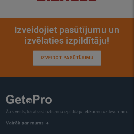
Izveidojiet pasūtījumu un
izvēlaties izpildītāju!
IZVEIDOT PASŪTĪJUMU
Ātrs veids, kā atrast uzticamu izpildītāju jebkuram uzdevumam.
Vairāk par mums