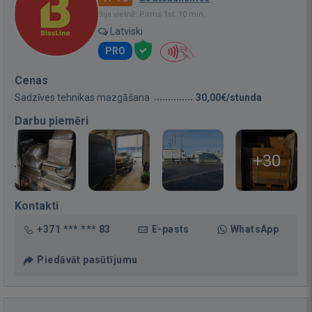
Bija vietnē: Pirms 1st. 10 min.
Latviski
PRO
Cenas
Sadzīves tehnikas mazgāšana
30,00€/stunda
Darbu piemēri
+30
Kontakti
+371 *** *** 83
E-pasts
WhatsApp
Piedāvāt pasūtījumu