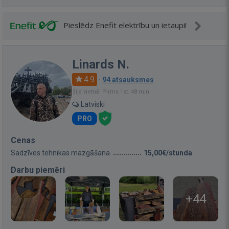
Pieslēdz Enefit elektrību un ietaupi!
Linards N.
4.9
·
94 atsauksmes
Bija vietnē: Pirms 1st. 48 min.
Latviski
PRO
Cenas
Sadzīves tehnikas mazgāšana
15,00€/stunda
Darbu piemēri
+44