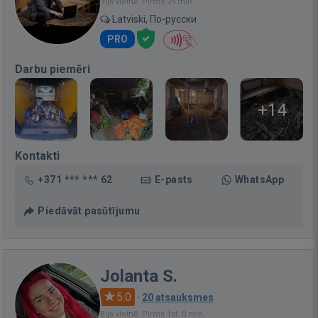
Bija vietnē: Pirms 29 min.
Latviski, По-русски
PRO
Darbu piemēri
+14
Kontakti
+371 *** *** 62
E-pasts
WhatsApp
Piedāvāt pasūtījumu
Jolanta S.
5.0
·
20 atsauksmes
Bija vietnē: Pirms 1st. 0 min.