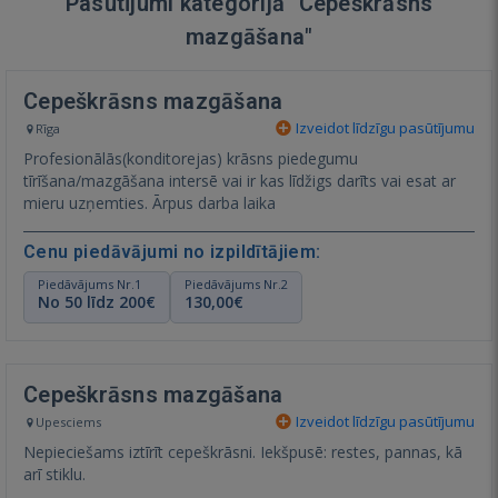
Pasūtījumi kategorijā "Cepeškrāsns
mazgāšana"
Cepeškrāsns mazgāšana
Izveidot līdzīgu pasūtījumu
Rīga
Profesionālās(konditorejas) krāsns piedegumu
tīrīšana/mazgāšana intersē vai ir kas līdžigs darīts vai esat ar
mieru uzņemties. Ārpus darba laika
Cenu piedāvājumi no izpildītājiem:
Piedāvājums Nr.1
Piedāvājums Nr.2
No 50 līdz 200€
130,00€
Cepeškrāsns mazgāšana
Izveidot līdzīgu pasūtījumu
Upesciems
Nepieciešams iztīrīt cepeškrāsni. Iekšpusē: restes, pannas, kā
arī stiklu.