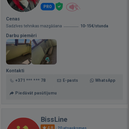
PRO
Cenas
Sadzīves tehnikas mazgāšana
10-15€/stunda
Darbu piemēri
Kontakti
+371 *** *** 78
E-pasts
WhatsApp
Piedāvāt pasūtījumu
BissLine
4.8
·
20 atsauksmes