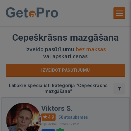
Cepeškrāsns mazgāšana
Izveido pasūtījumu
bez maksas
vai
apskati cenas
IZVEIDOT PASŪTĪJUMU
Labākie speciālisti kategorijā "Cepeškrāsns
mazgāšana"
Viktors S.
4.9
·
50 atsauksmes
Bija vietnē: Pirms 17 min.