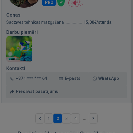
PRO
Cenas
Sadzīves tehnikas mazgāšana
15,00€/stunda
Darbu piemēri
Kontakti
+371 *** *** 64
E-pasts
WhatsApp
Piedāvāt pasūtījumu
...
1
2
3
4