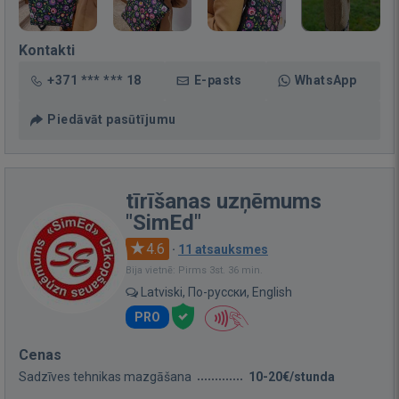
Kontakti
+371 *** *** 18
E-pasts
WhatsApp
Piedāvāt pasūtījumu
tīrīšanas uzņēmums
"SimEd"
4.6
·
11 atsauksmes
Bija vietnē: Pirms 3st. 36 min.
Latviski, По-русски, English
PRO
Cenas
Sadzīves tehnikas mazgāšana
10-20€/stunda