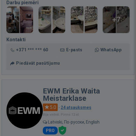
Darbu piemēri
+7
Kontakti
+371 *** *** 60
E-pasts
WhatsApp
Piedāvāt pasūtījumu
EWM Erika Waita
Meistarklase
5.0
·
24 atsauksmes
Bija vietnē: Pirms 12 st.
Latviski, По-русски, English
PRO