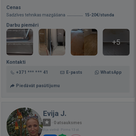
Cenas
Sadzīves tehnikas mazgāšana
15-20€/stunda
Darbu piemēri
+5
Kontakti
+371 *** *** 41
E-pasts
WhatsApp
Piedāvāt pasūtījumu
Evija J.
·
0 atsauksmes
Bija vietnē: Pirms 13 st.