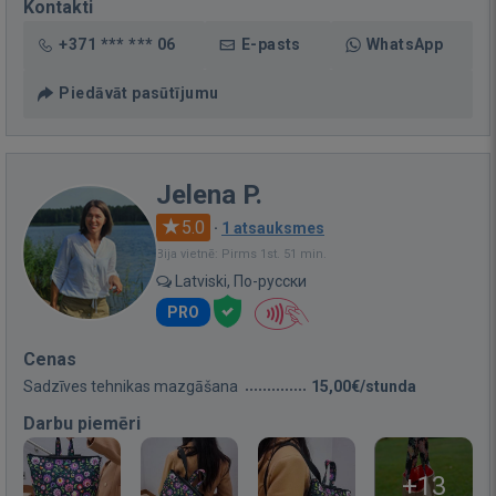
Kontakti
+371 *** *** 06
E-pasts
WhatsApp
Piedāvāt pasūtījumu
Jelena P.
5.0
·
1 atsauksmes
Bija vietnē: Pirms 1st. 51 min.
Latviski, По-русски
PRO
Cenas
Sadzīves tehnikas mazgāšana
15,00€/stunda
Darbu piemēri
+13