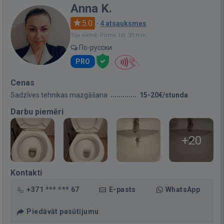
Anna K.
5.0
·
4 atsauksmes
Bija vietnē: Pirms 1st. 33 min.
По-русски
PRO
Cenas
Sadzīves tehnikas mazgāšana
15-20€/stunda
Darbu piemēri
+20
Kontakti
+371 *** *** 67
E-pasts
WhatsApp
Piedāvāt pasūtījumu