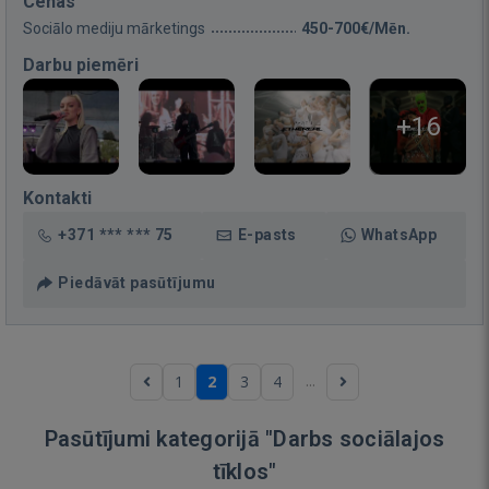
Cenas
Sociālo mediju mārketings
450-700€/Mēn.
Darbu piemēri
+16
Kontakti
+371 *** *** 75
E-pasts
WhatsApp
Piedāvāt pasūtījumu
...
1
2
3
4
Pasūtījumi kategorijā "Darbs sociālajos
tīklos"