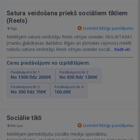
Satura veidošana priekš sociāliem tīkliem
(Reels)
Izveidot līdzīgu pasūtījumu
Rīga
Meklējam satura veidotāju Reels sērijas izveidei. NOLIKTAVA1
(mantu glabātavas dažādos Rīgas un Jūrmalas rajonos) meklē
radošu satura veidotāju Reels sērijas izveidei sociāl…
Rādīt vēl
Cenu piedāvājumi no izpildītājiem:
Piedāvājums Nr.1
Piedāvājums Nr.2
No 1500 līdz 2000€
No 650 līdz 1300€
Piedāvājums Nr.3
Piedāvājums Nr.4
No 300 līdz 700€
100,00€
Sociālie tīkli
Izveidot līdzīgu pasūtījumu
Mārupe
Meklējam pieredzējušu sociālo mediju speciālistu.