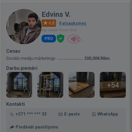
Edvins V.
4.8
·
9 atsauksmes
Bija vietnē: Pirms 18 st.
PRO
Cenas
Sociālo mediju mārketings
200,00€/Mēn.
Darbu piemēri
+54
Kontakti
+371 *** *** 33
E-pasts
WhatsApp
Piedāvāt pasūtījumu