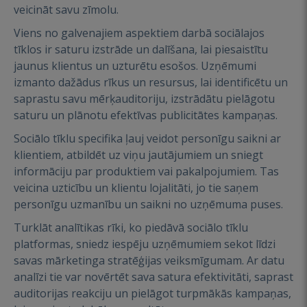
veicināt savu zīmolu.
Viens no galvenajiem aspektiem darbā sociālajos
tīklos ir saturu izstrāde un dalīšana, lai piesaistītu
jaunus klientus un uzturētu esošos. Uzņēmumi
izmanto dažādus rīkus un resursus, lai identificētu un
saprastu savu mērķauditoriju, izstrādātu pielāgotu
saturu un plānotu efektīvas publicitātes kampaņas.
Sociālo tīklu specifika ļauj veidot personīgu saikni ar
klientiem, atbildēt uz viņu jautājumiem un sniegt
informāciju par produktiem vai pakalpojumiem. Tas
veicina uzticību un klientu lojalitāti, jo tie saņem
personīgu uzmanību un saikni no uzņēmuma puses.
Turklāt analītikas rīki, ko piedāvā sociālo tīklu
platformas, sniedz iespēju uzņēmumiem sekot līdzi
savas mārketinga stratēģijas veiksmīgumam. Ar datu
analīzi tie var novērtēt sava satura efektivitāti, saprast
auditorijas reakciju un pielāgot turpmākās kampaņas,