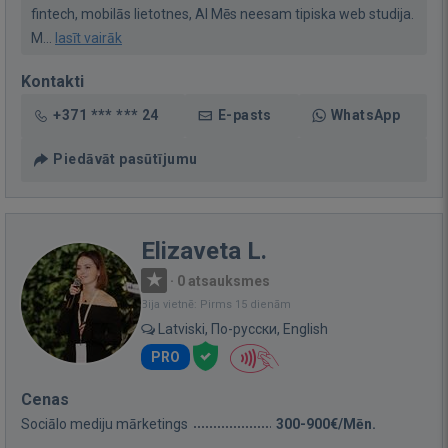
fintech, mobilās lietotnes, AI Mēs neesam tipiska web studija.
M...
lasīt vairāk
Kontakti
+371 *** *** 24
E-pasts
WhatsApp
Piedāvāt pasūtījumu
Elizaveta L.
·
0 atsauksmes
Bija vietnē: Pirms 15 dienām
Latviski, По-русски, English
PRO
Cenas
Sociālo mediju mārketings
300-900€/Mēn.