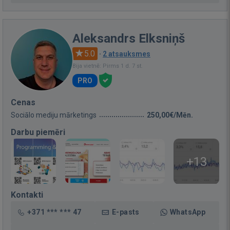
Aleksandrs Elksniņš
5.0
·
2 atsauksmes
Bija vietnē: Pirms 1 d. 7 st.
PRO
Cenas
Sociālo mediju mārketings
250,00€/Mēn.
Darbu piemēri
+13
Kontakti
+371 *** *** 47
E-pasts
WhatsApp