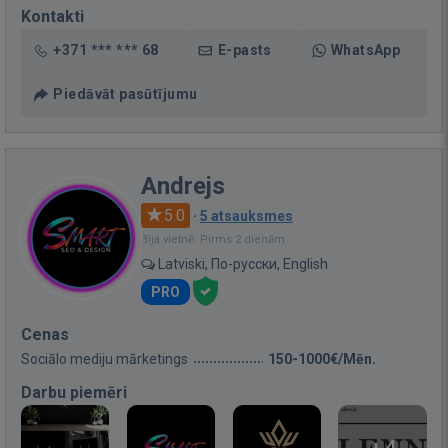
Kontakti
+371 *** *** 68
E-pasts
WhatsApp
Piedāvāt pasūtījumu
Andrejs
5.0
·
5 atsauksmes
Bija vietnē: Pirms 2 dienām
Latviski, По-русски, English
PRO
Cenas
Sociālo mediju mārketings
150-1000€/Mēn.
Darbu piemēri