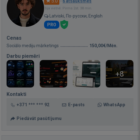
5.0
·
6 atsauksmes
Bija vietnē: Pirms 2st. 38 min.
Latviski, По-русски, English
PRO
Cenas
Sociālo mediju mārketings
150,00€/Mēn.
Darbu piemēri
+8
Kontakti
+371 *** *** 92
E-pasts
WhatsApp
Piedāvāt pasūtījumu