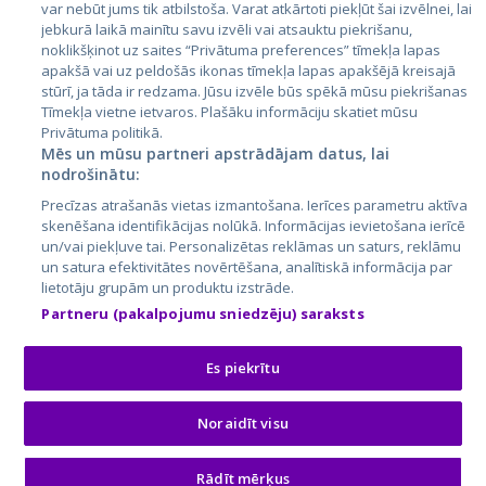
var nebūt jums tik atbilstoša. Varat atkārtoti piekļūt šai izvēlnei, lai
jebkurā laikā mainītu savu izvēli vai atsauktu piekrišanu,
noklikšķinot uz saites “Privātuma preferences” tīmekļa lapas
apakšā vai uz peldošās ikonas tīmekļa lapas apakšējā kreisajā
stūrī, ja tāda ir redzama. Jūsu izvēle būs spēkā mūsu piekrišanas
Tīmekļa vietne ietvaros. Plašāku informāciju skatiet mūsu
Privātuma politikā.
Mēs un mūsu partneri apstrādājam datus, lai
nodrošinātu:
City24.lv
CVbankas.lt
Precīzas atrašanās vietas izmantošana. Ierīces parametru aktīva
City24.ee
Kainos.lt
skenēšana identifikācijas nolūkā. Informācijas ievietošana ierīcē
un/vai piekļuve tai. Personalizētas reklāmas un saturs, reklāmu
GetaPro.lv
Paslaugos.lt
un satura efektivitātes novērtēšana, analītiskā informācija par
GetaPro.ee
auto24.ee
lietotāju grupām un produktu izstrāde.
Skelbiu.lt
KV.ee
Partneru (pakalpojumu sniedzēju) saraksts
Autoplius.lt
Osta.ee
Aruodas.lt
KuldneBörs.ee
Es piekrītu
Noraidīt visu
© 2026 GetaPro. Visas tiesības aizsargātas.
Rādīt mērķus