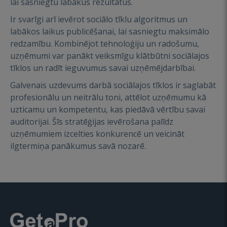
lai sasniegtu labākus rezultātus.
Ir svarīgi arī ievērot sociālo tīklu algoritmus un
labākos laikus publicēšanai, lai sasniegtu maksimālo
redzamību. Kombinējot tehnoloģiju un radošumu,
uzņēmumi var panākt veiksmīgu klātbūtni sociālajos
tīklos un radīt ieguvumus savai uzņēmējdarbībai.
Galvenais uzdevums darbā sociālajos tīklos ir saglabāt
profesionālu un neitrālu toni, attēlot uzņēmumu kā
uzticamu un kompetentu, kas piedāvā vērtību savai
auditorijai. Šīs stratēģijas ievērošana palīdz
uzņēmumiem izcelties konkurencē un veicināt
ilgtermiņa panākumus savā nozarē.