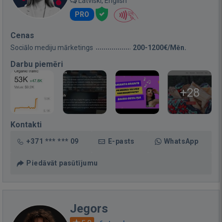
Latviski, English
PRO
Cenas
Sociālo mediju mārketings
200-1200€/Mēn.
Darbu piemēri
+28
Kontakti
+371 *** *** 09
E-pasts
WhatsApp
Piedāvāt pasūtījumu
Jegors