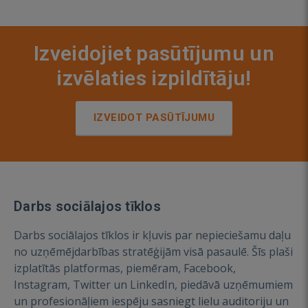
Izveidojiet pasūtījumu un
izvēlaties izpildītāju!
IZVEIDOT PASŪTĪJUMU
Darbs sociālajos tīklos
Darbs sociālajos tīklos ir kļuvis par nepieciešamu daļu
no uzņēmējdarbības stratēģijām visā pasaulē. Šīs plaši
izplatītās platformas, piemēram, Facebook,
Instagram, Twitter un LinkedIn, piedāvā uzņēmumiem
un profesionāļiem iespēju sasniegt lielu auditoriju un