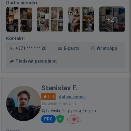
Darbu piemēri
+21
Kontakti
+371 *** *** 20
E-pasts
WhatsApp
Piedāvāt pasūtījumu
Stanislav F.
5.0
·
4 atsauksmes
Bija vietnē: Pirms 2 mēn.
Latviski, По-русски, English
PRO