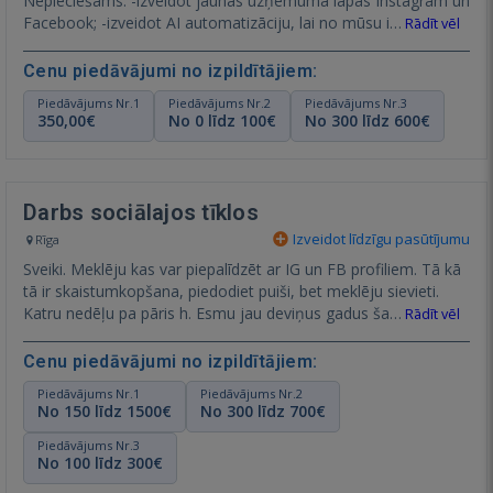
Nepieciešams: -izveidot jaunas uzņēmuma lapas Instagram un
Facebook; -izveidot AI automatizāciju, lai no mūsu i…
Rādīt vēl
Cenu piedāvājumi no izpildītājiem:
Piedāvājums Nr.1
Piedāvājums Nr.2
Piedāvājums Nr.3
350,00€
No 0 līdz 100€
No 300 līdz 600€
Darbs sociālajos tīklos
Izveidot līdzīgu pasūtījumu
Rīga
Sveiki. Meklēju kas var piepalīdzēt ar IG un FB profiliem. Tā kā
tā ir skaistumkopšana, piedodiet puiši, bet meklēju sievieti.
Katru nedēļu pa pāris h. Esmu jau deviņus gadus ša…
Rādīt vēl
Cenu piedāvājumi no izpildītājiem:
Piedāvājums Nr.1
Piedāvājums Nr.2
No 150 līdz 1500€
No 300 līdz 700€
Piedāvājums Nr.3
No 100 līdz 300€