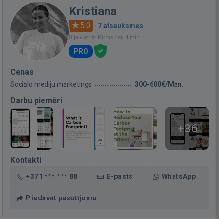
Kristiana
5.0
·
7 atsauksmes
Bija vietnē: Pirms 4st. 4 min.
PRO
Cenas
Sociālo mediju mārketings
300-600€/Mēn.
Darbu piemēri
+36
Kontakti
+371 *** *** 88
E-pasts
WhatsApp
Piedāvāt pasūtījumu