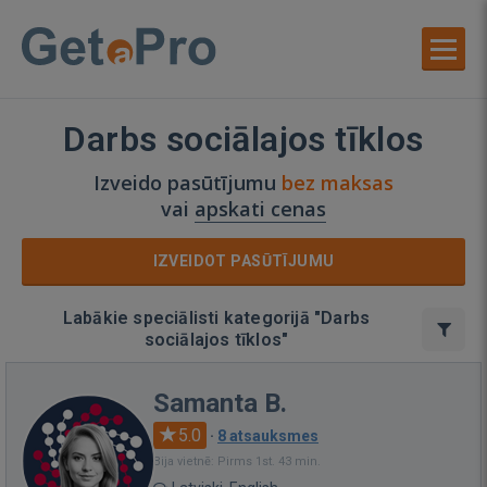
Darbs sociālajos tīklos
Izveido pasūtījumu
bez maksas
vai
apskati cenas
IZVEIDOT PASŪTĪJUMU
Labākie speciālisti kategorijā "Darbs
sociālajos tīklos"
Samanta B.
5.0
·
8 atsauksmes
Bija vietnē: Pirms 1st. 43 min.