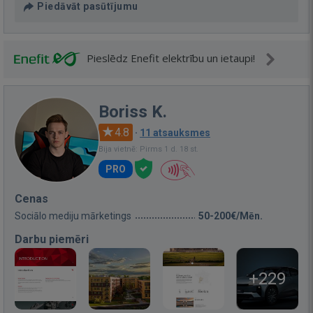
Piedāvāt pasūtījumu
Pieslēdz Enefit elektrību un ietaupi!
Boriss K.
4.8
·
11 atsauksmes
Bija vietnē: Pirms 1 d. 18 st.
PRO
Cenas
Sociālo mediju mārketings
50-200€/Mēn.
Darbu piemēri
+229