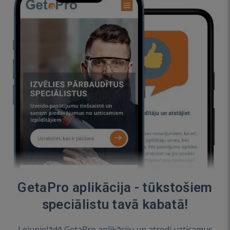
GetaPro aplikācija - tūkstošiem
speciālistu tavā kabatā!
Lejupielādē GetaPro aplikāciju un atrodi uzticamus