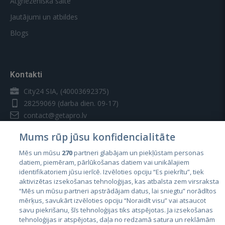
Atgriezeniskā saite
Jautājumi un atbildes
Blogs
Kontakti
City24 SIA, (40003692375)
28259069
(darba dien. 09-17)
contact@getapro.lv
Mums rūp jūsu konfidencialitāte
Mēs un mūsu
270
partneri glabājam un piekļūstam personas
datiem, piemēram, pārlūkošanas datiem vai unikālajiem
identifikatoriem jūsu ierīcē. Izvēloties opciju “Es piekrītu”, tiek
Valstis
aktivizētas izsekošanas tehnoloģijas, kas atbalsta zem virsraksta
Igaunija
“Mēs un mūsu partneri apstrādājam datus, lai sniegtu” norādītos
mērķus, savukārt izvēloties opciju “Noraidīt visu” vai atsaucot
Latvija
savu piekrišanu, šīs tehnoloģijas tiks atspējotas. Ja izsekošanas
tehnoloģijas ir atspējotas, daļa no redzamā satura un reklāmām
Lietuva