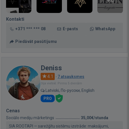
+4
Kontakti
+371 *** *** 08
E-pasts
WhatsApp
Piedāvāt pasūtījumu
Deniss
4.1
·
7 atsauksmes
Bija vietnē: Pirms 5 dienām
Latviski, По-русски, English
PRO
Cenas
Sociālo mediju mārketings
35,00€/stunda
SIA ROOTAPI — sarežģītu sistēmu izstrāde: maksājumi,