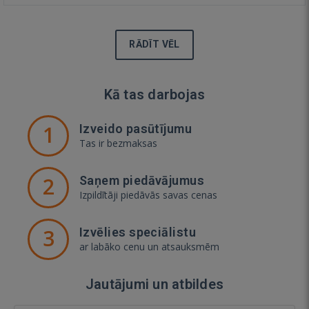
RĀDĪT VĒL
Kā tas darbojas
1
Izveido pasūtījumu
Tas ir bezmaksas
2
Saņem piedāvājumus
Izpildītāji piedāvās savas cenas
3
Izvēlies speciālistu
ar labāko cenu un atsauksmēm
Jautājumi un atbildes