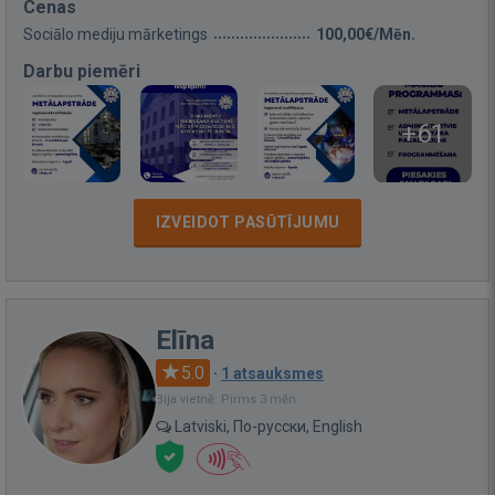
Cenas
Sociālo mediju mārketings
100,00€/Mēn.
Darbu piemēri
+61
IZVEIDOT PASŪTĪJUMU
Elīna
5.0
·
1 atsauksmes
Bija vietnē: Pirms 3 mēn.
Latviski, По-русски, English