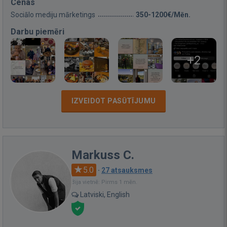
Cenas
Sociālo mediju mārketings
350-1200€/Mēn.
Darbu piemēri
+2
IZVEIDOT PASŪTĪJUMU
Markuss C.
5.0
·
27 atsauksmes
Bija vietnē: Pirms 1 mēn.
Latviski, English