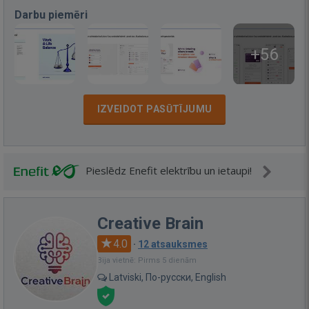
Darbu piemēri
+56
IZVEIDOT PASŪTĪJUMU
Pieslēdz Enefit elektrību un ietaupi!
Creative Brain
4.0
·
12 atsauksmes
Bija vietnē: Pirms 5 dienām
Latviski, По-русски, English