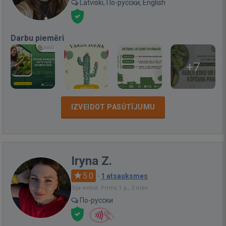
Latviski, По-русски, English
Darbu piemēri
+7
IZVEIDOT PASŪTĪJUMU
Iryna Z.
5.0
·
1 atsauksmes
Bija vietnē: Pirms 1 g., 2 mēn.
По-русски