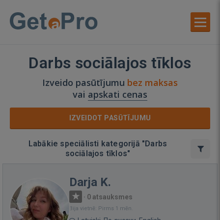
Darbs sociālajos tīklos
Izveido pasūtījumu
bez maksas
vai
apskati cenas
IZVEIDOT PASŪTĪJUMU
Labākie speciālisti kategorijā "Darbs
sociālajos tīklos"
Darja K.
·
0 atsauksmes
Bija vietnē: Pirms 1 mēn.