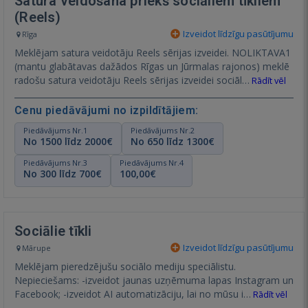
Satura veidošana priekš sociāliem tīkliem
(Reels)
Izveidot līdzīgu pasūtījumu
Rīga
Meklējam satura veidotāju Reels sērijas izveidei. NOLIKTAVA1
(mantu glabātavas dažādos Rīgas un Jūrmalas rajonos) meklē
radošu satura veidotāju Reels sērijas izveidei sociāl…
Rādīt vēl
Cenu piedāvājumi no izpildītājiem:
Piedāvājums Nr.1
Piedāvājums Nr.2
No 1500 līdz 2000€
No 650 līdz 1300€
Piedāvājums Nr.3
Piedāvājums Nr.4
No 300 līdz 700€
100,00€
Sociālie tīkli
Izveidot līdzīgu pasūtījumu
Mārupe
Meklējam pieredzējušu sociālo mediju speciālistu.
Nepieciešams: -izveidot jaunas uzņēmuma lapas Instagram un
Facebook; -izveidot AI automatizāciju, lai no mūsu i…
Rādīt vēl