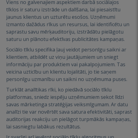
Viens no galvenajiem aspektiem darbā sociālajos
tīklos ir saturu izstrāde un dalīšana, lai piesaistītu
jaunus klientus un uzturētu esošos. Uzņēmumi
izmanto dažādus rīkus un resursus, lai identificētu un
saprastu savu mērķauditoriju, izstrādātu pielāgotu
saturu un plānotu efektīvas publicitātes kampaņas.
Sociālo tīklu specifika ļauj veidot personīgu saikni ar
klientiem, atbildēt uz viņu jautājumiem un sniegt
informāciju par produktiem vai pakalpojumiem. Tas
veicina uzticību un klientu lojalitāti, jo tie saņem
personīgu uzmanību un saikni no uzņēmuma puses.
Turklāt analītikas rīki, ko piedāvā sociālo tīklu
platformas, sniedz iespēju uzņēmumiem sekot līdzi
savas mārketinga stratēģijas veiksmīgumam. Ar datu
analīzi tie var novērtēt sava satura efektivitāti, saprast
auditorijas reakciju un pielāgot turpmākās kampaņas,
lai sasniegtu labākus rezultātus.
Ir svarīgi arī ievērot sociālo tīklu algoritmus un