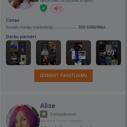
Latviski, По-русски, English
Cenas
Sociālo mediju mārketings
250-500€/Mēn.
Darbu piemēri
+69
IZVEIDOT PASŪTĪJUMU
Alise
·
0 atsauksmes
Bija vietnē: Pirms 17 dienām