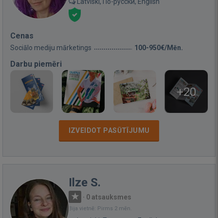
Latviski, По-русски, English
Cenas
Sociālo mediju mārketings
100-950€/Mēn.
Darbu piemēri
+20
IZVEIDOT PASŪTĪJUMU
Ilze S.
·
0 atsauksmes
Bija vietnē: Pirms 2 mēn.