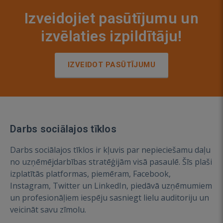
Izveidojiet pasūtījumu un
izvēlaties izpildītāju!
IZVEIDOT PASŪTĪJUMU
Darbs sociālajos tīklos
Darbs sociālajos tīklos ir kļuvis par nepieciešamu daļu
no uzņēmējdarbības stratēģijām visā pasaulē. Šīs plaši
izplatītās platformas, piemēram, Facebook,
Instagram, Twitter un LinkedIn, piedāvā uzņēmumiem
un profesionāļiem iespēju sasniegt lielu auditoriju un
veicināt savu zīmolu.