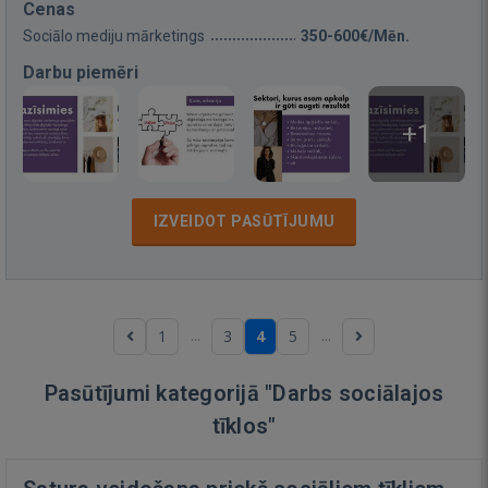
Cenas
Sociālo mediju mārketings
350-600€/Mēn.
Darbu piemēri
+1
IZVEIDOT PASŪTĪJUMU
...
...
1
3
4
5
Pasūtījumi kategorijā "Darbs sociālajos
tīklos"