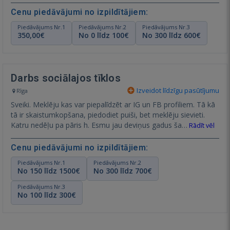
Cenu piedāvājumi no izpildītājiem:
Piedāvājums Nr.1
Piedāvājums Nr.2
Piedāvājums Nr.3
350,00€
No 0 līdz 100€
No 300 līdz 600€
Darbs sociālajos tīklos
Izveidot līdzīgu pasūtījumu
Rīga
Sveiki. Meklēju kas var piepalīdzēt ar IG un FB profiliem. Tā kā
tā ir skaistumkopšana, piedodiet puiši, bet meklēju sievieti.
Katru nedēļu pa pāris h. Esmu jau deviņus gadus ša…
Rādīt vēl
Cenu piedāvājumi no izpildītājiem:
Piedāvājums Nr.1
Piedāvājums Nr.2
No 150 līdz 1500€
No 300 līdz 700€
Piedāvājums Nr.3
No 100 līdz 300€