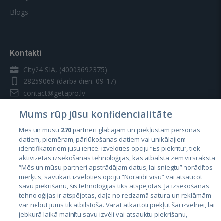
Blogs
Kontakti
City24 SIA, (40003692375)
28259069
(darba dien. 09-17)
contact@getapro.lv
Mums rūp jūsu konfidencialitāte
Mēs un mūsu
270
partneri glabājam un piekļūstam personas
datiem, piemēram, pārlūkošanas datiem vai unikālajiem
identifikatoriem jūsu ierīcē. Izvēloties opciju “Es piekrītu”, tiek
Valstis
aktivizētas izsekošanas tehnoloģijas, kas atbalsta zem virsraksta
Igaunija
“Mēs un mūsu partneri apstrādājam datus, lai sniegtu” norādītos
mērķus, savukārt izvēloties opciju “Noraidīt visu” vai atsaucot
Latvija
savu piekrišanu, šīs tehnoloģijas tiks atspējotas. Ja izsekošanas
tehnoloģijas ir atspējotas, daļa no redzamā satura un reklāmām
Lietuva
var nebūt jums tik atbilstoša. Varat atkārtoti piekļūt šai izvēlnei, lai
jebkurā laikā mainītu savu izvēli vai atsauktu piekrišanu,