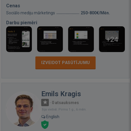
Cenas
Sociālo mediju mārketings
250-800€/Mēn.
Darbu piemēri
+24
IZVEIDOT PASŪTĪJUMU
Emils Kragis
·
0 atsauksmes
Bija vietnē: Pirms 1 g., 6 mēn.
English