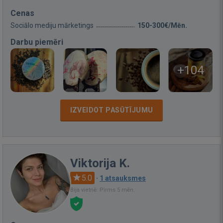
Cenas
Sociālo mediju mārketings
150-300€/Mēn.
Darbu piemēri
+104
IZVEIDOT PASŪTĪJUMU
Viktorija K.
5.0
·
1 atsauksmes
Bija vietnē: Pirms 5 mēn.