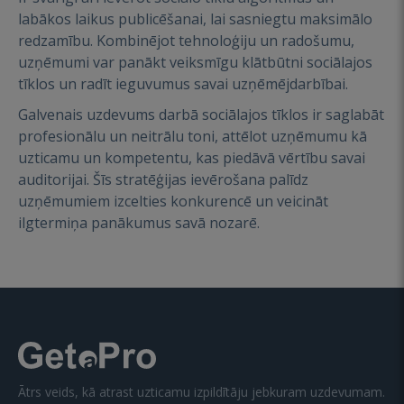
labākos laikus publicēšanai, lai sasniegtu maksimālo
redzamību. Kombinējot tehnoloģiju un radošumu,
uzņēmumi var panākt veiksmīgu klātbūtni sociālajos
tīklos un radīt ieguvumus savai uzņēmējdarbībai.
Galvenais uzdevums darbā sociālajos tīklos ir saglabāt
profesionālu un neitrālu toni, attēlot uzņēmumu kā
uzticamu un kompetentu, kas piedāvā vērtību savai
auditorijai. Šīs stratēģijas ievērošana palīdz
uzņēmumiem izcelties konkurencē un veicināt
ilgtermiņa panākumus savā nozarē.
Ātrs veids, kā atrast uzticamu izpildītāju jebkuram uzdevumam.