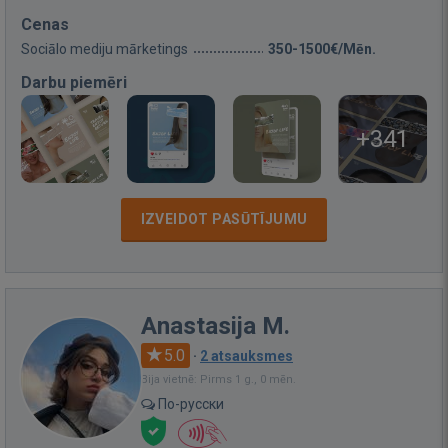
Cenas
Sociālo mediju mārketings
350-1500€/Mēn.
Darbu piemēri
+341
IZVEIDOT PASŪTĪJUMU
Anastasija M.
5.0
·
2 atsauksmes
Bija vietnē: Pirms 1 g., 0 mēn.
По-русски