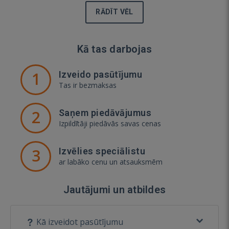
RĀDĪT VĒL
Kā tas darbojas
1
Izveido pasūtījumu
Tas ir bezmaksas
2
Saņem piedāvājumus
Izpildītāji piedāvās savas cenas
3
Izvēlies speciālistu
ar labāko cenu un atsauksmēm
Jautājumi un atbildes
Kā izveidot pasūtījumu