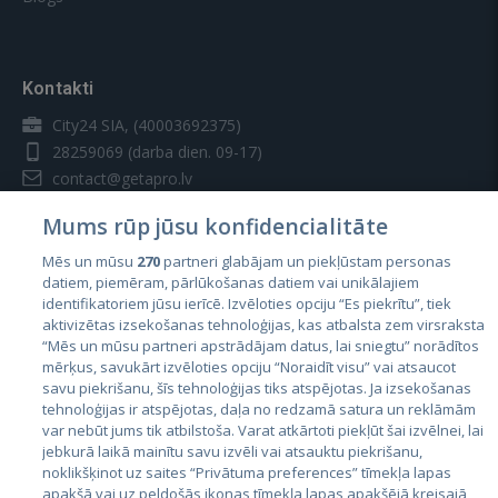
Kontakti
City24 SIA, (40003692375)
28259069
(darba dien. 09-17)
contact@getapro.lv
Mums rūp jūsu konfidencialitāte
Mēs un mūsu
270
partneri glabājam un piekļūstam personas
datiem, piemēram, pārlūkošanas datiem vai unikālajiem
identifikatoriem jūsu ierīcē. Izvēloties opciju “Es piekrītu”, tiek
Valstis
aktivizētas izsekošanas tehnoloģijas, kas atbalsta zem virsraksta
Igaunija
“Mēs un mūsu partneri apstrādājam datus, lai sniegtu” norādītos
mērķus, savukārt izvēloties opciju “Noraidīt visu” vai atsaucot
Latvija
savu piekrišanu, šīs tehnoloģijas tiks atspējotas. Ja izsekošanas
tehnoloģijas ir atspējotas, daļa no redzamā satura un reklāmām
Lietuva
var nebūt jums tik atbilstoša. Varat atkārtoti piekļūt šai izvēlnei, lai
jebkurā laikā mainītu savu izvēli vai atsauktu piekrišanu,
noklikšķinot uz saites “Privātuma preferences” tīmekļa lapas
apakšā vai uz peldošās ikonas tīmekļa lapas apakšējā kreisajā