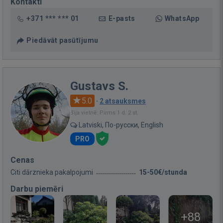
Kontakti
+371 *** *** 01
E-pasts
WhatsApp
Piedāvāt pasūtījumu
Gustavs S.
5.0
·
2 atsauksmes
Bija vietnē: Pirms 1 d. 2 st.
Latviski, По-русски, English
PRO
Cenas
Citi dārznieka pakalpojumi
15-50€/stunda
Darbu piemēri
+88