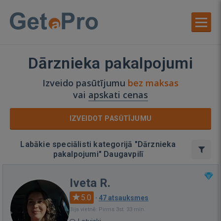
Dārznieka pakalpojumi
Izveido pasūtījumu
bez maksas
vai
apskati cenas
IZVEIDOT PASŪTĪJUMU
Labākie speciālisti kategorijā "Dārznieka
pakalpojumi" Daugavpilī
Iveta R.
5.0
·
47 atsauksmes
Bija vietnē: Pirms 3st. 33 min.