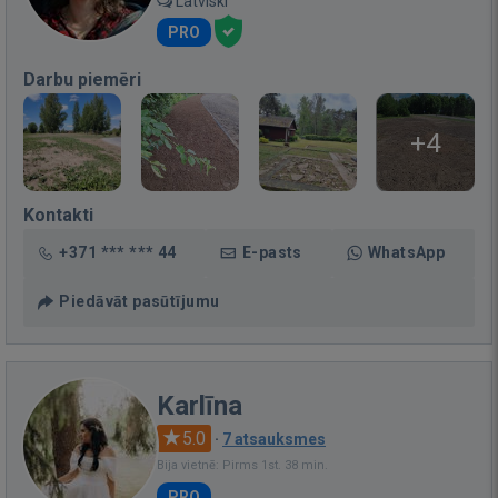
Latviski
PRO
Darbu piemēri
+4
Kontakti
+371 *** *** 44
E-pasts
WhatsApp
Piedāvāt pasūtījumu
Karlīna
5.0
·
7 atsauksmes
Bija vietnē: Pirms 1st. 38 min.
PRO