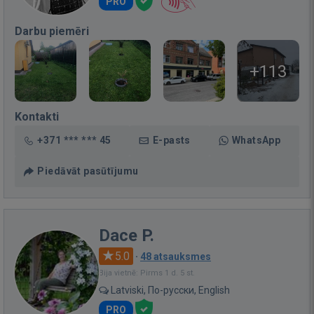
PRO
Darbu piemēri
+113
Kontakti
+371 *** *** 45
E-pasts
WhatsApp
Piedāvāt pasūtījumu
Dace P.
5.0
·
48 atsauksmes
Bija vietnē: Pirms 1 d. 5 st.
Latviski, По-русски, English
PRO