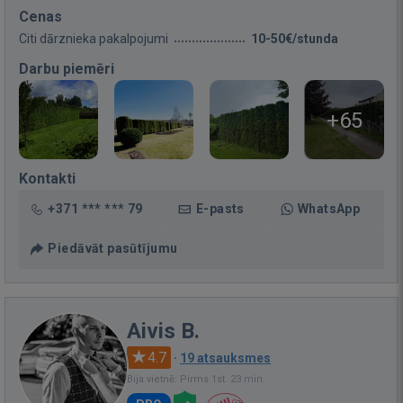
Cenas
Citi dārznieka pakalpojumi
10-50€/stunda
Darbu piemēri
+65
Kontakti
+371 *** *** 79
E-pasts
WhatsApp
Piedāvāt pasūtījumu
Aivis B.
4.7
·
19 atsauksmes
Bija vietnē: Pirms 1st. 23 min.