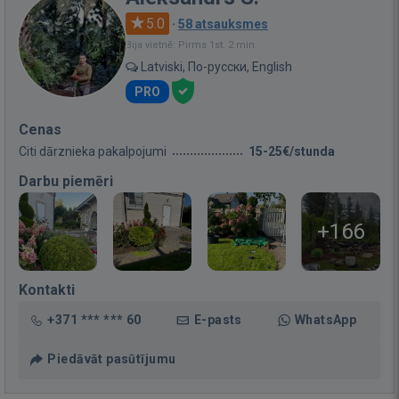
5.0
·
58 atsauksmes
Bija vietnē: Pirms 1st. 2 min.
Latviski, По-русски, English
PRO
Cenas
Citi dārznieka pakalpojumi
15-25€/stunda
Darbu piemēri
+166
Kontakti
+371 *** *** 60
E-pasts
WhatsApp
Piedāvāt pasūtījumu