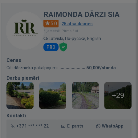
RAIMONDA DĀRZI SIA
5.0
·
25 atsauksmes
Bija vietnē: Pirms 6 st.
Latviski, По-русски, English
PRO
Cenas
Citi dārznieka pakalpojumi
50,00€/stunda
Darbu piemēri
+29
Kontakti
+371 *** *** 22
E-pasts
WhatsApp