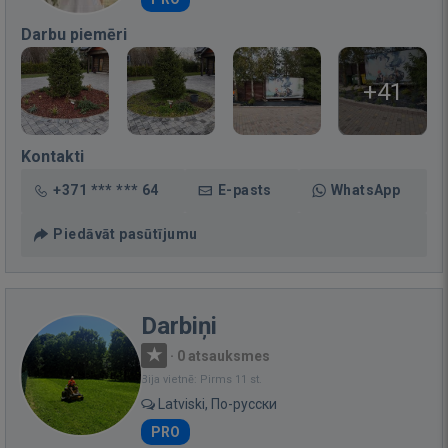
Darbu piemēri
+41
Kontakti
+371 *** *** 64
E-pasts
WhatsApp
Piedāvāt pasūtījumu
Darbiņi
·
0 atsauksmes
Bija vietnē: Pirms 11 st.
Latviski, По-русски
PRO