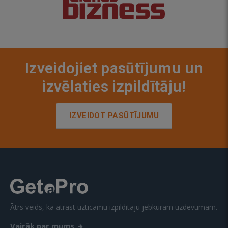
Izveidojiet pasūtījumu un
izvēlaties izpildītāju!
IZVEIDOT PASŪTĪJUMU
Ātrs veids, kā atrast uzticamu izpildītāju jebkuram uzdevumam.
Vairāk par mums