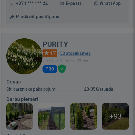
+371 *** *** 22
E-pasts
WhatsApp
Piedāvāt pasūtījumu
PURITY
4.7
·
53 atsauksmes
Bija vietnē: Pirms 4st. 23 min.
PRO
Cenas
Citi dārznieka pakalpojumi
20-35€/stunda
Darbu piemēri
+93