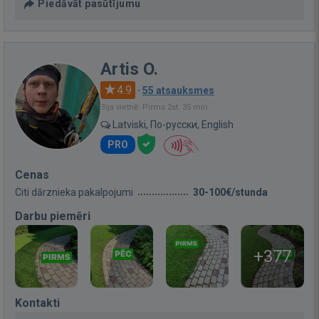
Piedāvāt pasūtījumu
Artis O.
4.9
·
55 atsauksmes
Bija vietnē: Pirms 2st. 35 min.
Latviski, По-русски, English
PRO
Cenas
Citi dārznieka pakalpojumi
30-100€/stunda
Darbu piemēri
+377
Kontakti