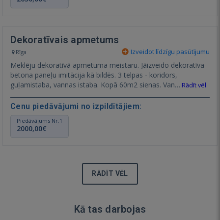
Dekoratīvais apmetums
Izveidot līdzīgu pasūtījumu
Rīga
Meklēju dekoratīvā apmetuma meistaru. Jāizveido dekoratīva
betona paneļu imitācija kā bildēs. 3 telpas - koridors,
guļamistaba, vannas istaba. Kopā 60m2 sienas. Van…
Rādīt vēl
Cenu piedāvājumi no izpildītājiem:
Piedāvājums Nr.1
2000,00€
RĀDĪT VĒL
Kā tas darbojas