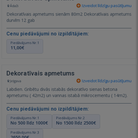
Izveidot līdzīgu pasūtījumu
Ādaži
Dekoratīvais apmetums sienām 80m2 Dekoratīvais apmetums
durvīm 12 gab
Cenu piedāvājumi no izpildītājiem:
Piedāvājums Nr.1
11,00€
Dekoratīvais apmetums
Izveidot līdzīgu pasūtījumu
Jelgava
Labdien. Gribētu divās istabās dekoratīvo sienas betona
apmetumu ( 42m2) un vannas istabā mikrocementu ( 14m2).
Cenu piedāvājumi no izpildītājiem:
Piedāvājums Nr.1
Piedāvājums Nr.2
No 500 līdz 1000€
No 1500 līdz 2500€
Piedāvājums Nr.3
2650,00€