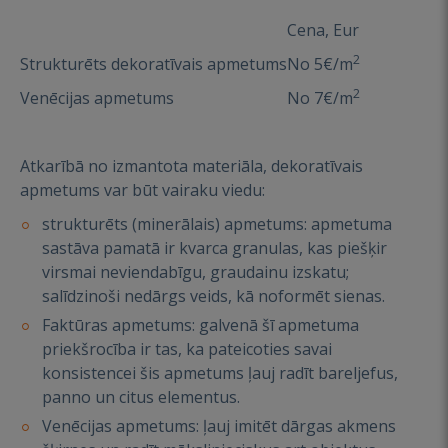
Cena, Eur
2
Strukturēts dekoratīvais apmetums
No 5€/m
2
Venēcijas apmetums
No 7€/m
Atkarībā no izmantota materiāla, dekoratīvais
apmetums var būt vairaku viedu:
strukturēts (minerālais) apmetums: apmetuma
sastāva pamatā ir kvarca granulas, kas piešķir
virsmai neviendabīgu, graudainu izskatu;
salīdzinoši nedārgs veids, kā noformēt sienas.
Faktūras apmetums: galvenā šī apmetuma
priekšrocība ir tas, ka pateicoties savai
konsistencei šis apmetums ļauj radīt bareljefus,
panno un citus elementus.
Venēcijas apmetums: ļauj imitēt dārgas akmens