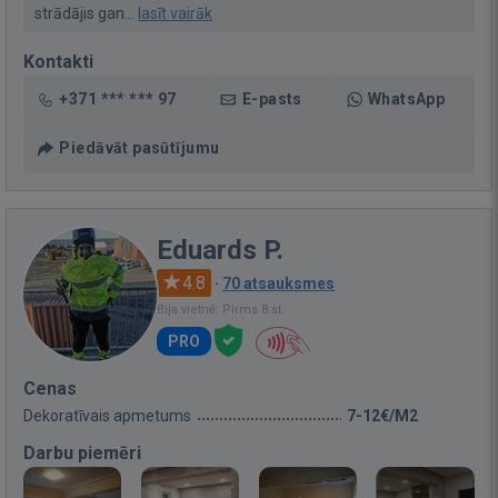
strādājis gan...
lasīt vairāk
Kontakti
+371 *** *** 97
E-pasts
WhatsApp
Piedāvāt pasūtījumu
Eduards P.
4.8
·
70 atsauksmes
Bija vietnē: Pirms 8 st.
PRO
Cenas
Dekoratīvais apmetums
7-12€/M2
Darbu piemēri