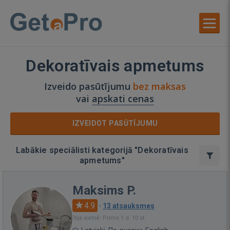
Dekoratīvais apmetums
Izveido pasūtījumu
bez maksas
vai
apskati cenas
IZVEIDOT PASŪTĪJUMU
Labākie speciālisti kategorijā "Dekoratīvais
apmetums"
Maksims P.
4.9
·
13 atsauksmes
Bija vietnē: Pirms 1 d. 10 st.