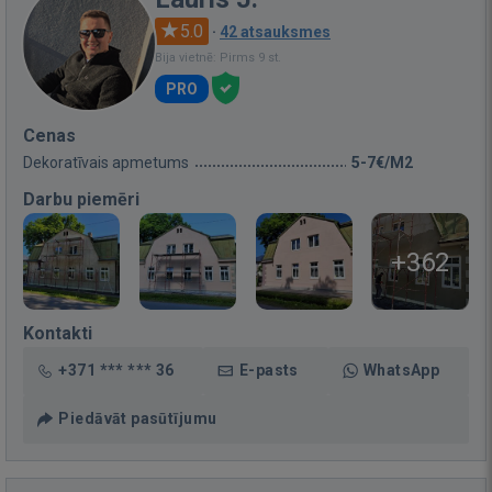
5.0
·
42 atsauksmes
Bija vietnē: Pirms 9 st.
PRO
Cenas
Dekoratīvais apmetums
5-7€/M2
Darbu piemēri
+362
Kontakti
+371 *** *** 36
E-pasts
WhatsApp
Piedāvāt pasūtījumu