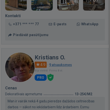
Kontakti
+371 *** *** 77
E-pasts
WhatsApp
Piedāvāt pasūtījumu
Kristians O.
4.9
·
9 atsauksmes
Bija vietnē: Pirms 8 st.
PRO
Cenas
Dekoratīvais apmetums
13-25€/M2
Man ir vairāk nekā 4 gadu pieredze dažādos celtniecības
darbos — sākot no iekšdarbiem līdz ārdarbiem. Esmu