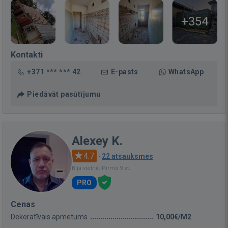
+354
Kontakti
+371 *** *** 42
E-pasts
WhatsApp
Piedāvāt pasūtījumu
Alexey K.
4.7
·
22 atsauksmes
Bija vietnē: Pirms 9 st.
PRO
Cenas
Dekoratīvais apmetums
10,00€/M2