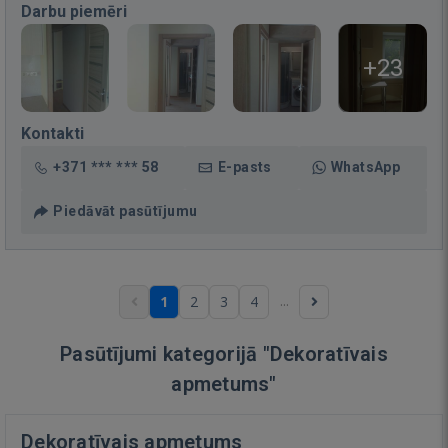
Darbu piemēri
+23
Kontakti
+371 *** *** 58
E-pasts
WhatsApp
Piedāvāt pasūtījumu
...
1
2
3
4
Pasūtījumi kategorijā "Dekoratīvais
apmetums"
Dekoratīvais apmetums