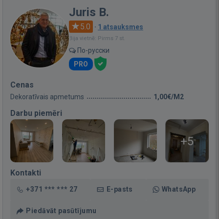
Juris B.
5.0
·
1 atsauksmes
Bija vietnē: Pirms 7 st.
По-русски
PRO
Cenas
Dekoratīvais apmetums
1,00€/M2
Darbu piemēri
+5
Kontakti
+371 *** *** 27
E-pasts
WhatsApp
Piedāvāt pasūtījumu