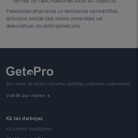
šķirnes un radīt mākslinieciskus art objektus.
Pateicoties lētai cenai un lietošanas vienkāršībai,
dzīvokļos biežāk tiek lietots minerālais vai
dekoratīvais struktūrapmetums.
Ātrs veids, kā atrast uzticamu izpildītāju jebkuram uzdevumam.
Vairāk par mums
Kā tas darbojas
Kā izveidot pasūtījumu