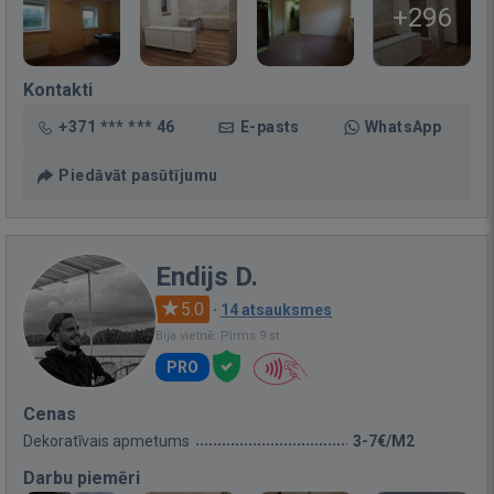
+296
Kontakti
+371 *** *** 46
E-pasts
WhatsApp
Piedāvāt pasūtījumu
Endijs D.
5.0
·
14 atsauksmes
Bija vietnē: Pirms 9 st.
PRO
Cenas
Dekoratīvais apmetums
3-7€/M2
Darbu piemēri