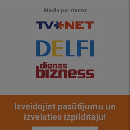
Media par mums
Izveidojiet pasūtījumu un
izvēlaties izpildītāju!