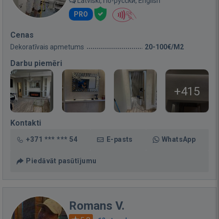
Latviski, По-русски, English
PRO
Cenas
Dekoratīvais apmetums
20-100€/M2
Darbu piemēri
+415
Kontakti
+371 *** *** 54
E-pasts
WhatsApp
Piedāvāt pasūtījumu
Romans V.