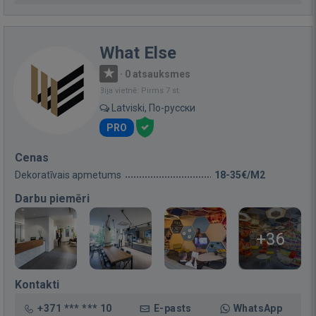
What Else
·
0 atsauksmes
Bija vietnē: Pirms 7 st.
Latviski, По-русски
PRO
Cenas
Dekoratīvais apmetums
18-35€/M2
Darbu piemēri
+36
Kontakti
+371 *** *** 10
E-pasts
WhatsApp