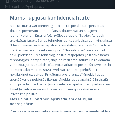
28259069
(darba dien. 09-17)
contact@getapro.lv
Mums rūp jūsu konfidencialitāte
Mēs un mūsu
270
partneri glabājam un piekļūstam personas
datiem, piemēram, pārlūkošanas datiem vai unikālajiem
identifikatoriem jūsu ierīcē. Izvēloties opciju “Es piekrītu”, tiek
Valstis
aktivizētas izsekošanas tehnoloģijas, kas atbalsta zem virsraksta
Igaunija
“Mēs un mūsu partneri apstrādājam datus, lai sniegtu” norādītos
mērķus, savukārt izvēloties opciju “Noraidīt visu” vai atsaucot
Latvija
savu piekrišanu, šīs tehnoloģijas tiks atspējotas. Ja izsekošanas
tehnoloģijas ir atspējotas, daļa no redzamā satura un reklāmām
Lietuva
var nebūt jums tik atbilstoša. Varat atkārtoti piekļūt šai izvēlnei, lai
jebkurā laikā mainītu savu izvēli vai atsauktu piekrišanu,
noklikšķinot uz saites “Privātuma preferences” tīmekļa lapas
apakšā vai uz peldošās ikonas tīmekļa lapas apakšējā kreisajā
stūrī, ja tāda ir redzama. Jūsu izvēle būs spēkā mūsu piekrišanas
Tīmekļa vietne ietvaros. Plašāku informāciju skatiet mūsu
Privātuma politikā.
Mēs un mūsu partneri apstrādājam datus, lai
nodrošinātu:
City24.lv
CVbankas.lt
Precīzas atrašanās vietas izmantošana. Ierīces parametru aktīva