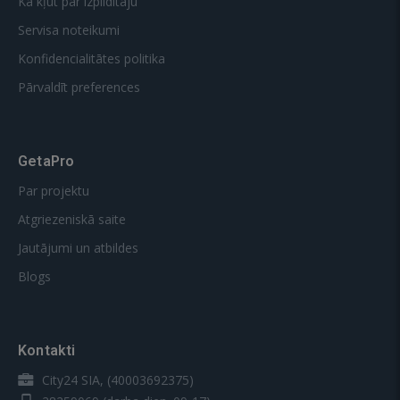
Kā kļūt par izpildītāju
Servisa noteikumi
Konfidencialitātes politika
Pārvaldīt preferences
GetaPro
Par projektu
Atgriezeniskā saite
Jautājumi un atbildes
Blogs
Kontakti
City24 SIA, (40003692375)