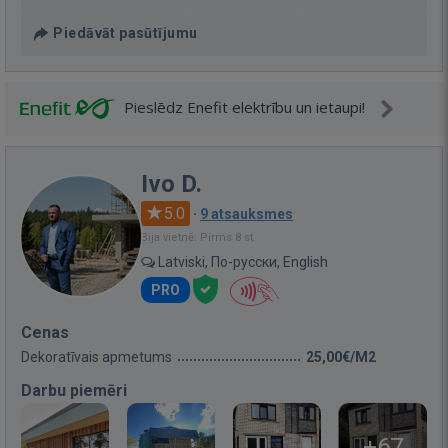
Piedāvāt pasūtījumu
Pieslēdz Enefit elektrību un ietaupi!
Ivo D.
5.0
·
9 atsauksmes
Bija vietnē: Pirms 8 st.
Latviski, По-русски, English
PRO
Cenas
Dekoratīvais apmetums
25,00€/M2
Darbu piemēri
+67