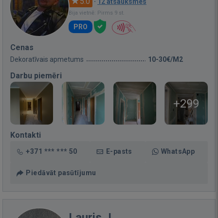
5.0
·
12 atsauksmes
Bija vietnē: Pirms 9 st.
PRO
Cenas
Dekoratīvais apmetums
10-30€/M2
Darbu piemēri
+299
Kontakti
+371 *** *** 50
E-pasts
WhatsApp
Piedāvāt pasūtījumu
Lauris J.