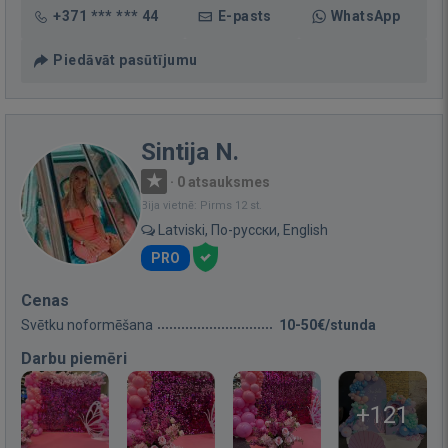
+371 *** *** 44
E-pasts
WhatsApp
Piedāvāt pasūtījumu
Sintija N.
·
0 atsauksmes
Bija vietnē: Pirms 12 st.
Latviski, По-русски, English
PRO
Cenas
Svētku noformēšana
10-50€/stunda
Darbu piemēri
+121