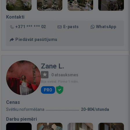
Kontakti
+371 *** *** 02
E-pasts
WhatsApp
Piedāvāt pasūtījumu
Zane L.
·
0 atsauksmes
Bija vietnē: Pirms 1 mēn.
PRO
Cenas
Svētku noformēšana
20-80€/stunda
Darbu piemēri