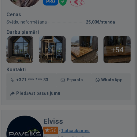
PRO
Cenas
Svētku noformēšana
25,00€/stunda
Darbu piemēri
+54
Kontakti
+371 *** *** 33
E-pasts
WhatsApp
Piedāvāt pasūtījumu
Elviss
5.0
·
1 atsauksmes