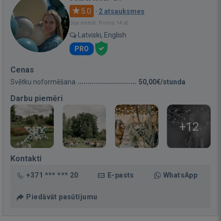
5.0
·
2 atsauksmes
Bija vietnē: Pirms 14 st.
Latviski, English
PRO
Cenas
Svētku noformēšana
50,00€/stunda
Darbu piemēri
+12
Kontakti
+371 *** *** 20
E-pasts
WhatsApp
Piedāvāt pasūtījumu