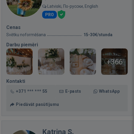
Latviski, По-русски, English
PRO
Cenas
Svētku noformēšana
15-30€/stunda
Darbu piemēri
+366
Kontakti
+371 *** *** 55
E-pasts
WhatsApp
Piedāvāt pasūtījumu
Katrina S.