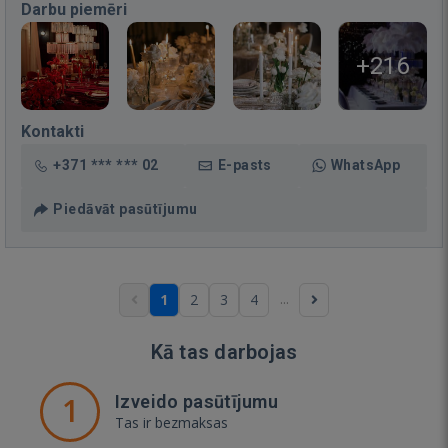
Darbu piemēri
+216
Kontakti
+371 *** *** 02
E-pasts
WhatsApp
Piedāvāt pasūtījumu
...
1
2
3
4
Kā tas darbojas
1
Izveido pasūtījumu
Tas ir bezmaksas