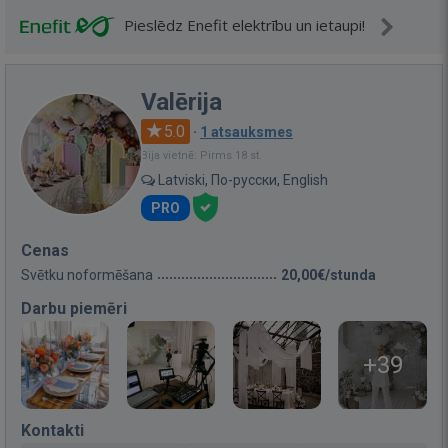
Pieslēdz Enefit elektrību un ietaupi!
Valērija
5.0
·
1 atsauksmes
Bija vietnē: Pirms 18 st.
Latviski, По-русски, English
PRO
Cenas
Svētku noformēšana
20,00€/stunda
Darbu piemēri
+39
Kontakti