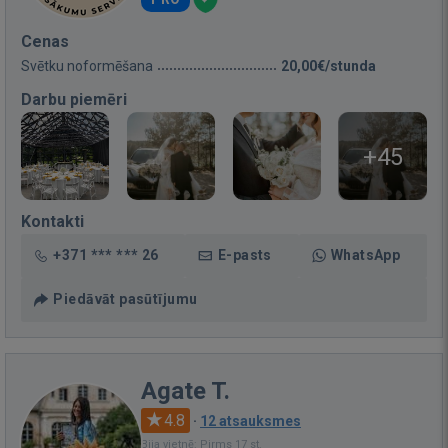
Cenas
Svētku noformēšana
20,00€/stunda
Darbu piemēri
+45
Kontakti
+371 *** *** 26
E-pasts
WhatsApp
Piedāvāt pasūtījumu
Agate T.
4.8
·
12 atsauksmes
Bija vietnē: Pirms 17 st.