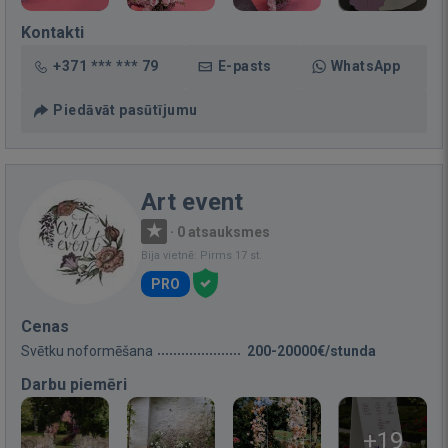
Kontakti
+371 *** *** 79
E-pasts
WhatsApp
Piedāvāt pasūtījumu
Art event
·
0 atsauksmes
Bija vietnē: Pirms 17 st.
PRO
Cenas
Svētku noformēšana
200-20000€/stunda
Darbu piemēri
+19