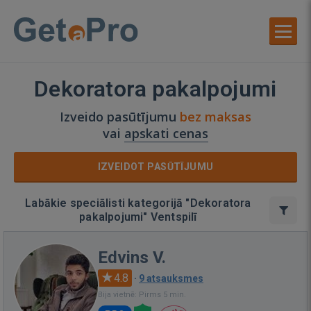
Dekoratora pakalpojumi
Izveido pasūtījumu
bez maksas
vai
apskati cenas
IZVEIDOT PASŪTĪJUMU
Labākie speciālisti kategorijā "Dekoratora
pakalpojumi" Ventspilī
Edvins V.
4.8
·
9 atsauksmes
Bija vietnē: Pirms 5 min.