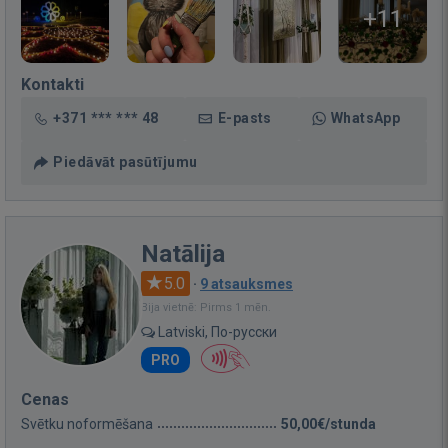
+11
Kontakti
+371 *** *** 48
E-pasts
WhatsApp
Piedāvāt pasūtījumu
Natālija
5.0
·
9 atsauksmes
Bija vietnē: Pirms 1 mēn.
Latviski, По-русски
PRO
Cenas
Svētku noformēšana
50,00€/stunda