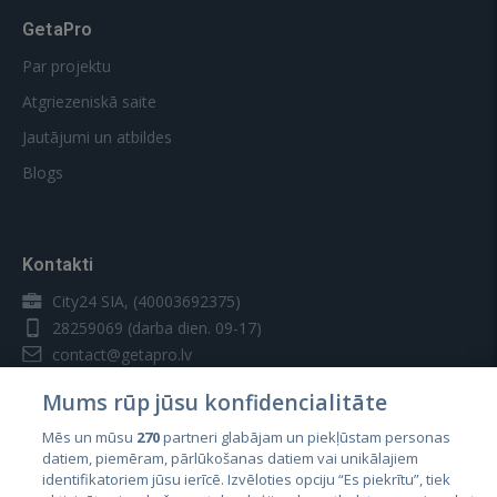
GetaPro
Par projektu
Atgriezeniskā saite
Jautājumi un atbildes
Blogs
Kontakti
City24 SIA, (40003692375)
28259069
(darba dien. 09-17)
contact@getapro.lv
Mums rūp jūsu konfidencialitāte
Mēs un mūsu
270
partneri glabājam un piekļūstam personas
datiem, piemēram, pārlūkošanas datiem vai unikālajiem
identifikatoriem jūsu ierīcē. Izvēloties opciju “Es piekrītu”, tiek
Valstis