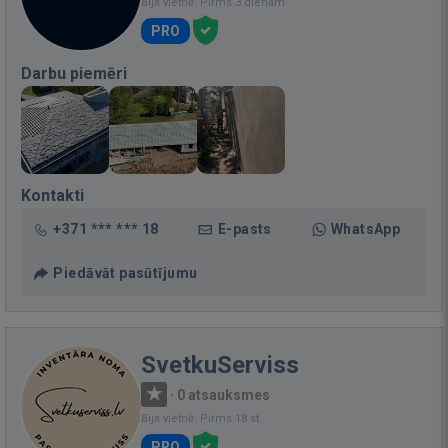
Bija vietnē: Pirms 3 dienām
PRO
Darbu piemēri
Kontakti
+371 *** *** 18
E-pasts
WhatsApp
Piedāvāt pasūtījumu
SvetkuServiss
·
0 atsauksmes
Bija vietnē: Pirms 18 st.
PRO