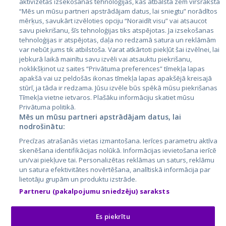
aktivizētas izsekošanas tehnoloģijas, kas atbalsta zem virsraksta
Igaunija
“Mēs un mūsu partneri apstrādājam datus, lai sniegtu” norādītos
mērķus, savukārt izvēloties opciju “Noraidīt visu” vai atsaucot
Latvija
savu piekrišanu, šīs tehnoloģijas tiks atspējotas. Ja izsekošanas
tehnoloģijas ir atspējotas, daļa no redzamā satura un reklāmām
Lietuva
var nebūt jums tik atbilstoša. Varat atkārtoti piekļūt šai izvēlnei, lai
jebkurā laikā mainītu savu izvēli vai atsauktu piekrišanu,
noklikšķinot uz saites “Privātuma preferences” tīmekļa lapas
apakšā vai uz peldošās ikonas tīmekļa lapas apakšējā kreisajā
stūrī, ja tāda ir redzama. Jūsu izvēle būs spēkā mūsu piekrišanas
Tīmekļa vietne ietvaros. Plašāku informāciju skatiet mūsu
Privātuma politikā.
Mēs un mūsu partneri apstrādājam datus, lai
nodrošinātu:
City24.lv
CVbankas.lt
Precīzas atrašanās vietas izmantošana. Ierīces parametru aktīva
City24.ee
Kainos.lt
skenēšana identifikācijas nolūkā. Informācijas ievietošana ierīcē
un/vai piekļuve tai. Personalizētas reklāmas un saturs, reklāmu
GetaPro.lv
Paslaugos.lt
un satura efektivitātes novērtēšana, analītiskā informācija par
GetaPro.ee
auto24.ee
lietotāju grupām un produktu izstrāde.
Skelbiu.lt
KV.ee
Partneru (pakalpojumu sniedzēju) saraksts
Autoplius.lt
Osta.ee
Aruodas.lt
KuldneBörs.ee
Es piekrītu