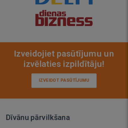
Izveidojiet pasūtījumu un
izvēlaties izpildītāju!
IZVEIDOT PASŪTĪJUMU
Dīvānu pārvilkšana