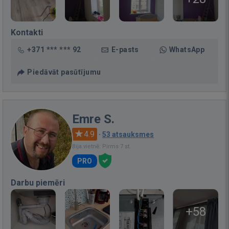
Kontakti
+371 *** *** 92
E-pasts
WhatsApp
Piedāvāt pasūtījumu
Emre S.
4.9
·
53 atsauksmes
Bija vietnē: Pirms 7 st.
PRO
Darbu piemēri
+58