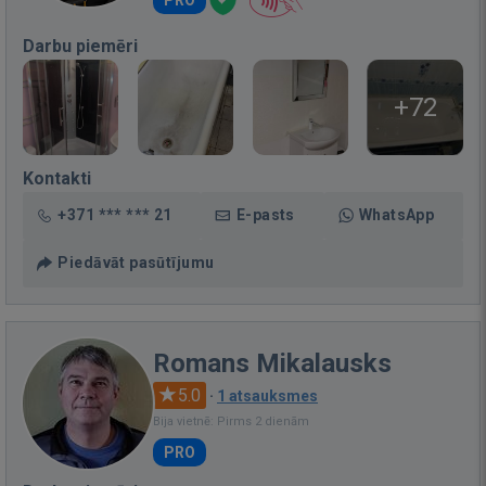
Darbu piemēri
+72
Kontakti
+371 *** *** 21
E-pasts
WhatsApp
Piedāvāt pasūtījumu
Romans Mikalausks
5.0
·
1 atsauksmes
Bija vietnē: Pirms 2 dienām
PRO