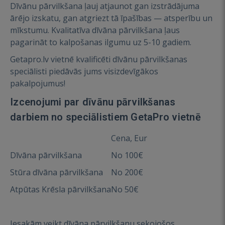
Dīvānu pārvilkšana ļauj atjaunot gan izstrādājuma
ārējo izskatu, gan atgriezt tā īpašības — atsperību un
mīkstumu. Kvalitatīva dīvāna pārvilkšana ļaus
pagarināt to kalpošanas ilgumu uz 5-10 gadiem.
Getapro.lv vietnē kvalificēti dīvānu pārvilkšanas
speciālisti piedāvās jums visizdevīgākos
pakalpojumus!
Izcenojumi par dīvānu pārvilkšanas
darbiem no speciālistiem GetaPro vietnē
Cena, Eur
Dīvāna pārvilkšana
No 100€
Stūra dīvāna pārvilkšana
No 200€
Atpūtas Krēsla pārvilkšana
No 50€
Iesakām veikt dīvāna pārvilkšanu sekojošos