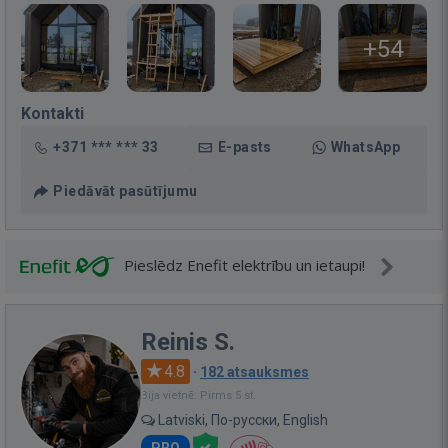
+54
Kontakti
+371 *** *** 33
E-pasts
WhatsApp
Piedāvāt pasūtījumu
Pieslēdz Enefit elektrību un ietaupi!
Reinis S.
4.8
·
182 atsauksmes
Bija vietnē: Pirms 5 st.
Latviski, По-русски, English
PRO