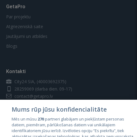
GetaPro
Par projektu
Atgriezeniskā saite
Jautājumi un atbildes
Blogs
Kontakti
City24 SIA, (40003692375)
28259069
(darba dien. 09-17)
contact@getapro.lv
Mums rūp jūsu konfidencialitāte
Mēs un mūsu
270
partneri glabājam un piekļūstam personas
datiem, piemēram, pārlūkošanas datiem vai unikālajiem
identifikatoriem jūsu ierīcē. Izvēloties opciju “Es piekrītu”, tiek
Valstis
aktivizētas izsekošanas tehnoloģijas, kas atbalsta zem virsraksta