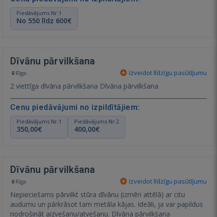
Piedāvājums Nr.1
No 550 līdz 600€
Dīvānu pārvilkšana
Izveidot līdzīgu pasūtījumu
Rīga
2 viettīga dīvāna pārvilkšana Dīvāna pārvilkšana
Cenu piedāvājumi no izpildītājiem:
Piedāvājums Nr.1
Piedāvājums Nr.2
350,00€
400,00€
Dīvānu pārvilkšana
Izveidot līdzīgu pasūtījumu
Rīga
Nepieciešams pārvilkt stūra dīvānu (izmēri attēlā) ar citu
audumu un pārkrāsot tam metāla kājas. Ideāli, ja var papildus
nodrošināt aizvešanu/atvešanu. Dīvāna pārvilkšana