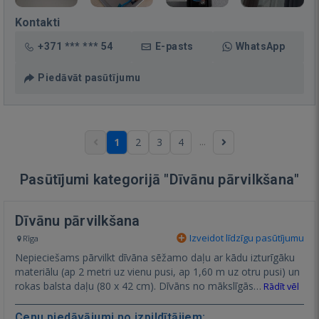
Kontakti
+371 *** *** 54
E-pasts
WhatsApp
Piedāvāt pasūtījumu
...
1
2
3
4
Pasūtījumi kategorijā "Dīvānu pārvilkšana"
Dīvānu pārvilkšana
Izveidot līdzīgu pasūtījumu
Rīga
Nepieciešams pārvilkt dīvāna sēžamo daļu ar kādu izturīgāku
materiālu (ap 2 metri uz vienu pusi, ap 1,60 m uz otru pusi) un
rokas balsta daļu (80 x 42 cm). Dīvāns no mākslīgās…
Rādīt vēl
Cenu piedāvājumi no izpildītājiem: