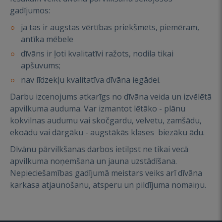
gadījumos:
ja tas ir augstas vērtības priekšmets, piemēram,
antīka mēbele
dīvāns ir ļoti kvalitatīvi ražots, nodila tikai
apšuvums;
nav līdzekļu kvalitatīva dīvāna iegādei.
Darbu izcenojums atkarīgs no dīvāna veida un izvēlētā
apvilkuma auduma. Var izmantot lētāko - plānu
kokvilnas audumu vai skočgardu, velvetu, zamšādu,
ekoādu vai dārgāku - augstākās klases biezāku ādu.
Dīvānu pārvilkšanas darbos ietilpst ne tikai vecā
apvilkuma noņemšana un jauna uzstādīšana.
Nepieciešamības gadījumā meistars veiks arī dīvāna
karkasa atjaunošanu, atsperu un pildījuma nomaiņu.