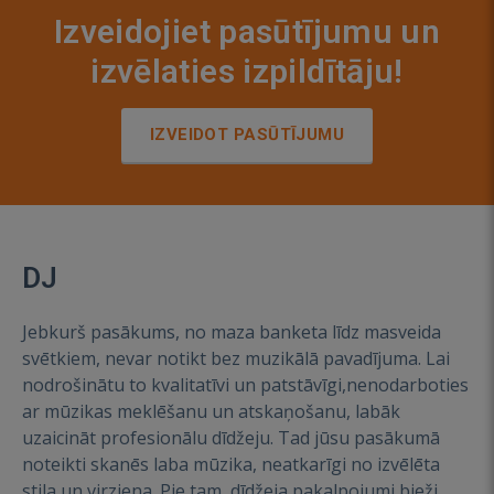
Izveidojiet pasūtījumu un
izvēlaties izpildītāju!
IZVEIDOT PASŪTĪJUMU
DJ
Jebkurš pasākums, no maza banketa līdz masveida
svētkiem, nevar notikt bez muzikālā pavadījuma. Lai
nodrošinātu to kvalitatīvi un patstāvīgi,nenodarboties
ar mūzikas meklēšanu un atskaņošanu, labāk
uzaicināt profesionālu dīdžeju. Tad jūsu pasākumā
noteikti skanēs laba mūzika, neatkarīgi no izvēlēta
stila un virziena. Pie tam, dīdžeja pakalpojumi bieži