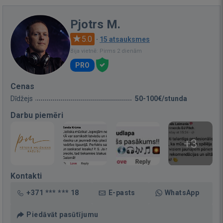
Pjotrs M.
5.0
·
15 atsauksmes
Bija vietnē: Pirms 2 dienām
PRO
Cenas
Dīdžejs
50-100€/stunda
Darbu piemēri
+3
Kontakti
+371 *** *** 18
E-pasts
WhatsApp
Piedāvāt pasūtījumu