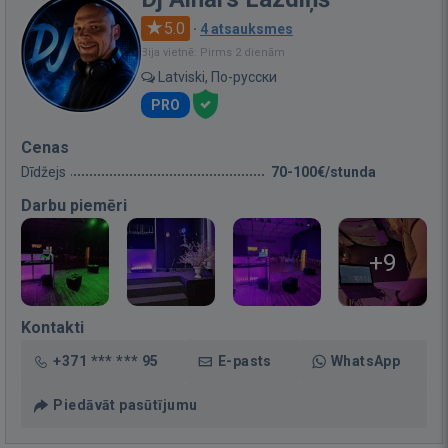
5.0
·
4 atsauksmes
Bija vietnē: Pirms 2 dienām
Latviski, По-русски
PRO
Cenas
Dīdžejs
70-100€/stunda
Darbu piemēri
+9
Kontakti
+371 *** *** 95
E-pasts
WhatsApp
Piedāvāt pasūtījumu