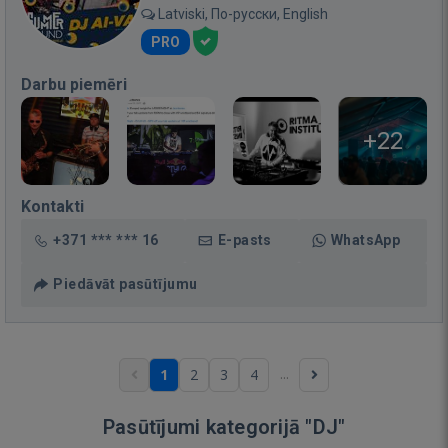
Latviski, По-русски, English
PRO
Darbu piemēri
+22
Kontakti
+371 *** *** 16
E-pasts
WhatsApp
Piedāvāt pasūtījumu
...
1
2
3
4
Pasūtījumi kategorijā "DJ"