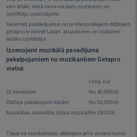
vien lētāki, nekā viena vai dažu muzikantu un
izpildītāju uzaicinājums.
Saņemiet piedāvājumus no profesionālajiem dīdžejiem
getapro.lv vietnē! Lasiet atsauksmes un izvēlaties
labāko izpildītāju!
Izcenojumi muzikālā pavadījuma
pakalpojumiem no muzikantiem Getapro
vietnē
Cena, Eur
DJ banketam
No 40,00€/st.
Dīdžeja pakalpojumi kāzām
No 50,00€/st.
Muzikālais ansamblis (dzīva mūzika)
No 250,00€
Tāpat kā muzikantiem, dīdžejiem arī ir virzieni kuros