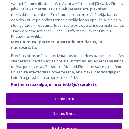
var nebūt jums tik atbilstoša. Varat atkārtoti piekļūt šai izvēlnei, lai
jebkurā laikā mainītu savu izvēli vai atsauktu piekrišanu,
noklikšķinot uz saites “Privātuma preferences” tīmekļa lapas
apakšā vai uz peldošās ikonas tīmekļa lapas apakšējā kreisajā
stūrī, ja tāda ir redzama. Jūsu izvēle būs spēkā mūsu piekrišanas
Tīmekļa vietne ietvaros. Plašāku informāciju skatiet mūsu
Privātuma politikā.
Mēs un mūsu partneri apstrādājam datus, lai
nodrošinātu:
City24.lv
CVbankas.lt
Precīzas atrašanās vietas izmantošana. Ierīces parametru aktīva
City24.ee
Kainos.lt
skenēšana identifikācijas nolūkā. Informācijas ievietošana ierīcē
un/vai piekļuve tai. Personalizētas reklāmas un saturs, reklāmu
GetaPro.lv
Paslaugos.lt
un satura efektivitātes novērtēšana, analītiskā informācija par
GetaPro.ee
auto24.ee
lietotāju grupām un produktu izstrāde.
Skelbiu.lt
KV.ee
Partneru (pakalpojumu sniedzēju) saraksts
Autoplius.lt
Osta.ee
Aruodas.lt
KuldneBörs.ee
Es piekrītu
Noraidīt visu
© 2026 GetaPro. Visas tiesības aizsargātas.
Rādīt mērķus