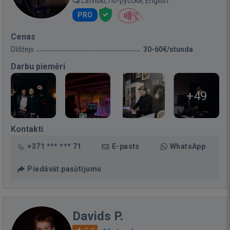
Latviski, По-русски, English
PRO
Cenas
Dīdžejs
30-60€/stunda
Darbu piemēri
+49
Kontakti
+371 *** *** 71
E-pasts
WhatsApp
Piedāvāt pasūtījumu
Davids P.