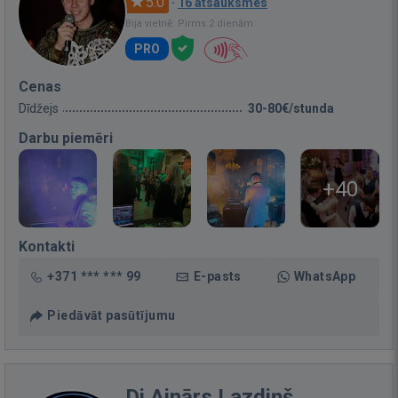
5.0
·
16 atsauksmes
Bija vietnē: Pirms 2 dienām
PRO
Cenas
Dīdžejs
30-80€/stunda
Darbu piemēri
+40
Kontakti
+371 *** *** 99
E-pasts
WhatsApp
Piedāvāt pasūtījumu
Dj Ainārs Lazdiņš