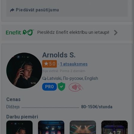
Piedāvāt pasūtījumu
Pieslēdz Enefit elektrību un ietaupi!
Arnolds S.
5.0
·
1 atsauksmes
Bija vietnē: Pirms 2 dienām
Latviski, По-русски, English
PRO
Cenas
Dīdžejs
80-150€/stunda
Darbu piemēri
+17