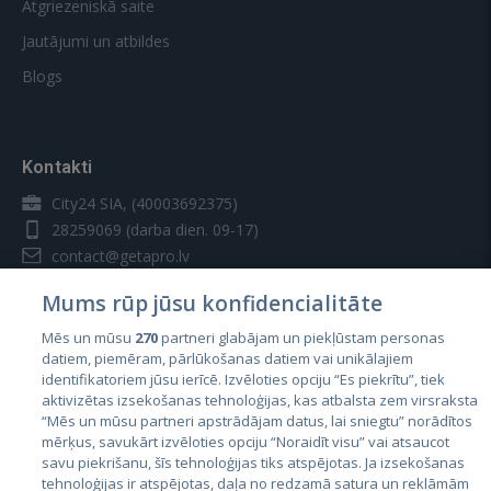
Atgriezeniskā saite
Jautājumi un atbildes
Blogs
Kontakti
City24 SIA, (40003692375)
28259069
(darba dien. 09-17)
contact@getapro.lv
Mums rūp jūsu konfidencialitāte
Mēs un mūsu
270
partneri glabājam un piekļūstam personas
datiem, piemēram, pārlūkošanas datiem vai unikālajiem
identifikatoriem jūsu ierīcē. Izvēloties opciju “Es piekrītu”, tiek
Valstis
aktivizētas izsekošanas tehnoloģijas, kas atbalsta zem virsraksta
Igaunija
“Mēs un mūsu partneri apstrādājam datus, lai sniegtu” norādītos
mērķus, savukārt izvēloties opciju “Noraidīt visu” vai atsaucot
Latvija
savu piekrišanu, šīs tehnoloģijas tiks atspējotas. Ja izsekošanas
tehnoloģijas ir atspējotas, daļa no redzamā satura un reklāmām
Lietuva