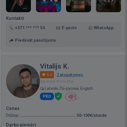
Kontakti
+371 *** *** 54
E-pasts
WhatsApp
Piedāvāt pasūtījumu
Vitalijs K.
5.0
·
2 atsauksmes
Bija vietnē: Pirms 18 st.
Latviski, По-русски, English
PRO
Cenas
Dīdžejs
50-100€/stunda
Darbu piemēri