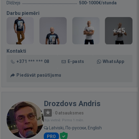
Dīdžejs
500-1000€/stunda
Darbu piemēri
+45
Kontakti
+371 *** *** 08
E-pasts
WhatsApp
Piedāvāt pasūtījumu
Drozdovs Andris
·
0 atsauksmes
Bija vietnē: Pirms 1 mēn.
Latviski, По-русски, English
PRO