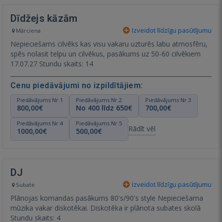
Dīdžejs kāzām
Izveidot līdzīgu pasūtījumu
Mārciena
Nepieciešams cilvēks kas visu vakaru uzturēs labu atmosfēru,
spēs nolasit telpu un cilvēkus, pasākums uz 50-60 cilvēkiem
17.07.27 Stundu skaits: 14
Cenu piedāvājumi no izpildītājiem:
Piedāvājums Nr.1
Piedāvājums Nr.2
Piedāvājums Nr.3
800,00€
No 400 līdz 650€
700,00€
Piedāvājums Nr.4
Piedāvājums Nr.5
Rādīt vēl
1000,00€
500,00€
DJ
Izveidot līdzīgu pasūtījumu
Subate
Plānojas komandas pasākums 80's/90's style Nepieciešama
mūzika vakar diskotēkai. Diskotēka ir plānota subates skolā
Stundu skaits: 4