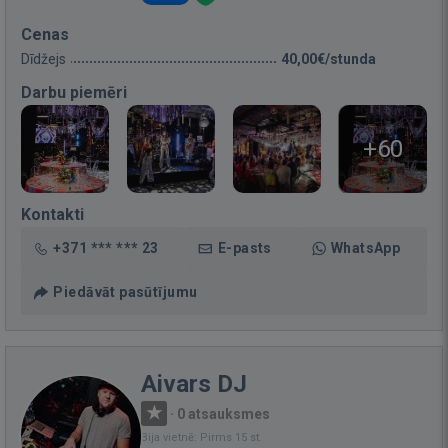
Cenas
Dīdžejs
40,00€/stunda
Darbu piemēri
+60
Kontakti
+371 *** *** 23
E-pasts
WhatsApp
Piedāvāt pasūtījumu
Aivars DJ
·
0 atsauksmes
Bija vietnē: Pirms 15 st.