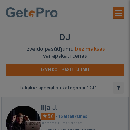
DJ
Izveido pasūtījumu
bez maksas
vai
apskati cenas
IZVEIDOT PASŪTĪJUMU
Labākie speciālisti kategorijā "DJ"
Ilja J.
5.0
·
16 atsauksmes
Bija vietnē: Pirms 2 dienām