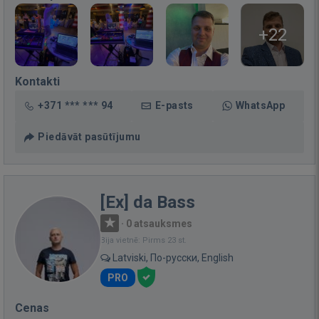
+22
Kontakti
+371 *** *** 94
E-pasts
WhatsApp
Piedāvāt pasūtījumu
[Ex] da Bass
·
0 atsauksmes
Bija vietnē: Pirms 23 st.
Latviski, По-русски, English
PRO
Cenas