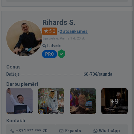
Rihards S.
5.0
·
2 atsauksmes
Bija vietnē: Pirms 1 d. 20 st.
Latviski
PRO
Cenas
Dīdžejs
60-70€/stunda
Darbu piemēri
+9
Kontakti
+371 *** *** 20
E-pasts
WhatsApp