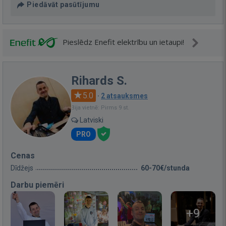
Piedāvāt pasūtījumu
Pieslēdz Enefit elektrību un ietaupi!
Rihards S.
5.0
·
2 atsauksmes
Bija vietnē: Pirms 9 st.
Latviski
PRO
Cenas
Dīdžejs
60-70€/stunda
Darbu piemēri
+9