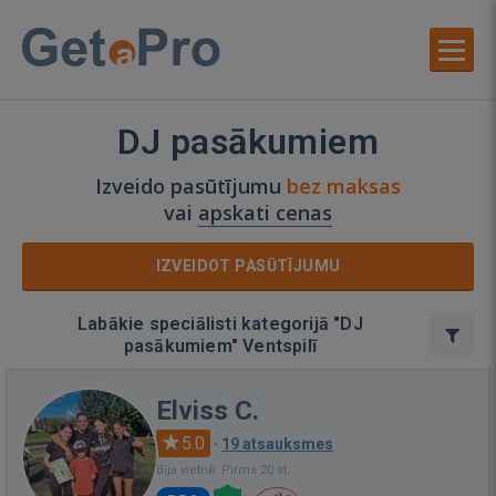
DJ pasākumiem
Izveido pasūtījumu
bez maksas
vai
apskati cenas
IZVEIDOT PASŪTĪJUMU
Labākie speciālisti kategorijā "DJ
pasākumiem" Ventspilī
Elviss C.
5.0
·
19 atsauksmes
Bija vietnē: Pirms 20 st.