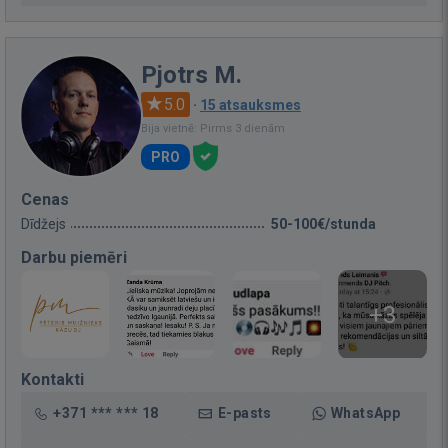
Pjotrs M.
5.0
·
15 atsauksmes
Bija vietnē: Pirms 3 dienām
PRO
Cenas
Dīdžejs
50-100€/stunda
Darbu piemēri
+3
Kontakti
+371 *** *** 18
E-pasts
WhatsApp