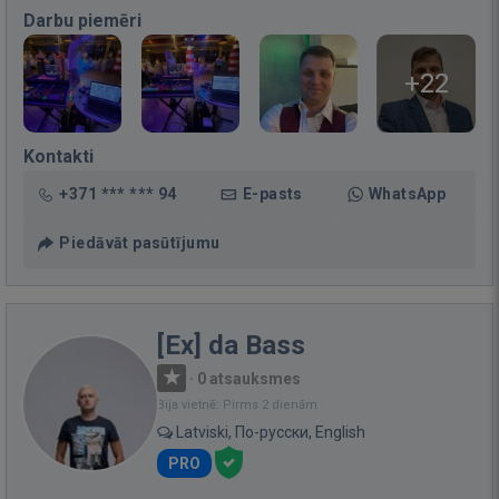
Darbu piemēri
+22
Kontakti
+371 *** *** 94
E-pasts
WhatsApp
Piedāvāt pasūtījumu
[Ex] da Bass
·
0 atsauksmes
Bija vietnē: Pirms 2 dienām
Latviski, По-русски, English
PRO