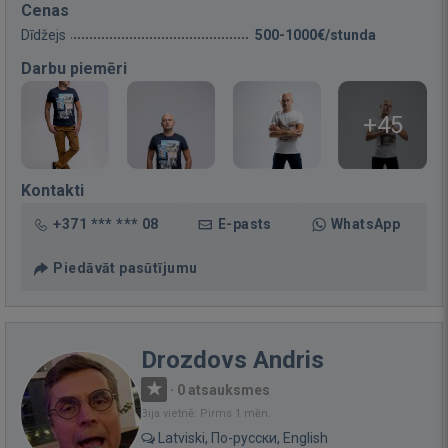
Cenas
Dīdžejs
500-1000€/stunda
Darbu piemēri
+45
Kontakti
+371 *** *** 08
E-pasts
WhatsApp
Piedāvāt pasūtījumu
Drozdovs Andris
·
0 atsauksmes
Bija vietnē: Pirms 1 mēn.
Latviski, По-русски, English