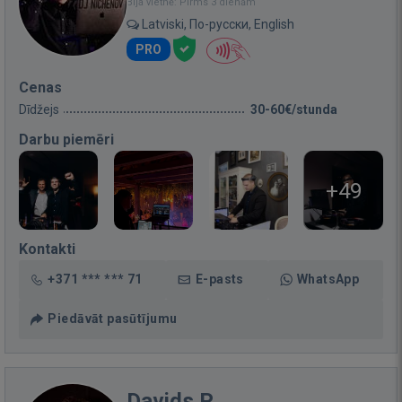
Bija vietnē: Pirms 3 dienām
Latviski, По-русски, English
PRO
Cenas
Dīdžejs
30-60€/stunda
Darbu piemēri
+49
Kontakti
+371 *** *** 71
E-pasts
WhatsApp
Piedāvāt pasūtījumu
Davids P.