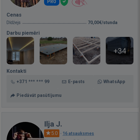
PRO
Cenas
Dīdžejs
70,00€/stunda
Darbu piemēri
+34
Kontakti
+371 *** *** 99
E-pasts
WhatsApp
Piedāvāt pasūtījumu
Ilja J.
5.0
·
16 atsauksmes