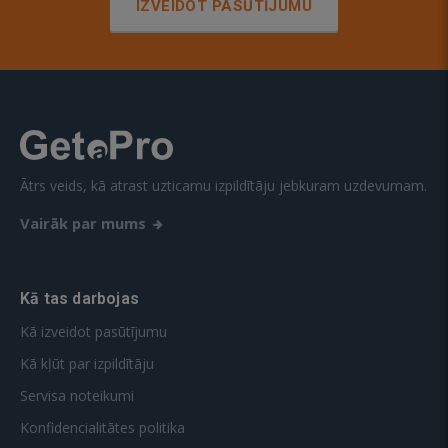
IZVEIDOT PASŪTĪJUMU
Ātrs veids, kā atrast uzticamu izpildītāju jebkuram uzdevumam.
Vairāk par mums
Kā tas darbojas
Kā izveidot pasūtījumu
Kā kļūt par izpildītāju
Servisa noteikumi
Konfidencialitātes politika