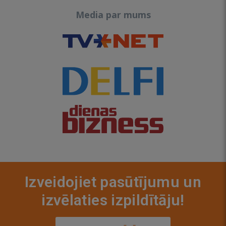
Media par mums
Izveidojiet pasūtījumu un
izvēlaties izpildītāju!