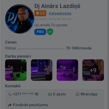
Dj Ainārs Lazdiņš
5.0
·
4 atsauksmes
Bija vietnē: Pirms 2st. 50 min.
Latviski, По-русски
PRO
Cenas
Dīdžejs
70-100€/stunda
Darbu piemēri
+9
Kontakti
+371 *** *** 95
E-pasts
WhatsApp
Piedāvāt pasūtījumu