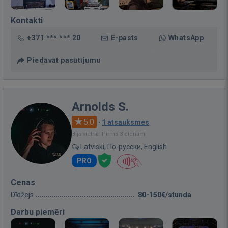
Kontakti
+371 *** *** 20
E-pasts
WhatsApp
Piedāvāt pasūtījumu
Arnolds S.
5.0
·
1 atsauksmes
Bija vietnē: Pirms 3 dienām
Latviski, По-русски, English
PRO
Cenas
Dīdžejs
80-150€/stunda
Darbu piemēri