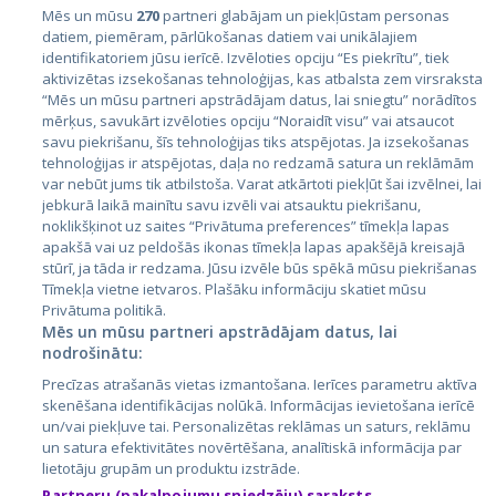
Mēs un mūsu
270
partneri glabājam un piekļūstam personas
datiem, piemēram, pārlūkošanas datiem vai unikālajiem
identifikatoriem jūsu ierīcē. Izvēloties opciju “Es piekrītu”, tiek
Valstis
aktivizētas izsekošanas tehnoloģijas, kas atbalsta zem virsraksta
Igaunija
“Mēs un mūsu partneri apstrādājam datus, lai sniegtu” norādītos
mērķus, savukārt izvēloties opciju “Noraidīt visu” vai atsaucot
Latvija
savu piekrišanu, šīs tehnoloģijas tiks atspējotas. Ja izsekošanas
tehnoloģijas ir atspējotas, daļa no redzamā satura un reklāmām
Lietuva
var nebūt jums tik atbilstoša. Varat atkārtoti piekļūt šai izvēlnei, lai
jebkurā laikā mainītu savu izvēli vai atsauktu piekrišanu,
noklikšķinot uz saites “Privātuma preferences” tīmekļa lapas
apakšā vai uz peldošās ikonas tīmekļa lapas apakšējā kreisajā
stūrī, ja tāda ir redzama. Jūsu izvēle būs spēkā mūsu piekrišanas
Tīmekļa vietne ietvaros. Plašāku informāciju skatiet mūsu
Privātuma politikā.
Mēs un mūsu partneri apstrādājam datus, lai
nodrošinātu:
City24.lv
CVbankas.lt
Precīzas atrašanās vietas izmantošana. Ierīces parametru aktīva
City24.ee
Kainos.lt
skenēšana identifikācijas nolūkā. Informācijas ievietošana ierīcē
un/vai piekļuve tai. Personalizētas reklāmas un saturs, reklāmu
GetaPro.lv
Paslaugos.lt
un satura efektivitātes novērtēšana, analītiskā informācija par
GetaPro.ee
auto24.ee
lietotāju grupām un produktu izstrāde.
Skelbiu.lt
KV.ee
Partneru (pakalpojumu sniedzēju) saraksts