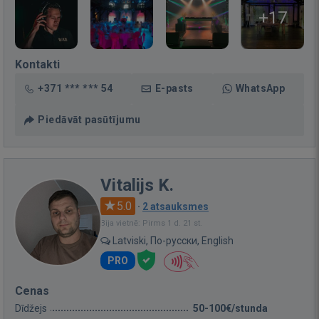
+17
Kontakti
+371 *** *** 54
E-pasts
WhatsApp
Piedāvāt pasūtījumu
Vitalijs K.
5.0
·
2 atsauksmes
Bija vietnē: Pirms 1 d. 21 st.
Latviski, По-русски, English
PRO
Cenas
Dīdžejs
50-100€/stunda