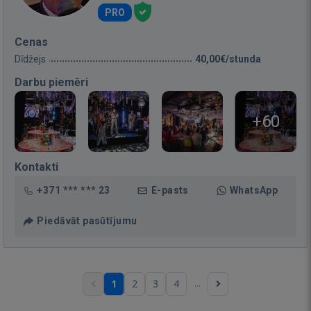
PRO
Cenas
Dīdžejs
40,00€/stunda
Darbu piemēri
+60
Kontakti
+371 *** *** 23
E-pasts
WhatsApp
Piedāvāt pasūtījumu
...
1
2
3
4