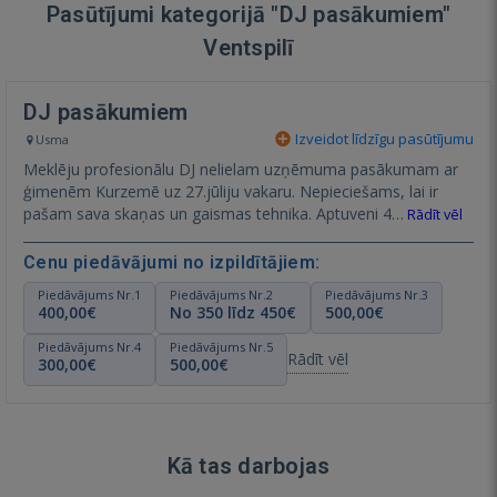
Pasūtījumi kategorijā "DJ pasākumiem"
Ventspilī
DJ pasākumiem
Izveidot līdzīgu pasūtījumu
Usma
Meklēju profesionālu DJ nelielam uzņēmuma pasākumam ar
ģimenēm Kurzemē uz 27.jūliju vakaru. Nepieciešams, lai ir
pašam sava skaņas un gaismas tehnika. Aptuveni 4…
Rādīt vēl
Cenu piedāvājumi no izpildītājiem:
Piedāvājums Nr.1
Piedāvājums Nr.2
Piedāvājums Nr.3
400,00€
No 350 līdz 450€
500,00€
Piedāvājums Nr.4
Piedāvājums Nr.5
Rādīt vēl
300,00€
500,00€
Kā tas darbojas