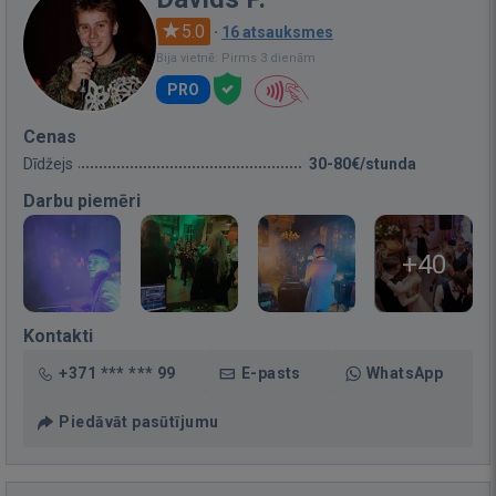
5.0
·
16 atsauksmes
Bija vietnē: Pirms 3 dienām
PRO
Cenas
Dīdžejs
30-80€/stunda
Darbu piemēri
+40
Kontakti
+371 *** *** 99
E-pasts
WhatsApp
Piedāvāt pasūtījumu