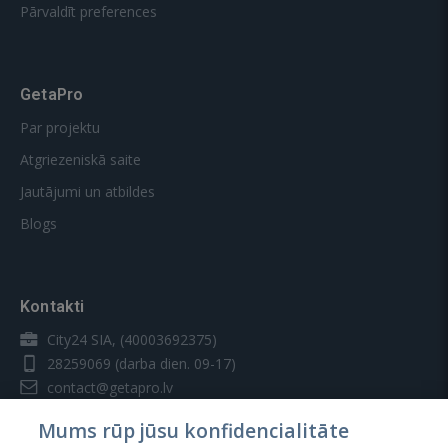
Pārvaldīt preferences
GetaPro
Par projektu
Atgriezeniskā saite
Jautājumi un atbildes
Blogs
Kontakti
City24 SIA, (40003692375)
28259069
(darba dien. 09-17)
contact@getapro.lv
Mums rūp jūsu konfidencialitāte