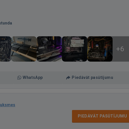
stunda
+6
WhatsApp
Piedāvāt pasūtījumu
auksmes
PIEDĀVĀT PASŪTĪJUMU