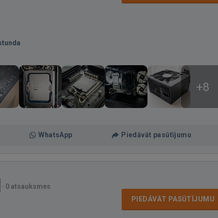
stunda
+8
WhatsApp
Piedāvāt pasūtījumu
·
0 atsauksmes
PIEDĀVĀT PASŪTĪJUMU