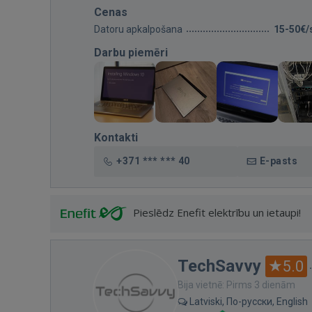
Cenas
Datoru apkalpošana
15-50€/
Darbu piemēri
Kontakti
+371 *** *** 40
E-pasts
Pieslēdz Enefit elektrību un ietaupi!
TechSavvy
5.0
Bija vietnē: Pirms 3 dienām
Latviski, По-русски, English