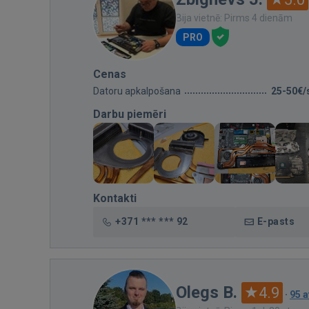
Bija vietnē: Pirms 4 dienām
PRO
Cenas
Datoru apkalpošana
25-50€/
Darbu piemēri
Kontakti
+371 *** *** 92
E-pasts
Olegs B.
4.9
·
95 