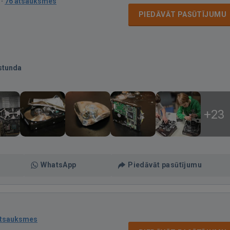
·
76 atsauksmes
PIEDĀVĀT PASŪTĪJUMU
stunda
+23
WhatsApp
Piedāvāt pasūtījumu
atsauksmes