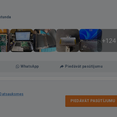
stunda
+124
WhatsApp
Piedāvāt pasūtījumu
0 atsauksmes
PIEDĀVĀT PASŪTĪJUMU