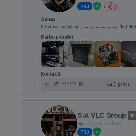
PRO
Cenas
Datoru apkalpošana
15,00€/
Darbu piemēri
Kontakti
+371 *** *** 16
E-pasts
SIA VLC Group
Bija vietnē: Pirms 4 mēn.
PRO