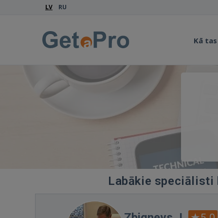
LV
RU
Kā tas
Labākie speciālisti
Zbignevs J.
5.0