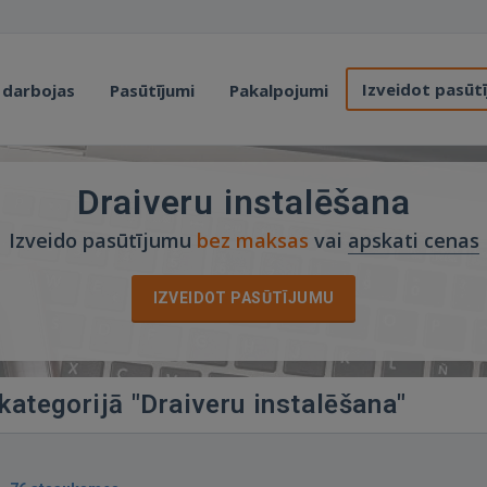
Izveidot pasūt
 darbojas
Pasūtījumi
Pakalpojumi
Draiveru instalēšana
Izveido pasūtījumu
bez maksas
vai
apskati cenas
IZVEIDOT PASŪTĪJUMU
 kategorijā "Draiveru instalēšana"