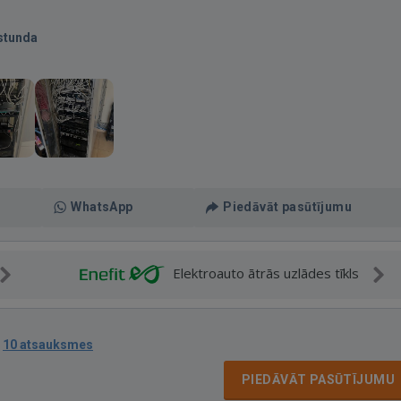
stunda
WhatsApp
Piedāvāt pasūtījumu
Elektroauto ātrās uzlādes tīkls
·
10 atsauksmes
PIEDĀVĀT PASŪTĪJUMU