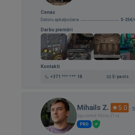
Cenas
Datoru apkalpošana
5-25€/
Darbu piemēri
Kontakti
+371 *** *** 18
E-pasts
Mihails Z.
5.0
·
1
Bija vietnē: Pirms 21 st.
PRO