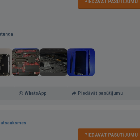
PIEDĀVĀT PASŪTĪJUMU
stunda
WhatsApp
Piedāvāt pasūtījumu
 atsauksmes
PIEDĀVĀT PASŪTĪJUMU