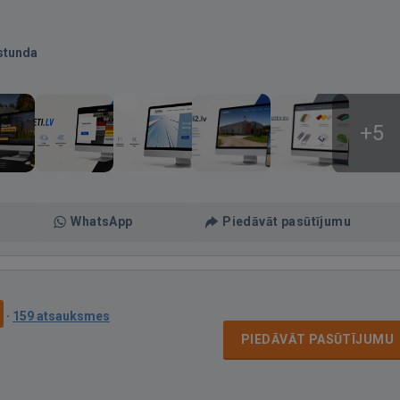
stunda
+5
WhatsApp
Piedāvāt pasūtījumu
·
159 atsauksmes
PIEDĀVĀT PASŪTĪJUMU