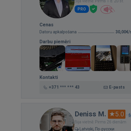
Bija vietnē: Pirms 1 d. 20 st.
PRO
Cenas
Datoru apkalpošana
30,00€/
Darbu piemēri
Kontakti
+371 *** *** 43
E-pasts
Deniss M.
5.0
·
6
Bija vietnē: Pirms 26 dienām
Latviski, По-русски