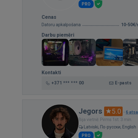
PRO
Cenas
Datoru apkalpošana
10-50€/
Darbu piemēri
Kontakti
+371 *** *** 00
E-pasts
Jegors
5.0
·
6 ats
Bija vietnē: Pirms 1st. 3 min.
Latviski, По-русски, English
PRO